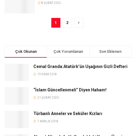
8 ŞUBAT 2022
1
2
Çok Okunan
Çok Yorumlanan
Son Eklenen
Cemal Granda:Atatürk’ün Uşağının Gizli Defteri
19 EKIM 2018
“İslam Güncellenmeli” Diyen Haham!
21 ŞUBAT 2020
Türbanlı Anneler ve Seküler Kızları
7 ARALIK 2018