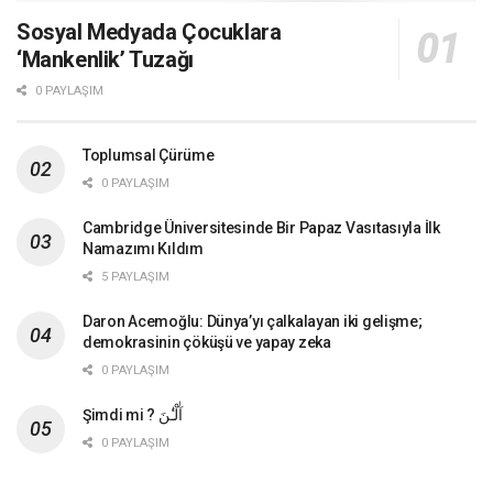
Sosyal Medyada Çocuklara
‘Mankenlik’ Tuzağı
0 PAYLAŞIM
Toplumsal Çürüme
0 PAYLAŞIM
Cambridge Üniversitesinde Bir Papaz Vasıtasıyla İlk
Namazımı Kıldım
5 PAYLAŞIM
Daron Acemoğlu: Dünya’yı çalkalayan iki gelişme;
demokrasinin çöküşü ve yapay zeka
0 PAYLAŞIM
Şimdi mi ? آٰلْـٰٔنَ
0 PAYLAŞIM