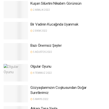
Kuşan Silüetini Nikabım Görünsün
2 ARALIK 2022
Bir Vadinin Kucağında Uyanmak
2 EKIM 2022
Bazı Önemsiz Şeyler
5 AĞUSTOS 2022
Olgular Oyunu
4 TEMMUZ 2022
Gözyaşlarımızın Coşkusundan Doğar
Suretlerimiz
5 MAYIS 2022
Arkanı Taşa Yasla