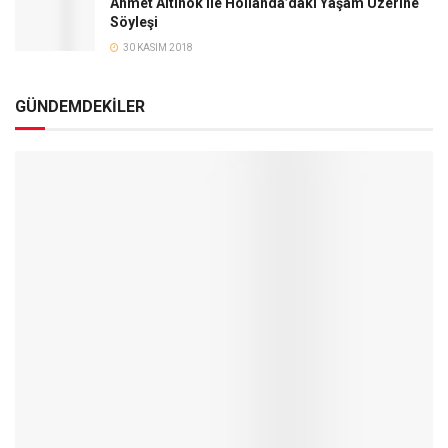
Ahmet Altınok ile Hollanda’daki Yaşam Üzerine
Söyleşi
30 KASIM 2018
GÜNDEMDEKİLER