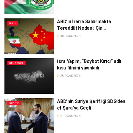
ABD’in İran’a Saldırmakta
İRAN
Tereddüt Nedeni; Çin…
30 OCAK 2026
İsra Yapım, “Boykot Kırıcı” adlı
BELGESEL
kısa filmini yayınladı
28 OCAK 2026
ABD’nin Suriye Şerifliği SDG’den
SURIYE
el-Şara’ya Geçti
21 OCAK 2026