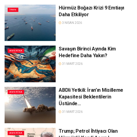
Hürmüz Boğazı Krizi 9 Emtiayı
İRAN
Daha Etkiliyor
3 NISAN 2026
Savaşın Birinci Ayında Kim
AMERIKA
Hedefine Daha Yakın?
31 MART 2026
ABDli Yetkili: İran’ın Misilleme
AMERIKA
Kapasitesi Beklentilerin
Üstünde…
31 MART 2026
Trump; Petrol İhtiyacı Olan
AMERIKA