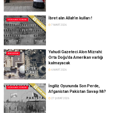
İbret alın Allah’ın kulları !
VENHAR YORUM
7 MART 2026
Yahudi Gazeteci Alon Mizrahi:
AMERIKA
Orta Doğu’da Amerikan varlığı
kalmayacak
6 MART 2026
İngiliz Oyununda Son Perde,
VENHAR YORUM
Afganistan Pakistan Savaşı Mı?
27 ŞUBAT 2026