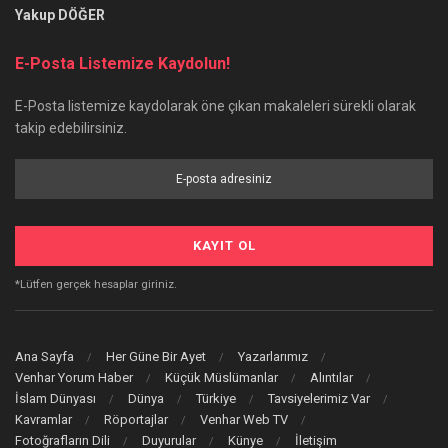
Yakup DÖĞER
E-Posta Listemize Kaydolun!
E-Posta listemize kaydolarak öne çıkan makaleleri sürekli olarak
takip edebilirsiniz.
*Lütfen gerçek hesaplar giriniz.
Ana Sayfa
Her Güne Bir Ayet
Yazarlarımız
Venhar Yorum Haber
Küçük Müslümanlar
Alıntılar
İslam Dünyası
Dünya
Türkiye
Tavsiyelerimiz Var
Kavramlar
Röportajlar
Venhar Web TV
Fotoğrafların Dili
Duyurular
Künye
İletişim