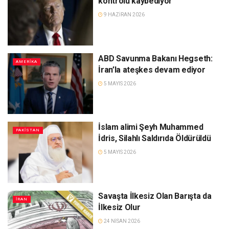
kontrolü kaybediyor
9 HAZIRAN 2026
ABD Savunma Bakanı Hegseth:
AMERIKA
İran’la ateşkes devam ediyor
5 MAYIS 2026
İslam alimi Şeyh Muhammed
PAKISTAN
İdris, Silahlı Saldırıda Öldürüldü
5 MAYIS 2026
Savaşta İlkesiz Olan Barışta da
İRAN
İlkesiz Olur
24 NISAN 2026