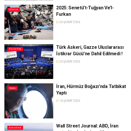
2025: Senetü’t-Tuğyan Ve’l-
DÜNYA
Furkan
26 ŞUBAT 2026
Türk Askeri, Gazze Uluslararası
FILISTIN
İstikrar Gücü’ne Dahil Edilmedi !
20 ŞUBAT 2026
İran, Hürmüz Boğazı’nda Tatbikat
İRAN
Yaptı
16 ŞUBAT 2026
Wall Street Journal: ABD, İran
AMERIKA