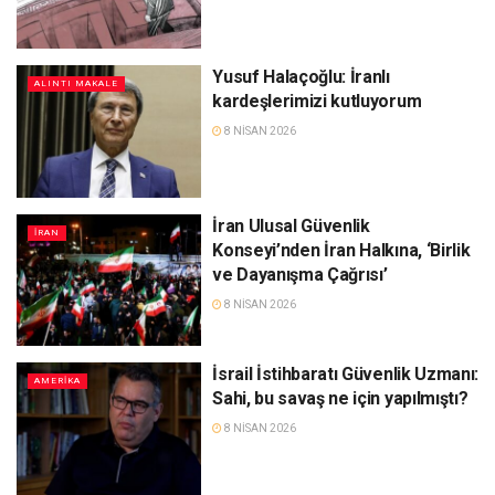
Yusuf Halaçoğlu: İranlı
ALINTI MAKALE
kardeşlerimizi kutluyorum
8 NISAN 2026
İran Ulusal Güvenlik
İRAN
Konseyi’nden İran Halkına, ‘Birlik
ve Dayanışma Çağrısı’
8 NISAN 2026
İsrail İstihbaratı Güvenlik Uzmanı:
AMERIKA
Sahi, bu savaş ne için yapılmıştı?
8 NISAN 2026