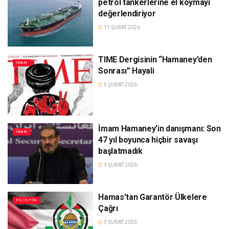
petrol tankerlerine el koymayı
değerlendiriyor
11 ŞUBAT 2026
TIME Dergisinin “Hamaney’den
İRAN
Sonrası” Hayali
5 ŞUBAT 2026
İmam Hamaney’in danışmanı: Son
İRAN
47 yıl boyunca hiçbir savaşı
başlatmadık
3 ŞUBAT 2026
Hamas’tan Garantör Ülkelere
FILISTIN
Çağrı
3 ŞUBAT 2026