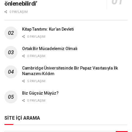
önlenebilirdi’
0 PAYLAŞIM
Kitap Tanıtımı: Kur’an Devleti
0 PAYLAŞIM
Ortak Bir Mücadelemiz Olmalı
0 PAYLAŞIM
Cambridge Üniversitesinde Bir Papaz Vasıtasıyla İlk
Namazımı Kıldım
5 PAYLAŞIM
Biz Güçsüz Müyüz?
0 PAYLAŞIM
SİTE İÇİ ARAMA