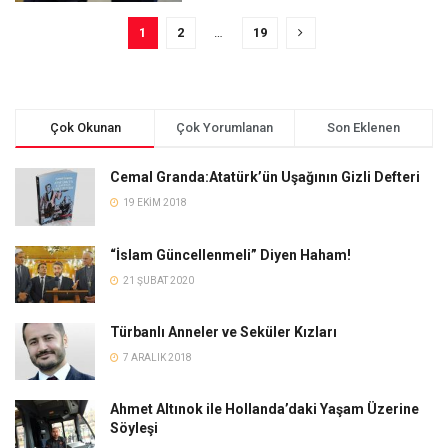
1
2
…
19
Çok Okunan
Çok Yorumlanan
Son Eklenen
Cemal Granda:Atatürk’ün Uşağının Gizli Defteri
19 EKIM 2018
“İslam Güncellenmeli” Diyen Haham!
21 ŞUBAT 2020
Türbanlı Anneler ve Seküler Kızları
7 ARALIK 2018
Ahmet Altınok ile Hollanda’daki Yaşam Üzerine
Söyleşi