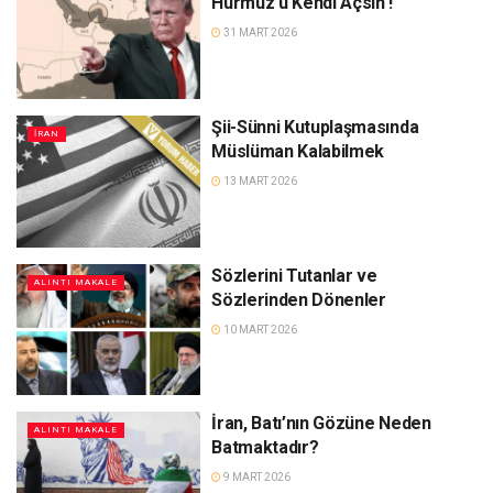
Hürmüz’ü Kendi Açsın !
31 MART 2026
Şii-Sünni Kutuplaşmasında
İRAN
Müslüman Kalabilmek
13 MART 2026
Sözlerini Tutanlar ve
ALINTI MAKALE
Sözlerinden Dönenler
10 MART 2026
İran, Batı’nın Gözüne Neden
ALINTI MAKALE
Batmaktadır?
9 MART 2026