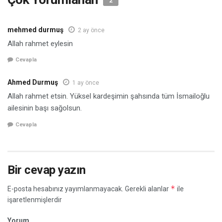
2
mehmed durmuş
2 ay önce
Allah rahmet eylesin
Cevapla
Ahmed Durmuş
1 ay önce
Allah rahmet etsin. Yüksel kardeşimin şahsında tüm İsmailoğlu
ailesinin başı sağolsun.
Cevapla
Bir cevap yazın
*
E-posta hesabınız yayımlanmayacak.
Gerekli alanlar
ile
işaretlenmişlerdir
Yorum