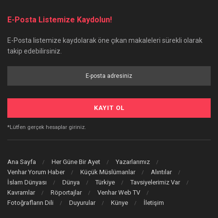
E-Posta Listemize Kaydolun!
E-Posta listemize kaydolarak öne çıkan makaleleri sürekli olarak
takip edebilirsiniz.
*Lütfen gerçek hesaplar giriniz.
Ana Sayfa
Her Güne Bir Ayet
Yazarlarımız
Venhar Yorum Haber
Küçük Müslümanlar
Alıntılar
İslam Dünyası
Dünya
Türkiye
Tavsiyelerimiz Var
Kavramlar
Röportajlar
Venhar Web TV
Fotoğrafların Dili
Duyurular
Künye
İletişim