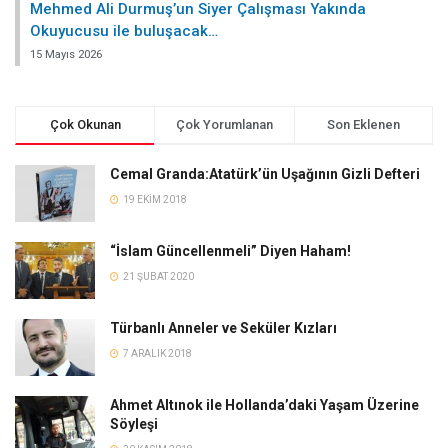
Mehmed Ali Durmuş’un Siyer Çalışması Yakında
Okuyucusu ile buluşacak…
15 Mayıs 2026
Çok Okunan
Çok Yorumlanan
Son Eklenen
Cemal Granda:Atatürk’ün Uşağının Gizli Defteri
19 EKIM 2018
“İslam Güncellenmeli” Diyen Haham!
21 ŞUBAT 2020
Türbanlı Anneler ve Seküler Kızları
7 ARALIK 2018
Ahmet Altınok ile Hollanda’daki Yaşam Üzerine
Söyleşi