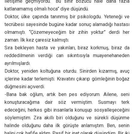
iletişime geçmiyordu. “Bu sinir bozucu hale daha fazla
katlanamamış olmalı hoca” diye düşündü.
Doktor, ülke çapında tanınmış bir psikologdu. Yeteneği ve
tecrübesi sayesinde bugüne kadar sonuç alamadığı hastası
olmamıştı. “Çözemeyeceğim bir zihin yoktur” derdi her
zaman. İlk kez çaresiz kalmıştı.
Sıra bekleyen hasta ve yakınları, biraz korkmuş, biraz da
reddedilmenin verdiği can sıkıntısıyla muayenehaneden
ayrılmışlardı.
Doktor, yeniden koltuğuna oturdu. Sinirden kızarmış, avuç
içlerine kadar terlemişti. Kravatını çıkarıp gömleğinin boğaz
düğmesini açıverdi.
-Bana bak oğlum, artık ben pes ediyorum. Ailene, seni
konuşturacağıma dair söz vermiştim. Susmayı terk
edeceğini, herkes gibi insanlarla konuşup sosyalleşeceğini
söylemiştim. Zira akıllı biri olduğunu ve sürekli düşünme
halinde olduğunu daha ilk görüşte anlamıştım. Ben, senin
halini çok hafife aldım. Pasif bir inat olarak düşündüm. Bir iki