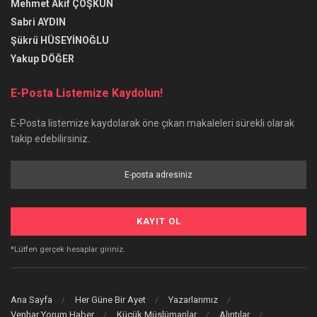
Mehmet Akif ÇOŞKUN
Sabri AYDIN
Şükrü HÜSEYİNOĞLU
Yakup DÖĞER
E-Posta Listemize Kaydolun!
E-Posta listemize kaydolarak öne çıkan makaleleri sürekli olarak
takip edebilirsiniz.
*Lütfen gerçek hesaplar giriniz.
Ana Sayfa
Her Güne Bir Ayet
Yazarlarımız
Venhar Yorum Haber
Küçük Müslümanlar
Alıntılar