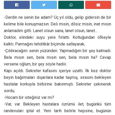
-Derdin ne senin be adam? Üç yıl oldu, gelip gidersin de bir
kelime bile konuşmazsın. Deli misin, dilsiz misin, inat mısın
anlamadım gitti. Lanet olsun sana, lanet olsun, lanet…
Doktor, elindeki suyu yere fırlattı. Koltuğundan öfkeyle
kalktı. Parmağını tehditkâr biçimde sallayarak;
-Çıldıracağım senin yüzünden. Yapmadığım bir şey kalmadı.
Bela mısın sen, bela mısın sen, bela mısın ha? Cevap
versene oğlum, bir şey söyle hadiii.
Kapı açıldı. Sekreter kafasını içeriye uzattı. İlk kez doktor
beyin bağırmaları dışarılara kadar taşmış, sırasını bekleyen
hastalar korkuyla birbirine bakınmıştı. Sekreter çekinerek
sordu;
-Hocam bir isteğiniz var mı?
-Var, var. Bekleyen hastalara özrümü ilet, bugünkü tüm
randevuları iptal et. Yeni tarih belirle hepsine, bugünün