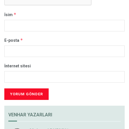
*
İsim
*
E-posta
İnternet sitesi
VENHAR YAZARLARI