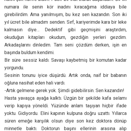
numara ile senin kör inadını kıracağıma iddiaya bile
girebilirdim. Ama yanılmışım, bu kez sen kazandın. Son iki
yıl ücret bile almadım senden. Sırf, kariyerimde kara bir leke
kalmasın diye… Dedektif gibi geçmişini araştırdım,
okuduğun kitapları okudum, gezdiğin yerleri gezdim.
Arkadaşlarını dinledim. Tam seni çözdüm derken, işin en
başında buldum kendimi.
Bir süre sessiz kaldı. Savaşı kaybetmiş bir komutan kadar
yorgundu.
Sesinin tonunu iyice düşürdü. Artık onda, naif bir babanın
oğluna nasihat eden hali vardı.
-Artık gelmene gerek yok. Şimdi gidebilirsin. Sen kazandın!
Hasta yavaşça ayağa kalktı. Üzgün bir şekilde kafa selamı
verip kapıya yöneldi. Yüzünde anlam taşıyan hiçbir ifade
yoktu. Gidiyordu. Elini kapının kulpuna doğru uzattı. Yıllarca
süren emeğe karşılık olsun diye son kez doktora dönüp
minnetle baktı. Doktorun başını ellerinin arasına alıp