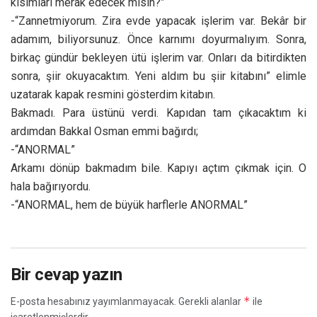
kısımları merak edecek misin?”
-“Zannetmiyorum. Zira evde yapacak işlerim var. Bekâr bir
adamım, biliyorsunuz. Önce karnımı doyurmalıyım. Sonra,
birkaç gündür bekleyen ütü işlerim var. Onları da bitirdikten
sonra, şiir okuyacaktım. Yeni aldım bu şiir kitabını” elimle
uzatarak kapak resmini gösterdim kitabın.
Bakmadı. Para üstünü verdi. Kapıdan tam çıkacaktım ki
ardımdan Bakkal Osman emmi bağırdı;
-“ANORMAL”
Arkamı dönüp bakmadım bile. Kapıyı açtım çıkmak için. O
hala bağırıyordu.
-“ANORMAL, hem de büyük harflerle ANORMAL”
Bir cevap yazın
*
E-posta hesabınız yayımlanmayacak.
Gerekli alanlar
ile
işaretlenmişlerdir