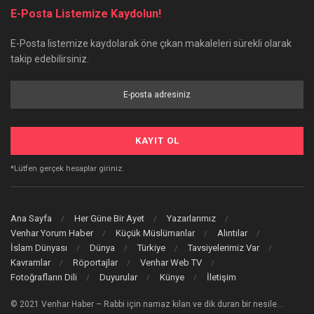
E-Posta Listemize Kaydolun!
E-Posta listemize kaydolarak öne çıkan makaleleri sürekli olarak
takip edebilirsiniz.
*Lütfen gerçek hesaplar giriniz.
Ana Sayfa
Her Güne Bir Ayet
Yazarlarımız
Venhar Yorum Haber
Küçük Müslümanlar
Alıntılar
İslam Dünyası
Dünya
Türkiye
Tavsiyelerimiz Var
Kavramlar
Röportajlar
Venhar Web TV
Fotoğrafların Dili
Duyurular
Künye
İletişim
© 2021 Venhar Haber – Rabbi için namaz kılan ve dik duran bir nesile…