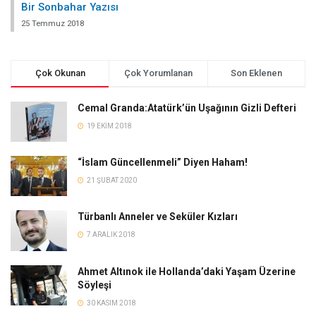
Bir Sonbahar Yazısı
25 Temmuz 2018
Çok Okunan
Çok Yorumlanan
Son Eklenen
Cemal Granda:Atatürk’ün Uşağının Gizli Defteri
19 EKIM 2018
“İslam Güncellenmeli” Diyen Haham!
21 ŞUBAT 2020
Türbanlı Anneler ve Seküler Kızları
7 ARALIK 2018
Ahmet Altınok ile Hollanda’daki Yaşam Üzerine
Söyleşi
30 KASIM 2018