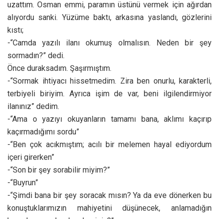
uzattım. Osman emmi, paramın üstünü vermek için ağırdan
alıyordu sanki. Yüzüme baktı, arkasına yaslandı, gözlerini
kıstı;
-“Camda yazılı ilanı okumuş olmalısın. Neden bir şey
sormadın?” dedi.
Önce duraksadım. Şaşırmıştım.
-“Sormak ihtiyacı hissetmedim. Zira ben onurlu, karakterli,
terbiyeli biriyim. Ayrıca işim de var, beni ilgilendirmiyor
ilanınız” dedim.
-“Ama o yazıyı okuyanların tamamı bana, aklımı kaçırıp
kaçırmadığımı sordu”
-“Ben çok acıkmıştım; acılı bir melemen hayal ediyordum
içeri girerken”
-“Son bir şey sorabilir miyim?”
-“Buyrun”
-“Şimdi bana bir şey soracak mısın? Ya da eve dönerken bu
konuştuklarımızın mahiyetini düşünecek, anlamadığın