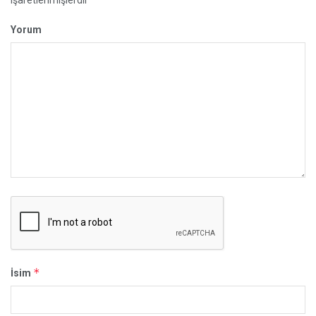
Yorum
*
İsim