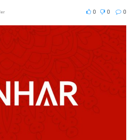
0
0
0
ler