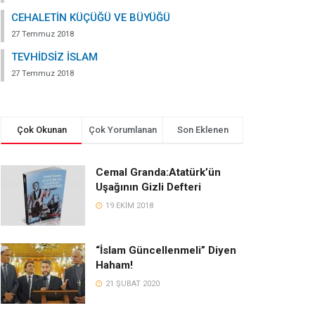
CEHALETİN KÜÇÜĞÜ VE BÜYÜĞÜ
27 Temmuz 2018
TEVHİDSİZ İSLAM
27 Temmuz 2018
Çok Okunan
Çok Yorumlanan
Son Eklenen
Cemal Granda:Atatürk’ün
Uşağının Gizli Defteri
19 EKIM 2018
“İslam Güncellenmeli” Diyen
Haham!
21 ŞUBAT 2020