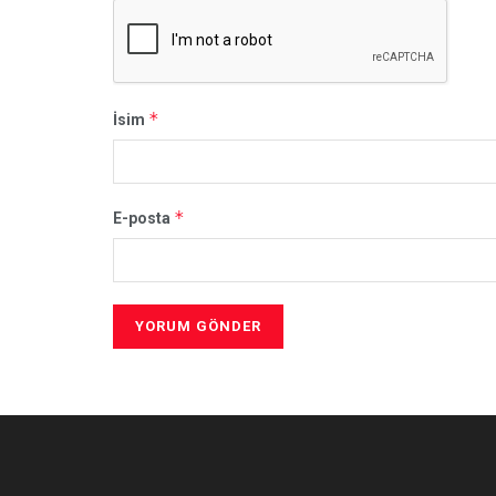
*
İsim
*
E-posta