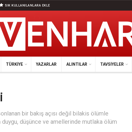
SIK KULLANILANLARA EKLE
TÜRKIYE
YAZARLAR
ALINTILAR
TAVSIYELER
i
onlanan bir bakış açısı değil bilakis ölümle
in duygu, düşünce ve amellerinde mutlaka ölüm