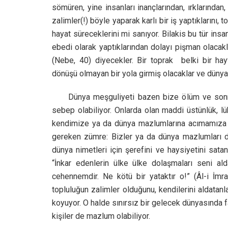
sömüren, yine insanları inançlarından, ırklarından,
zalimler(!) böyle yaparak karlı bir iş yaptıklarını,
hayat süreceklerini mi sanıyor. Bilakis bu tür i
ebedi olarak yaptıklarından dolayı pişman olacak
(Nebe, 40) diyecekler. Bir toprak belki bir hayv
dönüşü olmayan bir yola girmiş olacaklar ve dünya
Dünya meşguliyeti bazen bize ölüm ve sonrası
sebep olabiliyor. Onlarda olan maddi üstünlük, lük
kendimize ya da dünya mazlumlarına acımamıza s
gereken zümre: Bizler ya da dünya mazlumları de
dünya nimetleri için şerefini ve haysiyetini satan
“İnkar edenlerin ülke ülke dolaşmaları seni ald
cehennemdir. Ne kötü bir yataktır o!” (Âl-i İ
topluluğun zalimler olduğunu, kendilerini aldatanl
koyuyor. O halde sınırsız bir gelecek dünyasında f
kişiler de mazlum olabiliyor.