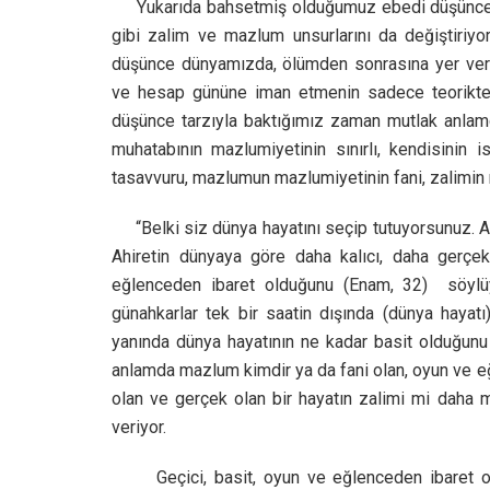
Yukarıda bahsetmiş olduğumuz ebedi düşünce, kâ
gibi zalim ve mazlum unsurlarını da değiştiriy
düşünce dünyamızda, ölümden sonrasına yer verm
ve hesap gününe iman etmenin sadece teorikte k
düşünce tarzıyla baktığımız zaman mutlak anlamd
muhatabının mazlumiyetinin sınırlı, kendisinin i
tasavvuru, mazlumun mazlumiyetinin fani, zalimin 
“Belki siz dünya hayatını seçip tutuyorsunuz. Ahire
Ahiretin dünyaya göre daha kalıcı, daha gerçek
eğlenceden ibaret olduğunu (Enam, 32) söylüyo
günahkarlar tek bir saatin dışında (dünya hayatı
yanında dünya hayatının ne kadar basit olduğunu a
anlamda mazlum kimdir ya da fani olan, oyun ve 
olan ve gerçek olan bir hayatın zalimi mi daha 
veriyor.
Geçici, basit, oyun ve eğlenceden ibaret olan 