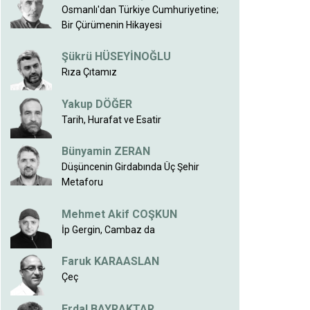
Osmanlı'dan Türkiye Cumhuriyetine;
Bir Çürümenin Hikayesi
Şükrü HÜSEYİNOĞLU
Rıza Çıtamız
Yakup DÖĞER
Tarih, Hurafat ve Esatir
Bünyamin ZERAN
Düşüncenin Girdabında Üç Şehir
Metaforu
Mehmet Akif COŞKUN
İp Gergin, Cambaz da
Faruk KARAASLAN
Çeç
Erdal BAYRAKTAR