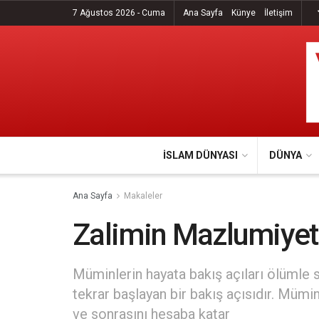
7 Ağustos 2026 - Cuma
Ana Sayfa
Künye
İletişim
İSLAM DÜNYASI
DÜNYA
Ana Sayfa
Makaleler
Zalimin Mazlumiyet
Müminlerin hayata bakış açıları ölümle s
tekrar başlayan bir bakış açısıdır. Müm
ve sonrasını hesaba katar