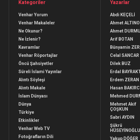
Kategoriler
Yazarlar
Venhar Yorum
Abdi KEÇELİ
Venhar Makaleler
Ahmet ALTINO
Ne Okunur?
Ahmet DURM
Ne İzlenir?
Arif BOTAN
Kavramlar
Bünyamin ZE
Venhar Röportajlar
Celal SANCAR
Öncü Şahsiyetler
Dilek BUZ
Süreli İslami Yayınlar
Erdal BAYRAK
Alıntı Söyleşi
Erdem ZERAN
Alıntı Makale
Hasan BAKIRC
İslam Dünyası
Mehmed DUR
Dünya
Mehmet Akif
ÇOŞKUN
Türkiye
Sabri AYDIN
Etkinlikler
Şükrü
Venhar Web TV
HÜSEYİNOĞL
Fotoğrafların Dili
Yakup DÖĞER