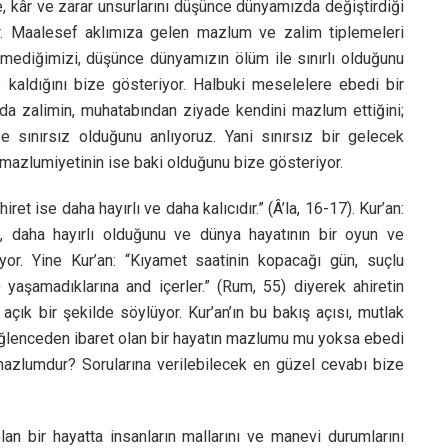
r ve zarar unsurlarını düşünce dünyamızda değiştirdiği
or. Maalesef aklımıza gelen mazlum ve zalim tiplemeleri
ediğimizi, düşünce dünyamızın ölüm ile sınırlı olduğunu
aldığını bize gösteriyor. Halbuki meselelere ebedi bir
a zalimin, muhatabından ziyade kendini mazlum ettiğini;
se sınırsız olduğunu anlıyoruz. Yani sınırsız bir gelecek
mazlumiyetinin ise baki olduğunu bize gösteriyor.
t ise daha hayırlı ve daha kalıcıdır.” (Â’la, 16-17). Kur’an:
, daha hayırlı olduğunu ve dünya hayatının bir oyun ve
r. Yine Kur’an: “Kıyamet saatinin kopacağı gün, suçlu
) yaşamadıklarına and içerler.” (Rum, 55) diyerek ahiretin
çık bir şekilde söylüyor. Kur’an’ın bu bakış açısı, mutlak
eğlenceden ibaret olan bir hayatın mazlumu mu yoksa ebedi
mazlumdur? Sorularına verilebilecek en güzel cevabı bize
bir hayatta insanların mallarını ve manevi durumlarını