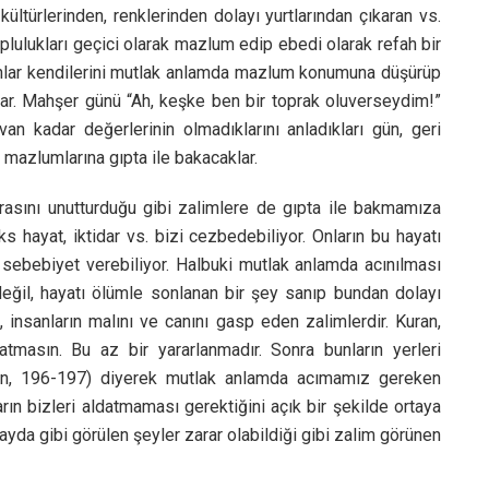
 kültürlerinden, renklerinden dolayı yurtlarından çıkaran vs.
 toplulukları geçici olarak mazlum edip ebedi olarak refah bir
nsanlar kendilerini mutlak anlamda mazlum konumuna düşürüp
lar. Mahşer günü “Ah, keşke ben bir toprak oluverseydim!”
an kadar değerlerinin olmadıklarını anladıkları gün, geri
 mazlumlarına gıpta ile bakacaklar.
nı unutturduğu gibi zalimlere de gıpta ile bakmamıza
s hayat, iktidar vs. bizi cezbedebiliyor. Onların bu hayatı
ebebiyet verebiliyor. Halbuki mutlak anlamda acınılması
ğil, hayatı ölümle sonlanan bir şey sanıp bundan dolayı
, insanların malını ve canını gasp eden zalimlerdir. Kuran,
atmasın. Bu az bir yararlanmadır. Sonra bunların yerleri
mran, 196-197) diyerek mutlak anlamda acımamız gereken
arın bizleri aldatmaması gerektiğini açık bir şekilde ortaya
ayda gibi görülen şeyler zarar olabildiği gibi zalim görünen