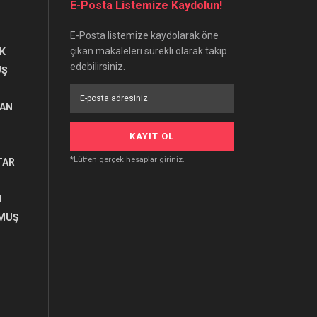
E-Posta Listemize Kaydolun!
E-Posta listemize kaydolarak öne
çıkan makaleleri sürekli olarak takip
K
edebilirsiniz.
UŞ
RAN
*Lütfen gerçek hesaplar giriniz.
TAR
I
MUŞ
U