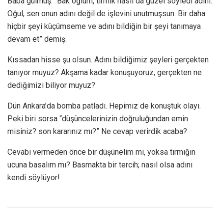
Baba gülmüş. “Bak oğlum, tırmık nasıl da güzel söyledi adını.
Oğul, sen onun adını değil de işlevini unutmuşsun. Bir daha
hiçbir şeyi küçümseme ve adını bildiğin bir şeyi tanımaya
devam et” demiş.
Kıssadan hisse şu olsun. Adını bildiğimiz şeyleri gerçekten
tanıyor muyuz? Akşama kadar konuşuyoruz, gerçekten ne
dediğimizi biliyor muyuz?
Dün Ankara’da bomba patladı. Hepimiz de konuştuk olayı.
Peki biri sorsa “düşüncelerinizin doğruluğundan emin
misiniz? son kararınız mı?” Ne cevap verirdik acaba?
Cevabı vermeden önce bir düşünelim mi, yoksa tırmığın
ucuna basalım mı? Basmakta bir tercih; nasıl olsa adını
kendi söylüyor!