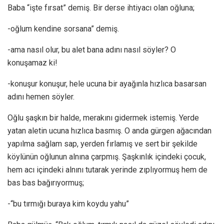
Baba “işte fırsat” demiş. Bir derse ihtiyacı olan oğluna;
-oğlum kendine sorsana” demiş.
-ama nasıl olur, bu alet bana adını nasıl söyler? O
konuşamaz ki!
-konuşur konuşur, hele ucuna bir ayağınla hızlıca basarsan
adını hemen söyler.
Oğlu şaşkın bir halde, merakını gidermek istemiş. Yerde
yatan aletin ucuna hızlıca basmış. O anda gürgen ağacından
yapılma sağlam sap, yerden fırlamış ve sert bir şekilde
köylünün oğlunun alnına çarpmış. Şaşkınlık içindeki çocuk,
hem acı içindeki alnını tutarak yerinde zıplıyormuş hem de
bas bas bağırıyormuş;
-“bu tırmığı buraya kim koydu yahu”