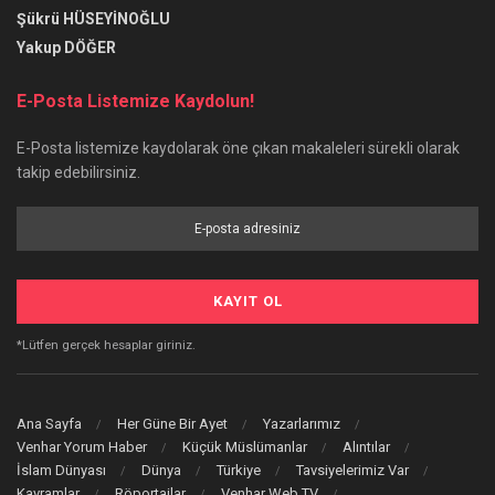
Şükrü HÜSEYİNOĞLU
Yakup DÖĞER
E-Posta Listemize Kaydolun!
E-Posta listemize kaydolarak öne çıkan makaleleri sürekli olarak
takip edebilirsiniz.
*Lütfen gerçek hesaplar giriniz.
Ana Sayfa
Her Güne Bir Ayet
Yazarlarımız
Venhar Yorum Haber
Küçük Müslümanlar
Alıntılar
İslam Dünyası
Dünya
Türkiye
Tavsiyelerimiz Var
Kavramlar
Röportajlar
Venhar Web TV