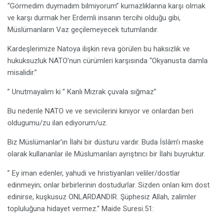
“Görmedim duymadım bilmiyorum” kurnazlıklarına karşı olmak
ve karşı durmak her Erdemli insanın tercihi olduğu gibi,
Müslümanların Vaz geçilemeyecek tutumlarıdır.
Kardeşlerimize Natoya ilişkin reva görülen bu haksızlık ve
hukuksuzluk NATO’nun cürümleri karşısında “Okyanusta damla
misalidir.”
” Unutmayalım ki ” Kanlı Mızrak çuvala sığmaz”
Bu nedenle NATO ve ve sevicilerini kınıyor ve onlardan beri
oldugumu/zu ilan ediyorum/uz.
Biz Müslümanlar’ın İlahi bir düsturu vardır. Buda İslâm’ı maske
olarak kullananlar ile Müslumanları ayrıştırıcı bir İlahi buyruktur.
” Ey iman edenler, yahudi ve hristiyanları veliler/dostlar
edinmeyin; onlar birbirlerinin dostudurlar. Sizden onları kim dost
edinirse, kuşkusuz ONLARDANDIR. Şüphesiz Allah, zalimler
topluluğuna hidayet vermez.” Maide Suresi.51: