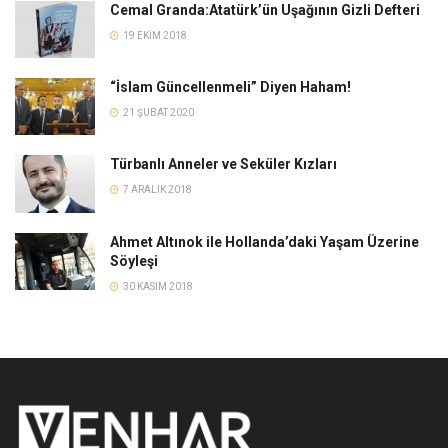
Cemal Granda:Atatürk’ün Uşağının Gizli Defteri
19 EKIM 2018
“İslam Güncellenmeli” Diyen Haham!
21 ŞUBAT 2020
Türbanlı Anneler ve Seküler Kızları
7 ARALIK 2018
Ahmet Altınok ile Hollanda’daki Yaşam Üzerine
Söyleşi
30 KASIM 2018