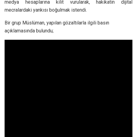
medya hesaplarına kilit vurularak, hakikatin dijital
mecralardaki yankısı boğulmak istendi.
Bir grup Müslüman, yapılan gözaltılarla ilgili basın
açıklamasında bulundu;