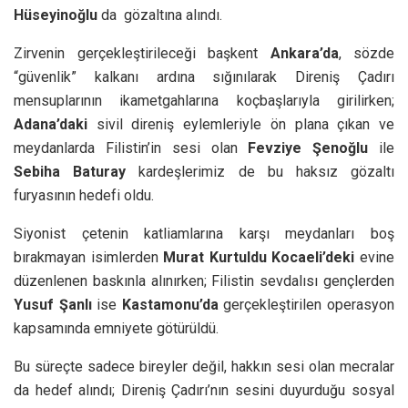
Hüseyinoğlu
da gözaltına alındı.
Zirvenin gerçekleştirileceği başkent
Ankara’da
, sözde
“güvenlik” kalkanı ardına sığınılarak Direniş Çadırı
mensuplarının ikametgahlarına koçbaşlarıyla girilirken;
Adana’daki
sivil direniş eylemleriyle ön plana çıkan ve
meydanlarda Filistin’in sesi olan
Fevziye Şenoğlu
ile
Sebiha Baturay
kardeşlerimiz de bu haksız gözaltı
furyasının hedefi oldu.
Siyonist çetenin katliamlarına karşı meydanları boş
bırakmayan isimlerden
Murat Kurtuldu
Kocaeli’deki
evine
düzenlenen baskınla alınırken; Filistin sevdalısı gençlerden
Yusuf Şanlı
ise
Kastamonu’da
gerçekleştirilen operasyon
kapsamında emniyete götürüldü.
Bu süreçte sadece bireyler değil, hakkın sesi olan mecralar
da hedef alındı; Direniş Çadırı’nın sesini duyurduğu sosyal