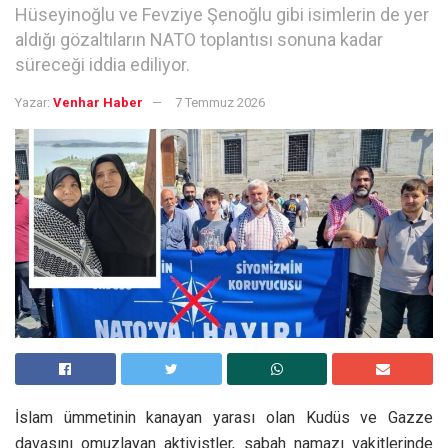
Hüseyinoğlu ve Fevziye Şenoğlu gibi isimlerin de yer
aldığı gözaltıların NATO toplantısı sonuna kadar
süreceği iddia ediliyor.
Yazar:
Venhar Haber
7 Temmuz 2026
İslam ümmetinin kanayan yarası olan Kudüs ve Gazze
davasını omuzlayan aktivistler, sabah namazı vakitlerinde