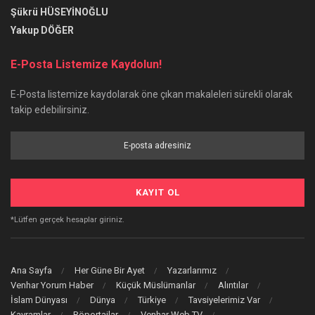
Şükrü HÜSEYİNOĞLU
Yakup DÖĞER
E-Posta Listemize Kaydolun!
E-Posta listemize kaydolarak öne çıkan makaleleri sürekli olarak
takip edebilirsiniz.
*Lütfen gerçek hesaplar giriniz.
Ana Sayfa
Her Güne Bir Ayet
Yazarlarımız
Venhar Yorum Haber
Küçük Müslümanlar
Alıntılar
İslam Dünyası
Dünya
Türkiye
Tavsiyelerimiz Var
Kavramlar
Röportajlar
Venhar Web TV