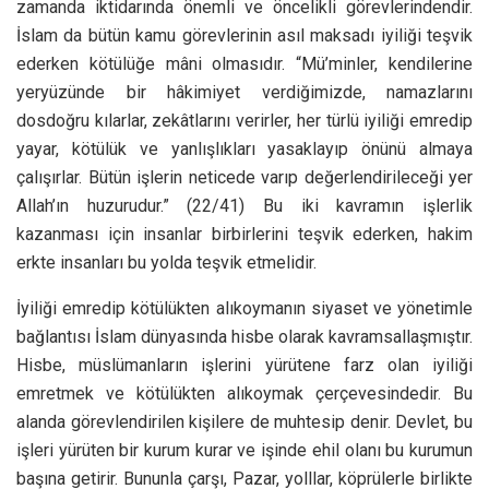
zamanda iktidarında önemli ve öncelikli görevlerindendir.
İslam da bütün kamu görevlerinin asıl maksadı iyiliği teşvik
ederken kötülüğe mâni olmasıdır. “Mü’minler, kendilerine
yeryüzünde bir hâkimiyet verdiğimizde, namazlarını
dosdoğru kılarlar, zekâtlarını verirler, her türlü iyiliği emredip
yayar, kötülük ve yanlışlıkları yasaklayıp önünü almaya
çalışırlar. Bütün işlerin neticede varıp değerlendirileceği yer
Allah’ın huzurudur.” (22/41) Bu iki kavramın işlerlik
kazanması için insanlar birbirlerini teşvik ederken, hakim
erkte insanları bu yolda teşvik etmelidir.
İyiliği emredip kötülükten alıkoymanın siyaset ve yönetimle
bağlantısı İslam dünyasında hisbe olarak kavramsallaşmıştır.
Hisbe, müslümanların işlerini yürütene farz olan iyiliği
emretmek ve kötülükten alıkoymak çerçevesindedir. Bu
alanda görevlendirilen kişilere de muhtesip denir. Devlet, bu
işleri yürüten bir kurum kurar ve işinde ehil olanı bu kurumun
başına getirir. Bununla çarşı, Pazar, yolllar, köprülerle birlikte