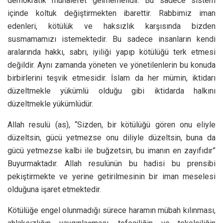
demokratik muhalefet gelmemelidir. Bu sadece sistem
içinde koltuk değiştirmekten ibarettir. Rabbimiz iman
edenleri, kötülük ve haksızlık karşısında bizden
susmamamızı istemektedir. Bu sadece insanların kendi
aralarında hakkı, sabrı, iyiliği yapıp kötülüğü terk etmesi
değildir. Aynı zamanda yöneten ve yönetilenlerin bu konuda
birbirlerini teşvik etmesidir. İslam da her mümin, iktidarı
düzeltmekle yükümlü olduğu gibi iktidarda halkını
düzeltmekle yükümlüdür.
Allah resulü (as), “Sizden, bir kötülüğü gören onu eliyle
düzeltsin, gücü yetmezse onu diliyle düzeltsin, buna da
gücü yetmezse kalbi ile buğzetsin, bu imanın en zayıfıdır”
Buyurmaktadır. Allah resulünün bu hadisi bu prensibi
pekiştirmekte ve yerine getirilmesinin bir iman meselesi
olduğuna işaret etmektedir.
Kötülüğe engel olunmadığı sürece haramın mübah kılınması,