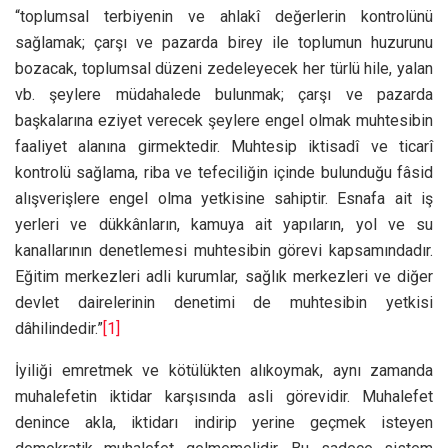
“toplumsal terbiyenin ve ahlakî değerlerin kontrolünü
sağlamak; çarşı ve pazarda birey ile toplumun huzurunu
bozacak, toplumsal düzeni zedeleyecek her türlü hile, yalan
vb. şeylere müdahalede bulunmak; çarşı ve pazarda
başkalarına eziyet verecek şeylere engel olmak muhtesibin
faaliyet alanına girmektedir. Muhtesip iktisadî ve ticarî
kontrolü sağlama, riba ve tefeciliğin içinde bulunduğu fâsid
alışverişlere engel olma yetkisine sahiptir. Esnafa ait iş
yerleri ve dükkânların, kamuya ait yapıların, yol ve su
kanallarının denetlemesi muhtesibin görevi kapsamındadır.
Eğitim merkezleri adli kurumlar, sağlık merkezleri ve diğer
devlet dairelerinin denetimi de muhtesibin yetkisi
dâhilindedir.”
[1]
İyiliği emretmek ve kötülükten alıkoymak, aynı zamanda
muhalefetin iktidar karşısında asli görevidir. Muhalefet
denince akla, iktidarı indirip yerine geçmek isteyen