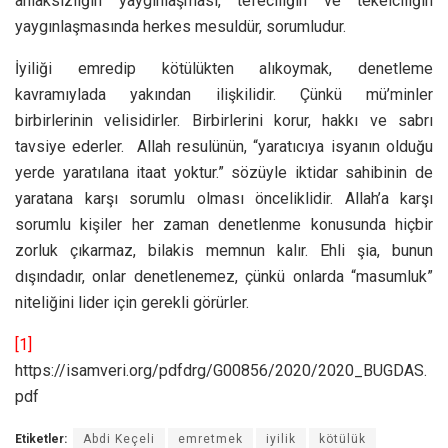
ahlaksızlığın yaygınlaşması, tefeciliğin ve tekelciliğin
yaygınlaşmasında herkes mesuldür, sorumludur.
İyiliği emredip kötülükten alıkoymak, denetleme
kavramıylada yakından ilişkilidir. Çünkü mü’minler
birbirlerinin velisidirler. Birbirlerini korur, hakkı ve sabrı
tavsiye ederler. Allah resulünün, “yaratıcıya isyanın olduğu
yerde yaratılana itaat yoktur.” sözüyle iktidar sahibinin de
yaratana karşı sorumlu olması önceliklidir. Allah’a karşı
sorumlu kişiler her zaman denetlenme konusunda hiçbir
zorluk çıkarmaz, bilakis memnun kalır. Ehli şia, bunun
dışındadır, onlar denetlenemez, çünkü onlarda “masumluk”
niteliğini lider için gerekli görürler.
[1]
https://isamveri.org/pdfdrg/G00856/2020/2020_BUGDAS.
pdf
Etiketler:
Abdi Keçeli
emretmek
iyilik
kötülük