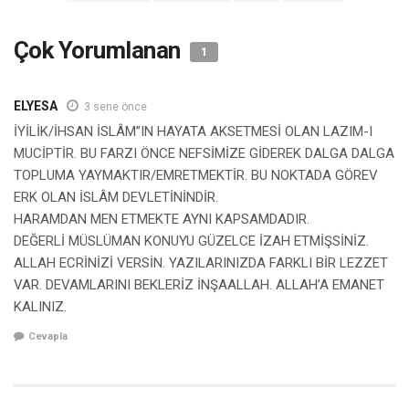
Çok Yorumlanan
1
ELYESA
3 sene önce
İYİLİK/İHSAN İSLÂM”IN HAYATA AKSETMESİ OLAN LAZIM-I
MUCİPTİR. BU FARZI ÖNCE NEFSİMİZE GİDEREK DALGA DALGA
TOPLUMA YAYMAKTIR/EMRETMEKTİR. BU NOKTADA GÖREV
ERK OLAN İSLÂM DEVLETİNİNDİR.
HARAMDAN MEN ETMEKTE AYNI KAPSAMDADIR.
DEĞERLİ MÜSLÜMAN KONUYU GÜZELCE İZAH ETMİŞSİNİZ.
ALLAH ECRİNİZİ VERSİN. YAZILARINIZDA FARKLI BİR LEZZET
VAR. DEVAMLARINI BEKLERİZ İNŞAALLAH. ALLAH’A EMANET
KALINIZ.
Cevapla