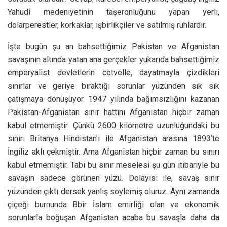
Yahudi medeniyetinin taşeronluğunu yapan yerli,
dolarperestler, korkaklar, işbirlikçiler ve satılmış ruhlardır.
İşte bugün şu an bahsettiğimiz Pakistan ve Afganistan
savaşının altında yatan ana gerçekler yukarıda bahsettiğimiz
emperyalist devletlerin cetvelle, dayatmayla çizdikleri
sınırlar ve geriye bıraktığı sorunlar yüzünden sık sık
çatışmaya dönüşüyor. 1947 yılında bağımsızlığını kazanan
Pakistan-Afganistan sınır hattını Afganistan hiçbir zaman
kabul etmemiştir. Çünkü 2600 kilometre uzunluğundaki bu
sınırı Britanya Hindistan’ı ile Afganistan arasına 1893’te
İngiliz aklı çekmiştir. Ama Afganistan hiçbir zaman bu sınırı
kabul etmemiştir. Tabi bu sınır meselesi şu gün itibariyle bu
savaşın sadece görünen yüzü. Dolayısı ile, savaş sınır
yüzünden çıktı dersek yanlış söylemiş oluruz. Aynı zamanda
çiçeği burnunda Bbir İslam emirliği olan ve ekonomik
sorunlarla boğuşan Afganistan acaba bu savaşla daha da