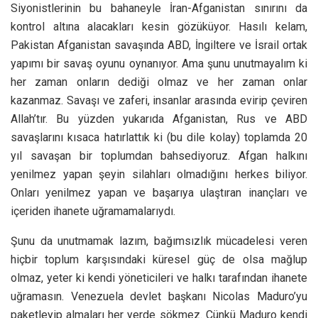
Siyonistlerinin bu bahaneyle İran-Afganistan sınırını da
kontrol altına alacakları kesin gözüküyor. Hasılı kelam,
Pakistan Afganistan savaşında ABD, İngiltere ve İsrail ortak
yapımı bir savaş oyunu oynanıyor. Ama şunu unutmayalım ki
her zaman onların dediği olmaz ve her zaman onlar
kazanmaz. Savaşı ve zaferi, insanlar arasında evirip çeviren
Allah’tır. Bu yüzden yukarıda Afganistan, Rus ve ABD
savaşlarını kısaca hatırlattık ki (bu dile kolay) toplamda 20
yıl savaşan bir toplumdan bahsediyoruz. Afgan halkını
yenilmez yapan şeyin silahları olmadığını herkes biliyor.
Onları yenilmez yapan ve başarıya ulaştıran inançları ve
içeriden ihanete uğramamalarıydı.
Şunu da unutmamak lazım, bağımsızlık mücadelesi veren
hiçbir toplum karşısındaki küresel güç de olsa mağlup
olmaz, yeter ki kendi yöneticileri ve halkı tarafından ihanete
uğramasın. Venezuela devlet başkanı Nicolas Maduro’yu
paketleyip almaları her yerde sökmez. Çünkü Maduro kendi