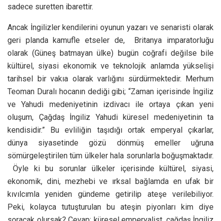
sadece suretten ibarettir.
Ancak İngilizler kendilerini oyunun yazarı ve senaristi olarak
geri planda kamufle etseler de, Britanya imparatorluğu
olarak (Güneş batmayan ülke) bugün coğrafi değilse bile
kültürel, siyasi ekonomik ve teknolojik anlamda yükselişi
tarihsel bir vakıa olarak varlığını sürdürmektedir. Merhum
Teoman Duralı hocanın dediği gibi; “Zaman içerisinde İngiliz
ve Yahudi medeniyetinin izdivacı ile ortaya çıkan yeni
oluşum, Çağdaş İngiliz Yahudi küresel medeniyetinin ta
kendisidir.” Bu evliliğin taşıdığı ortak emperyal çıkarlar,
dünya siyasetinde gözü dönmüş emeller uğruna
sömürgeleştirilen tüm ülkeler hala sorunlarla boğuşmaktadır.
Öyle ki bu sorunlar ülkeler içerisinde kültürel, siyasi,
ekonomik, dini, mezhebi ve ırksal bağlamda en ufak bir
kıvılcımla yeniden gündeme getirilip ateşe verilebiliyor.
Peki, kolayca tutuşturulan bu ateşin piyonları kim diye
soracak olursak? Cevap; küresel emperyalist, çağdaş İngiliz