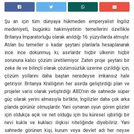
Şu an için tüm dünyaya hükmeden emperyalist İngiliz
medeniyeti, bugünkü hakimiyetinin temellerini özellikle
Britanya İmparatorluğu olarak anıldığı 16. yüzyıllarda atmıştır.
Atılan bu temeller o kadar şeytani planlarla hesaplanarak
ince ince dokunmuş ki; asırlardır hiçbir ülkenin hiçbir
sorununa kalıcı çözüm üretilemiyor. Zaten proje şeytani bir
zeka ile ve bilinçli olarak çözümsüzlük üzerine çizildiği için,
çözüm yollarını daha baştan neredeyse imkansız hale
getiriyor. Britanya Krallığının her asırda geliştirdiği plan ve
projeler varis olarak yetiştirdiği ABD’nin de sahnede süper
güç olarak yerini almasıyla birlikte, İngilizler daha çok arka
planda görünür olmuşlardır. Yani oynanan oyun gören gözler
için oldukça açık ve net olduğu için bu küresel işbirliği bir
nevi kukla ve kuklacı ilişkisi niteliğinde diyebiliriz. Yani
sahnede görünen kişi, kurum veya devlet adı her neyse