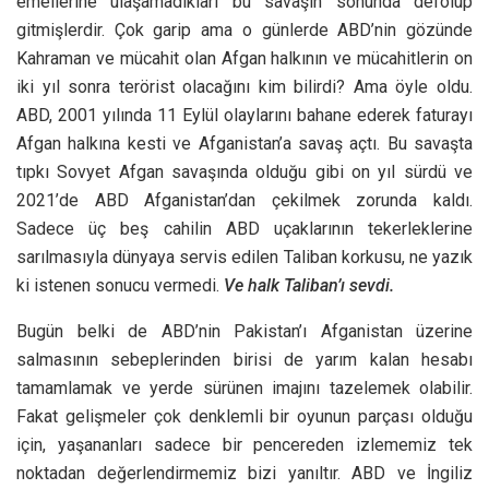
emellerine ulaşamadıkları bu savaşın sonunda defolup
gitmişlerdir. Çok garip ama o günlerde ABD’nin gözünde
Kahraman ve mücahit olan Afgan halkının ve mücahitlerin on
iki yıl sonra terörist olacağını kim bilirdi? Ama öyle oldu.
ABD, 2001 yılında 11 Eylül olaylarını bahane ederek faturayı
Afgan halkına kesti ve Afganistan’a savaş açtı. Bu savaşta
tıpkı Sovyet Afgan savaşında olduğu gibi on yıl sürdü ve
2021’de ABD Afganistan’dan çekilmek zorunda kaldı.
Sadece üç beş cahilin ABD uçaklarının tekerleklerine
sarılmasıyla dünyaya servis edilen Taliban korkusu, ne yazık
ki istenen sonucu vermedi.
Ve halk Taliban’ı sevdi.
Bugün belki de ABD’nin Pakistan’ı Afganistan üzerine
salmasının sebeplerinden birisi de yarım kalan hesabı
tamamlamak ve yerde sürünen imajını tazelemek olabilir.
Fakat gelişmeler çok denklemli bir oyunun parçası olduğu
için, yaşananları sadece bir pencereden izlememiz tek
noktadan değerlendirmemiz bizi yanıltır. ABD ve İngiliz