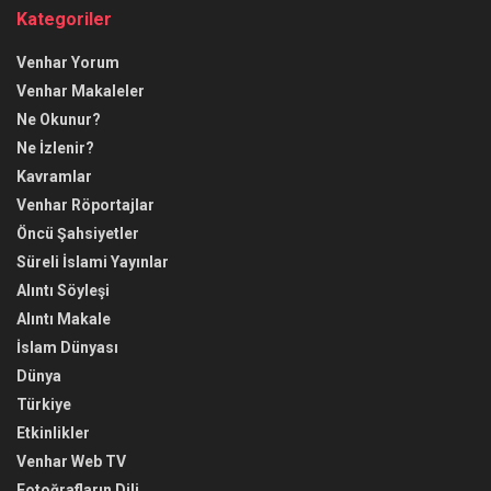
Kategoriler
Venhar Yorum
Venhar Makaleler
Ne Okunur?
Ne İzlenir?
Kavramlar
Venhar Röportajlar
Öncü Şahsiyetler
Süreli İslami Yayınlar
Alıntı Söyleşi
Alıntı Makale
İslam Dünyası
Dünya
Türkiye
Etkinlikler
Venhar Web TV
Fotoğrafların Dili