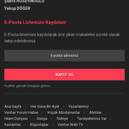
Şükrü HÜSEYİNOĞLU
Yakup DÖĞER
E-Posta Listemize Kaydolun!
E-Posta listemize kaydolarak öne çıkan makaleleri sürekli olarak
takip edebilirsiniz.
*Lütfen gerçek hesaplar giriniz.
Ana Sayfa
Her Güne Bir Ayet
Yazarlarımız
Venhar Yorum Haber
Küçük Müslümanlar
Alıntılar
İslam Dünyası
Dünya
Türkiye
Tavsiyelerimiz Var
Kavramlar
Röportajlar
Venhar Web TV