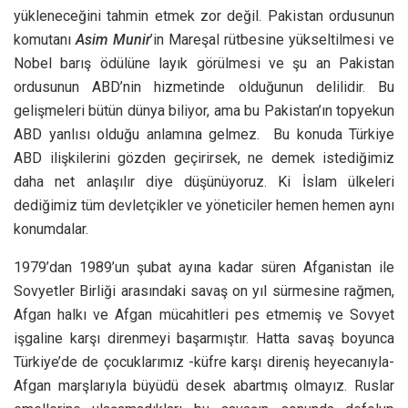
yükleneceğini tahmin etmek zor değil. Pakistan ordusunun
komutanı
Asim Munir
’in Mareşal rütbesine yükseltilmesi ve
Nobel barış ödülüne layık görülmesi ve şu an Pakistan
ordusunun ABD’nin hizmetinde olduğunun delilidir. Bu
gelişmeleri bütün dünya biliyor, ama bu Pakistan’ın topyekun
ABD yanlısı olduğu anlamına gelmez. Bu konuda Türkiye
ABD ilişkilerini gözden geçirirsek, ne demek istediğimiz
daha net anlaşılır diye düşünüyoruz. Ki İslam ülkeleri
dediğimiz tüm devletçikler ve yöneticiler hemen hemen aynı
konumdalar.
1979’dan 1989’un şubat ayına kadar süren Afganistan ile
Sovyetler Birliği arasındaki savaş on yıl sürmesine rağmen,
Afgan halkı ve Afgan mücahitleri pes etmemiş ve Sovyet
işgaline karşı direnmeyi başarmıştır. Hatta savaş boyunca
Türkiye’de de çocuklarımız -küfre karşı direniş heyecanıyla-
Afgan marşlarıyla büyüdü desek abartmış olmayız. Ruslar