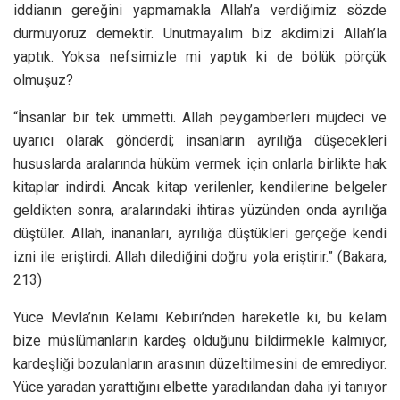
iddianın gereğini yapmamakla Allah’a verdiğimiz sözde
durmuyoruz demektir. Unutmayalım biz akdimizi Allah’la
yaptık. Yoksa nefsimizle mi yaptık ki de bölük pörçük
olmuşuz?
“İnsanlar bir tek ümmetti. Allah peygamberleri müjdeci ve
uyarıcı olarak gönderdi; insanların ayrılığa düşecekleri
hususlarda aralarında hüküm vermek için onlarla birlikte hak
kitaplar indirdi. Ancak kitap verilenler, kendilerine belgeler
geldikten sonra, aralarındaki ihtiras yüzünden onda ayrılığa
düştüler. Allah, inananları, ayrılığa düştükleri gerçeğe kendi
izni ile eriştirdi. Allah dilediğini doğru yola eriştirir.” (Bakara,
213)
Yüce Mevla’nın Kelamı Kebiri’nden hareketle ki, bu kelam
bize müslümanların kardeş olduğunu bildirmekle kalmıyor,
kardeşliği bozulanların arasının düzeltilmesini de emrediyor.
Yüce yaradan yarattığını elbette yaradılandan daha iyi tanıyor