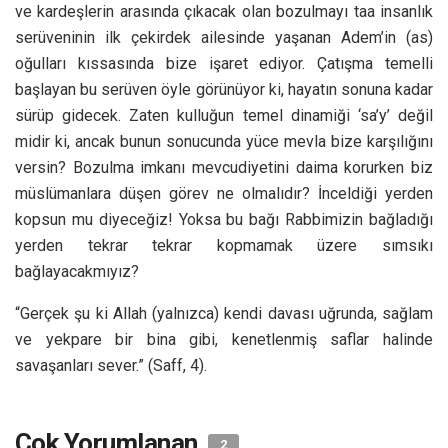
ve kardeşlerin arasında çıkacak olan bozulmayı taa insanlık
serüveninin ilk çekirdek ailesinde yaşanan Adem’in (as)
oğulları kıssasında bize işaret ediyor. Çatışma temelli
başlayan bu serüven öyle görünüyor ki, hayatın sonuna kadar
sürüp gidecek. Zaten kulluğun temel dinamiği ‘sa’y’ değil
midir ki, ancak bunun sonucunda yüce mevla bize karşılığını
versin? Bozulma imkanı mevcudiyetini daima korurken biz
müslümanlara düşen görev ne olmalıdır? İnceldiği yerden
kopsun mu diyeceğiz! Yoksa bu bağı Rabbimizin bağladığı
yerden tekrar tekrar kopmamak üzere sımsıkı
bağlayacakmıyız?
“Gerçek şu ki Allah (yalnızca) kendi davası uğrunda, sağlam
ve yekpare bir bina gibi, kenetlenmiş saflar halinde
savaşanları sever.” (Saff, 4).
Çok Yorumlanan
2