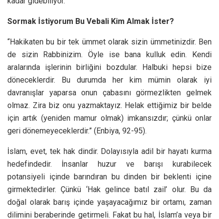
kadar gidebiliyor.
Sormak İstiyorum Bu Vebali Kim Almak İster?
“Hakikaten bu bir tek ümmet olarak sizin ümmetinizdir. Ben
de sizin Rabbinizim. Öyle ise bana kulluk edin. Kendi
aralarında işlerinin birliğini bozdular. Halbuki hepsi bize
döneceklerdir. Bu durumda her kim mümin olarak iyi
davranışlar yaparsa onun çabasını görmezlikten gelmek
olmaz. Zira biz onu yazmaktayız. Helak ettiğimiz bir belde
için artık (yeniden mamur olmak) imkansızdır; çünkü onlar
geri dönemeyeceklerdir.” (Enbiya, 92-95).
İslam, evet, tek hak dindir. Dolayısıyla adil bir hayatı kurma
hedefindedir. İnsanlar huzur ve barışı kurabilecek
potansiyeli içinde barındıran bu dinden bir beklenti içine
girmektedirler. Çünkü ‘Hak gelince batıl zail’ olur. Bu da
doğal olarak barış içinde yaşayacağımız bir ortamı, zaman
dilimini beraberinde getirmeli. Fakat bu hal, İslam’a veya bir