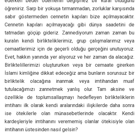
ederken bedel ödemenin değişmez bir kural olduğunu
öğreniriz. Sarp bir yokuşa tırmanmadan, zorluklar karşısında
sabır göstermeden cennetin kapıları bize açılmayacaktır.
Cennetin kapıları açılmayacağı gibi dünya saadetini de
tatmadan göçüp gideriz. Zannediyorum zaman zaman bu
kuralın kendi birlikteliklerimiz, grup çalışmalarımız veya
cemaatlerimiz için de geçerli olduğu gerçeğini unutuyoruz.
Evet, hakkın yanında yer alıyoruz ve her zaman da alacağız.
Birliktelillerimizi oluştururken veya bir cemaate girerken
İslami kimliğine dikkat edeceğiz ama bunların sorunsuz bir
birliktelik olacağına inanmak veya imtihandan muaf
tutulacağımızı zannetmek yanlış olur. Tam aksine ve
özellikle de toplumsallaşmayı hedefleyen birlikteliklerin
imtihanı ilk olarak kendi aralarındaki ilişkilerde daha sonra
ise ötekilerle olan münasebetlerinde olacaktır. Kendi
kardeşleriyle imtihanını verememiş olanlar ötekisiyle olan
imtihanın üstesinden nasıl gelsin?