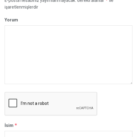
*
E-posta hesabınız yayımlanmayacak.
Gerekli alanlar
ile
işaretlenmişlerdir
Yorum
*
İsim