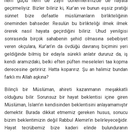
hem güçlü hem de zayıf dönemlerimizde de hayata
geçirmeliyiz. Bizler biliriz ki, Kur’an ve bunun eşsiz pratiği
sünnet bize defaatle müslümanların birlikteliğinin
öneminden bahseder. Resulün bu birlikteliği ilmek ilmek
örerek nasıl hayata geçirdiğini biliriz. Uhud yenilgisi
sonrasında birçok sahabenin şehid olmasına sebebiyet
veren okçulara, Kur’an’ın da övdüğü davranış biçimini yeri
geldiğinde bilmiş bir edayla sürekli anlatır dururuz da, iş
kendi aramızdaki, belki eften püften meseleleri taa kopma
derecesine getiririz. Hatta koparırız. Şu an halimiz bundan
farklı mı Allah aşkına?
Bilinçli bir Müslüman, ahireti kazanmanın meşakkatli
olduğunu bilir. Sorunsuz bir hayat beklentisi içine giren
Müslüman, İslam’ın kendisinden beklentisini anlayamamıştır
demektir. Burada dikkat etmemiz gereken husus, sonucu
bizim beklentimizin değil Rabbul Alemin’in belirleyeceğidir.
Hayat tecrübemiz bize kaderi elinde bulunduranın