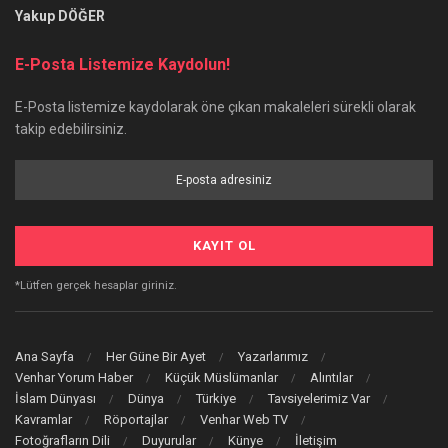
Yakup DÖĞER
E-Posta Listemize Kaydolun!
E-Posta listemize kaydolarak öne çıkan makaleleri sürekli olarak
takip edebilirsiniz.
*Lütfen gerçek hesaplar giriniz.
Ana Sayfa
Her Güne Bir Ayet
Yazarlarımız
Venhar Yorum Haber
Küçük Müslümanlar
Alıntılar
İslam Dünyası
Dünya
Türkiye
Tavsiyelerimiz Var
Kavramlar
Röportajlar
Venhar Web TV
Fotoğrafların Dili
Duyurular
Künye
İletişim