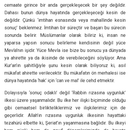
cemaate girince bir anda gerçekleşecek bir şey değildir.
Dahası bunun dünya hayatında gerçekleşeceği kesin de
değildir. Çünkü ‘imtihan esnasında veya mahallinde kesin
sonuç’ beklenmez. İmtihan bir süreçtir ve başarı bu sürecin
sonunda belirir. Müslümanlar olarak biliriz ki, insan ne
yaparsa yapsın sonucu belirleme kendisinin değil yüce
Mevla’nın işidir. Yüce Mevla ise bize bu sonucu ya dünyada
ya ahirette ya da ikisinde de verebileceğini söylüyor. Ama
Kur’an’ın şahitliğiyle şunu kesin olarak biliyoruz ki, asıl
mükafat ahirette verilecektir. Bu mükafatın ön merhalesi ise
dünya hayatında ‘hak’ için ‘can ve mal’ ile cehd etmektir.
Dolayısıyla ‘sonuç odaklı’ değil ‘Rabbin rızasına uygunluk’
ilkesi üzere yaşanmalıdır. Bu ilke her ilişki biçiminde olduğu
gibi cemaatsel birlikteliklerimiz ve ilişkilerimiz için de
geçerlidir. Allah’ın rızasına uygunluk ilkesinin hayattaki
tezahürü elbette ki, Şeriat’ın yaşanmasına bağlıdır. Bu ilkeyi