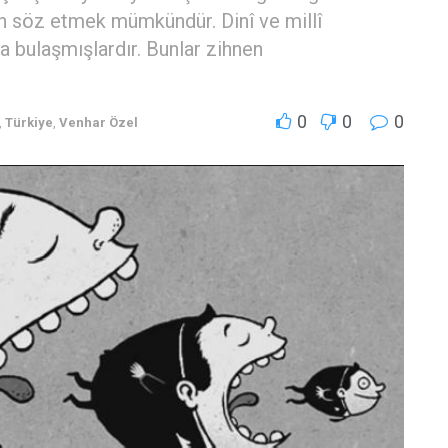
an söz etmek mümkündür. Dinî ve millî
a bulaşmışlardır. Bunlar zihnen
0
0
0
,
Türkiye
,
Venhar Özel