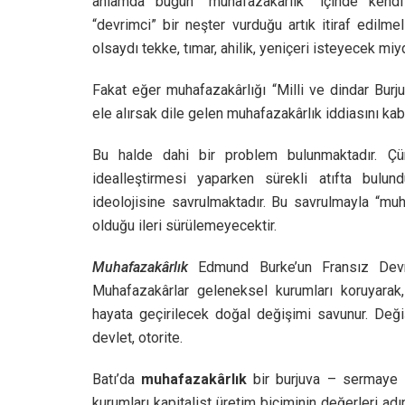
anlamda bugün “muhafazakârlık” içinde kendi 
“devrimci” bir neşter vurduğu artık itiraf edilm
olsaydı tekke, tımar, ahilik, yeniçeri isteyecek miy
Fakat eğer muhafazakârlığı “Milli ve dindar Bur
ele alırsak dile gelen muhafazakârlık iddiasını ka
Bu halde dahi bir problem bulunmaktadır. Çü
idealleştirmesi yaparken sürekli atıfta bulu
ideolojisine savrulmaktadır. Bu savrulmayla “mu
olduğu ileri sürülemeyecektir.
Muhafazakârlık
Edmund Burke’un Fransız Devrimi’
Muhafazakârlar geleneksel kurumları koruyarak, 
hayata geçirilecek doğal değişimi savunur. Deği
devlet, otorite.
Batı’da
muhafazakârlık
bir burjuva – sermaye id
kurumları kapitalist üretim biçiminin değerleri ad