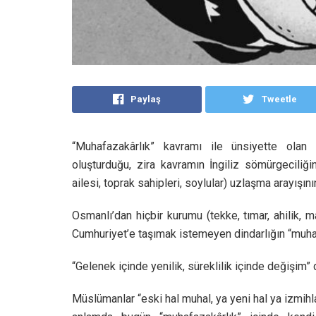
Paylaş
Tweetle
“Muhafazakârlık” kavramı ile ünsiyette ola
oluşturduğu, zira kavramın İngiliz sömürgeciliğin
ailesi, toprak sahipleri, soylular) uzlaşma arayışını
Osmanlı’dan hiçbir kurumu (tekke, tımar, ahilik, 
Cumhuriyet’e taşımak istemeyen dindarlığın “muhafaz
“Gelenek içinde yenilik, süreklilik içinde değişim”
Müslümanlar “eski hal muhal, ya yeni hal ya izmihla