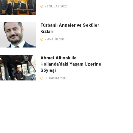
21 ŞUBAT 2020
Türbanlı Anneler ve Seküler
Kızları
7 ARALIK 2018
Ahmet Altınok ile
Hollanda’daki Yaşam Üzerine
Söyleşi
30 KASIM 2018