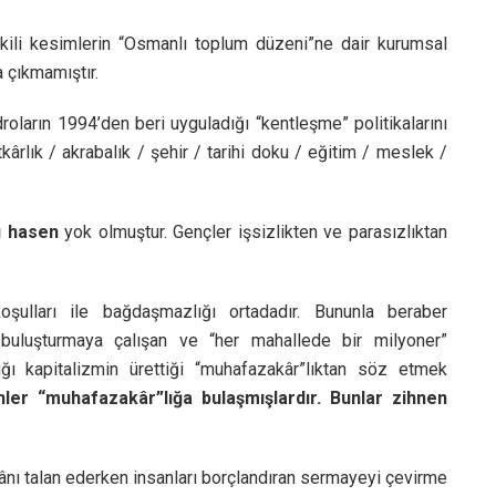
kili kesimlerin “Osmanlı toplum düzeni”ne dair kurumsal
a çıkmamıştır.
roların 1994’den beri uyguladığı “kentleşme” politikalarını
ârlık / akrabalık / şehir / tarihi doku / eğitim / meslek /
ı hasen
yok olmuştur. Gençler işsizlikten ve parasızlıktan
 koşulları ile bağdaşmazlığı ortadadır. Bununla beraber
 buluşturmaya çalışan ve “her mahallede bir milyoner”
ığı kapitalizmin ürettiği “muhafazakâr”lıktan söz etmek
nler “muhafazakâr”lığa bulaşmışlardır. Bunlar zihnen
nı talan ederken insanları borçlandıran sermayeyi çevirme