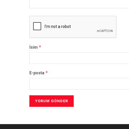
*
İsim
*
E-posta