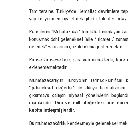
Tam tersine, Türkiye’de Kemalist devrimlere tep
yapıları yeniden ihya etmek gibi bir talepleri ortay
Kendilerini “Muhafazakâr” kimlikle tanımlayan kad
konuşmak dahi geleneksel “aile / ticaret / zanaatk
gelenek” yapılarının çözüldüğünü gösterecektir.
Kimse kimseye borç para vermemektedir;
karz-
evlenememektedir.
Muhafazakârlığın Türkiye’nin tarihsel-sınıfsal
“geleneksel değerler” ile dünya kapitalizmini
çıkarmaya çalışan siyasal yönelişlerin bağland
mümkündür.
Dinî ve millî değerleri öne süre
kapitalistleşmişlerdir.
Bu muhafazakârlık, kentleşmeyle geleneksel mekâ