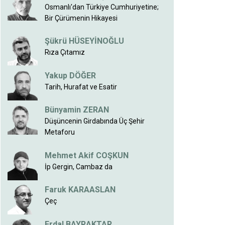
Osmanlı'dan Türkiye Cumhuriyetine;
Bir Çürümenin Hikayesi
Şükrü HÜSEYİNOĞLU
Rıza Çıtamız
Yakup DÖĞER
Tarih, Hurafat ve Esatir
Bünyamin ZERAN
Düşüncenin Girdabında Üç Şehir
Metaforu
Mehmet Akif COŞKUN
İp Gergin, Cambaz da
Faruk KARAASLAN
Çeç
Erdal BAYRAKTAR