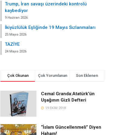
Trump, İran savaşı üzerindeki kontrolü
kaybediyor
9 Haziran 2026
İkiyüzlülük Eşliğinde 19 Mayıs Sızlanmaları
25 Mayıs 2026
TAZİYE
24 Mayıs 2026
Çok Okunan
Çok Yorumlanan
Son Eklenen
Cemal Granda:Atatürk’ün
Uşağının Gizli Defteri
19 EKIM 2018
“İslam Güncellenmeli” Diyen
Haham!