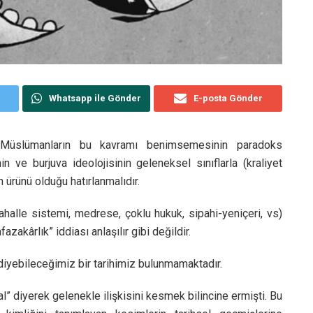
Whatsapp ile Gönder
E-posta Gönder
n Müslümanların bu kavramı benimsemesinin paradoks
in ve burjuva ideolojisinin geleneksel sınıflarla (kraliyet
n ürünü olduğu hatırlanmalıdır.
mahalle sistemi, medrese, çoklu hukuk, sipahi-yeniçeri, vs)
akârlık” iddiası anlaşılır gibi değildir.
 diyebileceğimiz bir tarihimiz bulunmamaktadır.
l” diyerek gelenekle ilişkisini kesmek bilincine ermişti. Bu