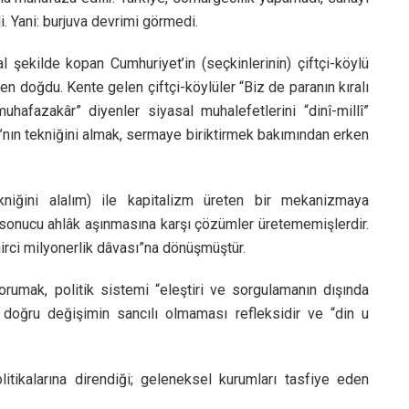
. Yani: burjuva devrimi görmedi.
 şekilde kopan Cumhuriyet’in (seçkinlerinin) çiftçi-köylü
n doğdu. Kente gelen çiftçi-köylüler “Biz de paranın kıralı
“muhafazakâr” diyenler siyasal muhalefetlerini “dinî-millî”
ı’nın tekniğini almak, sermaye biriktirmek bakımından erken
ekniğini alalım) ile kapitalizm üreten bir mekanizmaya
 sonucu ahlâk aşınmasına karşı çözümler üretememişlerdir.
hirci milyonerlik dâvası”na dönüşmüştür.
korumak, politik sistemi “eleştiri ve sorgulamanın dışında
 doğru değişimin sancılı olmaması refleksidir ve “din u
litikalarına direndiği; geleneksel kurumları tasfiye eden