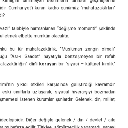
kimliğini tanımlayan kesimlerin tarihsel geçmişlerine
elidir. Cumhuriyet’i kuran kadro günümüz “muhafazakârları”
di?
juvazi” talebiyle harmanlanan “değişme momenti” şeklinde
bul etmek elbette mümkün olacaktır.
nkü bu tür muhafazakârlık, “Müslüman zengin olmalı”
nduğu “Asr-ı Saadet” hayatıyla benzeşmeyen bir refah
hafazakârlığın”
din’i koruyan
bir “siyasi – kültürel kimlik”
nin yıkıcı etkileri karşısında geliştirdiği kavramdır.
eski sınıflarla uzlaşarak, siyasal hiyerarşiyi bozmadan
şmemesi istenen kurumlar şunlardır: Gelenek, din, millet,
eolojisidir. Diğer değişle gelenek / din / devlet / aile
ına muhafaza edilir. Türkiye, sömürgecilik yapamadı, sanayi