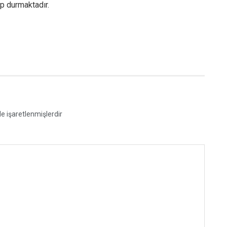
ıp durmaktadır.
le işaretlenmişlerdir