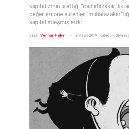
kapitalizmin ürettiği “muhafazakâr”lıkt
değerleri öne sürenler “muhafazakâr”lığ
kapitalistleşmişlerdir.
Yazar:
Venhar Haber
9 Mayıs 2019
Kategori:
Siyaset