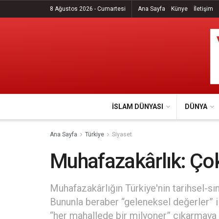
8 Ağustos 2026 - Cumartesi
Ana Sayfa
Künye
İletişim
İSLAM DÜNYASI
DÜNYA
Ana Sayfa
Türkiye
Siyaset
Muhafazakârlık: Ço
Muhafazakârlığın Türkiye'nin tarihsel-sın
Bununla beraber “geleneksel değerler” i
“her mahallede bir milyoner” çıkarmaya ç