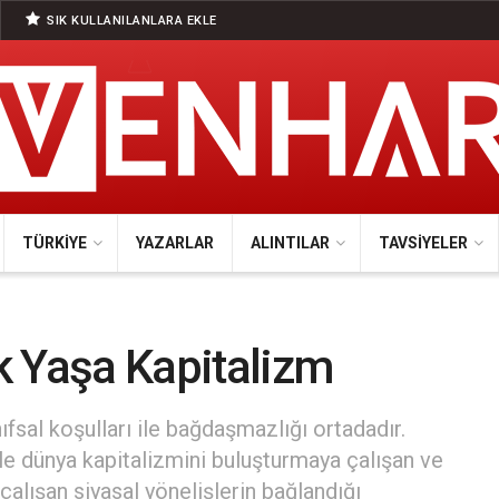
SIK KULLANILANLARA EKLE
TÜRKIYE
YAZARLAR
ALINTILAR
TAVSIYELER
k Yaşa Kapitalizm
ıfsal koşulları ile bağdaşmazlığı ortadadır.
le dünya kapitalizmini buluşturmaya çalışan ve
alışan siyasal yönelişlerin bağlandığı