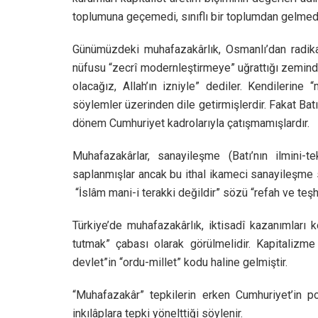
toplumuna geçemedi, sınıflı bir toplumdan gelmedi
Günümüzdeki muhafazakârlık, Osmanlı’dan radikal
nüfusu “zecrî modernleştirmeye” uğrattığı zeminde
olacağız, Allah’ın izniyle” dediler. Kendilerine 
söylemler üzerinden dile getirmişlerdir. Fakat Bat
dönem Cumhuriyet kadrolarıyla çatışmamışlardır.
Muhafazakârlar, sanayileşme (Batı’nın ilmini-t
saplanmışlar ancak bu ithal ikameci sanayileşme
“İslâm mani-i terakki değildir” sözü “refah ve teş
Türkiye’de muhafazakârlık, iktisadî kazanımları 
tutmak” çabası olarak görülmelidir. Kapitalizme
devlet”in “ordu-millet” kodu haline gelmiştir.
“Muhafazakâr” tepkilerin erken Cumhuriyet’in po
inkılâplara tepki yönelttiği söylenir.