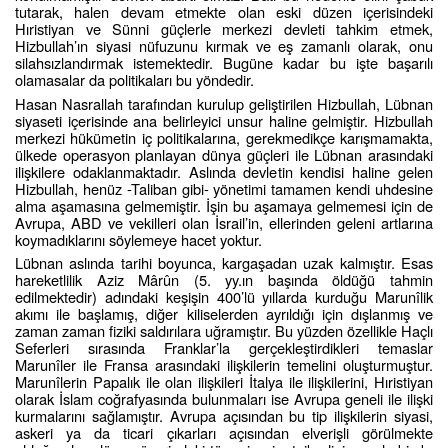
tutarak, halen devam etmekte olan eski düzen içerisindeki
Hıristiyan ve Sünni güçlerle merkezi devleti tahkim etmek,
Hizbullah’ın siyasi nüfuzunu kırmak ve eş zamanlı olarak, onu
silahsızlandırmak istemektedir. Bugüne kadar bu işte başarılı
olamasalar da politikaları bu yöndedir.
Hasan Nasrallah tarafından kurulup geliştirilen Hizbullah, Lübnan
siyaseti içerisinde ana belirleyici unsur haline gelmiştir. Hizbullah
merkezi hükümetin iç politikalarına, gerekmedikçe karışmamakta,
ülkede operasyon planlayan dünya güçleri ile Lübnan arasındaki
ilişkilere odaklanmaktadır. Aslında devletin kendisi haline gelen
Hizbullah, henüz -Taliban gibi- yönetimi tamamen kendi uhdesine
alma aşamasına gelmemiştir. İşin bu aşamaya gelmemesi için de
Avrupa, ABD ve vekilleri olan İsrail’in, ellerinden geleni artlarına
koymadıklarını söylemeye hacet yoktur.
Lübnan aslında tarihi boyunca, kargaşadan uzak kalmıştır. Esas
hareketlilik Aziz Mârûn (5. yy.ın başında öldüğü tahmin
edilmektedir) adındaki keşişin 400’lü yıllarda kurduğu Marunîlik
akımı ile başlamış, diğer kiliselerden ayrıldığı için dışlanmış ve
zaman zaman fiziki saldırılara uğramıştır. Bu yüzden özellikle Haçlı
Seferleri sırasında Franklar’la gerçekleştirdikleri temaslar
Marunîler ile Fransa arasındaki ilişkilerin temelini oluşturmuştur.
Marunîlerin Papalık ile olan ilişkileri İtalya ile ilişkilerini, Hıristiyan
olarak İslam coğrafyasında bulunmaları ise Avrupa geneli ile ilişki
kurmalarını sağlamıştır. Avrupa açısından bu tip ilişkilerin siyasi,
askeri ya da ticari çıkarları açısından elverişli görülmekte