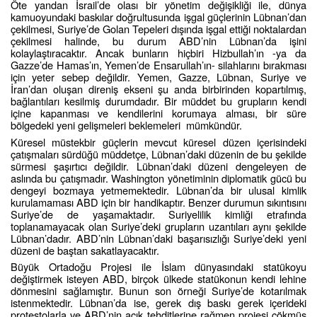
Öte yandan İsrail’de olası bir yönetim değişikliği ile, dünya
kamuoyundaki baskılar doğrultusunda işgal güçlerinin Lübnan’dan
çekilmesi, Suriye’de Golan Tepeleri dışında işgal ettiği noktalardan
çekilmesi halinde, bu durum ABD’nin Lübnan’da işini
kolaylaştıracaktır. Ancak bunların hiçbiri Hizbullah’ın -ya da
Gazze’de Hamas’ın, Yemen’de Ensarullah’ın- silahlarını bırakması
için yeter sebep değildir. Yemen, Gazze, Lübnan, Suriye ve
İran’dan oluşan direniş ekseni şu anda birbirinden kopartılmış,
bağlantıları kesilmiş durumdadır. Bir müddet bu grupların kendi
içine kapanması ve kendilerini korumaya alması, bir süre
bölgedeki yeni gelişmeleri beklemeleri
mümkündür.
Küresel müstekbir güçlerin mevcut küresel düzen içerisindeki
çatışmaları sürdüğü müddetçe, Lübnan’daki düzenin de bu şekilde
sürmesi şaşırtıcı değildir. Lübnan’daki düzeni dengeleyen de
aslında bu çatışmadır. Washington yönetiminin diplomatik gücü bu
dengeyi bozmaya yetmemektedir. Lübnan’da bir ulusal kimlik
kurulamaması ABD için bir handikaptır. Benzer durumun sıkıntısını
Suriye’de de yaşamaktadır. Suriyelilik kimliği etrafında
toplanamayacak olan Suriye’deki grupların uzantıları aynı şekilde
Lübnan’dadır. ABD’nin Lübnan’daki başarısızlığı Suriye’deki yeni
düzeni de baştan sakatlayacaktır.
Büyük Ortadoğu Projesi ile İslam dünyasındaki statükoyu
değiştirmek isteyen ABD, birçok ülkede statükonun kendi lehine
dönmesini sağlamıştır. Bunun son örneği Suriye’de kotarılmak
istenmektedir. Lübnan’da ise, gerek dış baskı gerek içerideki
protestolarla ve ABD’nin açık tehditlerine rağmen projesi çökmüş