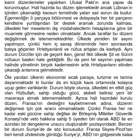
kısmi düzenlemeler yapılırken Ulusal Pakt’ın ana yapısı da
korunmuştur. Hali hazırda bu düzen işlemektedir ancak Lübnan’ın
içinden çıkamadığı kaosun temelinde yatan asıl sorun da budur.
Egemenliğin 3 parçaya bölünmesi ve dolayısıyla her bir parçanın
kendisine yurtdışından bir destek aramak zorunda kalması,
ülkedeki her meselenin dış müdahalecilerin hesaplarına göre bir
muamele görmesine neden olmaktadır. Ancak taraflar bu düzeni
değiştirmek de istememektedirler. Ülkede yeniden bir sayım
yapılmıyor, çünkü hem iç savaş döneminde hem sonrasında
batıya göçenler Hristiyanlardı ve nüfus artışları da kısıtlıydı. Aynı
durum Dürzîler için de geçerli iken, genel fikir ülkede Şii ve Sünni
nüfusun baskın hale geldiğidir. Bu da yeni bir sayımın yapılması
halinde yönetimin birçok kademesinin artık Hristiyanların elinden
çıkacağı anlamına gelmektedir.
Öte yandan ülkenin ekonomisi sıcak paraya, turizme ve tarıma
dayanmaktadır ki bunlar da en küçük kaos ortamında kolayca
uçup giden varlıklardır. Durum böyle olunca, ülkedeki en etkili güç
olan Hizbullah, sahip olduğu gücü, akıbeti belirsiz yeni bir
maceraya atmak istememektedir. Ayrıca hali hazırdaki kurulu
düzen, Fransa’nın desteğini kaybetmemek adına, düzenin
değişmesi için çok ısrarcı olmamaktadır. Çünkü Fransa her ne
kadar eski gücüne sahip değilse de Birleşmiş Milletler Güvenlik
Konseyi’nde veto hakkına sahip 5 üyeden biri olarak ABD ile en
azından bir dengeleme unsuru oluşturabilir pozisyondadır. Benzer
bir durum Suriye’de de söz konusudur. Fransa Skyes-Picot’tan
beri kendi uhdesinde gördüğü Suriye’yi, ABD’nin gölgesinde kalsa