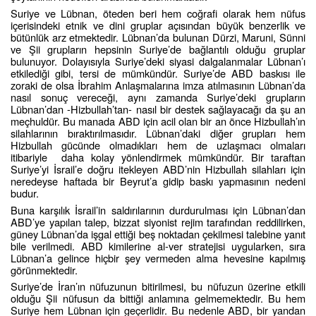
Suriye ve Lübnan, öteden beri hem coğrafi olarak hem nüfus
içerisindeki etnik ve dini gruplar açısından büyük benzerlik ve
bütünlük arz etmektedir. Lübnan’da bulunan Dürzi, Maruni, Sünni
ve Şii grupların hepsinin Suriye’de bağlantılı olduğu gruplar
bulunuyor. Dolayısıyla Suriye’deki siyasi dalgalanmalar Lübnan’ı
etkilediği gibi, tersi de mümkündür. Suriye’de ABD baskısı ile
zoraki de olsa İbrahim Anlaşmalarına imza atılmasının Lübnan’da
nasıl sonuç vereceği, aynı zamanda Suriye’deki grupların
Lübnan’dan -Hizbullah’tan- nasıl bir destek sağlayacağı da şu an
meçhuldür. Bu manada ABD için acil olan bir an önce Hizbullah’ın
silahlarının bıraktırılmasıdır. Lübnan’daki diğer grupları hem
Hizbullah gücünde olmadıkları hem de uzlaşmacı olmaları
itibariyle
daha kolay yönlendirmek mümkündür. Bir taraftan
Suriye’yi İsrail’e doğru itekleyen ABD’nin Hizbullah silahları için
neredeyse haftada bir Beyrut’a gidip baskı yapmasının nedeni
budur.
Buna karşılık İsrail’in saldırılarının durdurulması için Lübnan’dan
ABD’ye yapılan talep, bizzat siyonist rejim tarafından reddilirken,
güney Lübnan’da işgal ettiği beş noktadan çekilmesi talebine yanıt
bile verilmedi. ABD kimilerine al-ver stratejisi uygularken, sıra
Lübnan’a gelince hiçbir şey vermeden alma hevesine kapılmış
görünmektedir.
Suriye’de İran’ın nüfuzunun bitirilmesi, bu nüfuzun üzerine etkili
olduğu Şii nüfusun da bittiği anlamına gelmemektedir. Bu hem
Suriye hem Lübnan için geçerlidir. Bu nedenle ABD, bir yandan