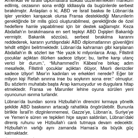
edilmiş, cezasının sona erdiği iddiasıyla da bugünlerde serbest
bırakılmıştır. Anlaşılan o ki, ABD ve İsrail baskısı ile Lübnan’da
işler yeniden karışacak olursa Fransa desteklediği Marunilerin
gerektiğinde bir milis gücü oluşturabilmesi, gerektiğinde de özel
hedeflere hamle yapabilmesi için bir destek sağlamıştır. Keza
Abdallah’ın bırakılmasına en sert tepkiyi ABD Dışişleri Bakanlığı
vermiştir. Bakanlık sözcüsü, serbest bırakılma kararını
reddederek, kararın yurtdışındaki ABD diplomatlarının güvenliğini
tehdit ettiğini belirtmektedir. Lübnan’da kahraman gibi karşılanan
Abdallah’ın ilk sözleri ise “Ne yazık ki milyonlarca Arap, Filistinli
çocuklar açlıktan ölürken sadece izliyor; bu, tarihe karşı utanç
verici bir durum.”, “Muhammed’in Kâbesi’ne birkaç adım
mesafede, Filistinli çocuklar açlıktan ölüyor, Mısırlı denizciler
sadece izliyor! Mısır’ın kadınları ve erkekleri nerede? Eğer bir
milyon kişi Refah sınırına inse bu soykırım sona erer.” olmuştur.
Bu sözlerin muhatabı başta Arap kamuoyudur ve duygulara hitap
etmektedir. Fransa ve Maruniler lehine oyuna sürülen yeni
oyuncunun ısınma turlarıdır.
Lübnan’da bundan sonra Hizbullah’ın direncini kırmaya yönelik
şekilde ABD baskısının artacağı rahatlıkla öngörülebilir. Bununla
birlikte İsrail’in dizginlenmemesi, Gazze’ye, Lübnan’a, Suriye’ye
ve Yemen’e süren ve tepkileri hiçe sayan saldırıları, Lübnan’daki
direniş ruhunu ve Hizbullah’ı canlı tutmaya devam edecektir.
Hizbullah’ın varlığı aynı zamanda Hamas’a da büyük güç
katmaktadır.