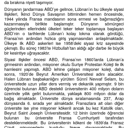
da bırakma niyeti taşımıyor.
Dünyanın jandarması ABD’ye gelince, Lübnan’ın bu ülkeyle siyasi
ilişkileri, İkinci Dünya Savaşının bitiminden hemen öncesinde,
1944 yılında Fransa mandasının sona ermesi ve bağımsızlığını
kazanmasıyla birlikte başlamıştır. Dünyanın sömürgeci
güçlerinden ellerindeki ülkeleri teker teker toplamaya başlayan
ABD’nin o tarihlerde Lübnan’ı kolay lokma olarak gördüğü,
Fransa’nın ardından hızlıca giriş yapmasından anlaşılmaktadır.
Ülkeye ilk ABD askerleri ise 1958’deki siyasi kriz sayesinde
çıkmıştı. Bu süreç 1983’te Hizbullah’tan aldığı ağır darbe ile büyük
bir kesintiye uğrayacaktır.
Siyasi ilişkiler öncesi ABD, Fransa’nın 1860’larda Lübnan’a
girmesinin ardından, misyoner okulu Suriye Protestan Koleji ile ilk
hamlesini yapmıştı. ABD lehine çalışan misyoner koleji, daha
sonra, 1920’de Beyrut Amerikan Üniversitesi adını alacaktır.
Halen Lübnan başbakanlığını yürüten Sünnî Nevvaf Selam, bu
üniversitede uzun yıllar ders vermiş ve dekanlık yapmıştır. 9 bin
öğrencisi bulunan ABD destekli üniversitenin 400 milyon doların
üzerinde yıllık geliri bulunmakta, yaklaşık 800 milyon dolar da
bağış almaktadır. Üniversite dünya sıralamasında 237, Arap
dünyasında 6. sırada yer almaktadır. Fransızlara ait olan diğer
üniversite ise yine misyoner kökenli ancak bu kez Katolik olan,
Beyrut Saint Joseph Üniversitesidir. 12 binin üzerinde öğrencisi
bulunan bu üniversite Fransa Cumhuriyeti tarafından
desteklenmektedir. Bu üniversitenin kökeni de 1839’da Fransız
Cizvit misyonerlerin kurduğu liseye dayanmaktadır. Bu