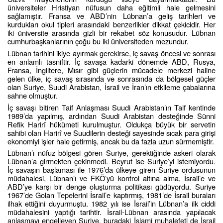
üniversiteler Hristiyan nüfusun daha eğitimli hale gelmesini
sağlamıştır. Fransa ve ABD’nin Lübnan’a geliş tarihleri ve
kurdukları okul tipleri arasındaki benzerlikler dikkat çekicidir. Her
iki üniversite arasında gizli bir rekabet söz konusudur. Lübnan
cumhurbaşkanlarının çoğu bu iki üniversiteden mezundur.
Lübnan tarihini ikiye ayırmak gerekirse, iç savaş öncesi ve sonrası
en anlamlı tasniftir. İç savaşa kadarki dönemde ABD, Rusya,
Fransa, İngiltere, Mısır gibi güçlerin mücadele merkezi haline
gelen ülke, iç savaş sırasında ve sonrasında da bölgesel güçler
olan Suriye, Suudi Arabistan, İsrail ve İran’ın etkileme çabalarına
sahne olmuştur.
İç savaşı bitiren Taif Anlaşması Suudi Arabistan’ın Taif kentinde
1989’da yapılmış, ardından Suudi Arabistan desteğinde Sünni
Refik Harirî hükümeti kurulmuştur. Oldukça büyük bir servetin
sahibi olan Harirî ve Suudilerin desteği sayesinde sıcak para girişi
ekonomiyi işler hale getirmiş, ancak bu da fazla uzun sürmemiştir.
Lübnan’ı nüfuz bölgesi gören Suriye, gerektiğinde askeri olarak
Lübnan’a girmekten çekinmedi. Beyrut ise Suriye’yi istemiyordu.
İç savaşın başlaması ile 1976’da ülkeye giren Suriye ordusunun
müdahalesi, Lübnan’ı ve FKÖ’yü kontrol altına alma, İsrail’e ve
ABD’ye karşı bir denge oluşturma politikası güdüyordu. Suriye
1967’de Golan Tepelerini İsrail’e kaptırmış, 1981’de İsrail buraları
ilhak ettiğini duyurmuştu. 1982 yılı ise İsrail’in Lübnan’a ilk ciddi
müdahalesini yaptığı tarihtir. İsrail-Lübnan arasında yapılacak
anlaşmayı engelleyen Suriye, buradaki İslami muhalefeti de İsrail