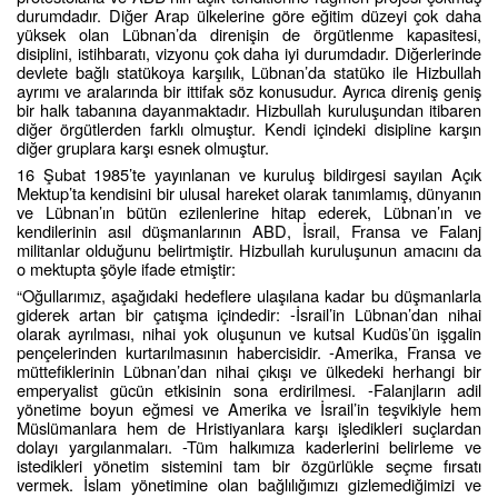
durumdadır. Diğer Arap ülkelerine göre eğitim düzeyi çok daha
yüksek olan Lübnan’da direnişin de örgütlenme kapasitesi,
disiplini, istihbaratı, vizyonu çok daha iyi durumdadır. Diğerlerinde
devlete bağlı statükoya karşılık, Lübnan’da statüko ile Hizbullah
ayrımı ve aralarında bir ittifak söz konusudur. Ayrıca direniş geniş
bir halk tabanına dayanmaktadır. Hizbullah kuruluşundan itibaren
diğer örgütlerden farklı olmuştur. Kendi içindeki disipline karşın
diğer gruplara karşı esnek olmuştur.
16 Şubat 1985’te yayınlanan ve kuruluş bildirgesi sayılan Açık
Mektup’ta kendisini bir ulusal hareket olarak tanımlamış, dünyanın
ve Lübnan’ın bütün ezilenlerine hitap ederek, Lübnan’ın ve
kendilerinin asıl düşmanlarının ABD, İsrail, Fransa ve Falanj
militanlar olduğunu belirtmiştir. Hizbullah kuruluşunun amacını da
o mektupta şöyle ifade etmiştir:
“Oğullarımız, aşağıdaki hedeflere ulaşılana kadar bu düşmanlarla
giderek artan bir çatışma içindedir: -İsrail’in Lübnan’dan nihai
olarak ayrılması, nihai yok oluşunun ve kutsal Kudüs’ün işgalin
pençelerinden kurtarılmasının habercisidir. -Amerika, Fransa ve
müttefiklerinin Lübnan’dan nihai çıkışı ve ülkedeki herhangi bir
emperyalist gücün etkisinin sona erdirilmesi. -Falanjların adil
yönetime boyun eğmesi ve Amerika ve İsrail’in teşvikiyle hem
Müslümanlara hem de Hristiyanlara karşı işledikleri suçlardan
dolayı yargılanmaları. -Tüm halkımıza kaderlerini belirleme ve
istedikleri yönetim sistemini tam bir özgürlükle seçme fırsatı
vermek. İslam yönetimine olan bağlılığımızı gizlemediğimizi ve