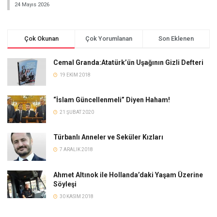
24 Mayıs 2026
Çok Okunan
Çok Yorumlanan
Son Eklenen
Cemal Granda:Atatürk’ün Uşağının Gizli Defteri
19 EKIM 2018
“İslam Güncellenmeli” Diyen Haham!
21 ŞUBAT 2020
Türbanlı Anneler ve Seküler Kızları
7 ARALIK 2018
Ahmet Altınok ile Hollanda’daki Yaşam Üzerine
Söyleşi
30 KASIM 2018