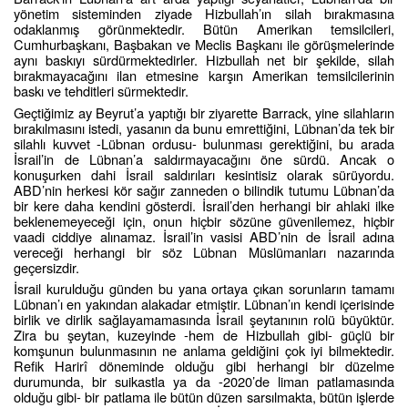
yönetim sisteminden ziyade Hizbullah’ın silah bırakmasına
odaklanmış görünmektedir. Bütün Amerikan temsilcileri,
Cumhurbaşkanı, Başbakan ve Meclis Başkanı ile görüşmelerinde
aynı baskıyı sürdürmektedirler. Hizbullah net bir şekilde, silah
bırakmayacağını ilan etmesine karşın Amerikan temsilcilerinin
baskı ve tehditleri sürmektedir.
Geçtiğimiz ay Beyrut’a yaptığı bir ziyarette Barrack, yine silahların
bırakılmasını istedi, yasanın da bunu emrettiğini, Lübnan’da tek bir
silahlı kuvvet -Lübnan ordusu- bulunması gerektiğini, bu arada
İsrail’in de Lübnan’a saldırmayacağını öne sürdü. Ancak o
konuşurken dahi İsrail saldırıları kesintisiz olarak sürüyordu.
ABD’nin herkesi kör sağır zanneden o bilindik tutumu Lübnan’da
bir kere daha kendini gösterdi. İsrail’den herhangi bir ahlaki ilke
beklenemeyeceği için, onun hiçbir sözüne güvenilemez, hiçbir
vaadi ciddiye alınamaz. İsrail’in vasisi ABD’nin de İsrail adına
vereceği herhangi bir söz Lübnan Müslümanları nazarında
geçersizdir.
İsrail kurulduğu günden bu yana ortaya çıkan sorunların tamamı
Lübnan’ı en yakından alakadar etmiştir. Lübnan’ın kendi içerisinde
birlik ve dirlik sağlayamamasında İsrail şeytanının rolü büyüktür.
Zira bu şeytan, kuzeyinde -hem de Hizbullah gibi- güçlü bir
komşunun bulunmasının ne anlama geldiğini çok iyi bilmektedir.
Refik Harirî döneminde olduğu gibi herhangi bir düzelme
durumunda, bir suikastla ya da -2020’de liman patlamasında
olduğu gibi- bir patlama ile bütün düzen sarsılmakta, bütün işlerde