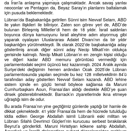
da İran’la anlaşma yapmaya çalışmaktadır. Ancak savaş yanlısı
neoconlar ve Pentagon da, Beyaz Saray’ın planlarını baltalamak
için pusuda beklemektedir.
Lübnan’da Başbakanlığa getirilen Sünni isim Nevvaf Selam, ABD
ile yakın ilişkileri ile biliniyor. Zaten son görev yeri de, ABD’de
bulunan Birleşmiş Milletler’di hem de 18 yıldır. İsrail saldırıları
boyunca dünya kamuoyunu İsrail aleyhine adım atıyormuş gibi
yaparak oyalayan Uluslararası Adalet Divanı’nın da bir yıldır
başkanlığını yürütmekteydi. İlk olarak 2022’de başbakanlığa aday
gösterilmiş ancak diğer sünni aday Necip Mikati’nin oldukça
gerisinde kalmıştı. Necip Mikati Lübnan’ın en zengin kişisi olduğu
ve diğeri kadar ABD memuru görüntüsü vermediği için
parlamentodaki seçimi üçüncü kez kazanmıştı. 2024 Aralık ayında
Suriye’deki değişimin hemen ardından Ocak 2025’de Lübnan
parlamentosunda yapılan seçimde bu kez 128 milletvekilinin 84’ü
tarafından aday gösterilen Nevvaf Selam kazandı. ABD lehine
sistem içinde en güçlü temsil böylece sağlansa da Maruni
Cumhurbaşkanı Aoun, Fransa’dan aldığı destekle ABD’ye şuan
dirsek gösterebilmektedir. Barrack’ın ziyaretlerinde ikna etmeye
uğraştığı isim de odur.
Bu arada Fransa’nın yine geçtiğimiz günlerde yaptığı bir hamle de
dikkat çekmektedir. 41 yıldır Fransa’da hem de hücrede tutulduğu
iddia edilen George Abdallah isimli Lübnanlı eski militan ve
Lübnan Silahlı Devrimci Güçleri’nin kurucusu serbest bırakılarak
Beyrut’a gönderildi. Maruni Hıristiyan kökene sahip Abdallah,
Amerikalı ve İsrailli diplomatlara suikast düzenlemekten mahkum