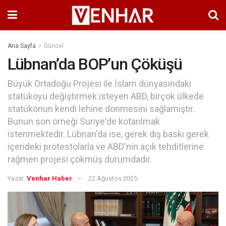
Ana Sayfa
Güncel
Lübnan’da BOP’un Çöküşü
Büyük Ortadoğu Projesi ile İslam dünyasındaki
statükoyu değiştirmek isteyen ABD, birçok ülkede
statükonun kendi lehine dönmesini sağlamıştır.
Bunun son örneği Suriye'de kotarılmak
istenmektedir. Lübnan'da ise, gerek dış baskı gerek
içerideki protestolarla ve ABD'nin açık tehditlerine
rağmen projesi çökmüş durumdadır.
Yazar:
Venhar Haber
22 Ağustos 2025