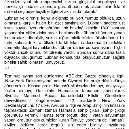
ülkemize yeni bir emperyalist sızma girişimini engelleyen ve
herkes için adalet ve onuru garanti eden tek sistem olan İslami
sistemi seçmeye teşvik ettiğimizi aklımızda tutarak.”
Lübnan ve direnişi konu aldığımız bu yorumumuz oldukça uzun
olmasına karşın halen bir özet sayılmalıdır. Lübnan sadece üst
kısmı suyun üzerinde görünen bir buzdağı gibidir. 1860 sonrası
yaşananlar ciltleri dolduracak hacimdedir. Lübnan’ı Lübnan yapan
ise oradaki direniştir, yoksa diğer minik körfez ülkelerinden bir
farkı kalmazdı ki o ülkeleri farklı kılan sadece sahip oldukları
ümmetin doğal kaynaklarıdır. Lübnan’da ise bu kaynakların hiçbiri
yoktur ancak onurlu bir direniş vardır. Bundan sonra daha fazla
duyacak olduğumuz Lübnan konusunda okuyucumuzun sağlıklı
bir fikir sahibi olmasını umuyoruz.
***
Temmuz ayının son günlerinde ABD’den Gazze cihadıyla ilgili,
‘New York Deklarasyonu’ adında Siyonist bir proje düştü dünya
gündemine. Kısaca proje Hamas’ı silahsızlandırmayı, dolayısıyla
teslim almayı, Gazze’nin Hamas’tan tamamen arındırılarak
Siyonist Mahmud Abbas idaresindeki Filistin Yönetimine
devredilmesini öngörmektedir. 42 maddelik New York
Deklarasyonunu 17 ülke, Avrupa Birliği ve Arap Birliği’nin imzasını
taşımaktadır. Zaman zaman Hamas’a sahip çıkan (sahip çıktığı
görüntüsü veren), Hamas terör örgütü değil, vatan savunması
yapan örgüttür gibi cümleler kuran Türkiye yönetimi de Hamas’ı,
sivilleri öldüren terör örgütü ilan eden bildiriyi imzalamış