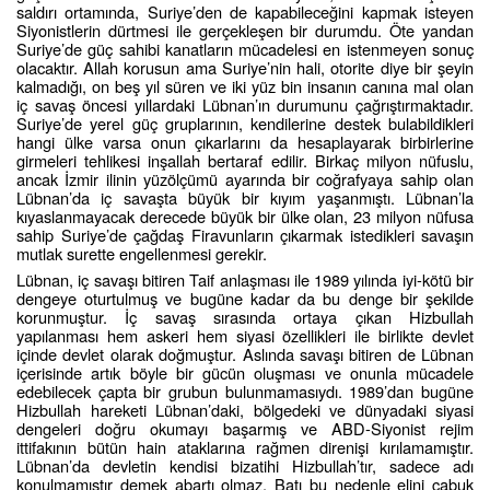
saldırı ortamında, Suriye’den de kapabileceğini kapmak isteyen
Siyonistlerin dürtmesi ile gerçekleşen bir durumdu. Öte yandan
Suriye’de güç sahibi kanatların mücadelesi en istenmeyen sonuç
olacaktır. Allah korusun ama Suriye’nin hali, otorite diye bir şeyin
kalmadığı, on beş yıl süren ve iki yüz bin insanın canına mal olan
iç savaş öncesi yıllardaki Lübnan’ın durumunu çağrıştırmaktadır.
Suriye’de yerel güç gruplarının, kendilerine destek bulabildikleri
hangi ülke varsa onun çıkarlarını da hesaplayarak birbirlerine
girmeleri tehlikesi inşallah bertaraf edilir. Birkaç milyon nüfuslu,
ancak İzmir ilinin yüzölçümü ayarında bir coğrafyaya sahip olan
Lübnan’da iç savaşta büyük bir kıyım yaşanmıştı. Lübnan’la
kıyaslanmayacak derecede büyük bir ülke olan, 23 milyon nüfusa
sahip Suriye’de çağdaş Firavunların çıkarmak istedikleri savaşın
mutlak surette engellenmesi gerekir.
Lübnan, iç savaşı bitiren Taif anlaşması ile 1989 yılında iyi-kötü bir
dengeye oturtulmuş ve bugüne kadar da bu denge bir şekilde
korunmuştur. İç savaş sırasında ortaya çıkan Hizbullah
yapılanması hem askeri hem siyasi özellikleri ile birlikte devlet
içinde devlet olarak doğmuştur. Aslında savaşı bitiren de Lübnan
içerisinde artık böyle bir gücün oluşması ve onunla mücadele
edebilecek çapta bir grubun bulunmamasıydı. 1989’dan bugüne
Hizbullah hareketi Lübnan’daki, bölgedeki ve dünyadaki siyasi
dengeleri doğru okumayı başarmış ve ABD-Siyonist rejim
ittifakının bütün hain ataklarına rağmen direnişi kırılamamıştır.
Lübnan’da devletin kendisi bizatihi Hizbullah’tır, sadece adı
konulmamıştır demek abartı olmaz. Batı bu nedenle elini çabuk