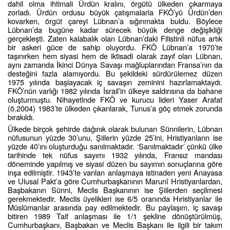
dahil olma ihtimali Ürdün kralını, örgütü ülkeden çıkarmaya
zorladı. Ürdün ordusu büyük çatışmalarla FKÖ’yü Ürdün’den
kovarken, örgüt çareyi Lübnan’a sığınmakta buldu. Böylece
Lübnan’da bugüne kadar sürecek büyük denge değişikliği
gerçekleşti. Zaten kalabalık olan Lübnan’daki Filistinli nüfus artık
bir askeri güce de sahip oluyordu. FKÖ Lübnan’a 1970’te
taşınırken hem siyasi hem de iktisadi olarak zayıf olan Lübnan,
aynı zamanda İkinci Dünya Savaşı mağluplarından Fransa’nın da
desteğini fazla alamıyordu. Bu şekildeki sürdürülemez düzen
1975 yılında başlayacak iç savaşın zeminini hazırlamaktaydı.
FKÖ’nün varlığı 1982 yılında İsrail’in ülkeye saldırısına da bahane
oluşturmuştu. Nihayetinde FKÖ ve kurucu lideri Yaser Arafat
(ö.2004) 1983’te ülkeden çıkarılarak, Tunus’a göç etmek zorunda
bırakıldı.
Ülkede birçok şehirde dağınık olarak bulunan Sünnilerin, Lübnan
nüfusunun yüzde 30’unu, Şiilerin yüzde 25’ini, Hristiyanların ise
yüzde 40’ını oluşturduğu sanılmaktadır. ‘Sanılmaktadır’ çünkü ülke
tarihinde tek nüfus sayımı 1932 yılında, Fransız mandası
döneminde yapılmış ve siyasi düzen bu sayımın sonuçlarına göre
inşa edilmiştir. 1943’te varılan anlaşmaya istinaden yeni Anayasa
ve Ulusal Pakt’a göre Cumhurbaşkanının Marunî Hristiyanlardan,
Başbakanın Sünni, Meclis Başkanının ise Şiilerden seçilmesi
gerekmektedir. Meclis üyelikleri ise 6/5 oranında Hıristiyanlar ile
Müslümanlar arasında pay edilmektedir. Bu paylaşım, iç savaşı
bitiren 1989 Taif anlaşması ile 1/1 şekline dönüştürülmüş,
Cumhurbaşkanı, Başbakan ve Meclis Başkanı ile ilgili bir takım