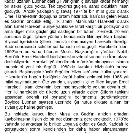
kadar uzanan Lübnan’daki Şii varlığının iç savaşa kadar herhangi
bir askeri gücü yoktu. Tek caydırıcı güçleri, sahip oldukları insan
gücüydü. Ancak yaklaşan iç savaş 1974’te bir milis gücü olarak
Emel Hareketinin doğuşuna ortam hazırladı. İran’dan gelen Musa
es Sadr’ın öncülük ettiği, ilk ismini ‘Mahrumlar Hareketi’ olarak
alan Emel Hareketi Suriye yanlısı ve İsrail karşıtı bir pozisyon aldı
ama diğer milis güçler gibi saldırgan bir tutum izlemedi. 70’lerin
sonunda örgüt içinde yöntem konusunda fikir ayrılıkları başladı.
Siyaset içerisinde Şiilerin temsilini önemseyen hareketin liderliği,
Sadr sonrasında seküler sol kanadın eline geçti. Hareketin lideri,
1992’den bu yana Lübnan Meclis Başkanlığını yürüten Nebih
Berrî’dir. Emel Hareketi içerisindeki devrimci kanadı ise İran bizzat
destekliyordu. Hareketi yönlendirmek mümkün olmayınca İslamcı
muhalefet yeni bir örgütü, 1982’de kurulan Hizbullah’ı ortaya
çıkardı. Başlangıçta küçük örgütler ‘Hizbullah’ adını kullanıyorlardı.
‘Hizbullah’ın bugün bildiğimiz örgüt haline gelmesi için 1985 yılı
milat sayılmaktadır. Öte yandan, siyasetin içine fiilen kayan Emel
Hareketi, İslam devrimini benimsemeyenlerle yoluna devam etti.
Her iki hareketin de ülkede uzun yıllardır ezilen Şiilerin tahkimi
açısından önemli rol oynadığını belirtmemiz gerekmektedir.
Böylece Lübnan siyaseti üzerinde Şii nüfus dikkate alınan bir
siyasi güç haline gelmiştir.
Bu noktada kurucu lider Musa es Sadr’ın aniden ortadan
kaybolmasına ilişkin de bir not düşmemiz gerekmektedir. 1978’de
yanında iki arkadaşı ile birlikte Libya’ya giden es Sadr, Kaddafi ile
görüştükten sonra kendisinden bir daha haber alınamamıştır.