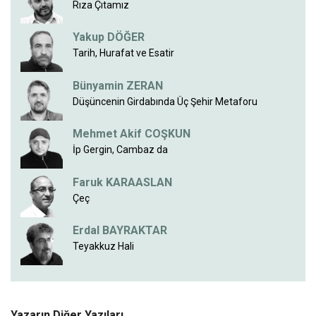
Rıza Çıtamız
Yakup DÖĞER
Tarih, Hurafat ve Esatir
Bünyamin ZERAN
Düşüncenin Girdabında Üç Şehir Metaforu
Mehmet Akif COŞKUN
İp Gergin, Cambaz da
Faruk KARAASLAN
Çeç
Erdal BAYRAKTAR
Teyakkuz Hali
Yazarın Diğer Yazıları