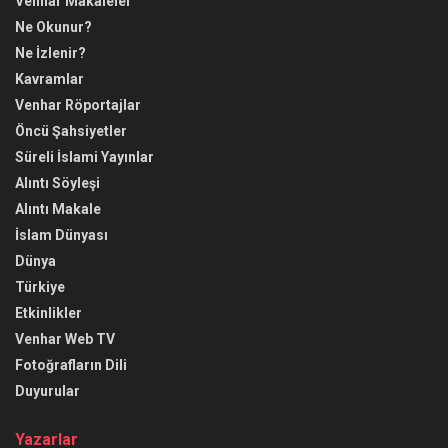
Venhar Makaleler
Ne Okunur?
Ne İzlenir?
Kavramlar
Venhar Röportajlar
Öncü Şahsiyetler
Süreli İslami Yayınlar
Alıntı Söyleşi
Alıntı Makale
İslam Dünyası
Dünya
Türkiye
Etkinlikler
Venhar Web TV
Fotoğrafların Dili
Duyurular
Yazarlar