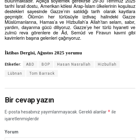
bulunmaktadır. Açıkça söylemek gerekirse 29-30 Temmuz 2025
tarihi İsrail dostu, Amerikan kölesi Arap-İslam ülkelerinin koşulsuz
destekleri sayesinde Gazze’nin satıldığı tarih olarak kayıtlara
geçmiştir. Ölümün her türlüsüyle izdivaç halindeki Gazze
Müslümanlarına, Hamas’a ve Hizbullah’a Allah’tan selam, sabır,
yardım, dayanma gücü diliyoruz. Gazze’ye her türlü hıyaneti ve
zulmü reva görenlere de Âd, Semûd ve Firavun kavmi gibi
kavimlerin başına gelenleri çağırıyoruz.
İktibas Dergisi, Ağustos 2025 yorumu
Etiketler:
ABD
BOP
Hasan Nasrallah
Hizbullah
Lübnan
Tom Barrack
Bir cevap yazın
*
E-posta hesabınız yayımlanmayacak.
Gerekli alanlar
ile
işaretlenmişlerdir
Yorum