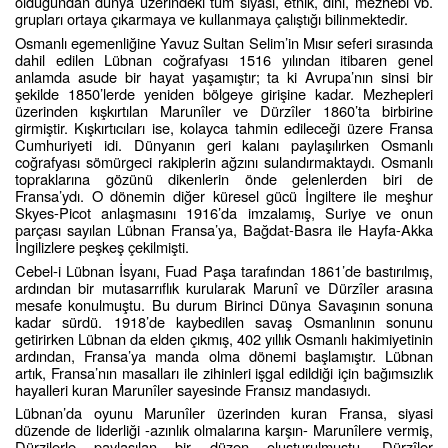
olduğundan dünya üzerindeki tüm siyasi, etnik, dini, mezhebi vb.
grupları ortaya çıkarmaya ve kullanmaya çalıştığı bilinmektedir.
Osmanlı egemenliğine Yavuz Sultan Selim’in Mısır seferi sırasında
dahil edilen Lübnan coğrafyası 1516 yılından itibaren genel
anlamda asude bir hayat yaşamıştır; ta ki Avrupa’nın sinsi bir
şekilde 1850’lerde yeniden bölgeye girişine kadar. Mezhepleri
üzerinden kışkırtılan Marunîler ve Dürzîler 1860’ta birbirine
girmiştir. Kışkırtıcıları ise, kolayca tahmin edileceği üzere Fransa
Cumhuriyeti idi. Dünyanın geri kalanı paylaşılırken Osmanlı
coğrafyası sömürgeci rakiplerin ağzını sulandırmaktaydı. Osmanlı
topraklarına gözünü dikenlerin önde gelenlerden biri de
Fransa’ydı. O dönemin diğer küresel gücü İngiltere ile meşhur
Skyes-Picot anlaşmasını 1916’da imzalamış, Suriye ve onun
parçası sayılan Lübnan Fransa’ya, Bağdat-Basra ile Hayfa-Akka
İngilizlere peşkeş çekilmişti.
Cebel-i Lübnan İsyanı, Fuad Paşa tarafından 1861’de bastırılmış,
ardından bir mutasarrıflık kurularak Marunî ve Dürzîler arasına
mesafe konulmuştu. Bu durum Birinci Dünya Savaşının sonuna
kadar sürdü. 1918’de kaybedilen savaş Osmanlının sonunu
getirirken Lübnan da elden çıkmış, 402 yıllık Osmanlı hakimiyetinin
ardından, Fransa’ya manda olma dönemi başlamıştır. Lübnan
artık, Fransa’nın masalları ile zihinleri işgal edildiği için bağımsızlık
hayalleri kuran Marunîler sayesinde Fransız mandasıydı.
Lübnan’da oyunu Marunîler üzerinden kuran Fransa, siyasi
düzende de liderliği -azınlık olmalarına karşın- Marunîlere vermiş,
Dürzilerle paylaşılan bir düzen oluşturulmuştu. Dürzîler