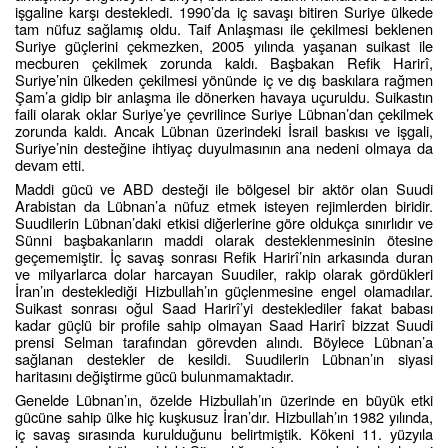
işgaline karşı destekledi. 1990’da iç savaşı bitiren Suriye ülkede
tam nüfuz sağlamış oldu. Taif Anlaşması ile çekilmesi beklenen
Suriye güçlerini çekmezken, 2005 yılında yaşanan suikast ile
mecburen çekilmek zorunda kaldı. Başbakan Refik Harirî,
Suriye’nin ülkeden çekilmesi yönünde iç ve dış baskılara rağmen
Şam’a gidip bir anlaşma ile dönerken havaya uçuruldu. Suikastın
faili olarak oklar Suriye’ye çevrilince Suriye Lübnan’dan çekilmek
zorunda kaldı. Ancak Lübnan üzerindeki İsrail baskısı ve işgali,
Suriye’nin desteğine ihtiyaç duyulmasının ana nedeni olmaya da
devam etti.
Maddi gücü ve ABD desteği ile bölgesel bir aktör olan Suudi
Arabistan da Lübnan’a nüfuz etmek isteyen rejimlerden biridir.
Suudilerin Lübnan’daki etkisi diğerlerine göre oldukça sınırlıdır ve
Sünni başbakanların maddi olarak desteklenmesinin ötesine
geçememiştir. İç savaş sonrası Refik Harirî’nin arkasında duran
ve milyarlarca dolar harcayan Suudiler, rakip olarak gördükleri
İran’ın desteklediği Hizbullah’ın güçlenmesine engel olamadılar.
Suikast sonrası oğul Saad Harirî’yi desteklediler fakat babası
kadar güçlü bir profile sahip olmayan Saad Harirî bizzat Suudi
prensi Selman tarafından görevden alındı. Böylece Lübnan’a
sağlanan destekler de kesildi. Suudilerin Lübnan’ın siyasi
haritasını değiştirme gücü bulunmamaktadır.
Genelde Lübnan’ın, özelde Hizbullah’ın üzerinde en büyük etki
gücüne sahip ülke hiç kuşkusuz İran’dır. Hizbullah’ın 1982 yılında,
iç savaş sırasında kurulduğunu belirtmiştik. Kökeni 11. yüzyıla