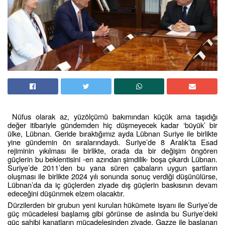
Nüfus olarak az, yüzölçümü bakımından küçük ama taşıdığı
değer itibariyle gündemden hiç düşmeyecek kadar ‘büyük’ bir
ülke, Lübnan. Geride bıraktığımız ayda Lübnan Suriye ile birlikte
yine gündemin ön sıralarındaydı. Suriye’de 8 Aralık’ta Esad
rejiminin yıkılması ile birlikte, orada da bir değişim öngören
güçlerin bu beklentisini -en azından şimdilik- boşa çıkardı Lübnan.
Suriye’de 2011’den bu yana süren çabaların uygun şartların
oluşması ile birlikte 2024 yılı sonunda sonuç verdiği düşünülürse,
Lübnan’da da iç güçlerden ziyade dış güçlerin baskısının devam
edeceğini düşünmek elzem olacaktır.
Dürzilerden bir grubun yeni kurulan hükümete isyanı ile Suriye’de
güç mücadelesi başlamış gibi görünse de aslında bu Suriye’deki
güç sahibi kanatların mücadelesinden ziyade, Gazze ile başlanan