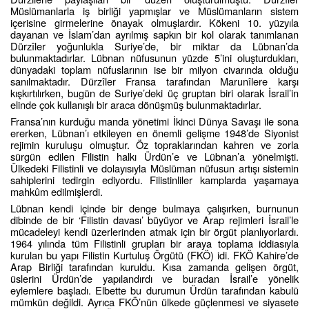
Müslümanlarla iş birliği yapmışlar ve Müslümanların sistem
içerisine girmelerine önayak olmuşlardır. Kökeni 10. yüzyıla
dayanan ve İslam’dan ayrılmış sapkın bir kol olarak tanımlanan
Dürzîler yoğunlukla Suriye’de, bir miktar da Lübnan’da
bulunmaktadırlar. Lübnan nüfusunun yüzde 5’ini oluşturdukları,
dünyadaki toplam nüfuslarının ise bir milyon civarında olduğu
sanılmaktadır. Dürzîler Fransa tarafından Marunîlere karşı
kışkırtılırken, bugün de Suriye’deki üç gruptan biri olarak İsrail’in
elinde çok kullanışlı bir araca dönüşmüş bulunmaktadırlar.
Fransa’nın kurduğu manda yönetimi İkinci Dünya Savaşı ile sona
ererken, Lübnan’ı etkileyen en önemli gelişme 1948’de Siyonist
rejimin kuruluşu olmuştur. Öz topraklarından kahren ve zorla
sürgün edilen Filistin halkı Ürdün’e ve Lübnan’a yönelmişti.
Ülkedeki Filistinli ve dolayısıyla Müslüman nüfusun artışı sistemin
sahiplerini tedirgin ediyordu. Filistinliler kamplarda yaşamaya
mahkûm edilmişlerdi.
Lübnan kendi içinde bir denge bulmaya çalışırken, burnunun
dibinde de bir ‘Filistin davası’ büyüyor ve Arap rejimleri İsrail’le
mücadeleyi kendi üzerlerinden atmak için bir örgüt planlıyorlardı.
1964 yılında tüm Filistinli grupları bir araya toplama iddiasıyla
kurulan bu yapı Filistin Kurtuluş Örgütü (FKÖ) idi. FKÖ Kahire’de
Arap Birliği tarafından kuruldu. Kısa zamanda gelişen örgüt,
üslerini Ürdün’de yapılandırdı ve buradan İsrail’e yönelik
eylemlere başladı. Elbette bu durumun Ürdün tarafından kabulü
mümkün değildi. Ayrıca FKÖ’nün ülkede güçlenmesi ve siyasete