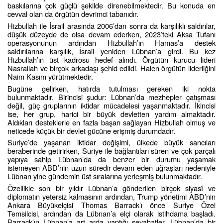
baskılarına çok güçlü şekilde direnebilmektedir. Bu konuda en
cevval olan da örgütün devrimci tabanıdır.
Hizbullah ile İsrail arasında 2006’dan sonra da karşılıklı saldırılar,
düşük düzeyde de olsa devam ederken, 2023’teki Aksa Tufanı
operasyonunun ardından Hizbullah’ın Hamas’a destek
saldırılarına karşılık, İsrail yeniden Lübnan’a girdi. Bu kez
Hizbullah’ın üst kadrosu hedef alındı. Örgütün kurucu lideri
Nasrallah ve birçok arkadaşı şehid edildi. Halen örgütün liderliğini
Naim Kasım yürütmektedir.
Bugüne gelirken, hatırda tutulması gereken iki nokta
bulunmaktadır. Birincisi şudur: Lübnan’da mezhepler çatışması
değil, güç gruplarının iktidar mücadelesi yaşanmaktadır. İkincisi
ise, her grup, harici bir büyük devletten yardım almaktadır.
Aldıkları desteklerle en fazla başarı sağlayan Hizbullah olmuş ve
neticede küçük bir devlet gücüne erişmiş durumdadır.
Suriye’de yaşanan iktidar değişimi, ülkede büyük sancıları
beraberinde getirirken, Suriye ile bağlantıları süren ve çok parçalı
yapıya sahip Lübnan’da da benzer bir durumu yaşamak
istemeyen ABD’nin uzun süredir devam eden uğraşları nedeniyle
Lübnan yine gündemin üst sıralarına yerleşmiş bulunmaktadır.
Özellikle son bir yıldır Lübnan’a gönderilen birçok siyasî ve
diplomatın yetersiz kalmasının ardından, Trump yönetimi ABD’nin
Ankara Büyükelçisi Thomas Barrack’ı önce Suriye Özel
Temsilcisi, ardından da Lübnan’a elçi olarak istihdama başladı.
Barrack’ın Lübnan’a art arda yaptığı seyahatler, Lübnan’da bir