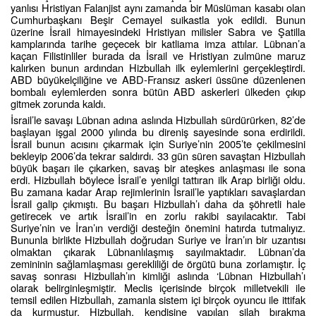
yanlısı Hristiyan Falanjist aynı zamanda bir Müslüman kasabı olan
Cumhurbaşkanı Beşir Cemayel suikastla yok edildi. Bunun
üzerine İsrail himayesindeki Hristiyan milisler Sabra ve Şatilla
kamplarında tarihe geçecek bir katliama imza attılar. Lübnan’a
kaçan Filistinliler burada da İsrail ve Hristiyan zulmüne maruz
kalırken bunun ardından Hizbullah ilk eylemlerini gerçekleştirdi.
ABD büyükelçiliğine ve ABD-Fransız askeri üssüne düzenlenen
bombalı eylemlerden sonra bütün ABD askerleri ülkeden çıkıp
gitmek zorunda kaldı.
İsrail’le savaşı Lübnan adına aslında Hizbullah sürdürürken, 82’de
başlayan işgal 2000 yılında bu direniş sayesinde sona erdirildi.
İsrail bunun acısını çıkarmak için Suriye’nin 2005’te çekilmesini
bekleyip 2006’da tekrar saldırdı. 33 gün süren savaştan Hizbullah
büyük başarı ile çıkarken, savaş bir ateşkes anlaşması ile sona
erdi. Hizbullah böylece İsrail’e yenilgi tattıran ilk Arap birliği oldu.
Bu zamana kadar Arap rejimlerinin İsrail’le yaptıkları savaşlardan
İsrail galip çıkmıştı. Bu başarı Hizbullah’ı daha da şöhretli hale
getirecek ve artık İsrail’in en zorlu rakibi sayılacaktır. Tabi
Suriye’nin ve İran’ın verdiği desteğin önemini hatırda tutmalıyız.
Bununla birlikte Hizbullah doğrudan Suriye ve İran’ın bir uzantısı
olmaktan çıkarak Lübnanlılaşmış sayılmaktadır. Lübnan’da
zemininin sağlamlaşması gerekliliği de örgütü buna zorlamıştır. İç
savaş sonrası Hizbullah’ın kimliği aslında ‘Lübnan Hizbullah’ı
olarak belirginleşmiştir. Meclis içerisinde birçok milletvekili ile
temsil edilen Hizbullah, zamanla sistem içi birçok oyuncu ile ittifak
da kurmuştur. Hizbullah, kendisine yapılan silah bırakma