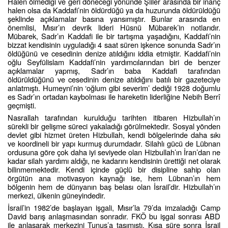
Halen ölmediği ve geri döneceği yönünde Şiiler arasında bir inanç
halen olsa da Kaddafi’nin öldürdüğü ya da huzurunda öldürüldüğü
şeklinde açıklamalar basına yansımıştır. Bunlar arasında en
önemlisi, Mısır’ın devrik lideri Hüsnü Mübarek’in notlarıdır.
Mübarek, Sadr’ın Kaddafi ile bir tartışma yaşadığını, Kaddafi’nin
bizzat kendisinin uyguladığı 4 saat süren işkence sonunda Sadr’ın
öldüğünü ve cesedinin denize atıldığını iddia etmiştir. Kaddafi’nin
oğlu Seyfülislam Kaddafi’nin yardımcılarından biri de benzer
açıklamalar yapmış, Sadr’ın baba Kaddafi tarafından
öldürüldüğünü ve cesedinin denize atıldığını batılı bir gazeteciye
anlatmıştı. Humeyni’nin ‘oğlum gibi severim’ dediği 1928 doğumlu
es Sadr’ın ortadan kaybolması ile hareketin liderliğine Nebih Berrî
geçmişti.
Nasrallah tarafından kurulduğu tarihten itibaren Hizbullah’ın
sürekli bir gelişme süreci yakaladığı görülmektedir. Sosyal yönden
devlet gibi hizmet üreten Hizbullah, kendi bölgelerinde daha sıkı
ve koordineli bir yapı kurmuş durumdadır. Silahlı gücü de Lübnan
ordusuna göre çok daha iyi seviyede olan Hizbullah’ın İran’dan ne
kadar silah yardımı aldığı, ne kadarını kendisinin ürettiği net olarak
bilinmemektedir. Kendi içinde güçlü bir disipline sahip olan
örgütün ana motivasyon kaynağı ise, hem Lübnan’ın hem
bölgenin hem de dünyanın baş belası olan İsrail’dir. Hizbullah’ın
merkezi, ülkenin güneyindedir.
İsrail’in 1982’de başlayan işgali, Mısır’la 79’da imzaladığı Camp
David barış anlaşmasından sonradır. FKÖ bu işgal sonrası ABD
ile anlaşarak merkezini Tunus’a taşımıştı. Kısa süre sonra İsrail