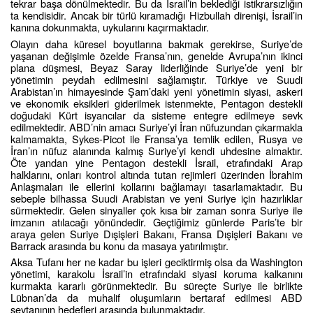
tekrar başa dönülmektedir. Bu da İsrail’in beklediği istikrarsızlığın
ta kendisidir. Ancak bir türlü kıramadığı Hizbullah direnişi, İsrail’in
kanına dokunmakta, uykularını kaçırmaktadır.
Olayın daha küresel boyutlarına bakmak gerekirse, Suriye’de
yaşanan değişimle özelde Fransa’nın, genelde Avrupa’nın ikinci
plana düşmesi, Beyaz Saray liderliğinde Suriye’de yeni bir
yönetimin peydah edilmesini sağlamıştır. Türkiye ve Suudi
Arabistan’ın himayesinde Şam’daki yeni yönetimin siyasi, askeri
ve ekonomik eksikleri giderilmek istenmekte, Pentagon destekli
doğudaki Kürt isyancılar da sisteme entegre edilmeye sevk
edilmektedir. ABD’nin amacı Suriye’yi İran nüfuzundan çıkarmakla
kalmamakta, Sykes-Picot ile Fransa’ya temlik edilen, Rusya ve
İran’ın nüfuz alanında kalmış Suriye’yi kendi uhdesine almaktır.
Öte yandan yine Pentagon destekli İsrail, etrafındaki Arap
halklarını, onları kontrol altında tutan rejimleri üzerinden İbrahim
Anlaşmaları ile ellerini kollarını bağlamayı tasarlamaktadır. Bu
sebeple bilhassa Suudi Arabistan ve yeni Suriye için hazırlıklar
sürmektedir. Gelen sinyaller çok kısa bir zaman sonra Suriye ile
imzanın atılacağı yönündedir. Geçtiğimiz günlerde Paris’te bir
araya gelen Suriye Dışişleri Bakanı, Fransa Dışişleri Bakanı ve
Barrack arasında bu konu da masaya yatırılmıştır.
Aksa Tufanı her ne kadar bu işleri geciktirmiş olsa da Washington
yönetimi, karakolu İsrail’in etrafındaki siyasi koruma kalkanını
kurmakta kararlı görünmektedir. Bu süreçte Suriye ile birlikte
Lübnan’da da muhalif oluşumların bertaraf edilmesi ABD
şeytanının hedefleri arasında bulunmaktadır.