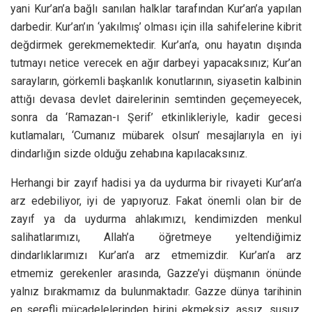
yani Kur’an’a bağlı sanılan halklar tarafından Kur’an’a yapılan
darbedir. Kur’an’ın ‘yakılmış’ olması için illa sahifelerine kibrit
değdirmek gerekmemektedir. Kur’an’a, onu hayatın dışında
tutmayı netice verecek en ağır darbeyi yapacaksınız; Kur’an
sarayların, görkemli başkanlık konutlarının, siyasetin kalbinin
attığı devasa devlet dairelerinin semtinden geçemeyecek,
sonra da ‘Ramazan-ı Şerif’ etkinlikleriyle, kadir gecesi
kutlamaları, ‘Cumanız mübarek olsun’ mesajlarıyla en iyi
dindarlığın sizde olduğu zehabına kapılacaksınız.
Herhangi bir zayıf hadisi ya da uydurma bir rivayeti Kur’an’a
arz edebiliyor, iyi de yapıyoruz. Fakat önemli olan bir de
zayıf ya da uydurma ahlakımızı, kendimizden menkul
salihatlarımızı, Allah’a öğretmeye yeltendiğimiz
dindarlıklarımızı Kur’an’a arz etmemizdir. Kur’an’a arz
etmemiz gerekenler arasında, Gazze’yi düşmanın önünde
yalnız bırakmamız da bulunmaktadır. Gazze dünya tarihinin
en şerefli mücadelelerinden birini ekmeksiz, aşsız, susuz,