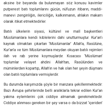
aksine bir beyanda da bulunmayan söz konusu kavimler
putperest batı toplumlarını gücün, nüfuzun itibarın, maddi-
manevi zenginliğin, ilericiliğin, kalkınmanın, ahlakın makarrı
olarak itikat etmektedirler.
Batılı ülkelerin siyasi, kültürel ve malî başkentleri
Müslümanlara kendi kıblelerini dahi unutturmuştur. Kur’an’ı
kaynak olmaktan çıkartan ‘Müslümanlar’ Allah’a, Rasûlüne,
Kur’an’a ve tüm Müslümanlara meydan okuyan batılı rejimleri
ilah ve rab yerine koymuşlardır. Kısacası ‘Müslüman’
toplumlar velayet ahdini Allah’tan, Rasûlünden ve
müminlerden kopartıp, Allah’ın ve hak olan her şeyin düşmanı
olan batılı toplumlara vermişlerdir.
Bu durumda karşımızda şöyle bir manzara şekillenmektedir:
Bazı Avrupa şehirlerinde belli aralıklarla tekrar edilen Kur’an
yakma eylemlerini çok ciddiye almamak gerekmektedir.
Ciddiye alınması gereken bir şey varsa o da bizzat ‘içeriden’