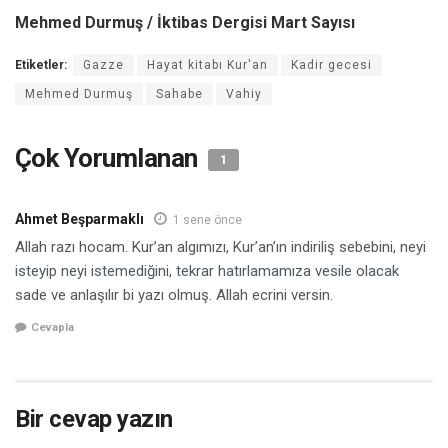
Mehmed Durmuş / İktibas Dergisi Mart Sayısı
Etiketler:
Gazze
Hayat kitabı Kur'an
Kadir gecesi
Mehmed Durmuş
Sahabe
Vahiy
Çok Yorumlanan
1
Ahmet Beşparmaklı
1 sene önce
Allah razı hocam. Kur’an algımızı, Kur’an’ın indiriliş sebebini, neyi
isteyip neyi istemediğini, tekrar hatırlamamıza vesile olacak
sade ve anlaşılır bi yazı olmuş. Allah ecrini versin.
Cevapla
Bir cevap yazın