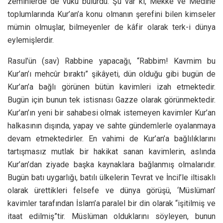
zeminlerde de vuku bulurdu. Şu var ki, Mekke ve Medîne
toplumlarında Kur’an’a konu olmanın şerefini bilen kimseler
mümin olmuşlar, bilmeyenler de kâfir olarak terk-i dünya
eylemişlerdir.
Rasul’ün (sav) Rabbine yapacağı, “Rabbim! Kavmim bu
Kur’an’ı mehcûr bıraktı” şikâyeti, dün olduğu gibi bugün de
Kur’an’a bağlı görünen bütün kavimleri izah etmektedir.
Bugün için bunun tek istisnası Gazze olarak görünmektedir.
Kur’an’ın yeni bir sahabesi olmak istemeyen kavimler Kur’an
halkasının dışında, yapay ve sahte gündemlerle oyalanmaya
devam etmektedirler. En vahimi de Kur’an’a bağlılıklarını
tartışmasız mutlak bir hakikat sanan kavimlerin, aslında
Kur’an’dan ziyade başka kaynaklara bağlanmış olmalarıdır.
Bugün batı uygarlığı, batılı ülkelerin Tevrat ve İncil’le iltisaklı
olarak ürettikleri felsefe ve dünya görüşü, ‘Müslüman’
kavimler tarafından İslam’a paralel bir din olarak “işitilmiş ve
itaat edilmiş”tir. Müslüman olduklarını söyleyen, bunun