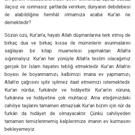
ilaçsız ve ısınmasız şartlarda verirken, dünyanın debdebesi
ile alabildiğine hemhâl olmamıza acaba Kur’an ne
demektedir?
Sözün özü, Kur’an’a, hayatı Allah düşmanlarına terk etmiş de
birkaç dua ve birkaç kıssa ile müminlerin avunmalarını
sağlayan bir kitap muamelesi yapmaktan Allah’a
sığınmalıyız. Kur’an her yönüyle Allah’a teslim olacağımız
gerçek bir İslam hayatını tebliğ etmektedir. Kur’an Allah’ın
boyası ile boyanmamızı, kalbimizi imana ev yapmamızı,
Allah’ın çağrısını işitir işitmez itaat etmemizi istemektedir.
Kur’an nûrdur, furkândır ve hidâyettir. Kur’an’ın nûruna,
furkânına ve hidâyetine çok muhtacız. Ama eteğimizdeki
cahiliye taşlarını tamamen atmazsak Kur’an bizim için nûr da
furkân da hidâyet de olmayacaktır. Çünkü cahiliyeden
tamamen temizlenmemiş kalplerimize imanın ev kurmasını
bekleyemeyiz.