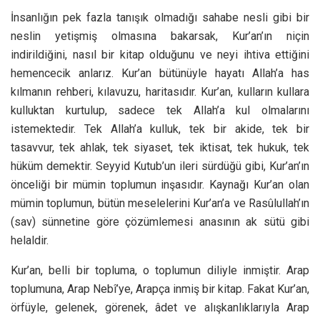
İnsanlığın pek fazla tanışık olmadığı sahabe nesli gibi bir
neslin yetişmiş olmasına bakarsak, Kur’an’ın niçin
indirildiğini, nasıl bir kitap olduğunu ve neyi ihtiva ettiğini
hemencecik anlarız. Kur’an bütünüyle hayatı Allah’a has
kılmanın rehberi, kılavuzu, haritasıdır. Kur’an, kulların kullara
kulluktan kurtulup, sadece tek Allah’a kul olmalarını
istemektedir. Tek Allah’a kulluk, tek bir akide, tek bir
tasavvur, tek ahlak, tek siyaset, tek iktisat, tek hukuk, tek
hüküm demektir. Seyyid Kutub’un ileri sürdüğü gibi, Kur’an’ın
önceliği bir mümin toplumun inşasıdır. Kaynağı Kur’an olan
mümin toplumun, bütün meselelerini Kur’an’a ve Rasûlullah’ın
(sav) sünnetine göre çözümlemesi anasının ak sütü gibi
helaldir.
Kur’an, belli bir topluma, o toplumun diliyle inmiştir. Arap
toplumuna, Arap Nebî’ye, Arapça inmiş bir kitap. Fakat Kur’an,
örfüyle, gelenek, görenek, âdet ve alışkanlıklarıyla Arap