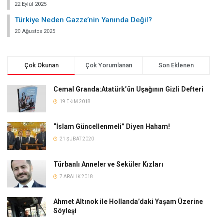
22 Eylül 2025
Türkiye Neden Gazze’nin Yanında Değil?
20 Ağustos 2025
Çok Okunan
Çok Yorumlanan
Son Eklenen
Cemal Granda:Atatürk’ün Uşağının Gizli Defteri
19 EKIM 2018
“İslam Güncellenmeli” Diyen Haham!
21 ŞUBAT 2020
Türbanlı Anneler ve Seküler Kızları
7 ARALIK 2018
Ahmet Altınok ile Hollanda’daki Yaşam Üzerine
Söyleşi