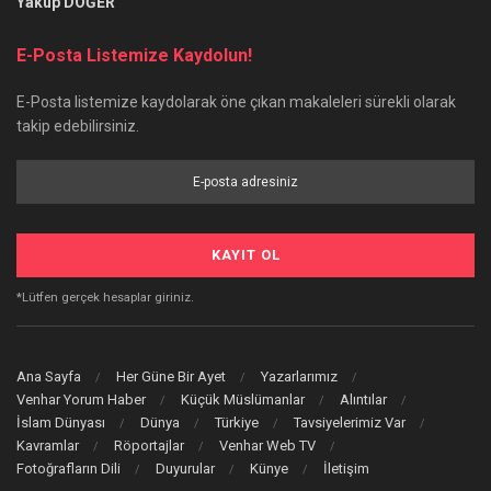
Yakup DÖĞER
E-Posta Listemize Kaydolun!
E-Posta listemize kaydolarak öne çıkan makaleleri sürekli olarak
takip edebilirsiniz.
*Lütfen gerçek hesaplar giriniz.
Ana Sayfa
Her Güne Bir Ayet
Yazarlarımız
Venhar Yorum Haber
Küçük Müslümanlar
Alıntılar
İslam Dünyası
Dünya
Türkiye
Tavsiyelerimiz Var
Kavramlar
Röportajlar
Venhar Web TV
Fotoğrafların Dili
Duyurular
Künye
İletişim