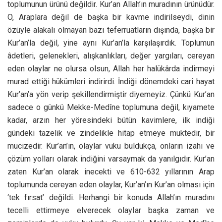
toplumunun ürünü değildir. Kur’an Allah’ın muradının ürünüdür.
O, Araplara değil de başka bir kavme indirilseydi, dinin
özüyle alakalı olmayan bazı teferruatların dışında, başka bir
Kur’an’la değil, yine aynı Kur’an’la karşılaşırdık. Toplumun
âdetleri, gelenekleri, alışkanlıkları, değer yargıları, cereyan
eden olaylar ne olursa olsun, Allah her halükârda indirmeyi
murad ettiği hükümleri indirirdi. İndiği dönemdeki carî hayat
Kur’an’a yön verip şekillendirmiştir diyemeyiz. Çünkü Kur’an
sadece o günkü Mekke-Medîne toplumuna değil, kıyamete
kadar, arzın her yöresindeki bütün kavimlere, ilk indiği
gündeki tazelik ve zindelikle hitap etmeye muktedir, bir
mucizedir. Kur’an’ın, olaylar vuku buldukça, onların izahı ve
çözüm yolları olarak indiğini varsaymak da yanılgıdır. Kur’an
zaten Kur’an olarak inecekti ve 610-632 yıllarının Arap
toplumunda cereyan eden olaylar, Kur’an’ın Kur’an olması için
‘tek fırsat’ değildi. Herhangi bir konuda Allah’ın muradını
tecelli ettirmeye elverecek olaylar başka zaman ve