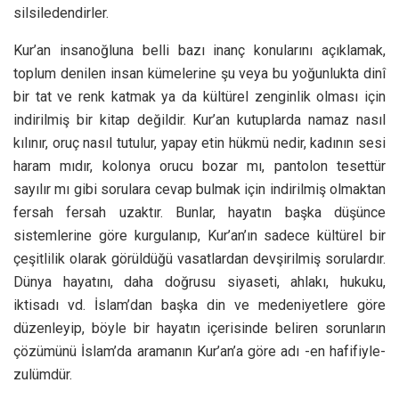
silsiledendirler.
Kur’an insanoğluna belli bazı inanç konularını açıklamak,
toplum denilen insan kümelerine şu veya bu yoğunlukta dinî
bir tat ve renk katmak ya da kültürel zenginlik olması için
indirilmiş bir kitap değildir. Kur’an kutuplarda namaz nasıl
kılınır, oruç nasıl tutulur, yapay etin hükmü nedir, kadının sesi
haram mıdır, kolonya orucu bozar mı, pantolon tesettür
sayılır mı gibi sorulara cevap bulmak için indirilmiş olmaktan
fersah fersah uzaktır. Bunlar, hayatın başka düşünce
sistemlerine göre kurgulanıp, Kur’an’ın sadece kültürel bir
çeşitlilik olarak görüldüğü vasatlardan devşirilmiş sorulardır.
Dünya hayatını, daha doğrusu siyaseti, ahlakı, hukuku,
iktisadı vd. İslam’dan başka din ve medeniyetlere göre
düzenleyip, böyle bir hayatın içerisinde beliren sorunların
çözümünü İslam’da aramanın Kur’an’a göre adı -en hafifiyle-
zulümdür.