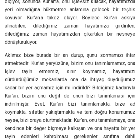
biçiyor, sonunda Kur’an’a, onu işlevsiz kılacak, hayatımızda
yeri olmadığına hükmetme anlamına gelecek bir teşhis
koyuyor. Kur’an’a takoz oluyor. Böylece Kur’an askıya
alınabilen, dilediğimiz zaman hayatımıza girdirilen,
dilediğimiz zaman hayatımızdan çıkartılan bir nesneye
dönüştürülüyor.
Aklımız bize burada bir an durup, şunu sormamızı ihtar
etmektedir: Kur’an yeryüzüne, bizim onu tanımlamamız, ona
işlev tayin etmemiz, sınır koymamız, hayatımızı
sürdürdüğümüz mekanlarda ona da ihtiyaç duyduğumuz
kadar bir yer açmamız için mi indirildi? Bildiğimiz kadarıyla
Kur’an, bizim onu değil de onun bizi tanımlaması için
indirilmiştir. Evet, Kur’an bizi tanımlamakta, bize ad
koymakta, sıfatlar yakıştırmakta ve tam doğru konumumuz
neyse, bizi oraya oturtmaktadır. Kur’an, onu tanımlamaya, ona
kendince bir değer biçmeye kalkışan ve ona hayatta bir yer
tayin edenleri kahrolması gerekenler sınıfına dahil