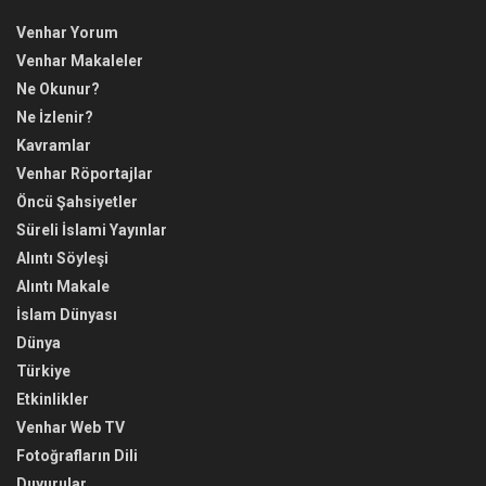
Venhar Yorum
Venhar Makaleler
Ne Okunur?
Ne İzlenir?
Kavramlar
Venhar Röportajlar
Öncü Şahsiyetler
Süreli İslami Yayınlar
Alıntı Söyleşi
Alıntı Makale
İslam Dünyası
Dünya
Türkiye
Etkinlikler
Venhar Web TV
Fotoğrafların Dili
Duyurular