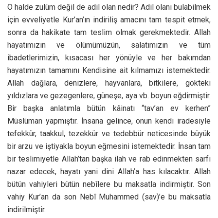
O halde zulüm değil de adil olan nedir? Adil olanı bulabilmek
için evveliyetle Kur’an’ın indiriliş amacını tam tespit etmek,
sonra da hakikate tam teslim olmak gerekmektedir. Allah
hayatımızın ve ölümümüzün, salatımızın ve tüm
ibadetlerimizin, kısacası her yönüyle ve her bakımdan
hayatımızın tamamını Kendisine ait kılmamızı istemektedir.
Allah dağlara, denizlere, hayvanlara, bitkilere, gökteki
yıldızlara ve gezegenlere, güneşe, aya vb. boyun eğdirmiştir.
Bir başka anlatımla bütün kâinatı “tav’an ev kerhen”
Müslüman yapmıştır. İnsana gelince, onun kendi iradesiyle
tefekkür, taakkul, tezekkür ve tedebbür neticesinde büyük
bir arzu ve iştiyakla boyun eğmesini istemektedir. İnsan tam
bir teslimiyetle Allah’tan başka ilah ve rab edinmekten sarfı
nazar edecek, hayatı yani dini Allah’a has kılacaktır. Allah
bütün vahiyleri bütün nebîlere bu maksatla indirmiştir. Son
vahiy Kur’an da son Nebî Muhammed (sav)’e bu maksatla
indirilmiştir.