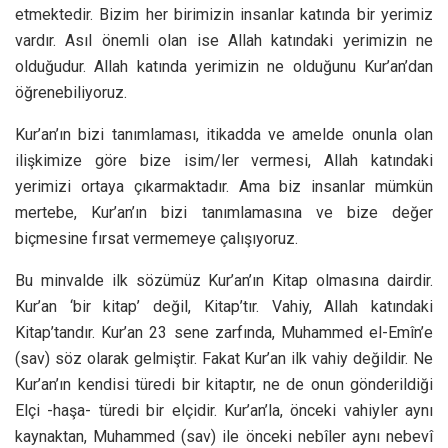
etmektedir. Bizim her birimizin insanlar katında bir yerimiz
vardır. Asıl önemli olan ise Allah katındaki yerimizin ne
olduğudur. Allah katında yerimizin ne olduğunu Kur’an’dan
öğrenebiliyoruz.
Kur’an’ın bizi tanımlaması, itikadda ve amelde onunla olan
ilişkimize göre bize isim/ler vermesi, Allah katındaki
yerimizi ortaya çıkarmaktadır. Ama biz insanlar mümkün
mertebe, Kur’an’ın bizi tanımlamasına ve bize değer
biçmesine fırsat vermemeye çalışıyoruz.
Bu minvalde ilk sözümüz Kur’an’ın Kitap olmasına dairdir.
Kur’an ‘bir kitap’ değil, Kitap’tır. Vahiy, Allah katındaki
Kitap’tandır. Kur’an 23 sene zarfında, Muhammed el-Emîn’e
(sav) söz olarak gelmiştir. Fakat Kur’an ilk vahiy değildir. Ne
Kur’an’ın kendisi türedi bir kitaptır, ne de onun gönderildiği
Elçi -haşa- türedi bir elçidir. Kur’an’la, önceki vahiyler aynı
kaynaktan, Muhammed (sav) ile önceki nebîler aynı nebevî