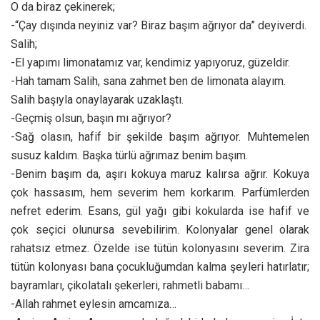
O da biraz çekinerek;
-“Çay dışında neyiniz var? Biraz başım ağrıyor da” deyiverdi.
Salih;
-El yapımı limonatamız var, kendimiz yapıyoruz, güzeldir.
-Hah tamam Salih, sana zahmet ben de limonata alayım.
Salih başıyla onaylayarak uzaklaştı.
-Geçmiş olsun, başın mı ağrıyor?
-Sağ olasın, hafif bir şekilde başım ağrıyor. Muhtemelen
susuz kaldım. Başka türlü ağrımaz benim başım.
-Benim başım da, aşırı kokuya maruz kalırsa ağrır. Kokuya
çok hassasım, hem severim hem korkarım. Parfümlerden
nefret ederim. Esans, gül yağı gibi kokularda ise hafif ve
çok seçici olunursa sevebilirim. Kolonyalar genel olarak
rahatsız etmez. Özelde ise tütün kolonyasını severim. Zira
tütün kolonyası bana çocukluğumdan kalma şeyleri hatırlatır;
bayramları, çikolatalı şekerleri, rahmetli babamı…
-Allah rahmet eylesin amcamıza…