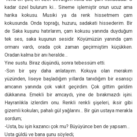
kadar özel bulurum ki… Sineme işlemiştir onun ucuz ama
harika kokusu. Musiki ya da renk hissetmem çam
kokusunda. Onda toprağı, huzuru, sadakati hissederim. Bir
de Saka kuşunu hatırlarım, çam kokusu yanında duyduğum
tek ses, saka kuşunun sesidir. Köyümüzün yanında çam
ormanı vardı, orada çok zaman geçirmiştim küçükken.
Oradan kalma bir anı heralde…
Yine sustu. Biraz düşündü, sonra tebessüm etti.
-Son bir şey daha anlatayım. Kokuya olan merakım
yüzünden, liseye başladığım yıllarda tanıdığım bir esansçı
amcanın yanında çok vakit geçirdim. Çok gittim geldim
dükkanına. Emekli bir amcaydı, yine de bırakmazdı işini.
Hayranlıkla izlerdim onu. Renkli renkli şişeleri, iksir gibi
gizemli kokuları, pahalı gül yağlarını… Bir gün ustaya merakla
sordum;
-Usta, bu işin kazancı çok mu? Büyüyünce ben de yapsam…
Usta güldü ve bana şunu söyledi;