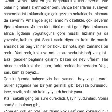
-Amin… Amin… Ama en çok doğadaki kokuları severim. İşte
onlar hiç rahatsız etmezler beni. Bahçe kenarlarını süsleyen
hanımellerini koklamak için çok gezdim sokaklarda. Ihlamuru
da severim. Ama iğde ağacı arardım özellikle, çok severim
iğde kokusunu. Aklıma türlü türlü musiki gelir iğde kokusunu
alınca. İğdenin yoğunluğuna göre musiki hızlanır ya da
yavaşlar; kalbim gibi. Sanki, sanki diyorum, koku ile musiki
arasında bir bağ var, her bir koku bir nota, aynı zamanda bir
renk… Yani renk, koku ve notalar arasında bir bağ var gibi…
Bazı geceler bağlama çalarım; bazen de ney üflerim. Her
birinde farklı kokular alırım, farklı renkler hissederim. Yeşil,
sarı, kırmızı, beyaz…
Çocukluğumda bahçemizin her yanında beyaz gül vardı.
Güller açtığında her bir yan gelinlik gibi beyaza bürünürdü.
İnce, nazik, hafif bir koku yayılırdı her bir yana.
Kızıl sakallı genç bir süre durakladı. Çayını yudumladı. Sonra
aradığını bulmuş gibi;
-Ama en çok, en özel sevdiğim koku saf çam kokusudur. O