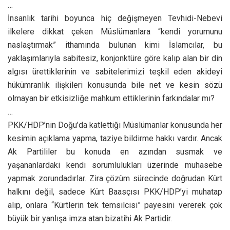
…
İnsanlık tarihi boyunca hiç değişmeyen Tevhidi-Nebevi
ilkelere dikkat çeken Müslümanlara “kendi yorumunu
naslaştırmak” ithamında bulunan kimi İslamcılar, bu
yaklaşımlarıyla sabitesiz, konjonktüre göre kalıp alan bir din
algısı ürettiklerinin ve sabitelerimizi teşkil eden akideyi
hükümranlık ilişkileri konusunda bile net ve kesin sözü
olmayan bir etkisizliğe mahkum ettiklerinin farkındalar mı?
…
PKK/HDP’nin Doğu’da katlettiği Müslümanlar konusunda her
kesimin açıklama yapma, taziye bildirme hakkı vardır. Ancak
Ak Partililer bu konuda en azından susmak ve
yaşananlardaki kendi sorumlulukları üzerinde muhasebe
yapmak zorundadırlar. Zira çözüm sürecinde doğrudan Kürt
halkını değil, sadece Kürt Baasçısı PKK/HDP’yi muhatap
alıp, onlara “Kürtlerin tek temsilcisi” payesini vererek çok
büyük bir yanlışa imza atan bizatihi Ak Partidir.