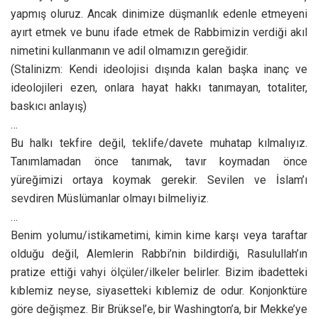
yapmış oluruz. Ancak dinimize düşmanlık edenle etmeyeni
ayırt etmek ve bunu ifade etmek de Rabbimizin verdiği akıl
nimetini kullanmanın ve adil olmamızın gereğidir.
(Stalinizm: Kendi ideolojisi dışında kalan başka inanç ve
ideolojileri ezen, onlara hayat hakkı tanımayan, totaliter,
baskıcı anlayış)
…
Bu halkı tekfire değil, teklife/davete muhatap kılmalıyız.
Tanımlamadan önce tanımak, tavır koymadan önce
yüreğimizi ortaya koymak gerekir. Sevilen ve İslam’ı
sevdiren Müslümanlar olmayı bilmeliyiz.
…
Benim yolumu/istikametimi, kimin kime karşı veya taraftar
olduğu değil, Alemlerin Rabbi’nin bildirdiği, Rasulullah’ın
pratize ettiği vahyi ölçüler/ilkeler belirler. Bizim ibadetteki
kıblemiz neyse, siyasetteki kıblemiz de odur. Konjonktüre
göre değişmez. Bir Brüksel’e, bir Washington’a, bir Mekke’ye