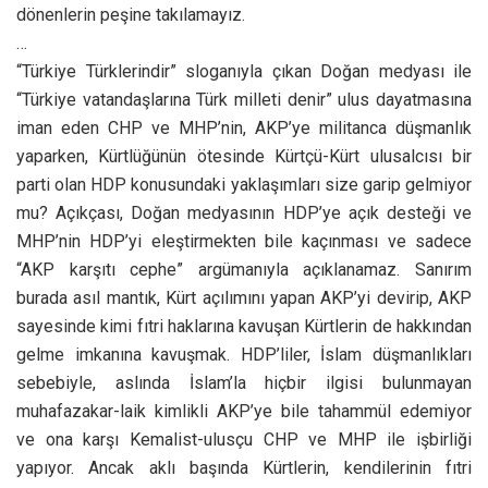
dönenlerin peşine takılamayız.
…
“Türkiye Türklerindir” sloganıyla çıkan Doğan medyası ile
“Türkiye vatandaşlarına Türk milleti denir” ulus dayatmasına
iman eden CHP ve MHP’nin, AKP’ye militanca düşmanlık
yaparken, Kürtlüğünün ötesinde Kürtçü-Kürt ulusalcısı bir
parti olan HDP konusundaki yaklaşımları size garip gelmiyor
mu? Açıkçası, Doğan medyasının HDP’ye açık desteği ve
MHP’nin HDP’yi eleştirmekten bile kaçınması ve sadece
“AKP karşıtı cephe” argümanıyla açıklanamaz. Sanırım
burada asıl mantık, Kürt açılımını yapan AKP’yi devirip, AKP
sayesinde kimi fıtri haklarına kavuşan Kürtlerin de hakkından
gelme imkanına kavuşmak. HDP’liler, İslam düşmanlıkları
sebebiyle, aslında İslam’la hiçbir ilgisi bulunmayan
muhafazakar-laik kimlikli AKP’ye bile tahammül edemiyor
ve ona karşı Kemalist-ulusçu CHP ve MHP ile işbirliği
yapıyor. Ancak aklı başında Kürtlerin, kendilerinin fıtri