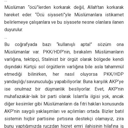
Müslüman “öcü”lerden korkarak değil, Allah’tan korkarak
hareket eder. “Öcü siyaseti”yle Müslümanlara istikamet
belirlemeye çalışanlara ve bu siyasete nesne olanlara ilanen
duyurulur.
…
Bu coğrafyada bazı “kullanışlı aptal” sözüm ona
Müslümanlar var. PKK/HDP’nin, bırakalım Müslümanların
varlığına, tektipçi, Stalinist bir örgüt olarak bölgede kendi
dışındaki Kürtçü sol örgütlerin varlığına bile asla tahammül
etmediği bilinirken, her nasıl oluyorsa PKK/HDP
yandaşlığı/savunuculuğu yapabiliyorlar. Buna karşılık AKP’ye
ise onulmaz bir düşmanlık besliyorlar. Evet, AKP’nin
muhafazakâr-laik bir parti olarak İslam’la ilgisi yok, ancak
diğer kesimler gibi Müslümanların da fıtri hakları konusunda
AKP’nin saygılı yaklaşımları ve açılımları ortada. Bizler batıl
sistemin hiçbir partisine pırtısına destekçi olamayız, zira
bunu yaptığımızda ruczdan hicret emri ilahisinin hilafına iş