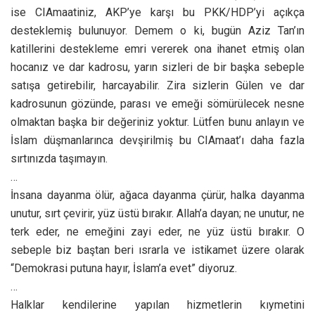
ise CIAmaatiniz, AKP’ye karşı bu PKK/HDP’yi açıkça
desteklemiş bulunuyor. Demem o ki, bugün Aziz Tan’ın
katillerini destekleme emri vererek ona ihanet etmiş olan
hocanız ve dar kadrosu, yarın sizleri de bir başka sebeple
satışa getirebilir, harcayabilir. Zira sizlerin Gülen ve dar
kadrosunun gözünde, parası ve emeği sömürülecek nesne
olmaktan başka bir değeriniz yoktur. Lütfen bunu anlayın ve
İslam düşmanlarınca devşirilmiş bu CIAmaat’ı daha fazla
sırtınızda taşımayın.
…
İnsana dayanma ölür, ağaca dayanma çürür, halka dayanma
unutur, sırt çevirir, yüz üstü bırakır. Allah’a dayan; ne unutur, ne
terk eder, ne emeğini zayi eder, ne yüz üstü bırakır. O
sebeple biz baştan beri ısrarla ve istikamet üzere olarak
“Demokrasi putuna hayır, İslam’a evet” diyoruz.
…
Halklar kendilerine yapılan hizmetlerin kıymetini