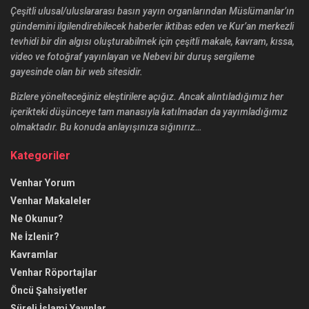
Çeşitli ulusal/uluslararası basın yayın organlarından Müslümanlar’ın
gündemini ilgilendirebilecek haberler iktibas eden ve Kur’an merkezli
tevhidi bir din algısı oluşturabilmek için çeşitli makale, kavram, kıssa,
video ve fotoğraf yayınlayan ve Nebevi bir duruş sergileme
gayesinde olan bir web sitesidir.
Bizlere yönelteceğiniz eleştirilere açığız. Ancak alıntıladığımız her
içerikteki düşünceye tam manasıyla katılmadan da yayımladığımız
olmaktadır. Bu konuda anlayışınıza sığınırız…
Kategoriler
Venhar Yorum
Venhar Makaleler
Ne Okunur?
Ne İzlenir?
Kavramlar
Venhar Röportajlar
Öncü Şahsiyetler
Süreli İslami Yayınlar