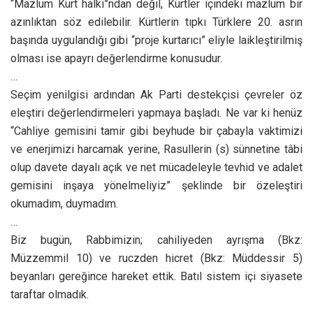
“Mazlum Kürt halkı”ndan değil, Kürtler içindeki mazlum bir
azınlıktan söz edilebilir. Kürtlerin tıpkı Türklere 20. asrın
başında uygulandığı gibi “proje kurtarıcı” eliyle laikleştirilmiş
olması ise apayrı değerlendirme konusudur.
…
Seçim yenilgisi ardından Ak Parti destekçisi çevreler öz
eleştiri değerlendirmeleri yapmaya başladı. Ne var ki henüz
“Cahliye gemisini tamir gibi beyhude bir çabayla vaktimizi
ve enerjimizi harcamak yerine, Rasullerin (s) sünnetine tâbi
olup davete dayalı açık ve net mücadeleyle tevhid ve adalet
gemisini inşaya yönelmeliyiz” şeklinde bir özeleştiri
okumadım, duymadım.
…
Biz bugün, Rabbimizin; cahiliyeden ayrışma (Bkz:
Müzzemmil 10) ve ruczden hicret (Bkz: Müddessir 5)
beyanları gereğince hareket ettik. Batıl sistem içi siyasete
taraftar olmadık.
…