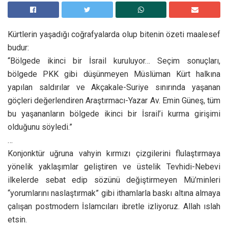
Kürtlerin yaşadığı coğrafyalarda olup bitenin özeti maalesef
budur:
“Bölgede ikinci bir İsrail kuruluyor… Seçim sonuçları,
bölgede PKK gibi düşünmeyen Müslüman Kürt halkına
yapılan saldırılar ve Akçakale-Suriye sınırında yaşanan
göçleri değerlendiren Araştırmacı-Yazar Av. Emin Güneş, tüm
bu yaşananların bölgede ikinci bir İsrail’i kurma girişimi
olduğunu söyledi.”
…
Konjonktür uğruna vahyin kırmızı çizgilerini flulaştırmaya
yönelik yaklaşımlar geliştiren ve üstelik Tevhidi-Nebevi
ilkelerde sebat edip sözünü değiştirmeyen Mü’minleri
“yorumlarını naslaştırmak” gibi ithamlarla baskı altına almaya
çalışan postmodern İslamcıları ibretle izliyoruz. Allah ıslah
etsin.