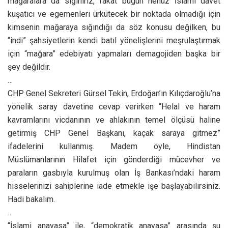
mağaralara da sığınırız, fakat bugün henüz İslami davet
kuşatıcı ve egemenleri ürkütecek bir noktada olmadığı için
kimsenin mağaraya sığındığı da söz konusu değilken, bu
“indi” şahsiyetlerin kendi batıl yönelişlerini meşrulaştırmak
için “mağara” edebiyatı yapmaları demagojiden başka bir
şey değildir.
…
CHP Genel Sekreteri Gürsel Tekin, Erdoğan’ın Kılıçdaroğlu’na
yönelik saray davetine cevap verirken “Helal ve haram
kavramlarını vicdanının ve ahlakının temel ölçüsü haline
getirmiş CHP Genel Başkanı, kaçak saraya gitmez”
ifadelerini kullanmış. Madem öyle, Hindistan
Müslümanlarının Hilafet için gönderdiği mücevher ve
paraların gasbıyla kurulmuş olan İş Bankası’ndaki haram
hisselerinizi sahiplerine iade etmekle işe başlayabilirsiniz.
Hadi bakalım.
…
“İslami anayasa” ile, “demokratik anayasa” arasında şu