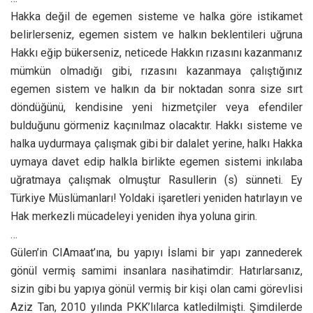
Hakka değil de egemen sisteme ve halka göre istikamet
belirlerseniz, egemen sistem ve halkın beklentileri uğruna
Hakkı eğip bükerseniz, neticede Hakkın rızasını kazanmanız
mümkün olmadığı gibi, rızasını kazanmaya çalıştığınız
egemen sistem ve halkın da bir noktadan sonra size sırt
döndüğünü, kendisine yeni hizmetçiler veya efendiler
bulduğunu görmeniz kaçınılmaz olacaktır. Hakkı sisteme ve
halka uydurmaya çalışmak gibi bir dalalet yerine, halkı Hakka
uymaya davet edip halkla birlikte egemen sistemi inkılaba
uğratmaya çalışmak olmuştur Rasullerin (s) sünneti. Ey
Türkiye Müslümanları! Yoldaki işaretleri yeniden hatırlayın ve
Hak merkezli mücadeleyi yeniden ihya yoluna girin.
…
Gülen’in CIAmaat’ına, bu yapıyı İslami bir yapı zannederek
gönül vermiş samimi insanlara nasihatimdir: Hatırlarsanız,
sizin gibi bu yapıya gönül vermiş bir kişi olan cami görevlisi
Aziz Tan, 2010 yılında PKK’lılarca katledilmişti. Şimdilerde