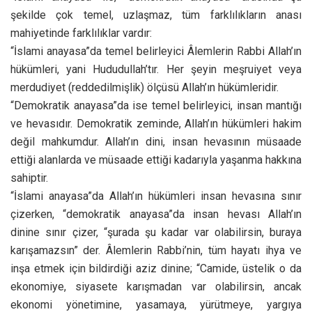
şekilde çok temel, uzlaşmaz, tüm farklılıkların anası
mahiyetinde farklılıklar vardır:
“İslami anayasa”da temel belirleyici Âlemlerin Rabbi Allah’ın
hükümleri, yani Hududullah’tır. Her şeyin meşruiyet veya
merdudiyet (reddedilmişlik) ölçüsü Allah’ın hükümleridir.
“Demokratik anayasa”da ise temel belirleyici, insan mantığı
ve hevasıdır. Demokratik zeminde, Allah’ın hükümleri hakim
değil mahkumdur. Allah’ın dini, insan hevasının müsaade
ettiği alanlarda ve müsaade ettiği kadarıyla yaşanma hakkına
sahiptir.
“İslami anayasa”da Allah’ın hükümleri insan hevasına sınır
çizerken, “demokratik anayasa”da insan hevası Allah’ın
dinine sınır çizer, “şurada şu kadar var olabilirsin, buraya
karışamazsın” der. Âlemlerin Rabbi’nin, tüm hayatı ihya ve
inşa etmek için bildirdiği aziz dinine; “Camide, üstelik o da
ekonomiye, siyasete karışmadan var olabilirsin, ancak
ekonomi yönetimine, yasamaya, yürütmeye, yargıya