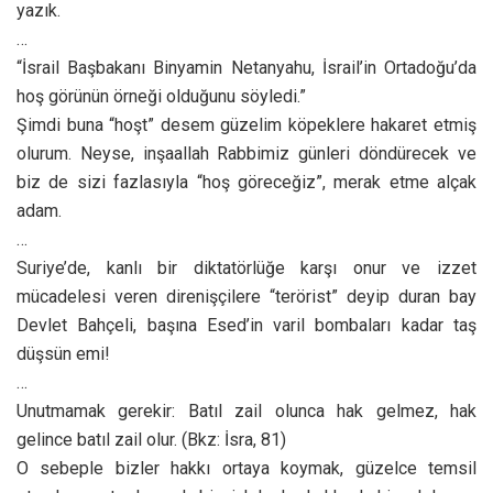
yazık.
…
“İsrail Başbakanı Binyamin Netanyahu, İsrail’in Ortadoğu’da
hoş görünün örneği olduğunu söyledi.”
Şimdi buna “hoşt” desem güzelim köpeklere hakaret etmiş
olurum. Neyse, inşaallah Rabbimiz günleri döndürecek ve
biz de sizi fazlasıyla “hoş göreceğiz”, merak etme alçak
adam.
…
Suriye’de, kanlı bir diktatörlüğe karşı onur ve izzet
mücadelesi veren direnişçilere “terörist” deyip duran bay
Devlet Bahçeli, başına Esed’in varil bombaları kadar taş
düşsün emi!
…
Unutmamak gerekir: Batıl zail olunca hak gelmez, hak
gelince batıl zail olur. (Bkz: İsra, 81)
O sebeple bizler hakkı ortaya koymak, güzelce temsil