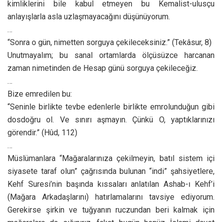
kimliklerini bile kabul etmeyen bu Kemalist-ulusçu
anlayışlarla asla uzlaşmayacağını düşünüyorum.
…
“Sonra o gün, nimetten sorguya çekileceksiniz.” (Tekâsur, 8)
Unutmayalım; bu sanal ortamlarda ölçüsüzce harcanan
zaman nimetinden de Hesap günü sorguya çekileceğiz.
…
Bize emredilen bu:
“Seninle birlikte tevbe edenlerle birlikte emrolunduğun gibi
dosdoğru ol. Ve sınırı aşmayın. Çünkü O, yaptıklarınızı
görendir.” (Hûd, 112)
…
Müslümanlara “Mağaralarınıza çekilmeyin, batıl sistem içi
siyasete taraf olun” çağrısında bulunan “indi” şahsiyetlere,
Kehf Suresi’nin başında kıssaları anlatılan Ashab-ı Kehf’i
(Mağara Arkadaşlarını) hatırlamalarını tavsiye ediyorum.
Gerekirse şirkin ve tuğyanın ruczundan beri kalmak için