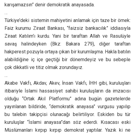
karışamazsın” denir demokratik anayasada.
…
Türkiye’deki sistemin mahiyetini anlamak için taze bir örnek:
Faiz kurumu Ziraat Bankası, “faizsiz bankacılık” iddiasıyla
Ziraat Katılım’ı kurdu. Yani bir taraftan Allah ve Rasulüyle
savaş halindeyken (Bkz: Bakara 279), diğer taraftan
hakperest pozuyla ortaya çıkan bir kurumlaşma. Hakla batılın
alabildiğine iç içe geçtiği bir dönemdeyiz ve bu sebeple
çok dikkatli ve titiz olmak zorundayız.
…
Akabe Vakfı, Akdav, Akev, İnsan Vakfı, İHH gibi, kuruluşları
itibariyle İslami hassasiyet sahibi kuruluşların da imzacısı
olduğu “Ortak Akıl Platformu” adına bugün gazetelerde
yayınlanan bildiride, “demokratik anayasa” vurgusu yapılıp
bu talebin takipçisi olunacağı belirtiliyor. Eskiden bu tür
kuruluşlar “İslami anayasa”dan söz ederdi. Kısacası eski
Müslümanları kırpıp kırpıp demokrat yaptılar. Yazık ki ne