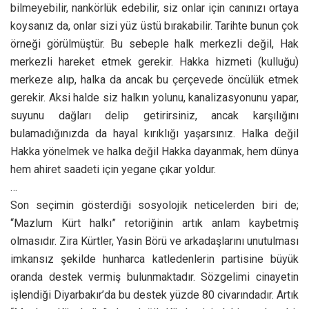
bilmeyebilir, nankörlük edebilir, siz onlar için canınızı ortaya
koysanız da, onlar sizi yüz üstü bırakabilir. Tarihte bunun çok
örneği görülmüştür. Bu sebeple halk merkezli değil, Hak
merkezli hareket etmek gerekir. Hakka hizmeti (kulluğu)
merkeze alıp, halka da ancak bu çerçevede öncülük etmek
gerekir. Aksi halde siz halkın yolunu, kanalizasyonunu yapar,
suyunu dağları delip getirirsiniz, ancak karşılığını
bulamadığınızda da hayal kırıklığı yaşarsınız. Halka değil
Hakka yönelmek ve halka değil Hakka dayanmak, hem dünya
hem ahiret saadeti için yegane çıkar yoldur.
…
Son seçimin gösterdiği sosyolojik neticelerden biri de;
“Mazlum Kürt halkı” retoriğinin artık anlam kaybetmiş
olmasıdır. Zira Kürtler, Yasin Börü ve arkadaşlarını unutulması
imkansız şekilde hunharca katledenlerin partisine büyük
oranda destek vermiş bulunmaktadır. Sözgelimi cinayetin
işlendiği Diyarbakır’da bu destek yüzde 80 civarındadır. Artık