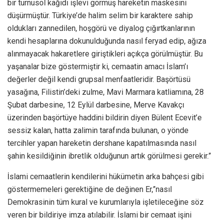
bir turnusol kağıdı işlevi görmüş hareketin maskesini
düşürmüştür. Türkiye’de halim selim bir karaktere sahip
oldukları zannedilen, hoşgörü ve diyalog çığırtkanlarının
kendi hesaplarına dokunulduğunda nasıl feryad edip, ağıza
alınmayacak hakaretlere giriştikleri açıkça görülmüştür. Bu
yaşanalar bize göstermiştir ki, cemaatin amacı İslam’ı
değerler değil kendi grupsal menfaatleridir. Başörtüsü
yasağına, Filistin’deki zulme, Mavi Marmara katliamına, 28
Şubat darbesine, 12 Eylül darbesine, Merve Kavakçı
üzerinden başörtüye haddini bildirin diyen Bülent Ecevit’e
sessiz kalan, hatta zalimin tarafında bulunan, o yönde
tercihler yapan hareketin dershane kapatılmasında nasıl
şahin kesildiğinin ibretlik olduğunun artık görülmesi gerekir.”
İslami cemaatlerin kendilerini hükümetin arka bahçesi gibi
göstermemeleri gerektiğine de değinen Er,”nasıl
Demokrasinin tüm kural ve kurumlarıyla işletileceğine söz
veren bir bildiriye imza atılabilir. İslami bir cemaat işini