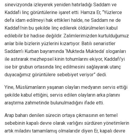
sinevizyonda izleyerek yeniden hatırladığı Saddam ve
Kaddafi linç görüntülerine işaret etti. Hamza Er, “Yüzlerce
defa idam edilmeyi hak ettikleri halde, ne Saddam ne de
Kaddafi’nin bu şekilde linç edilerek öldürülmeleri kabul
edilebilir bir hadise değildir. Zalimlerimizden kurtulduğumuz
anlar bile bizlerin yüzlerini kızartıyor. Batılı senaristler
Saddam’ı Kurban bayramında ‘Mukteda Mukteda’ sloganları
ile astırarak mezhepsel kinin tohumlarını ekiyor, Kaddafi’yi
ise bir grubun ortasında linç edilmesini sağlayarak utanç
duyacağımız görüntülere sebebiyet veriyor” dedi.
Yine, Müslümanların yaşanan olayları medyanın servis ettiği
şekilde kabul ettiğini, servis edilen olayların arka planını
araştırma zahmetinde bulunulmadığını ifade etti.
Arap baharı denilen sürecin ortaya çıkmasının en temel
sebebinin kapalı devre olarak varlığını sürdüren yönetimlerin
artık miladını tamamlamış olmalarıdır diyen Er, kapalı devre