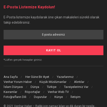
E-Posta Listemize Kaydolun!
E-Posta listemize kaydolarak öne çıkan makaleleri sürekli olarak
takip edebilirsiniz.
*Lütfen gerçek hesaplar giriniz.
Ana Sayfa
Her Güne Bir Ayet
Yazarlarımız
Venhar Yorum Haber
Küçük Müslümanlar
Alıntılar
İslam Dünyası
Dünya
Türkiye
Tavsiyelerimiz Var
Kavramlar
Röportajlar
Venhar Web TV
Fotoğrafların Dili
Duyurular
Künye
İletişim
© 2021 Venhar Haber – Rabbi için namaz kılan ve dik duran bir nesile…