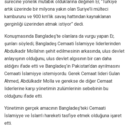
sürecine yönelik mutabık olduklarına değinen Er, “Türkiye
artık üzerinde bir milyona yakın olan Suriye’li mülteci
kamburunu ve 900 km’lik savaş hattından kaynaklanan
gerginliği üzerinden atmak istiyor” dedi.
Konuşmasında Bangladeş’te olanlara da vurgu yapan Er,
şunları söyledi; Bangladeş Cemaati İslamiyye liderlerinden
Abdulkadir Molla’nın şehit edilmesinin arkasında, ulus devlet
anlayışının olduğunu, ulus devlet algısının bir can daha
aldığını ifade etti ve Bangladeş’in Pakistan’dan ayrılmasını
Cemaati İslamiyye istemiyordu. Gerek Cemaat lideri Gulan
Ahmed, Abdülkadir Molla ve gerekse de diğer Cemaat
liderlerine karşı yönetimin zulümlerinin sebebinin bu
olduğunu ifade etti.
Yönetimin gerçek amacının Bangladeş’teki Cemaati
İslamiyye ve İslam’ı hareketi tasfiye etmek olduğuna işaret
etti.