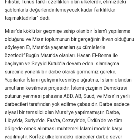
Filistin, Tunus farklı özellikleri olan ülkelerdir, elimizdeki
şablonlarla değerlendirilemeyecek kadar farklılıklar
taşımaktadırlar” dedi.
Mısır’da köklü bir geçmişe sahip olan bir İslam’i yapılanma
olduğunu ve Mısır toplumunun bir gerçeğinin İhvan olduğunu
söyleyen Er, Mısır’da yaşananları şu cümlelerle
özetledi:”Bugün Mısır’da olanları, Hasan El-Benna ile
başlayan ve Seyyid Kutub’la devam eden İslamlaşma
sürecine yönelik bir darbe olarak görmemiz gerekir.
Yapılanlar İslami gelişimi kesintiye uğratma, İslami olandan
umutların kesilmesi projesidir. İslami çizginin Demokrasi
putunun yenmesi pahasına ABD, AB, Suud, ve Mısır’ın yerli
darbecileri tarafından yok edilme çabasıdır. Darbe sadece
siyasi bir temsilci olan Mursi’ye yapılmamıştır. Darbe,
Libya’da, Suriye’de, Fas’ta, Cezayir’de, Ürdün’de ve tüm
bölgede örnek alınması muhtemel İslami modele karşı
yapılmıştır. Körfez ülkelerindeki idareciler darbe sever