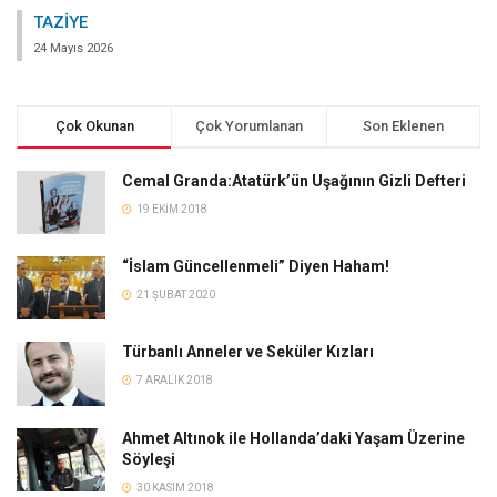
TAZİYE
24 Mayıs 2026
Çok Okunan
Çok Yorumlanan
Son Eklenen
Cemal Granda:Atatürk’ün Uşağının Gizli Defteri
19 EKIM 2018
“İslam Güncellenmeli” Diyen Haham!
21 ŞUBAT 2020
Türbanlı Anneler ve Seküler Kızları
7 ARALIK 2018
Ahmet Altınok ile Hollanda’daki Yaşam Üzerine
Söyleşi
30 KASIM 2018