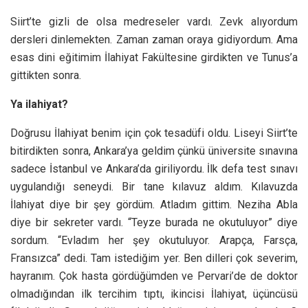
Siirt’te gizli de olsa medreseler vardı. Zevk alıyordum
dersleri dinlemekten. Zaman zaman oraya gidiyordum. Ama
esas dini eğitimim İlahiyat Fakültesine girdikten ve Tunus’a
gittikten sonra.
Ya ilahiyat?
Doğrusu İlahiyat benim için çok tesadüfi oldu. Liseyi Siirt’te
bitirdikten sonra, Ankara’ya geldim çünkü üniversite sınavına
sadece İstanbul ve Ankara’da giriliyordu. İlk defa test sınavı
uygulandığı seneydi. Bir tane kılavuz aldım. Kılavuzda
İlahiyat diye bir şey gördüm. Atladım gittim. Neziha Abla
diye bir sekreter vardı. “Teyze burada ne okutuluyor” diye
sordum. “Evladım her şey okutuluyor. Arapça, Farsça,
Fransızca” dedi. Tam istediğim yer. Ben dilleri çok severim,
hayranım. Çok hasta gördüğümden ve Pervari’de de doktor
olmadığından ilk tercihim tıptı, ikincisi İlahiyat, üçüncüsü