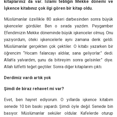
kitaplarınız da var. İslami tebliğin Mekke dönemi ve
İşkence kitabınız çok ilgi gören bir kitap oldu.
Müslümanlar özellikle 80 askeri darbesinden sonra büyük
işkenceler gördüler. Ben o sırada yazdım. Peygamber
Efendimizin Mekke döneminde büyük işkenceler olmuş. Onu
yazıyordum, öteki işkencelerle aynı zamana denk geldi.
Müslümanlar gerçekten çok çektiler. O kitabı yazarken bir
öğrencim “Hocam falancayı aldılar, sana geliyorlar.” dedi.
Allah’a yalvardım, şunu da bitireyim sonra gelsinler.” diye.
Allah lütfetti teğet geçtiler. Sonra diğer kitaplarım çıktı.
Derdimiz vardı artık yok
Şimdi de biraz rehavet mi var?
Evet, ben hayret ediyorum. O yıllarda işkence kitabım
senede 10 bin baskı yapardı. Şimdi öyle değil. Senede bin
basıyor. Müslümanlar seküler oldular. Kafelerde oturup