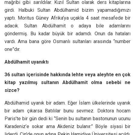
mağribi gibi sarıldılar. Kızıl Sultan olarak ders kitaplarına
girdi. Halbuki Sultan Abdülhamid bizim yapamadığımızı
yaptı. Moritus Güney Afrika’ya uçakla 4 saat mesafede bir
adacık. Sultan Abdülhamit o adaya bile adamlarını
göndermiş. Bu kadar büyük bir adamdı. Onun da hataları
vardı. Ama bana göre Osmanlı sultanları arasında “number
one”dır.
Abdülhamit uyanıktı
36 sultan içerisinde hakkında lehte veya aleyhte en çok
kitap yazılmış sultanın Abdülhamit olma sebebi ne
sizce?
Abdülhamid uyanık bir adam. Eğer İslam ülkelerinde uyanık
bir adam çıkarsa Batılılar bunu sevmez. Doktora hocam
Paris’te bir gün dedi ki “Senin bu sultanın bastonunun ucunu
Karadeniz’e sokar ama Akdeniz bulanır.” Böyle siyasi bir
liderdi. Çin’de onun adına Pekin Hamidiye Üniversitesi açıldı.