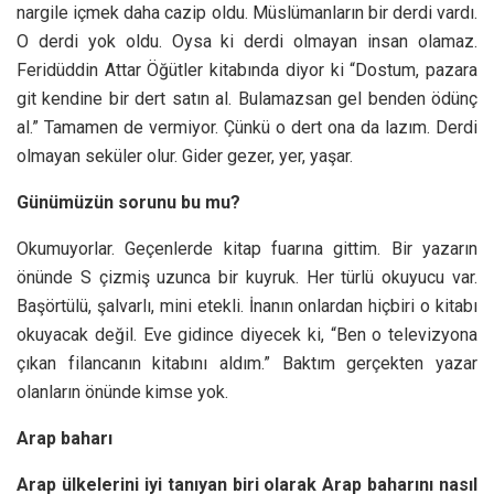
nargile içmek daha cazip oldu. Müslümanların bir derdi vardı.
O derdi yok oldu. Oysa ki derdi olmayan insan olamaz.
Feridüddin Attar Öğütler kitabında diyor ki “Dostum, pazara
git kendine bir dert satın al. Bulamazsan gel benden ödünç
al.” Tamamen de vermiyor. Çünkü o dert ona da lazım. Derdi
olmayan seküler olur. Gider gezer, yer, yaşar.
Günümüzün sorunu bu mu?
Okumuyorlar. Geçenlerde kitap fuarına gittim. Bir yazarın
önünde S çizmiş uzunca bir kuyruk. Her türlü okuyucu var.
Başörtülü, şalvarlı, mini etekli. İnanın onlardan hiçbiri o kitabı
okuyacak değil. Eve gidince diyecek ki, “Ben o televizyona
çıkan filancanın kitabını aldım.” Baktım gerçekten yazar
olanların önünde kimse yok.
Arap baharı
Arap ülkelerini iyi tanıyan biri olarak Arap baharını nasıl