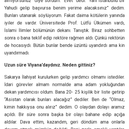
almıyorsunuz” diye sordum. “Evet” dedi. “Yani İstanbullu bir
Yahudi gelip başvursa benim yerime alacaksınız” dedim.
Bunları utanarak söylüyorum. Fakat daima kötülerin yanında
iyiler de vardır. Üniversitede Prof. Lütfü Ülkümen vardı,
İslami İlimler bölümünün dekanı. Tanıştık. Biraz sohbetten
sonra o bana teklif edip rektöre rağmen aldı. Çünkü rektörün
de hocasıydı. Bütün bunlar bende üzüntü uyandırdı ama kin
uyandırmadı.
Uzun süre Viyana’daydınız. Neden gittiniz?
Sakarya İlahiyat kurulurken gelip yardımcı olmamı istediler.
İdari görevler almam normalde ama adam yokluğundan
dekan yardımcısı oldum. Bana 20- 25 kişilik bir liste getirip
“Asistan olarak bunları alacağız” dediler. Ben de “Olmaz,
kimin hakkıysa onu alırız” dedim. O olaydan dolayı aramız
açıldı. Bir süre sonra başka bir olayı bahane edip açığa
aldılar. Dava ettim, kazandım, geri döndüm ama onlarla