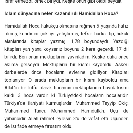
israf etmezdi, örnek biriydi. Keşke onun gibi olabilseydik.
İslam dünyasına neler kazandırdı Hamidullah Hoca?
Hamidullah Hoca hukukçu olmasına rağmen 5 yaşında hafız
olmuş, kendisini çok iyi yetiştirmiş, tefsir, hadis, tıp, hukuk
alanlarında kitaplar yazmış. 1,78 boyundaydı. Yazdığı
kitapları yan yana koysanız boyunu 2 kere geçerdi. 17 dil
bilirdi. Ben onun mektuplarını yayınladım. Keşke daha önce
aklıma gelseydi. Mektupların bir kısmı kayboldu. Askeri
darbelerde önce hocaların evlerine gidiliyor. Kitapları
toplanıyor. O arada mektupların bir kısmı kayboldu ama
Allah’ın bir lütfu olarak hocamın mektuplarının büyük kısmı
kaldı. 3 hoca vardır ki Türkiye’deki hocaların hocalarıdır.
Türkiye’de ilahiyatı kurmuşlardır: Muhammed Tayyip Okiç,
Muhammed Tanci, Muhammed Hamidullah. Üçü de
yabancıdır. Allah rahmet eylesin 3’ü de vefat etti. Üçünden
de istifade etmeye fırsatım oldu.