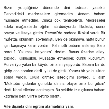
Bizim yetiştiğimiz dönemde dini tedrisat yasaktı.
Pervari’deki medreselere giremedim. Annem babam
müsaade etmediler. Çünkü çok tehlikeliydi. Medreseler
adeta mağaralarda eğitim sürdürüyordu. İlkokula, sonra
ortaya ve liseye gittim. Pervari’de sadece ilkokul vardı. Bir
müfettiş okumamı söylemişti. Ben de okumaya, hatta bunun
için kaçmaya karar verdim. Rahmetli babam anlamış. Bana
sordu? “Okumak istiyorum” dedim. Bunun üzerine aileyi
topladı. Konuşuldu. Müsaade etmediler, çünkü küçüktüm.
Pervari’ye yakın bir köyde bir alim yaşıyordu. Babam bir de
gidip ona soralım dedi. İyi ki de gittik. Yorucu bir yolculuktan
sonra vardık. Okula gitmek istediğimi söyledi. O alim
“Mektebe gidenler genelde dinsiz oluyor ama bu gitsin”
dedi. Nasıl ellerine sarılmışım. Bu şekilde izin çıkınca babam
katırlarla beni Siirt’e getirip bıraktı.
Aile dışında dini eğitim alamadınız yani.