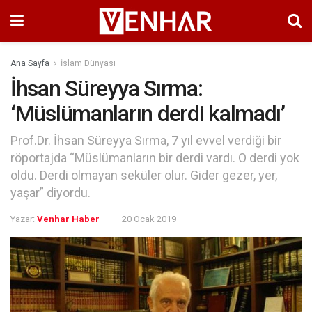
Ana Sayfa
İslam Dünyası
İhsan Süreyya Sırma:
‘Müslümanların derdi kalmadı’
Prof.Dr. İhsan Süreyya Sırma, 7 yıl evvel verdiği bir
röportajda “Müslümanların bir derdi vardı. O derdi yok
oldu. Derdi olmayan seküler olur. Gider gezer, yer,
yaşar” diyordu.
Yazar:
Venhar Haber
20 Ocak 2019