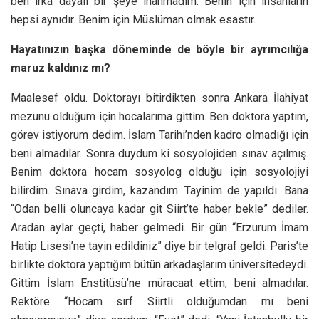
ben ırka dayalı bir şeye inanmadım. Benin için insanların
hepsi aynıdır. Benim için Müslüman olmak esastır.
Hayatınızın başka döneminde de böyle bir ayrımcılığa
maruz kaldınız mı?
Maalesef oldu. Doktorayı bitirdikten sonra Ankara İlahiyat
mezunu olduğum için hocalarıma gittim. Ben doktora yaptım,
görev istiyorum dedim. İslam Tarihi’nden kadro olmadığı için
beni almadılar. Sonra duydum ki sosyolojiden sınav açılmış.
Benim doktora hocam sosyolog olduğu için sosyolojiyi
bilirdim. Sınava girdim, kazandım. Tayinim de yapıldı. Bana
“Odan belli oluncaya kadar git Siirt’te haber bekle” dediler.
Aradan aylar geçti, haber gelmedi. Bir gün “Erzurum İmam
Hatip Lisesi’ne tayin edildiniz” diye bir telgraf geldi. Paris’te
birlikte doktora yaptığım bütün arkadaşlarım üniversitedeydi.
Gittim İslam Enstitüsü’ne müracaat ettim, beni almadılar.
Rektöre “Hocam sırf Siirtli olduğumdan mı beni