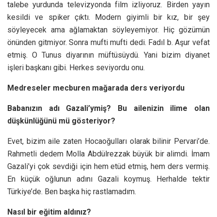
talebe yurdunda televizyonda film izliyoruz. Birden yayın
kesildi ve spiker çıktı. Modern giyimli bir kız, bir şey
söyleyecek ama ağlamaktan söyleyemiyor. Hiç gözümün
önünden gitmiyor. Sonra mufti mufti dedi. Fadıl b. Aşur vefat
etmiş. O Tunus diyarının müftüsüydü. Yani bizim diyanet
işleri başkanı gibi. Herkes seviyordu onu.
Medreseler mecburen mağarada ders veriyordu
Babanızın adı Gazali’ymiş? Bu ailenizin ilime olan
düşkünlüğünü mü gösteriyor?
Evet, bizim aile zaten Hocaoğulları olarak bilinir Pervari’de.
Rahmetli dedem Molla Abdülrezzak büyük bir alimdi. İmam
Gazali’yi çok sevdiği için hem etüd etmiş, hem ders vermiş.
En küçük oğlunun adını Gazali koymuş. Herhalde tektir
Türkiye’de. Ben başka hiç rastlamadım.
Nasıl bir eğitim aldınız?