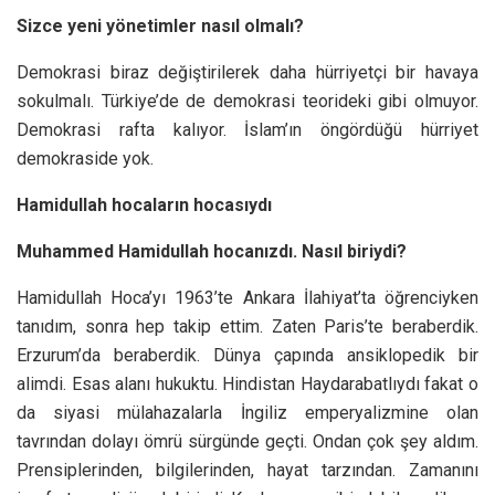
Sizce yeni yönetimler nasıl olmalı?
Demokrasi biraz değiştirilerek daha hürriyetçi bir havaya
sokulmalı. Türkiye’de de demokrasi teorideki gibi olmuyor.
Demokrasi rafta kalıyor. İslam’ın öngördüğü hürriyet
demokraside yok.
Hamidullah hocaların hocasıydı
Muhammed Hamidullah hocanızdı. Nasıl biriydi?
Hamidullah Hoca’yı 1963’te Ankara İlahiyat’ta öğrenciyken
tanıdım, sonra hep takip ettim. Zaten Paris’te beraberdik.
Erzurum’da beraberdik. Dünya çapında ansiklopedik bir
alimdi. Esas alanı hukuktu. Hindistan Haydarabatlıydı fakat o
da siyasi mülahazalarla İngiliz emperyalizmine olan
tavrından dolayı ömrü sürgünde geçti. Ondan çok şey aldım.
Prensiplerinden, bilgilerinden, hayat tarzından. Zamanını