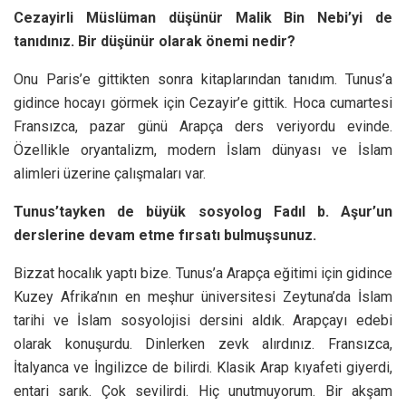
Cezayirli Müslüman düşünür Malik Bin Nebi’yi de
tanıdınız. Bir düşünür olarak önemi nedir?
Onu Paris’e gittikten sonra kitaplarından tanıdım. Tunus’a
gidince hocayı görmek için Cezayir’e gittik. Hoca cumartesi
Fransızca, pazar günü Arapça ders veriyordu evinde.
Özellikle oryantalizm, modern İslam dünyası ve İslam
alimleri üzerine çalışmaları var.
Tunus’tayken de büyük sosyolog Fadıl b. Aşur’un
derslerine devam etme fırsatı bulmuşsunuz.
Bizzat hocalık yaptı bize. Tunus’a Arapça eğitimi için gidince
Kuzey Afrika’nın en meşhur üniversitesi Zeytuna’da İslam
tarihi ve İslam sosyolojisi dersini aldık. Arapçayı edebi
olarak konuşurdu. Dinlerken zevk alırdınız. Fransızca,
İtalyanca ve İngilizce de bilirdi. Klasik Arap kıyafeti giyerdi,
entari sarık. Çok sevilirdi. Hiç unutmuyorum. Bir akşam