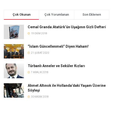
Çok Okunan
Çok Yorumlanan
Son Eklenen
Cemal Granda:Atatürk’ün Uşağının Gizli Defteri
19 EKIM 2018
“İslam Güncellenmeli” Diyen Haham!
21 ŞUBAT 2020
Türbanlı Anneler ve Seküler Kızları
7 ARALIK 2018
Ahmet Altınok ile Hollanda’daki Yaşam Üzerine
Söyleşi
30 KASIM 2018