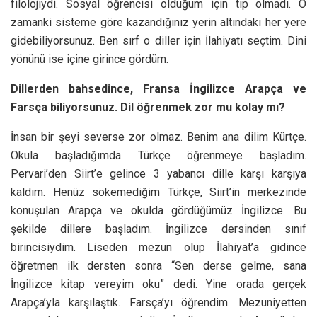
filolojiydi. Sosyal öğrencisi olduğum için tıp olmadı. O
zamanki sisteme göre kazandığınız yerin altındaki her yere
gidebiliyorsunuz. Ben sırf o diller için İlahiyatı seçtim. Dini
yönünü ise içine girince gördüm.
Dillerden bahsedince, Fransa İngilizce Arapça ve
Farsça biliyorsunuz. Dil öğrenmek zor mu kolay mı?
İnsan bir şeyi severse zor olmaz. Benim ana dilim Kürtçe.
Okula başladığımda Türkçe öğrenmeye başladım.
Pervari’den Siirt’e gelince 3 yabancı dille karşı karşıya
kaldım. Henüz sökemediğim Türkçe, Siirt’in merkezinde
konuşulan Arapça ve okulda gördüğümüz İngilizce. Bu
şekilde dillere başladım. İngilizce dersinden sınıf
birincisiydim. Liseden mezun olup İlahiyat’a gidince
öğretmen ilk dersten sonra “Sen derse gelme, sana
İngilizce kitap vereyim oku” dedi. Yine orada gerçek
Arapça’yla karşılaştık. Farsça’yı öğrendim. Mezuniyetten