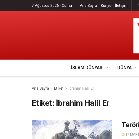
7 Ağustos 2026 - Cuma
Ana Sayfa
Künye
İletişim
İSLAM DÜNYASI
DÜNYA
Ana Sayfa
Etiket
İbrahim Halil Er
Etiket:
İbrahim Halil Er
Teröri
17 MART