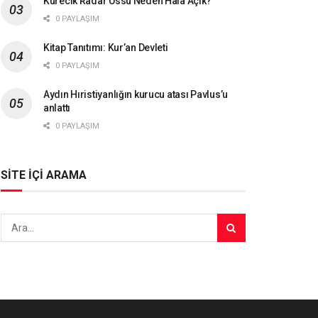
Kürecik Radar Üssü Neden Hâlâ Açık?
0 PAYLAŞIM
Kitap Tanıtımı: Kur’an Devleti
0 PAYLAŞIM
Aydın Hıristiyanlığın kurucu atası Pavlus’u
anlattı
0 PAYLAŞIM
SİTE İÇİ ARAMA