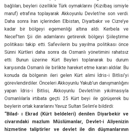
bağlıları, beyleri özellikle Türk oymaklarını (Kızılbaş ismiyle
maruf) etrafına toplayarak Akkoyunlu Devleti’ne son verdi.
Daha sonra İran içlerinden Elbistan, Diyarbakır ve Cizre’ye
kadar bir bölgeyi egemenliği altına aldı. Kerbela ve
Necef’ten Şii din adamlarını getirerek bölgeyi Şiileştirme
politikası takip etti. Safevilerin bu yayılma politikası önce
Sünni Kürtleri daha sonra da Osmanlı yönetimini rahatsız
etti. Bunun üzerine Kürt Beyleri toplanarak bu durum
karşısında Osmanlı ile birlikte hareket etme kararı aldılar. Bu
konuda da bölgenin ileri gelen Kürt alimi İdris-i Bitlisi’yi
görevlendirdiler. Önceleri Akkoyunlu Yakub’un danışmanlığını
yapan İdris-i Bitlisi, Akkoyunlu Devleti’nin yıkılmasıyla
Osmanlılarla irtibata geçti. 25 Kürt beyi ile görüşerek bu
beylerin ortak kararlarını Yavuz Sultan Selim’e bildirdi:
“Bilad- ı Ekrad (Kürt beldeleri) denilen Diyarbekir ve
civarındaki mazlum Müslümanlar, Devlet-i Aliyenizin
hizmetine taliptirler ve devlet ile din düşmanlarının