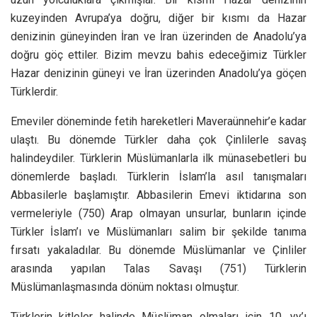
kuzeyinden Avrupa’ya doğru, diğer bir kısmı da Hazar
denizinin güneyinden İran ve İran üzerinden de Anadolu’ya
doğru göç ettiler. Bizim mevzu bahis edeceğimiz Türkler
Hazar denizinin güneyi ve İran üzerinden Anadolu’ya göçen
Türklerdir.
Emeviler döneminde fetih hareketleri Maveraünnehir’e kadar
ulaştı. Bu dönemde Türkler daha çok Çinlilerle savaş
halindeydiler. Türklerin Müslümanlarla ilk münasebetleri bu
dönemlerde başladı. Türklerin İslam’la asıl tanışmaları
Abbasilerle başlamıştır. Abbasilerin Emevi iktidarına son
vermeleriyle (750) Arap olmayan unsurlar, bunların içinde
Türkler İslam’ı ve Müslümanları salim bir şekilde tanıma
fırsatı yakaladılar. Bu dönemde Müslümanlar ve Çinliler
arasında yapılan Talas Savaşı (751) Türklerin
Müslümanlaşmasında dönüm noktası olmuştur.
Türklerin kitleler halinde Müslüman olmaları için 10. yy’ı