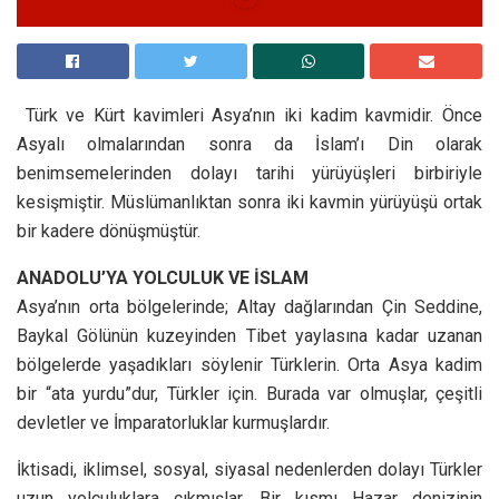
Türk ve Kürt kavimleri Asya’nın iki kadim kavmidir. Önce
Asyalı olmalarından sonra da İslam’ı Din olarak
benimsemelerinden dolayı tarihi yürüyüşleri birbiriyle
kesişmiştir. Müslümanlıktan sonra iki kavmin yürüyüşü ortak
bir kadere dönüşmüştür.
ANADOLU’YA YOLCULUK VE İSLAM
Asya’nın orta bölgelerinde; Altay dağlarından Çin Seddine,
Baykal Gölünün kuzeyinden Tibet yaylasına kadar uzanan
bölgelerde yaşadıkları söylenir Türklerin. Orta Asya kadim
bir “ata yurdu”dur, Türkler için. Burada var olmuşlar, çeşitli
devletler ve İmparatorluklar kurmuşlardır.
İktisadi, iklimsel, sosyal, siyasal nedenlerden dolayı Türkler
uzun yolculuklara çıkmışlar. Bir kısmı Hazar denizinin