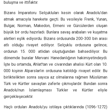
buluşma ve ittifaktır.
Bizans İmparatoru Selçukluları kesin olarak Anadolu’dan
atmak amacıyla harekete geçti. Bu vesileyle Frenk, Yunan,
Bulgar, Norman, Makedon, Ermeni ve Gürcülerden oluşan
büyük bir ordu hazırladı. Bunlara savaş arabaları ve kuşatma
aletleri eşlik ediyordu. Bizans ordusunda 200-300 bin arası
atlı olduğu rivayet ediliyor. Selçuklu ordusuna gelince;
ordunun 15. 000 atlıdan oluştuğundan bahsediliyor. Bu
dönemde buralar Mervani Hanedanlığının hakimiyetindeydi.
İşte bu ortamda, Ahlat’tan ve civarından ahalisi Kürt olan 10.
000 kişinin Alparslan’ın ordusuna katıldığı rivayet edilir. Bu
birliktelikten sonra sayıca az olmalarına rağmen Müslüman
Türk ve Kürtler savaştan zaferle çıkmışlardır. Bundan sonra
Anadolu’nun İslamlaşması Türkler ve Kürtler eliyle
gerçekleşecektir.
Haçlı orduları Anadolu’yu istilaya çıktıklarında (1096-1272)