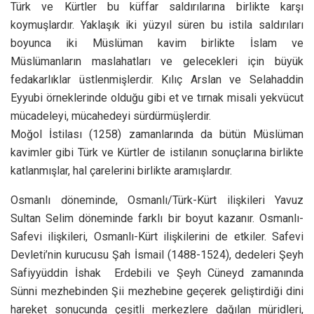
Türk ve Kürtler bu küffar saldırılarına birlikte karşı
koymuşlardır. Yaklaşık iki yüzyıl süren bu istila saldırıları
boyunca iki Müslüman kavim birlikte İslam ve
Müslümanların maslahatları ve gelecekleri için büyük
fedakarlıklar üstlenmişlerdir. Kılıç Arslan ve Selahaddin
Eyyubi örneklerinde olduğu gibi et ve tırnak misali yekvücut
mücadeleyi, mücahedeyi sürdürmüşlerdir.
Moğol İstilası (1258) zamanlarında da bütün Müslüman
kavimler gibi Türk ve Kürtler de istilanın sonuçlarına birlikte
katlanmışlar, hal çarelerini birlikte aramışlardır.
Osmanlı döneminde, Osmanlı/Türk-Kürt ilişkileri Yavuz
Sultan Selim döneminde farklı bir boyut kazanır. Osmanlı-
Safevi ilişkileri, Osmanlı-Kürt ilişkilerini de etkiler. Safevi
Devleti’nin kurucusu Şah İsmail (1488-1524), dedeleri Şeyh
Safiyyüddin İshak Erdebili ve Şeyh Cüneyd zamanında
Sünni mezhebinden Şii mezhebine geçerek geliştirdiği dini
hareket sonucunda çeşitli merkezlere dağılan müridleri,