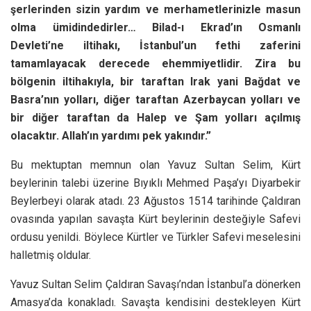
şerlerinden sizin yardım ve merhametlerinizle masun
olma ümidindedirler… Bilad-ı Ekrad’ın Osmanlı
Devleti’ne iltihakı, İstanbul’un fethi zaferini
tamamlayacak derecede ehemmiyetlidir. Zira bu
bölgenin iltihakıyla, bir taraftan Irak yani Bağdat ve
Basra’nın yolları, diğer taraftan Azerbaycan yolları ve
bir diğer taraftan da Halep ve Şam yolları açılmış
olacaktır. Allah’ın yardımı pek yakındır.”
Bu mektuptan memnun olan Yavuz Sultan Selim, Kürt
beylerinin talebi üzerine Bıyıklı Mehmed Paşa’yı Diyarbekir
Beylerbeyi olarak atadı. 23 Ağustos 1514 tarihinde Çaldıran
ovasında yapılan savaşta Kürt beylerinin desteğiyle Safevi
ordusu yenildi. Böylece Kürtler ve Türkler Safevi meselesini
halletmiş oldular.
Yavuz Sultan Selim Çaldıran Savaşı’ndan İstanbul’a dönerken
Amasya’da konakladı. Savaşta kendisini destekleyen Kürt