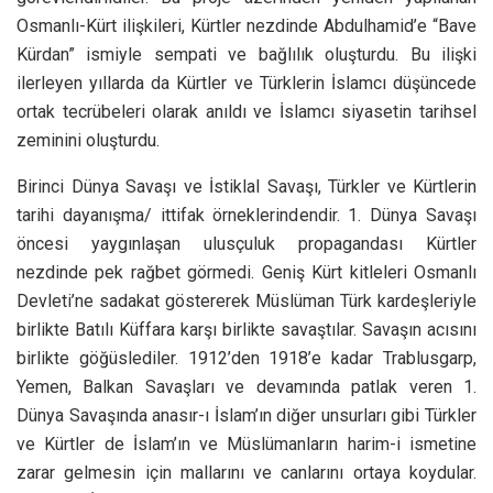
Osmanlı-Kürt ilişkileri, Kürtler nezdinde Abdulhamid’e “Bave
Kürdan” ismiyle sempati ve bağlılık oluşturdu. Bu ilişki
ilerleyen yıllarda da Kürtler ve Türklerin İslamcı düşüncede
ortak tecrübeleri olarak anıldı ve İslamcı siyasetin tarihsel
zeminini oluşturdu.
Birinci Dünya Savaşı ve İstiklal Savaşı, Türkler ve Kürtlerin
tarihi dayanışma/ ittifak örneklerindendir. 1. Dünya Savaşı
öncesi yaygınlaşan ulusçuluk propagandası Kürtler
nezdinde pek rağbet görmedi. Geniş Kürt kitleleri Osmanlı
Devleti’ne sadakat göstererek Müslüman Türk kardeşleriyle
birlikte Batılı Küffara karşı birlikte savaştılar. Savaşın acısını
birlikte göğüslediler. 1912’den 1918’e kadar Trablusgarp,
Yemen, Balkan Savaşları ve devamında patlak veren 1.
Dünya Savaşında anasır-ı İslam’ın diğer unsurları gibi Türkler
ve Kürtler de İslam’ın ve Müslümanların harim-i ismetine
zarar gelmesin için mallarını ve canlarını ortaya koydular.