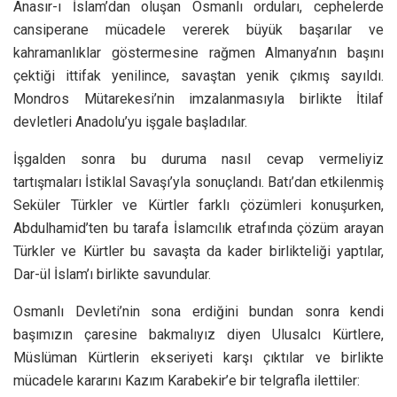
Anasır-ı İslam’dan oluşan Osmanlı orduları, cephelerde
cansiperane mücadele vererek büyük başarılar ve
kahramanlıklar göstermesine rağmen Almanya’nın başını
çektiği ittifak yenilince, savaştan yenik çıkmış sayıldı.
Mondros Mütarekesi’nin imzalanmasıyla birlikte İtilaf
devletleri Anadolu’yu işgale başladılar.
İşgalden sonra bu duruma nasıl cevap vermeliyiz
tartışmaları İstiklal Savaşı’yla sonuçlandı. Batı’dan etkilenmiş
Seküler Türkler ve Kürtler farklı çözümleri konuşurken,
Abdulhamid’ten bu tarafa İslamcılık etrafında çözüm arayan
Türkler ve Kürtler bu savaşta da kader birlikteliği yaptılar,
Dar-ül İslam’ı birlikte savundular.
Osmanlı Devleti’nin sona erdiğini bundan sonra kendi
başımızın çaresine bakmalıyız diyen Ulusalcı Kürtlere,
Müslüman Kürtlerin ekseriyeti karşı çıktılar ve birlikte
mücadele kararını Kazım Karabekir’e bir telgrafla ilettiler: