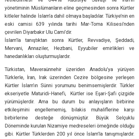
yönetiminin Müslümanların eline geçmesinden sonra Kürtler
kitleler halinde İslam’a dahil olmaya başladılar. Türkiye’nin en
eski camisi 639 yılında tarihi Mar-Toma Kilisesi’nden
çevrilen Diyarbakır Ulu Cami’dir.
İslam’la tanıştıktan sonra Kürtler, Revvadiye, Şeddadi,
Mervani, Annaziler, Hezbani, Eyyubiler emirlikleri ve
hanedanlıkları oluşturmuşlardır.
Türkistan, Maveraünnehir üzeriden Anadolu’ya yürüyen
Türklerle, İran, Irak üzerinden Cezire bölgesine yerleşen
Kürtler İslam’ın Sünni yorumunu benimsemişlerdir. Türkler
ekseriyetle Maturidi-Hanefi, Kürtler ise Eşari-Şafi çizgide
yürümüşlerdir. Ama bu durum bu anlayışların birbirine
etkileşimini engellememiş, bilakis muhaliflerine karşı
birbirlerine desteğe dönüşmüştür. Büyük Selçuklu
Döneminde kurulan Nizamiye medreseleri örneğinde olduğu
gibi. Kürtler Türklerden 200 yıl önce İslam’la tanışmışlardır.