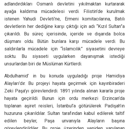
adlandırdıkları Osmanlı devletini yıkılmaktan kurtararak
ayağa kaldırma mücadelesi verdi. Filistin’de kurulmak
istenen Yahudi Devleti’ne, Ermeni komitacılarına, Batılı
devletlerin her dediğine karşı çıktığı için adı “Kızıl Sultan”a
çıkarıldı. Bu süreç içerisinde, içeride ve dışarıda bolca
düşmanı oldu. Bütün bunlara karşı mücadele verdi. Bu
saldırılarla mücadele için “İslamcılık” siyasetini devreye
soktu. Bu siyaseti uygularken dayanışmak istediği
unsurlardan biri de Müslüman Kürtlerdi.
Abdulhamid’ in bu konuda uyguladığı proje Hamidiya
Alayları’dır. Bu projeyi hayata geçirmek için kayınbiraderi
Zeki Paşa’yı görevlendirdi. 1891 yılında alınan kararla proje
hayata geçirildi. Bunun için ordu merkezi Erzincan’da
toplanan aşiret reisleri, İstanbul’a götürülerek Padişah’ın
huzuruna çıkarıldılar. Sultan tarafından kabul edilerek taltif
edilen beyler, Paşa unvanıyla Alayların başına
görevlendirildiler. Bu proje üzerinden yeniden yapılanan