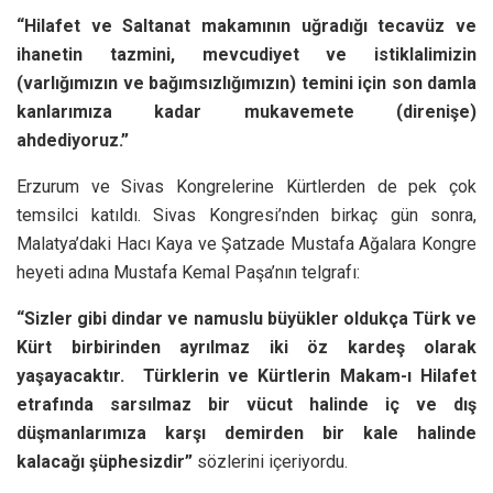
“Hilafet ve Saltanat makamının uğradığı tecavüz ve
ihanetin tazmini, mevcudiyet ve istiklalimizin
(varlığımızın ve bağımsızlığımızın) temini için son damla
kanlarımıza kadar mukavemete (direnişe)
ahdediyoruz.”
Erzurum ve Sivas Kongrelerine Kürtlerden de pek çok
temsilci katıldı. Sivas Kongresi’nden birkaç gün sonra,
Malatya’daki Hacı Kaya ve Şatzade Mustafa Ağalara Kongre
heyeti adına Mustafa Kemal Paşa’nın telgrafı:
“Sizler gibi dindar ve namuslu büyükler oldukça Türk ve
Kürt birbirinden ayrılmaz iki öz kardeş olarak
yaşayacaktır.
Türklerin ve Kürtlerin Makam-ı Hilafet
etrafında sarsılmaz bir vücut halinde iç ve dış
düşmanlarımıza karşı demirden bir kale halinde
kalacağı şüphesizdir”
sözlerini içeriyordu.