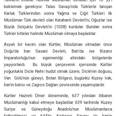
beklemek gerekiyor. Talas Savaşı’nda Türklerle tanışan
Karluk Türklerinden sonra Yağma ve Çiğil Türkleri ilk
Müslüman Türk devleti olan Karahanlı Devleti’ni, Oğuzlar ise
Büyük Selçuklu Devleti’ni (1038) kurdular. Bundan sonra
Türkler kitleler halinde Müslüman olmaya başladılar.
Asyalı bir kavim olan Kürtler, Müslüman olmadan önce
Doğu’da İran Sasani Devleti, Batı’da ise Bizans
İmparatorluğu’nun egemenliği altındaki bölgelerde
yaşıyorlardı. Bu büyük çerçevenin içerisinde Kürtler
yoğunlukla Dicle Nehri hudut olmak üzere, Dicle’nin doğusu,
Van Gölü’nün güneyi, Botan Bölgesi, bugünkü Kuzey Irak,
İran’ın batısı ve Zagros Dağları çevresinde yaşamışlardır.
Kürtler Hazreti Ömer döneminde, 637 yılından itibaren
Müslümanlığı kabul etmeye başladılar. 639 tarihinde Kuzey
Suriye ve Güneydoğu Anadolu’nun Müslümanlarca
fethedilmesi ve 644’te Kadisiye Savaşı ile İran’ın