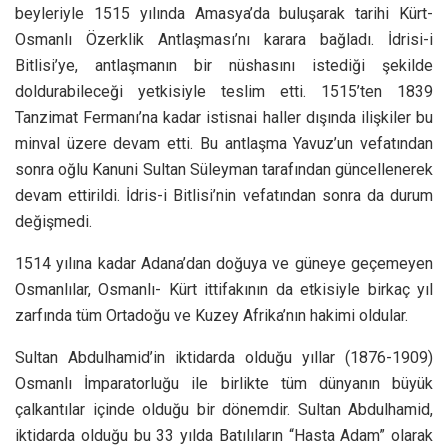
beyleriyle 1515 yılında Amasya’da buluşarak tarihi Kürt-
Osmanlı Özerklik Antlaşması’nı karara bağladı. İdrisi-i
Bitlisi’ye, antlaşmanın bir nüshasını istediği şekilde
doldurabileceği yetkisiyle teslim etti. 1515’ten 1839
Tanzimat Fermanı’na kadar istisnai haller dışında ilişkiler bu
minval üzere devam etti. Bu antlaşma Yavuz’un vefatından
sonra oğlu Kanuni Sultan Süleyman tarafından güncellenerek
devam ettirildi. İdris-i Bitlisi’nin vefatından sonra da durum
değişmedi.
1514 yılına kadar Adana’dan doğuya ve güneye geçemeyen
Osmanlılar, Osmanlı- Kürt ittifakının da etkisiyle birkaç yıl
zarfında tüm Ortadoğu ve Kuzey Afrika’nın hakimi oldular.
Sultan Abdulhamid’in iktidarda olduğu yıllar (1876-1909)
Osmanlı İmparatorluğu ile birlikte tüm dünyanın büyük
çalkantılar içinde olduğu bir dönemdir. Sultan Abdulhamid,
iktidarda olduğu bu 33 yılda Batılıların “Hasta Adam” olarak