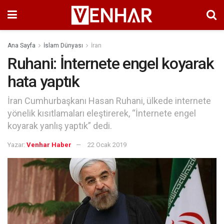
Ana Sayfa
İslam Dünyası
İran
Ruhani: İnternete engel koyarak
hata yaptık
İran Cumhurbaşkanı Hasan Ruhani, ülkede internete
yönelik kısıtlamaları eleştirerek, “İnternete engel
koyarak yanlış yaptık” dedi.
Yazar:
Venhar Haber
22 Ocak 2019