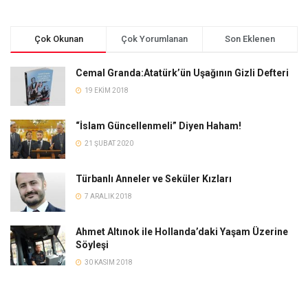
Çok Okunan
Çok Yorumlanan
Son Eklenen
Cemal Granda:Atatürk’ün Uşağının Gizli Defteri
19 EKIM 2018
“İslam Güncellenmeli” Diyen Haham!
21 ŞUBAT 2020
Türbanlı Anneler ve Seküler Kızları
7 ARALIK 2018
Ahmet Altınok ile Hollanda’daki Yaşam Üzerine
Söyleşi
30 KASIM 2018