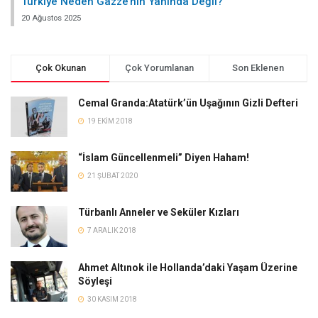
Türkiye Neden Gazze’nin Yanında Değil?
20 Ağustos 2025
Çok Okunan
Çok Yorumlanan
Son Eklenen
Cemal Granda:Atatürk’ün Uşağının Gizli Defteri
19 EKIM 2018
“İslam Güncellenmeli” Diyen Haham!
21 ŞUBAT 2020
Türbanlı Anneler ve Seküler Kızları
7 ARALIK 2018
Ahmet Altınok ile Hollanda’daki Yaşam Üzerine
Söyleşi
30 KASIM 2018