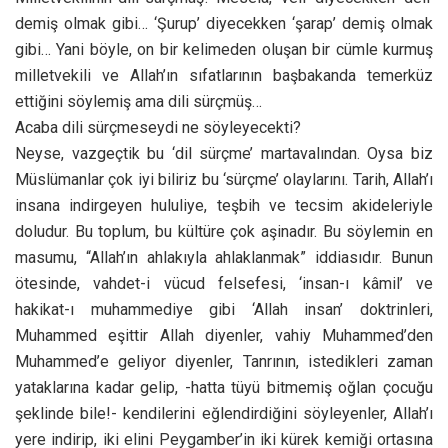
demiş olmak gibi… ‘Şurup’ diyecekken ‘şarap’ demiş olmak
gibi… Yani böyle, on bir kelimeden oluşan bir cümle kurmuş
milletvekili ve Allah’ın sıfatlarının başbakanda temerküz
ettiğini söylemiş ama dili sürçmüş…
Acaba dili sürçmeseydi ne söyleyecekti?
Neyse, vazgeçtik bu ‘dil sürçme’ martavalından. Oysa biz
Müslümanlar çok iyi biliriz bu ‘sürçme’ olaylarını. Tarih, Allah’ı
insana indirgeyen hululiye, teşbih ve tecsim akideleriyle
doludur. Bu toplum, bu kültüre çok aşinadır. Bu söylemin en
masumu, “Allah’ın ahlakıyla ahlaklanmak” iddiasıdır. Bunun
ötesinde, vahdet-i vücud felsefesi, ‘insan-ı kâmil’ ve
hakikat-ı muhammediye gibi ‘Allah insan’ doktrinleri,
Muhammed eşittir Allah diyenler, vahiy Muhammed’den
Muhammed’e geliyor diyenler, Tanrının, istedikleri zaman
yataklarına kadar gelip, -hatta tüyü bitmemiş oğlan çocuğu
şeklinde bile!- kendilerini eğlendirdiğini söyleyenler, Allah’ı
yere indirip, iki elini Peygamber’in iki kürek kemiği ortasına