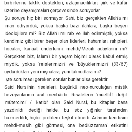
birbirlerine taktik destekleri, uzlaşmacılıkları, şirk ve küfür
üzerine dayanışmaları çerçevesinde soruyorlar.
Şu soruyu hiç biri sormuyor: Sahi, biz gerçekten Allah’a mı
iman ediyorduk, yoksa başka bazı ilahlara, başka beşeri
ideolojilere mi? Biz Allah’ı mı rab ve ilah edinmiştik, yoksa
kendimiz gibi birer beşer olan liderleri, hahamları, rahipleri,
hocaları, kanaat önderlerini, mehdi/Mesih adaylarını mı?
Gerçekten biz, İslam’ı bir yaşam biçimi olarak kabul etmiş
miydik, yoksa ‘reislerimizin’ ve ‘büyüklerimizin’ (33/67)
uydurdukları yeni mişnalara, yeni talmudlara mı?
İşte sorulması gereken sorular bunlar olsa gerektir.
Said Nursi’nin risaleleri, bugünkü neo-nurculuğun mistik
hezeyanlarının asıl menbâıdır. Risalelerin ‘müellifi’ değil,
‘mütercimi’ / ‘katibi’ olan Said Nursi, bu kitaplar bana
yazdırıldı dediği halde, bu söz yığınlar tarafından
hazmedildi, hiçbir problem teşkil etmedi. Adamın kendisini
mehdi-mesih gibi görmesi, ona ‘bediüzzaman’ etiketini