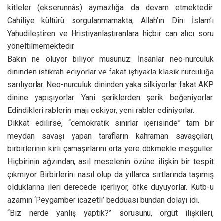
kitleler (ekserunnâs) aymazlığa da devam etmektedir.
Cahiliye kültürü sorgulanmamakta; Allah’ın Dini İslam’ı
Yahudileştiren ve Hristiyanlaştıranlara hiçbir can alıcı soru
yöneltilmemektedir.
Bakın ne oluyor biliyor musunuz: İnsanlar neo-nurculuk
dininden istikrah ediyorlar ve fakat iştiyakla klasik nurculuğa
sarılıyorlar. Neo-nurculuk dininden yaka silkiyorlar fakat AKP
dinine yapışıyorlar. Yani şeriklerden şerik beğeniyorlar.
Edindikleri rablerin imajı eskiyor, yeni rabler ediniyorlar.
Dikkat edilirse, “demokratik sınırlar içerisinde” tam bir
meydan savaşı yapan tarafların kahraman savaşçıları,
birbirlerinin kirli çamaşırlarını orta yere dökmekle meşguller.
Hiçbirinin ağzından, asıl meselenin özüne ilişkin bir tespit
çıkmıyor. Birbirlerini nasıl olup da yıllarca sırtlarında taşımış
olduklarına ileri derecede içerliyor, öfke duyuyorlar. Kutb-u
azamın ‘Peygamber icazetli’ bedduası bundan dolayı idi.
“Biz nerde yanlış yaptık?” sorusunu, örgüt ilişkileri,