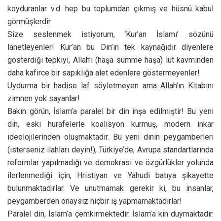
koyduranlar v.d. hep bu toplumdan çıkmış ve hüsnü kabul
görmüşlerdir.
Size seslenmek istiyorum, ‘Kur’an İslamı’ sözünü
lanetleyenler! Kur’an bu Din’in tek kaynağıdır diyenlere
gösterdiği tepkiyi, Allah’ı (haşa sümme haşa) lut kavminden
daha kafirce bir sapıklığa alet edenlere göstermeyenler!
Uydurma bir hadise laf söyletmeyen ama Allah’ın Kitabını
zımnen yok sayanlar!
Bakın görün, İslam’a paralel bir din inşa edilmiştir! Bu yeni
din, eski hurafelerle koalisyon kurmuş, modern inkar
ideolojilerinden oluşmaktadır. Bu yeni dinin peygamberleri
(isterseniz ilahları deyin!), Türkiye’de, Avrupa standartlarında
reformlar yapılmadığı ve demokrasi ve özgürlükler yolunda
ilerlenmediği için, Hristiyan ve Yahudi batıya şikayette
bulunmaktadırlar. Ve unutmamak gerekir ki, bu insanlar,
peygamberden onaysız hiçbir iş yapmamaktadırlar!
Paralel din, İslam’a çemkirmektedir. İslam’a kin duymaktadır.