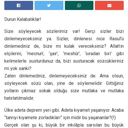
Durun Kalabalıklar!
Size söyleyecek sözlerimiz var! Gerçi sizler bizi
dinlemeyeceksiniz ya. Sizler, dinlenesi nice Rasul’ü
dinlemediniz de, bize mi kulak vereceksiniz? Allah’ın
elçilerini, ‘mecnun’, ‘şair’, ‘meshûr’, ‘sıradan biri’ gibi
kelimelerle susturdunuz da, bizi susturacak sözcükleriniz
mi yok sanki?
Zaten dinlemediniz, dinlemeyeceksiniz de. Ama olsun,
söyleyecek sözü olan, yine de söylemelidir. Gittiğiniz
yolların çıkmaz sokak olduğu size mutlaka ve mutlaka
hatırlatılmalıdır.
Ülke adeta deprem yeri gibi. Adeta kıyamet yaşanıyor. Acaba
“tanrıyı kıyamete zorladıkları” için midir bu yaşananlar?(!)
Gerçek olan şu ki, büyük bir inkılâpla sarsılan bu büyük