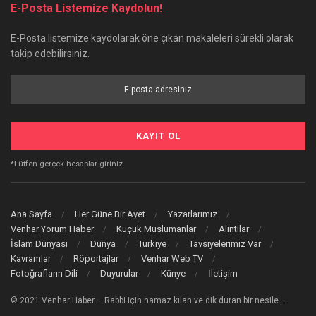
E-Posta Listemize Kaydolun!
E-Posta listemize kaydolarak öne çıkan makaleleri sürekli olarak
takip edebilirsiniz.
*Lütfen gerçek hesaplar giriniz.
Ana Sayfa
Her Güne Bir Ayet
Yazarlarımız
Venhar Yorum Haber
Küçük Müslümanlar
Alıntılar
İslam Dünyası
Dünya
Türkiye
Tavsiyelerimiz Var
Kavramlar
Röportajlar
Venhar Web TV
Fotoğrafların Dili
Duyurular
Künye
İletişim
© 2021 Venhar Haber – Rabbi için namaz kılan ve dik duran bir nesile…