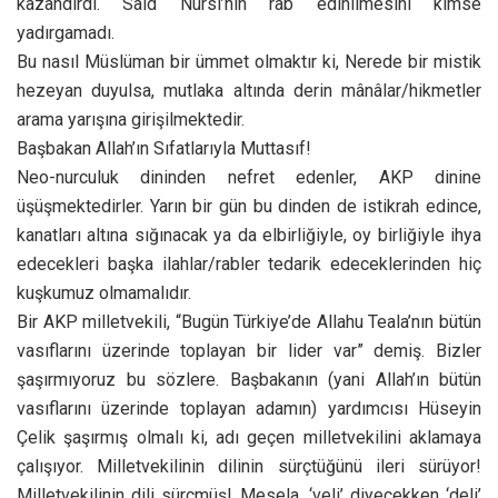
kazandırdı. Said Nursi’nin rab edinilmesini kimse
yadırgamadı.
Bu nasıl Müslüman bir ümmet olmaktır ki, Nerede bir mistik
hezeyan duyulsa, mutlaka altında derin mânâlar/hikmetler
arama yarışına girişilmektedir.
Başbakan Allah’ın Sıfatlarıyla Muttasıf!
Neo-nurculuk dininden nefret edenler, AKP dinine
üşüşmektedirler. Yarın bir gün bu dinden de istikrah edince,
kanatları altına sığınacak ya da elbirliğiyle, oy birliğiyle ihya
edecekleri başka ilahlar/rabler tedarik edeceklerinden hiç
kuşkumuz olmamalıdır.
Bir AKP milletvekili, “Bugün Türkiye’de Allahu Teala’nın bütün
vasıflarını üzerinde toplayan bir lider var” demiş. Bizler
şaşırmıyoruz bu sözlere. Başbakanın (yani Allah’ın bütün
vasıflarını üzerinde toplayan adamın) yardımcısı Hüseyin
Çelik şaşırmış olmalı ki, adı geçen milletvekilini aklamaya
çalışıyor. Milletvekilinin dilinin sürçtüğünü ileri sürüyor!
Milletvekilinin dili sürçmüş! Mesela, ‘veli’ diyecekken ‘deli’