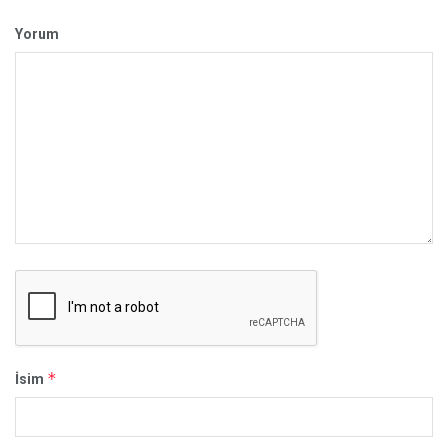
Yorum
*
İsim