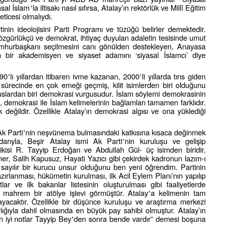
asal İslam
la iltisakı nasıl sıfırsa, Atalay’ın rektörlük ve Millî Eğitim
’
ticesi olmalıydı.
rtinin ideolojisini Parti Programı ve tüzüğü belirler demektedir.
özgürlükçü ve demokrat, ihtiyaç duyulan adaletin tesisinde umut
Cumhurbaşkanı seçilmesini canı gönülden destekleyen, Anayasa
 bir akademisyen ve siyaset adamını ‘siyasal İslamcı’ diye
 90
lı yıllardan itibaren ivme kazanan, 2000
li yıllarda tırıs giden
’
’
 sürecinde en çok emeği geçmiş, kilit isimlerden biri olduğunu
uslardan biri demokrasi vurgusudur. İslam söylemi demokrasinin
 demokrasi ile İslam kelimelerinin bağlamları tamamen farklıdır.
eğildir. Özellikle Atalay’ın demokrasi algısı ve ona yüklediği
k Parti
nin neşvünema bulmasındaki katkısına kısaca değinmek
’
adarıyla, Beşir Atalay ismi Ak Parti
nin kuruluşu ve gelişip
’
 ikisi R. Tayyip Erdoğan ve Abdullah Gül- üç isimden biridir.
ner, Salih Kapusuz, Hayati Yazıcı gibi çekirdek kadronun lazım-ı
 sayılır bir kurucu unsur olduğunu ben yeni öğrendim. Partinin
hazırlanması, hükümetin kurulması, ilk Acil Eylem Planı’nın yapılıp
ar ve ilk bakanlar listesinin oluşturulması gibi faaliyetlerde
mahrem bir atölye işlevi görmüştür. Atalay
a kelimenin tam
’
ayacaktır. Özellikle bir düşünce kuruluşu ve araştırma merkezi
ığıyla dahil olmasında en büyük pay sahibi olmuştur. Atalay’ın
n iyi notlar Tayyip Bey
den sonra bende vardır” demesi boşuna
’