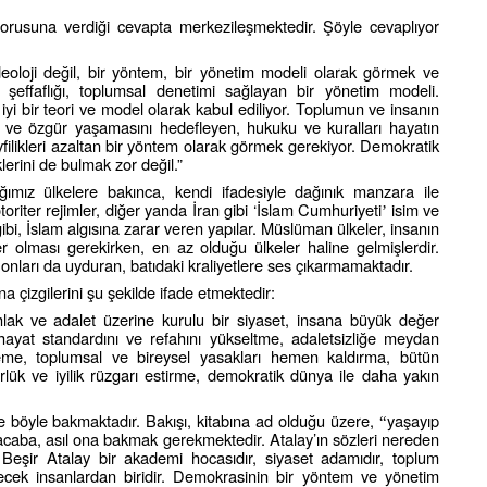
orusuna verdiği cevapta merkezileşmektedir. Şöyle cevaplıyor
deoloji değil, bir yöntem, bir yönetim modeli olarak görmek ve
şeffaflığı, toplumsal denetimi sağlayan bir yönetim modeli.
iyi bir teori ve model olarak kabul ediliyor. Toplumun ve insanın
mlu ve özgür yaşamasını hedefleyen, hukuku ve kuralları hayatın
filikleri azaltan bir yöntem olarak görmek gerekiyor. Demokratik
erini de bulmak zor değil.”
ğımız ülkelere bakınca, kendi ifadesiyle dağınık manzara ile
otoriter rejimler, diğer yanda İran gibi ‘İslam Cumhuriyeti
isim ve
’
gibi, İslam algısına zarar veren yapılar. Müslüman ülkeler, insanın
r olması gerekirken, en az olduğu ülkeler haline gelmişlerdir.
onları da uyduran, batıdaki kraliyetlere ses çıkarmamaktadır.
na çizgilerini şu şekilde ifade etmektedir:
hlak ve adalet üzerine kurulu bir siyaset, insana büyük değer
ayat standardını ve refahını yükseltme, adaletsizliğe meydan
e, toplumsal ve bireysel yasakları hemen kaldırma, bütün
ük ve iyilik rüzgarı estirme, demokratik dünya ile daha yakın
e böyle bakmaktadır. Bakışı, kitabına ad olduğu üzere,
yaşayıp
“
caba, asıl ona bakmak gerekmektedir. Atalay’ın sözleri nereden
. Beşir Atalay bir akademi hocasıdır, siyaset adamıdır, toplum
ilecek insanlardan biridir. Demokrasinin bir yöntem ve yönetim