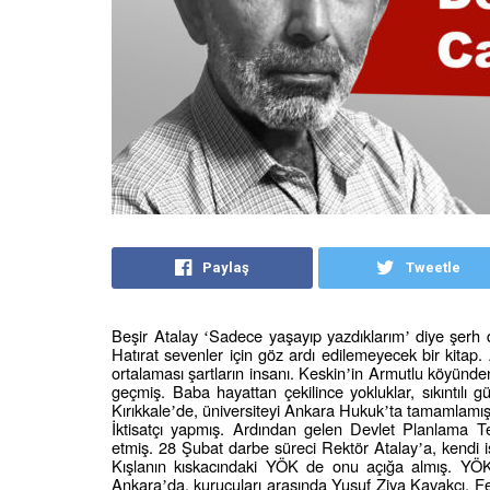
Paylaş
Tweetle
Beşir Atalay
Sadece yaşayıp yazdıklarım
diye şerh 
‘
’
Hatırat sevenler için göz ardı edilemeyecek bir kitap.
ortalaması şartların insanı. Keskin
in Armutlu köyünden
’
geçmiş. Baba hayattan çekilince yokluklar, sıkıntılı gün
Kırıkkale
de, üniversiteyi Ankara Hukuk
ta tamamlamış
’
’
İktisatçı yapmış. Ardından gelen Devlet Planlama Teş
etmiş. 28 Şubat darbe süreci Rektör Atalay
a, kendi 
’
Kışlanın kıskacındaki YÖK de onu açığa almış. YÖK’ün
Ankara
da, kurucuları arasında Yusuf Ziya Kavakçı, Fe
’