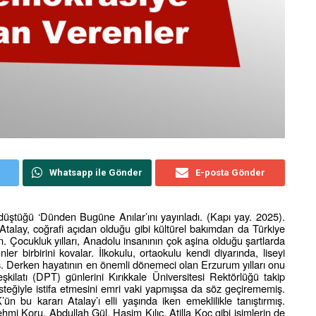
Whatsapp ile Gönder
E-posta Gönder
düştüğü ‘Dünden Bugüne Anılar’ını yayınladı. (Kapı yay. 2025).
 Atalay, coğrafi açıdan olduğu gibi kültürel bakımdan da Türkiye
. Çocukluk yılları, Anadolu insanının çok aşina olduğu şartlarda
ler birbirini kovalar. İlkokulu, ortaokulu kendi diyarında, liseyi
. Derken hayatının en önemli dönemeci olan Erzurum yılları onu
kilatı (DPT) günlerini Kırıkkale Üniversitesi Rektörlüğü takip
isteğiyle istifa etmesini emri vaki yapmışsa da söz geçirememiş.
 bu kararı Atalay’ı elli yaşında iken emeklilikle tanıştırmış.
hmi Koru, Abdullah Gül, Haşim Kılıç, Atilla Koç gibi isimlerin de