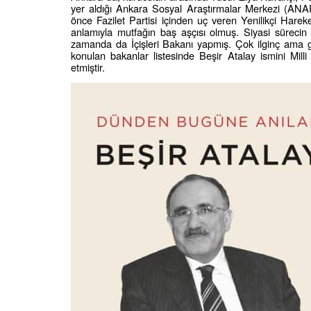
yer aldığı Ankara Sosyal Araştırmalar Merkezi (ANAR
önce Fazilet Partisi içinden uç veren Yenilikçi Harek
anlamıyla mutfağın baş aşçısı olmuş. Siyasi sürecin c
zamanda da İçişleri Bakanı yapmış. Çok ilginç ama
konulan bakanlar listesinde Beşir Atalay ismini Milli
etmiştir.