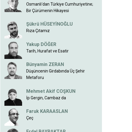
Osmanlı'dan Türkiye Cumhuriyetine;
Bir Çürümenin Hikayesi
Şükrü HÜSEYİNOĞLU
Rıza Çıtamız
Yakup DÖĞER
Tarih, Hurafat ve Esatir
Bünyamin ZERAN
Düşüncenin Girdabında Üç Şehir
Metaforu
Mehmet Akif COŞKUN
İp Gergin, Cambaz da
Faruk KARAASLAN
Çeç
Erdal BAYRAKTAR