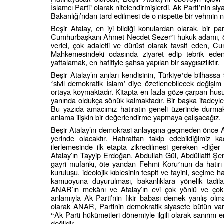
İslamcı Parti
olarak nitelendirmişlerdi. Ak Parti
nin siy
’
’
Bakanlığı’ndan tard edilmesi de o nispette bir vehmin ne
Beşir Atalay, en iyi bildiği konulardan olarak, bir pa
Cumhurbaşkanı Ahmet Necdet Sezer
i hukuk adamı, 
’
verici, çok adaletli ve dürüst olarak tavsif eden, 
Mahkemesindeki odasında ziyaret edip tebrik eden
yaftalamak, en hafifiyle şahsa yapılan bir saygısızlıktır.
Beşir Atalay’ın anıları kendisinin, Türkiye
de bilhassa
’
sivil demokratik İslam
diye özetlenebilecek değişim
‘
’
ortaya koymaktadır. Kitapta en fazla göze çarpan hus
yanında oldukça sönük kalmaktadır. Bir başka ifadeyle,
Bu yazıda amacımız hatıratın geneli üzerinde durmak d
anlama ilişkin bir değerlendirme yapmaya çalışacağız.
Beşir Atalay’ın demokrasi anlayışına geçmeden önce A
yerinde olacaktır. Hatırattan takip edebildiğimiz k
ilerlemesinde ilk etapta zikredilmesi gereken -diğer
Atalay’ın Tayyip Erdoğan, Abdullah Gül, Abdüllatif Şe
gayri mufarıkı, öte yandan Fehmi Koru
nun da hatırı
’
kuruluşu, ideolojik kıblesinin tespit ve tayini, seçime 
kamuoyuna duyurulması, bakanlıklara yönelik tadilatl
ANAR’ın mekânı ve Atalay’ın evi çok yönlü ve çok 
anlamıyla Ak Parti’nin fikir babası demek yanlış olm
olarak ANAR, Partinin demokratik siyasete bütün varl
Ak Parti hükümetleri dönemiyle ilgili olarak sanırım e
“
değildir.