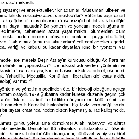
mız olabilmektedir.
ş siyasetçi ve entelektüeller, fikir adamları ‘Müslüman’ ülkeleri ve
rleme için demokrasiye davet etmektedirler? Bütün bu çağrılar sırf
rak çağdaş bir ulus olmasının imkansızlığı hatırlatılarak benliğini
sı mı dayatılmaktadır? Bir yöntem ve yönetim modeli uğuna mı
edilmekte, cehennem azabı yaşatılmakta, ölümlerden ölüm
tmekle neden modern dünyanın tanrılarını, peygamberlerini,
r eden, iflah olmaz (ama mutlaka
adam
edilmesi gereken) gerici,
‘
’
, varlığı ve kabulü bu kadar dayatılan ikinci bir
yöntem
var
‘
’
 modeli ise, mesela Beşir Atalay’ın kurucusu olduğu Ak Parti
nin
’
ntem olarak mı yapmaktadır? Demokrasi adı verilen yöntemin ve
rasinin insan anlayışı, kadına bakışı, hukuk ve adalet, ekonomi,
ık, Yahudilik, Mecusilik, Komünizm, liberalizm gibi esas aldığı,
oloji) var mıdır?
yöntem ve yönetim modelinden öte, bir ideoloji olduğunu açıkça
yöntem olsaydı, 1979 Şubatına kadar küresel düzenle geçimi çok
an’ın ‘İslam Devrimi
ile birlikte dünyanın en kötü rejimi ilan
’
ik-demokratik-Kemalist kıblesinden hiç taviz vermediği halde,
bir siyasi icraatında neden eksen kaymasıyla, radikalleşmekle,
?
ranmaz çünkü yoktur ama demokrasi Allah, nübüvvet ve ahiret
anabilmektedir. Demokrasi 85 milyonluk muhafazakâr bir ülkenin
r: Demokrat olanlar Allah inançlarını, nübüvvet, vahiy ve ahiret
aklamaktadırlar
. Bunlar demokratların
zeli
dirler. İnanç “kişi ile
’
‘ö
’