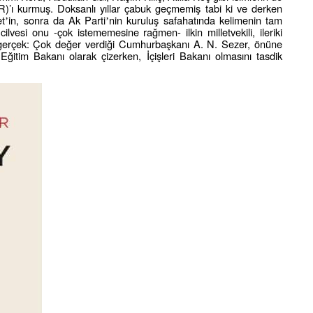
)’ı kurmuş. Doksanlı yıllar çabuk geçmemiş tabi ki ve derken
et
in, sonra da Ak Parti
nin kuruluş safahatında kelimenin tam
’
’
ilvesi onu -çok istememesine rağmen- ilkin milletvekili, ileriki
 gerçek: Çok değer verdiği Cumhurbaşkanı A. N. Sezer, önüne
 Eğitim Bakanı olarak çizerken, İçişleri Bakanı olmasını tasdik