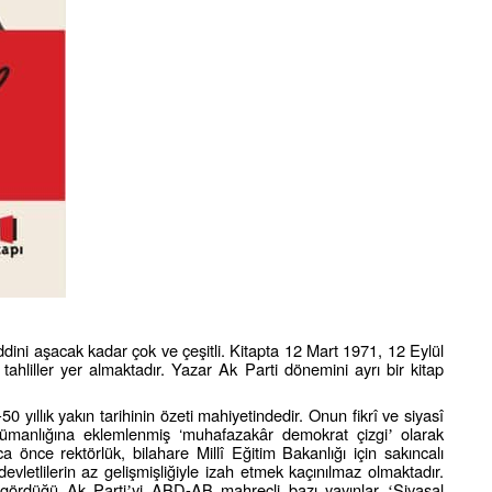
addini aşacak kadar çok ve çeşitli. Kitapta 12 Mart 1971, 12 Eylül
ahliller yer almaktadır. Yazar Ak Parti dönemini ayrı bir kitap
50 yıllık yakın tarihinin özeti mahiyetindedir. Onun fikrî ve siyasî
slümanlığına eklemlenmiş ‘muhafazakâr demokrat çizgi
olarak
’
önce rektörlük, bilahare Millî Eğitim Bakanlığı için sakıncalı
vletlilerin az gelişmişliğiyle izah etmek kaçınılmaz olmaktadır.
i gördüğü Ak Parti
yi ABD-AB mahreçli bazı yayınlar
Siyasal
’
‘