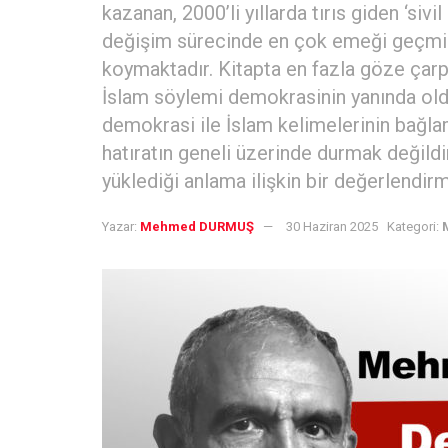
kazanan, 2000’li yıllarda tırıs giden ‘si
değişim sürecinde en çok emeği geçmiş, 
koymaktadır. Kitapta en fazla göze çar
İslam söylemi demokrasinin yanında old
demokrasi ile İslam kelimelerinin bağla
hatıratın geneli üzerinde durmak değildir
yüklediği anlama ilişkin bir değerlendi
Yazar:
Mehmed DURMUŞ
30 Haziran 2025
Kategori: