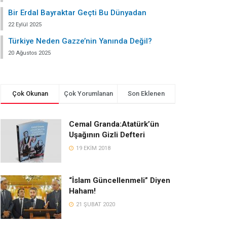
Bir Erdal Bayraktar Geçti Bu Dünyadan
22 Eylül 2025
Türkiye Neden Gazze’nin Yanında Değil?
20 Ağustos 2025
Çok Okunan
Çok Yorumlanan
Son Eklenen
Cemal Granda:Atatürk’ün
Uşağının Gizli Defteri
19 EKIM 2018
“İslam Güncellenmeli” Diyen
Haham!
21 ŞUBAT 2020