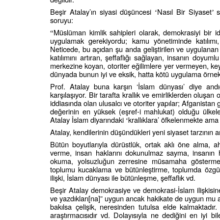
Beşir Atalay’ın siyasi düşüncesi
Nasıl Bir Siyaset
s
‘
’
soruyu:
Müslüman kimlik sahipleri olarak, demokrasiyi bir i
“
uygulamak gerekiyordu; kamu yönetiminde katılımı, 
Neticede, bu açıdan şu anda geliştirilen ve uygulanan 
katılımını artıran, şeffaflığı sağlayan, insanın doyu
merkezine koyan, otoriter eğilimlere yer vermeyen, key
dünyada bunun iyi ve eksik, hatta kötü uygulama örnekl
Prof. Atalay buna karşın ‘İslam dünyası’ diye andı
karşılaşıyor. Bir tarafta krallık ve emirliklerden oluşan 
iddiasında olan ulusalcı ve otoriter yapılar; Afganistan 
değerinin en yüksek (eşref-i mahlukat) olduğu ülkele
Atalay İslam diyarındaki
krallıklara’ öfkelenmekte ama 
‘
Atalay, kendilerinin düşündükleri yeni siyaset tarzının a
Bütün boyutlarıyla dürüstlük, ortak aklı öne alma, a
verme, insan haklarını dokunulmaz sayma, insanın h
okuma, yolsuzluğun zerresine müsamaha göstermem
toplumu kucaklama ve bütünleştirme, toplumda özgürl
ilişki, İslam dünyası ile bütünleşme, şeffaflık vd.
Beşir Atalay demokrasiye ve demokrasi-İslam ilişkisin
ve yazdıkları[na]” uygun ancak hakikate de uygun mu a
bakılsa çelişik, neresinden tutulsa elde kalmaktadır
araştırmacısıdır vd. Dolayısıyla ne dediğini en iyi b