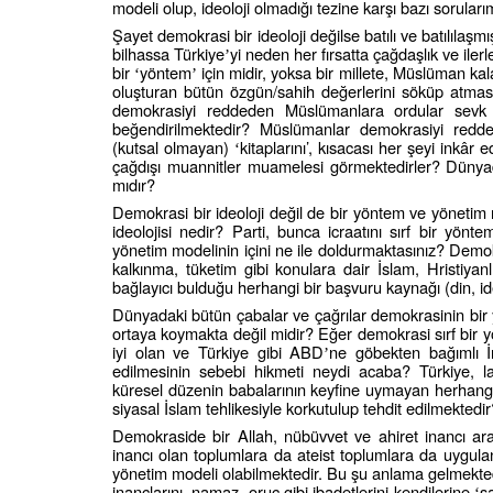
modeli olup, ideoloji olmadığı tezine karşı bazı soruları
Şayet demokrasi bir ideoloji değilse batılı ve batılılaşmı
bilhassa Türkiye
yi neden her fırsatta çağdaşlık ve ile
’
bir
yöntem
için midir, yoksa bir millete, Müslüman kala
‘
’
oluşturan bütün özgün/sahih değerlerini söküp atma
demokrasiyi reddeden Müslümanlara ordular sevk 
beğendirilmektedir? Müslümanlar demokrasiyi redde
(kutsal olmayan)
kitaplarını’, kısacası her şeyi inkâ
‘
çağdışı muannitler muamelesi görmektedirler? Dünyada
mıdır?
Demokrasi bir ideoloji değil de bir yöntem ve yönetim
ideolojisi nedir? Parti, bunca icraatını sırf bir yö
yönetim modelinin içini ne ile doldurmaktasınız? Demok
kalkınma, tüketim gibi konulara dair İslam, Hristiyanl
bağlayıcı bulduğu herhangi bir başvuru kaynağı (din, ide
Dünyadaki bütün çabalar ve çağrılar demokrasinin bir 
ortaya koymakta değil midir? Eğer demokrasi sırf bir 
iyi olan ve Türkiye gibi ABD
ne göbekten bağımlı İr
’
edilmesinin sebebi hikmeti neydi acaba? Türkiye, la
küresel düzenin babalarının keyfine uymayan herhangi 
siyasal İslam tehlikesiyle korkutulup tehdit edilmektedir
Demokraside bir Allah, nübüvvet ve ahiret inancı a
inancı olan toplumlara da ateist toplumlara da uygul
yönetim modeli olabilmektedir. Bu şu anlama gelmektedi
inançlarını, namaz, oruç gibi ibadetlerini kendilerine
s
‘