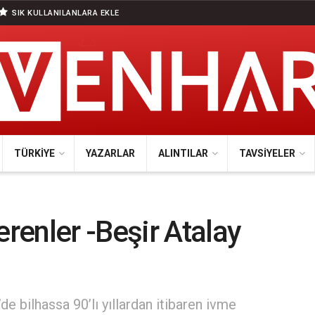
SIK KULLANILANLARA EKLE
TÜRKIYE
YAZARLAR
ALINTILAR
TAVSIYELER
enler -Beşir Atalay
’de bilhassa 90’lı yıllardan itibaren ivme