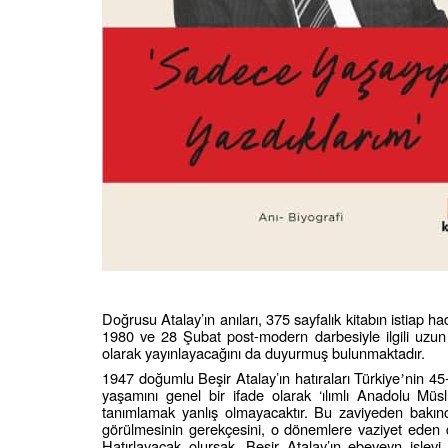
Doğrusu Atalay’ın anıları, 375 sayfalık kitabın istiap h
1980 ve 28 Şubat post-modern darbesiyle ilgili uzun t
olarak yayınlayacağını da duyurmuş bulunmaktadır.
1947 doğumlu Beşir Atalay’ın hatıraları Türkiye
nin 45-
’
yaşamını genel bir ifade olarak ‘ılımlı Anadolu Mü
tanımlamak yanlış olmayacaktır. Bu zaviyeden bakınca 
görülmesinin gerekçesini, o dönemlere vaziyet eden de
Hatırlayacak olursak, Beşir Atalay’ın ebeveyn işlev