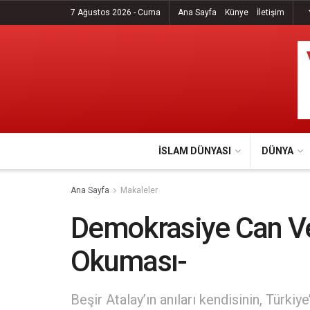
7 Ağustos 2026 - Cuma
Ana Sayfa
Künye
İletişim
İSLAM DÜNYASI
DÜNYA
Ana Sayfa
Makaleler
Demokrasiye Can Ver
Okuması-
Beşir Atalay’ın anıları kendisinin, Türkiye