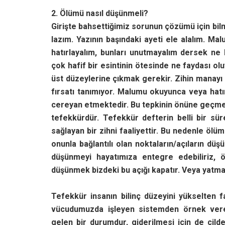
2. Ölümü nasıl düşünmeli?
Girişte bahsettiğimiz sorunun çözümü için bi
lazım. Yazının başındaki ayeti ele alalım. M
hatırlayalım, bunları unutmayalım dersek ne 
çok hafif bir esintinin ötesinde ne faydası olu
üst düzeylerine çıkmak gerekir. Zihin manayı 
fırsatı tanımıyor. Malumu okuyunca veya hatır
cereyan etmektedir. Bu tepkinin önüne geçm
tefekkürdür. Tefekkür defterin belli bir sür
sağlayan bir zihni faaliyettir. Bu nedenle ölü
onunla bağlantılı olan noktaların/açıların d
düşünmeyi hayatımıza entegre edebiliriz,
düşünmek bizdeki bu açığı kapatır. Veya yatma
Tefekkür insanın bilinç düzeyini yükselten fa
vücudumuzda işleyen sistemden örnek verebili
gelen bir du­rumdur, giderilmesi için de cild