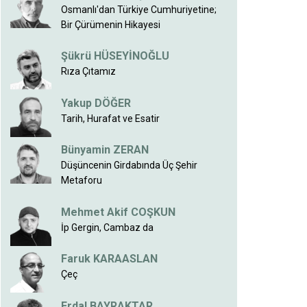
Osmanlı'dan Türkiye Cumhuriyetine;
Bir Çürümenin Hikayesi
Şükrü HÜSEYİNOĞLU
Rıza Çıtamız
Yakup DÖĞER
Tarih, Hurafat ve Esatir
Bünyamin ZERAN
Düşüncenin Girdabında Üç Şehir
Metaforu
Mehmet Akif COŞKUN
İp Gergin, Cambaz da
Faruk KARAASLAN
Çeç
Erdal BAYRAKTAR