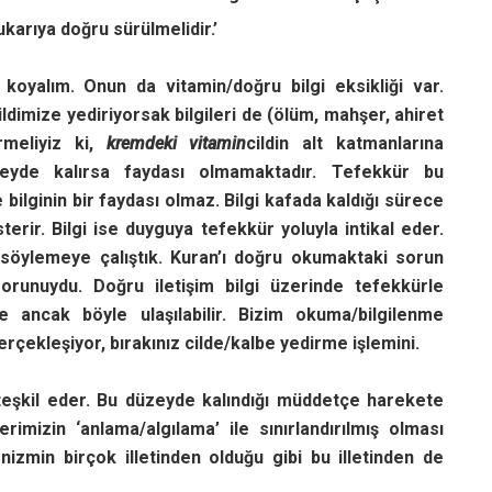
yukarıya doğru sürülmelidir.’
’ koyalım. Onun da vitamin/doğru bilgi eksikliği var.
ldimize yediriyorsak bilgileri de (ölüm, mahşer, ahiret
irmeliyiz ki,
kremdeki vitamin
cildin alt katmanlarına
 Yüzeyde kalırsa faydası olmamaktadır. Tefekkür bu
bilginin bir faydası olmaz. Bilgi kafada kaldığı sürece
terir. Bilgi ise duyguya tefekkür yoluyla intikal eder.
 söylemeye çalıştık. Kuran’ı doğru okumaktaki sorun
sorunuydu. Doğru iletişim bilgi üzerinde tefekkürle
te ancak böyle ulaşılabilir. Bizim okuma/bilgilenme
rçekleşiyor, bırakınız cilde/kalbe yedirme işlemini.
teşkil eder. Bu düzeyde kalındığı müddetçe harekete
imizin ‘anlama/algılama’ ile sınırlandırılmış olması
izmin birçok illetinden olduğu gibi bu illetinden de