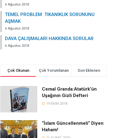
6 Ağustos 2018
TEMEL PROBLEM: TIKANIKLIK SORUNUNU
AŞMAK
6 Ağustos 2018
DAVA ÇALIŞMALARI HAKKINDA SORULAR
6 Ağustos 2018
Çok Okunan
Çok Yorumlanan
Son Eklenen
Cemal Granda:Atatürk’ün
Uşağının Gizli Defteri
19 EKIM 2018
“İslam Güncellenmeli” Diyen
Haham!
21 ŞUBAT 2020