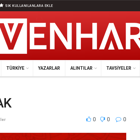
SIK KULLANILANLARA EKLE
TÜRKIYE
YAZARLAR
ALINTILAR
TAVSIYELER
AK
0
0
0
ler