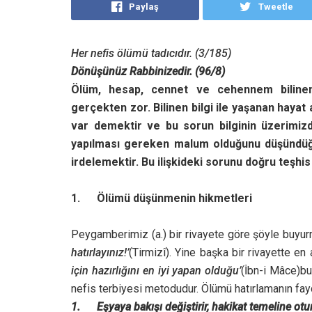
Paylaş
Tweetle
Her nefis ölümü tadıcıdır. (3/185)
Dönüşünüz Rabbinizedir. (96/8)
Ölüm, hesap, cennet ve cehennem bilinen 
gerçekten zor. Bilinen bilgi ile yaşanan hayat 
var demektir ve bu sorun bilginin üzerimiz
yapılması gereken malum olduğunu düşündüğüm
irdelemektir. Bu ilişkideki sorunu doğru teşhis
1.
Ölümü düşünmenin hikmetleri
Peygamberimiz (a.) bir rivayete göre şöyle buyur
hatırlayınız!’
(Tirmizî). Yine başka bir rivayette en a
için hazırlığını en iyi yapan olduğu’
(İbn-i Mâce)bu
nefis terbiyesi metodudur. Ölümü hatırlamanın fayd
1. Eşyaya bakışı değiştirir, hakikat temeline otu