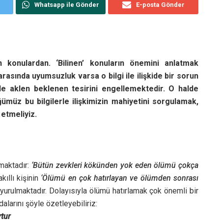
Whatsapp ile Gönder
E-posta Gönder
konulardan. ‘Bilinen’ konuların önemini anlatmak
arasında uyumsuzluk varsa o bilgi ile ilişkide bir sorun
de aklen beklenen tesirini engellemektedir. O halde
üz bu bilgilerle ilişkimizin mahiyetini sorgulamak,
 etmeliyiz.
maktadır:
‘Bütün zevkleri kökünden yok eden ölümü çokça
kıllı kişinin
‘Ölümü en çok hatırlayan ve ölümden sonrası
yurulmaktadır. Dolayısıyla ölümü hatırlamak çok önemli bir
alarını şöyle özetleyebiliriz:
rtur