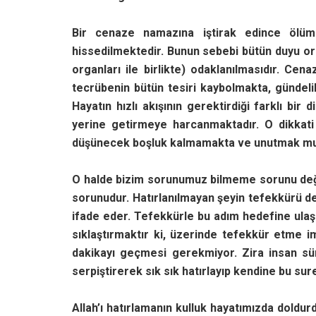
Bir cenaze namazına iştirak edince ölüm 
hissedilmektedir. Bunun sebebi bütün duyu org
organları ile birlikte) odaklanılmasıdır. C
tecrübenin bütün tesiri kaybolmakta, gündeli
Hayatın hızlı akışının gerektirdiği farklı bir 
yerine getirmeye harcanmaktadır. O dikkati
düşünecek boşluk kalmamakta ve unutmak mu
O halde bizim sorunumuz bilmeme sorunu değ
sorunudur. Hatırlanılmayan şeyin tefekkürü d
ifade eder. Tefekkürle bu adım hedefine ulaşır
sıklaştırmaktır ki, üzerinde tefekkür etme i
dakikayı geçmesi gerekmiyor. Zira insan s
serpiştirerek sık sık hatırlayıp kendine bu sur
Allah’ı hatırlamanın kulluk hayatımızda doldur