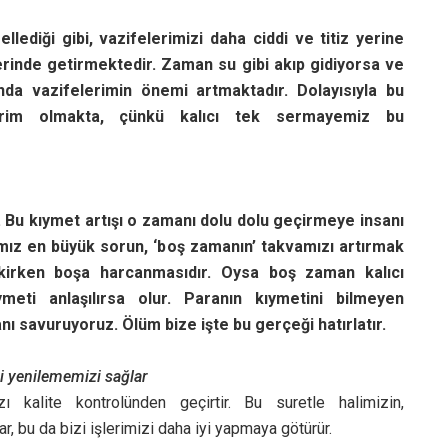
ediği gibi, vazifelerimizi daha ciddi ve titiz yerine
berinde getirmektedir. Zaman su gibi akıp gidiyorsa ve
nda vazifelerimin önemi artmaktadır. Dolayısıyla bu
rim olmakta, çünkü kalıcı tek sermayemiz bu
Bu kıymet artışı o zamanı dolu dolu geçirmeye insanı
ız en büyük sorun, ‘boş zamanın’ takvamızı artırmak
kirken boşa harcanmasıdır. Oysa boş zaman kalıcı
eti anlaşılırsa olur. Paranın kıymetini bilmeyen
ı savuruyoruz. Ölüm bize işte bu gerçeği hatırlatır.
i yenilememizi sağlar
ı kalite kontrolünden geçirtir. Bu suretle halimizin,
r, bu da bizi işlerimizi daha iyi yapmaya götürür.