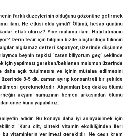
lmenin farklı düzeylerinin olduğunu gözönüne getirmek
alumu ilam. Ne etkisi oldu şimdi? Ölümü, hesap gününü
kadar etkili oluruz? Yine malumu ilam. Hatırlatmanın
yor? Derin tesir için bilginin bizde oluşturduğu bilincin
algılar algılamaz defteri kapatıyor, üzerinde düşünme
layınca beynin tepkisi ‘zaten biliyorum geç’ şeklinde
ek için yapılması gereken/beklenen malumun üzerinde
e daha açık tutulmasını ve içinin mütalaa edilmesini
m üzerinde 3-5 dk. zaman ayırıp konsantreli bir şekilde
üşünülmesi gerekmektedir. Akşamları beş dakika ölümü
 örneğin akşam namazının hemen arkasından ölümü
dan önce bunu yapabiliriz.
aliyetin adıdır. Bu konuyu daha iyi anlayabilmek için
riz: ‘Kuru cilt, ciltteki vitamin eksikliğinden ileri
e bu vitaminlerin verilmesi ge­reklidir. Ne çeşit krem