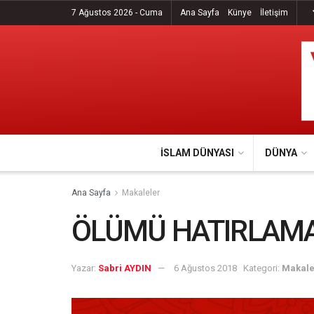
7 Ağustos 2026 - Cuma
Ana Sayfa
Künye
İletişim
İSLAM DÜNYASI
DÜNYA
Ana Sayfa
Makaleler
ÖLÜMÜ HATIRLAM
Yazar:
Sabri AYDIN
6 Ağustos 2018
Kategori:
Makale