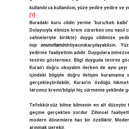
kullanılırsa kullanılsın, yüze yedire yedire ve 
[1]
Buradaki kuru cildin yerine ‘kuru/katı kalbi
Dolayısıyla elimize krem sürerken onu nasıl ci
sahneleriyle birlikte) duygu cildimize yed
inip
onun
vitamin
ihtiyacınıkarşılayabilsin.
yedirme faaliyetinin adıdır. Duygulara inmezse 
tesirini göstermez. Bilgi duyguda tesirini gös
Kuran’ı doğru okuyalım derken de aynı şeyi
içindeki bilgiyle doğru iletişim kuramama 
gerçekleştirilebilir, Kuran’ın övdüğü hikme
tarzımız kremi/bilgiyi hiç sürmeme şeklinde ge
Tefekkürsüz bilme bilmenin en alt düzeyini 
geçme gerçekten zordur. Zihinsel faaliyetler
modern dönemlere has bir özelliktir. Modern
arınmak gerekir.