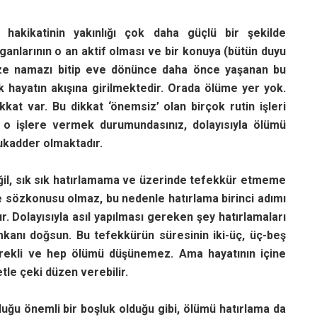
hakikatinin yakınlığı çok daha güçlü bir şekilde
anlarının o an aktif olması ve bir konuya (bütün duyu
enaze namazı bitip eve dönünce daha önce yaşanan bu
k hayatın akışına girilmektedir. Orada ölüme yer yok.
dikkat var. Bu dikkat ‘önemsiz’ olan birçok rutin işleri
 o işlere vermek durumundasınız, dolayısıyla ölümü
kadder olmaktadır.
il, sık sık hatırlamama ve üzerinde tefekkür etmeme
e sözkonusu olmaz, bu nedenle hatırlama birinci adımı
. Dolayısıyla asıl yapılması gereken şey hatırlamaları
mkanı doğsun. Bu tefekkürün süresinin iki-üç, üç-beş
ürekli ve hep ölümü düşünemez. Ama hayatının içine
etle çeki düzen verebilir.
duğu önemli bir boşluk olduğu gibi, ölümü hatırlama da