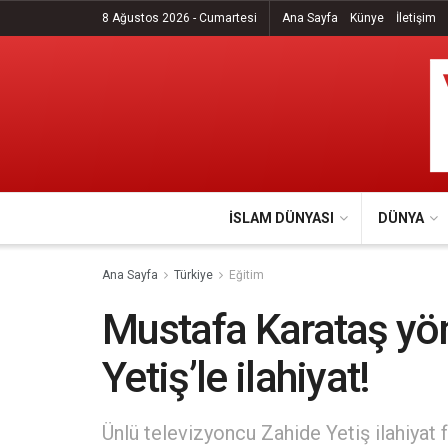
8 Ağustos 2026 - Cumartesi
Ana Sayfa
Künye
İletişim
İSLAM DÜNYASI
DÜNYA
Ana Sayfa
Türkiye
Eğitim
Mustafa Karataş yö
Yetiş’le ilahiyat!
Ünlü televizyoncu Zahide Yetiş ilahiyat f