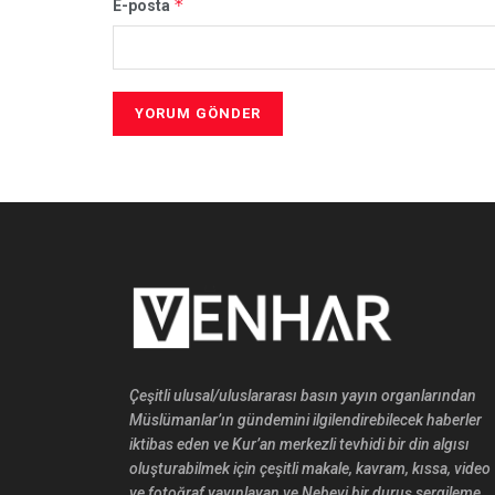
*
E-posta
Çeşitli ulusal/uluslararası basın yayın organlarından
Müslümanlar’ın gündemini ilgilendirebilecek haberler
iktibas eden ve Kur’an merkezli tevhidi bir din algısı
oluşturabilmek için çeşitli makale, kavram, kıssa, video
ve fotoğraf yayınlayan ve Nebevi bir duruş sergileme