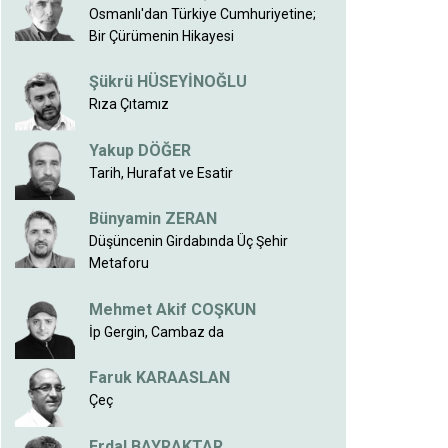
Osmanlı'dan Türkiye Cumhuriyetine;
Bir Çürümenin Hikayesi
Şükrü HÜSEYİNOĞLU
Rıza Çıtamız
Yakup DÖĞER
Tarih, Hurafat ve Esatir
Bünyamin ZERAN
Düşüncenin Girdabında Üç Şehir
Metaforu
Mehmet Akif COŞKUN
İp Gergin, Cambaz da
Faruk KARAASLAN
Çeç
Erdal BAYRAKTAR