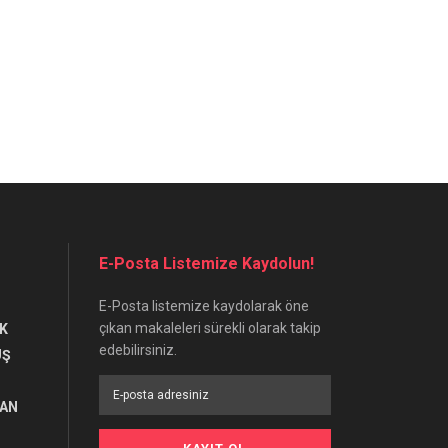
E-Posta Listemize Kaydolun!
E-Posta listemize kaydolarak öne
çıkan makaleleri sürekli olarak takip
K
edebilirsiniz.
UŞ
RAN