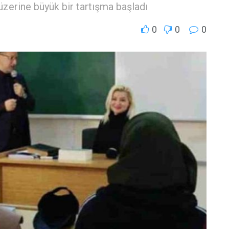
zerine büyük bir tartışma başladı
0
0
0