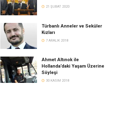
21 ŞUBAT 2020
Türbanlı Anneler ve Seküler
Kızları
7 ARALIK 2018
Ahmet Altınok ile
Hollanda’daki Yaşam Üzerine
Söyleşi
30 KASIM 2018