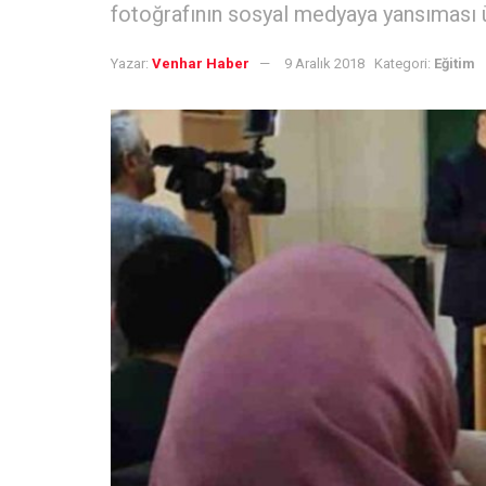
fotoğrafının sosyal medyaya yansıması ü
Yazar:
Venhar Haber
9 Aralık 2018
Kategori:
Eğitim