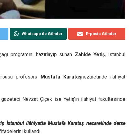
Whatsapp ile Gönder
E-posta Gönder
şağı programını hazırlayıp sunan
Zahide Yetiş
, İstanbul
kürsüsü profesörü
Mustafa Karataş
nezaretinde ilahiyat
azeteci Nevzat Çiçek ise Yetiş’in ilahiyat fakültesinde
iş İstanbul ilâhiyatta Mustafa Karataş nezaretinde derse
”
ifadelerini kullandı.