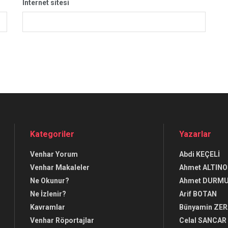
İnternet sitesi
Kategoriler
Yazarlar
Venhar Yorum
Abdi KEÇELİ
Venhar Makaleler
Ahmet ALTINO
Ne Okunur?
Ahmet DURM
Ne İzlenir?
Arif BOTAN
Kavramlar
Bünyamin ZE
Venhar Röportajlar
Celal SANCAR