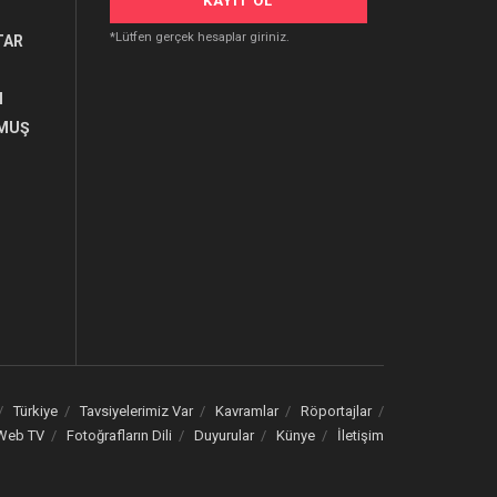
*Lütfen gerçek hesaplar giriniz.
TAR
I
MUŞ
U
Türkiye
Tavsiyelerimiz Var
Kavramlar
Röportajlar
Web TV
Fotoğrafların Dili
Duyurular
Künye
İletişim