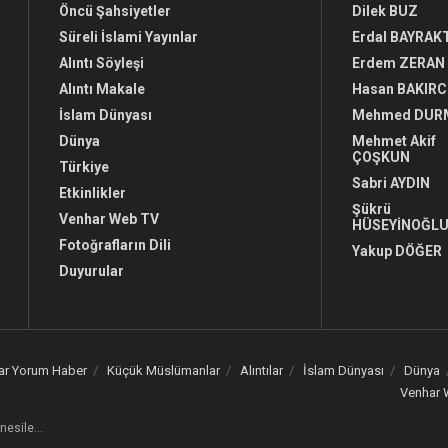
Öncü Şahsiyetler
Dilek BUZ
Süreli İslami Yayınlar
Erdal BAYRAK
Alıntı Söyleşi
Erdem ZERAN
Alıntı Makale
Hasan BAKIRC
İslam Dünyası
Mehmed DUR
Dünya
Mehmet Akif
ÇOŞKUN
Türkiye
Sabri AYDIN
Etkinlikler
Şükrü
Venhar Web TV
HÜSEYİNOĞL
Fotoğrafların Dili
Yakup DÖĞER
Duyurular
ar Yorum Haber
Küçük Müslümanlar
Alıntılar
İslam Dünyası
Dünya
Venhar 
 nesile…