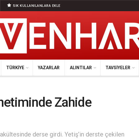
SIK KULLANILANLARA EKLE
TÜRKIYE
YAZARLAR
ALINTILAR
TAVSIYELER
netiminde Zahide
akültesinde derse girdi. Yetiş’in derste çekilen