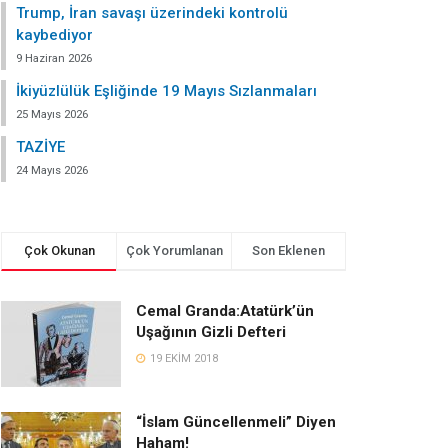
Trump, İran savaşı üzerindeki kontrolü
kaybediyor
9 Haziran 2026
İkiyüzlülük Eşliğinde 19 Mayıs Sızlanmaları
25 Mayıs 2026
TAZİYE
24 Mayıs 2026
Çok Okunan
Çok Yorumlanan
Son Eklenen
Cemal Granda:Atatürk’ün
Uşağının Gizli Defteri
19 EKIM 2018
“İslam Güncellenmeli” Diyen
Haham!