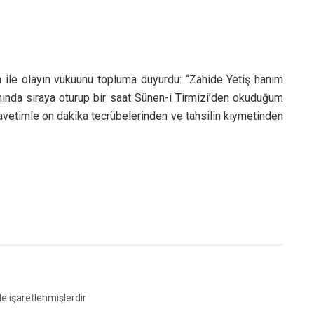
a ile olayın vukuunu topluma duyurdu: “Zahide Yetiş hanım
nında sıraya oturup bir saat Sünen-i Tirmizi’den okuduğum
avetimle on dakika tecrübelerinden ve tahsilin kıymetinden
le işaretlenmişlerdir