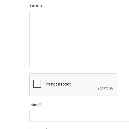
Yorum
*
İsim