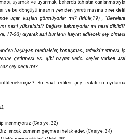
tması, uyumak ve uyanmak, baharda tabiatın canlanmasıyla
esi ve bu döngüyü insanın yeniden yaratılmasına birer delil
nde uçan kuşları görmüyorlar mı? (Mülk,19)
,
“Develere
mı nasıl yükseltildi? Dağlara bakmıyorlar mı nasıl dikildi?
ye, 17-20) diyerek asıl bunların hayret edilecek şey olması
minden başlayan merhaleler, konuşması, tefekkür etmesi, iç
erine getirmesi vs. gibi hayret verici şeyler varken asıl
acak şey değil mi?
riltilecekmişiz? Bu vaat edilen şey eskilerin uydurma
2),
lip inanmıyoruz (Casiye, 22)
. Bizi ancak zamanın geçmesi helak eder. (Casiye, 24)