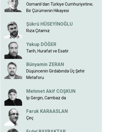
Osmanlı'dan Türkiye Cumhuriyetine;
Bir Çürümenin Hikayesi
Şükrü HÜSEYİNOĞLU
Rıza Çıtamız
Yakup DÖĞER
Tarih, Hurafat ve Esatir
Bünyamin ZERAN
Düşüncenin Girdabında Üç Şehir
Metaforu
Mehmet Akif COŞKUN
İp Gergin, Cambaz da
Faruk KARAASLAN
Çeç
Erdal BAYRAKTAR