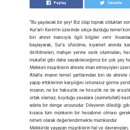
Paylaş
Tweetle
“Bu şaşılacak bir şey! Biz ölüp toprak olduktan so
Kur’an’ı Kerim’in üzerinde sıkça durduğu temel kon
biri ahiret inancıyla ilgili bilgiler verir. İnsa
başlayarak, Sur’a üfürülme, kıyamet anında kai
diriltilmeleri, mahşer yerine sevk olunmaları, hes
mükafat gibi daha sayabileceğimiz bir çok şey hak
Mekkeli müşriklerin ahirete iman etmeyişleri üzer
Allah’a imanın temel şartlarından biri de ahirete
yapıp ettiklerinin karşılığını istisnasız görme yeri
insanın, ne bir haksızlık ne hırsızlık ne de arsız
ortak olamaz; koyduğu yasalara (sünnetullah) kas
adeta bir denge unsurudur. Dileyenin dilediği g
kısaca tüm münkerin bir hesabının olması gerekt
nimeti olarak değerlendirmekte mümkündür.
Mekke’de yaşayan müşriklerin hal ve davranışları, 