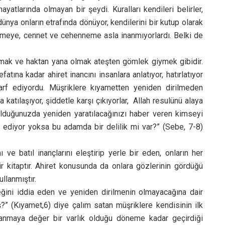
atlarında olmayan bir şeydi. Kuralları kendileri belirler,
dünya onların etrafında dönüyor, kendilerini bir kutup olarak
ermeye, cennet ve cehenneme asla inanmıyorlardı. Belki de
atmak ve haktan yana olmak ateşten gömlek giymek gibidir.
atına kadar ahiret inancını insanlara anlatıyor, hatırlatıyor
rf ediyordu. Müşriklere kıyametten yeniden dirilmeden
katılaşıyor, şiddetle karşı çıkıyorlar, Allah resulünü alaya
 olduğunuzda yeniden yaratılacağınızı haber veren kimseyi
ı ediyor yoksa bu adamda bir delilik mi var?” (Sebe, 7-8)
nı ve batıl inançlarını eleştirip yerle bir eden, onların her
ir kitaptır. Ahiret konusunda da onlara gözlerinin gördüğü
llanmıştır.
ğini iddia eden ve yeniden dirilmenin olmayacağına dair
(Kıyamet,6) diye çalım satan müşriklere kendisinin ilk
nın anmaya değer bir varlık olduğu döneme kadar geçirdiği