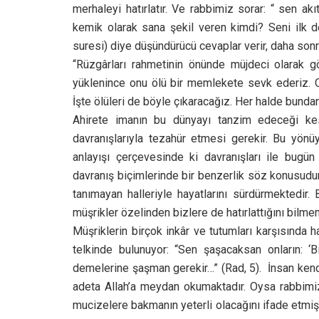
merhaleyi hatırlatır. Ve rabbimiz sorar: “ sen ak
kemik olarak sana şekil veren kimdi? Seni ilk d
suresi) diye düşündürücü cevaplar verir, daha sonra
“Rüzgârları rahmetinin önünde müjdeci olarak gö
yüklenince onu ölü bir memlekete sevk ederiz. Or
İşte ölüleri de böyle çıkaracağız. Her halde bundan 
Ahirete imanın bu dünyayı tanzim edeceği kes
davranışlarıyla tezahür etmesi gerekir. Bu yönü
anlayışı çerçevesinde ki davranışları ile bugün
davranış biçimlerinde bir benzerlik söz konusudur.
tanımayan halleriyle hayatlarını sürdürmektedir
müşrikler özelinden bizlere de hatırlattığını bilm
Müşriklerin birçok inkâr ve tutumları karşısında 
telkinde bulunuyor: “Sen şaşacaksan onların: ‘
demelerine şaşman gerekir…” (Rad, 5). İnsan kendi
adeta Allah’a meydan okumaktadır. Oysa rabbimi
mucizelere bakmanın yeterli olacağını ifade etmişti