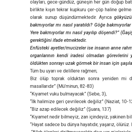
olayları, gece-gündüz, güneşin her gün doğup ba
birlikte kışın tekrar kupkuru çer-çöp haline gelm
olarak sunup düşündürmektedir. Ayrıca
gökyüzü
bakmıyorlar mı nasıl yaratıldı? Göğe bakmıyorlar 
Yere bakmıyorlar mı nasıl yayılıp döşendi?” (Ğaşi
gerektiğini ifade etmektedir.
Enfüsteki ayetler/mucizeler ise insanın anne rah
organlarının kendi iradesi olmadan görevlerini y
öldükten sonrayı uzak görmek bir insan için şaşıl
Tüm bu uyarı ve delillere rağmen;
Biz ölüp toprak olduktan sonra yeniden mi di
masallarıdır” (Mü’minun, 82-83)
“Kıyamet vuku bulmayacak” (Sebe, 3),
“İlk halimize geri çevrilecek değiliz” (Naziat, 10-1
“Biz azap edilecek değiliz” (Şuara, 137)
“Kıyamet nedir bilmeyiz, zan içindeyiz, yakinen bi
“Hayat sadece bu dünya hayatıdır, yaşarız, ölürüz