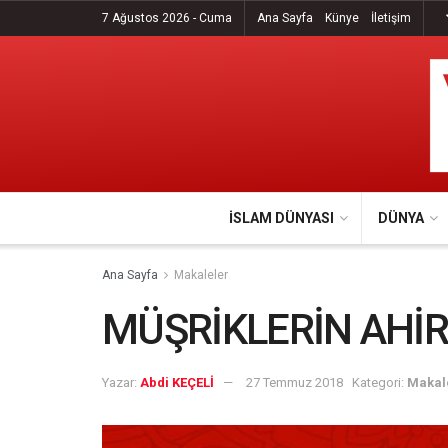
7 Ağustos 2026 - Cuma
Ana Sayfa
Künye
İletişim
İSLAM DÜNYASI
DÜNYA
Ana Sayfa
Makaleler
MÜŞRİKLERİN AHİR
Yazar:
Abdi KEÇELİ
27 Temmuz 2018
Kategori:
Makal