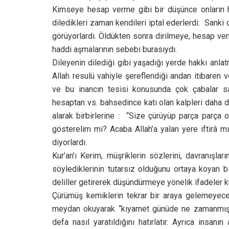
Kimseye hesap verme gibi bir düşünce onların hay
diledikleri zaman kendileri iptal ederlerdi. Sanki 
görüyorlardı. Öldükten sonra dirilmeye, hesap v
haddi aşmalarının sebebi burasıydı.
Dileyenin dilediği gibi yaşadığı yerde hakkı anl
Allah resulü vahiyle şereflendiği andan itibaren vef
ve bu inancın tesisi konusunda çok çabalar sa
hesaptan vs. bahsedince katı olan kalpleri daha da 
alarak birbirlerine : “Size çürüyüp parça parça
gösterelim mi? Acaba Allah’a yalan yere iftirâ m
diyorlardı.
Kur’an’ı Kerim, müşriklerin sözlerini, davranışları
söylediklerinin tutarsız olduğunu ortaya koyan b
deliller getirerek düşündürmeye yönelik ifadeler ku
Çürümüş kemiklerin tekrar bir araya gelemeyece
meydan okuyarak “kıyamet günüde ne zamanmış?” 
defa nasıl yaratıldığını hatırlatır. Ayrıca insa