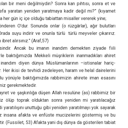
ıtılan bir meni değilmiydin? Sonra kan pıhtısı, sonra et ve
efa yaratan yeniden yaratmaya kadir değil mi?” (kıyamet
 her gün iç içe olduğu tabiattan misaller vererek yine;
nderen O’dur. Sonunda onlar (o rüzgârlar), ağır bulutları
ada suyu indirir ve onunla türlü türlü meyveler çıkarırız.
ibret alırsınız.” (Araf,57)
indir. Ancak bu imanın inandım demekten ziyade fiili
yle baktığımızda Mekkeli müşriklerin inanmadıkları ahiret
 inandım diyen dünya Müslümanlarının –istisnalar hariç-
 Her ikisi de tevhidi zedeleyen, haram ve helal dairelerini
. Bu yönüyle baktığımızda rabbimizin ahirete iman esasını
emiz gerekmektedir.
hayret ve şaşkınlığa düşen Allah resulüne (as) rabbimiz bir
Biz ölüp toprak olduktan sonra yeniden mi yaratılacağız
 yaratılışını unuttuğu gibi yeniden yaratılmayı yok sayarak
z insana afakta ve enfüste mucizelerini göstermiş ve bu
r. (Fussilet, 53) Afakta yani dış dünya da gösterilen tabiat