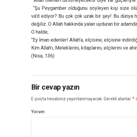
“Allah ölenleri diriltmeyecektir diye var güçleriyle 
“Şu Peygamber olduğunu söyleyen kişi size ölüp t
va’d ediyor? Bu çok çok uzak bir şey! Bu dünya ha
değiliz. O Allah hakkında yalan uyduran bir adamd
O halde;
“Ey İman edenler! Allah’a, elçisine, elçisine indird
Kim Allah’ı, Meleklerini, kitaplarını, elçilerini ve
(Nisa, 136)
Bir cevap yazın
*
E-posta hesabınız yayımlanmayacak.
Gerekli alanlar
i
Yorum