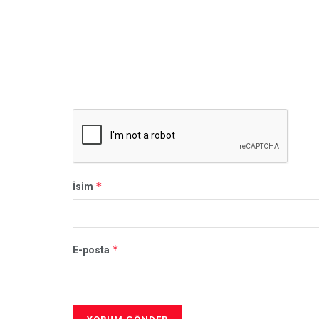
*
İsim
*
E-posta