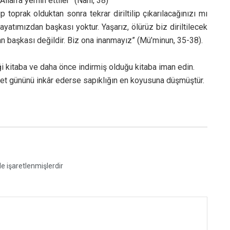
Allah’a yemin ettiler” (Nahl, 38)
oprak olduktan sonra tekrar diriltilip çıkarılacağınızı mı
yatımızdan başkası yoktur. Yaşarız, ölürüz biz diriltilecek
an başkası değildir. Biz ona inanmayız” (Mü’minun, 35-38).
iği kitaba ve daha önce indirmiş olduğu kitaba iman edin.
 ahiret gününü inkâr ederse sapıklığın en koyusuna düşmüştür.
le işaretlenmişlerdir