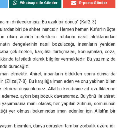
Whatsapp ile Gönder
E-posta Gönder
nra mı dirilecekmişiz. Bu uzak bir dönüş” (Kaf2-3)
ulardan biri de ahiret inancıdır. Hemen hemen Kur’an’ın üçte
nların ölüm anında meleklerin ruhlarını nasıl aldıklarından
natın dengelerinin nasıl bozulacağı, insanların yeniden
aba çekilmeleri, karşılıklı tartışmaları, konuşmaları, ceza,
kında tafsilatlı olarak bilgiler vermektedir. Bu yazımız da
inde duracağız.
 iman etmektir. Ahiret, insanların öldükten sonra dünya da
dir. (Zilzal,7-8) Bu karşılığa iman eden ve onu yakinen bilen
lık etmesi düşünülemez. Allah’ın kendisine ait özelliklerine
t edemez, aykırı başıbozuk davranamaz. Bu yönü ile ahiret,
ibi yaşamasına mani olacak, her yapılan zulmün, sömürünün
iği yer olması bakımından iman edenler için Allah’ın bir
yaşam biçimleri, dünya görüşleri tam bir zorbalık üzere idi.