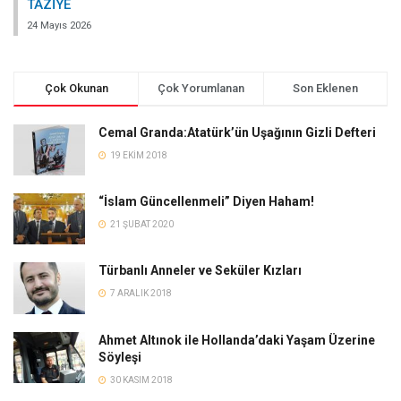
TAZİYE
24 Mayıs 2026
Çok Okunan
Çok Yorumlanan
Son Eklenen
Cemal Granda:Atatürk’ün Uşağının Gizli Defteri
19 EKIM 2018
“İslam Güncellenmeli” Diyen Haham!
21 ŞUBAT 2020
Türbanlı Anneler ve Seküler Kızları
7 ARALIK 2018
Ahmet Altınok ile Hollanda’daki Yaşam Üzerine
Söyleşi
30 KASIM 2018