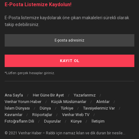
E-Posta Listemize Kaydolun!
E-Posta listemize kaydolarak öne çıkan makaleleri sürekli olarak
takip edebilirsiniz.
*Lütfen gerçek hesaplar giriniz.
Ana Sayfa
Her Güne Bir Ayet
Yazarlarımız
Venhar Yorum Haber
Küçük Müslümanlar
Alıntılar
İslam Dünyası
Dünya
Türkiye
Tavsiyelerimiz Var
Kavramlar
Röportajlar
Venhar Web TV
Fotoğrafların Dili
Duyurular
Künye
İletişim
© 2021 Venhar Haber – Rabbi için namaz kılan ve dik duran bir nesile…