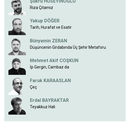
Şükrü HÜSEYİNOĞLU
Rıza Çıtamız
Yakup DÖĞER
Tarih, Hurafat ve Esatir
Bünyamin ZERAN
Düşüncenin Girdabında Üç Şehir Metaforu
Mehmet Akif COŞKUN
İp Gergin, Cambaz da
Faruk KARAASLAN
Çeç
Erdal BAYRAKTAR
Teyakkuz Hali