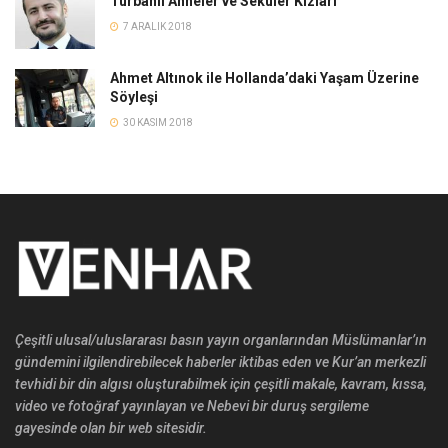
Türbanlı Anneler ve Seküler Kızları
7 ARALIK 2018
Ahmet Altınok ile Hollanda’daki Yaşam Üzerine
Söyleşi
30 KASIM 2018
Çeşitli ulusal/uluslararası basın yayın organlarından Müslümanlar’ın
gündemini ilgilendirebilecek haberler iktibas eden ve Kur’an merkezli
tevhidi bir din algısı oluşturabilmek için çeşitli makale, kavram, kıssa,
video ve fotoğraf yayınlayan ve Nebevi bir duruş sergileme
gayesinde olan bir web sitesidir.