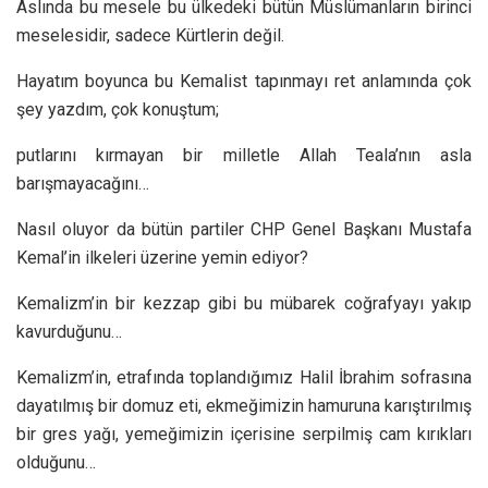
Aslında bu mesele bu ülkedeki bütün Müslümanların birinci
meselesidir, sadece Kürtlerin değil.
Hayatım boyunca bu Kemalist tapınmayı ret anlamında çok
şey yazdım, çok konuştum;
putlarını kırmayan bir milletle Allah Teala’nın asla
barışmayacağını…
Nasıl oluyor da bütün partiler CHP Genel Başkanı Mustafa
Kemal’in ilkeleri üzerine yemin ediyor?
Kemalizm’in bir kezzap gibi bu mübarek coğrafyayı yakıp
kavurduğunu…
Kemalizm’in, etrafında toplandığımız Halil İbrahim sofrasına
dayatılmış bir domuz eti, ekmeğimizin hamuruna karıştırılmış
bir gres yağı, yemeğimizin içerisine serpilmiş cam kırıkları
olduğunu…