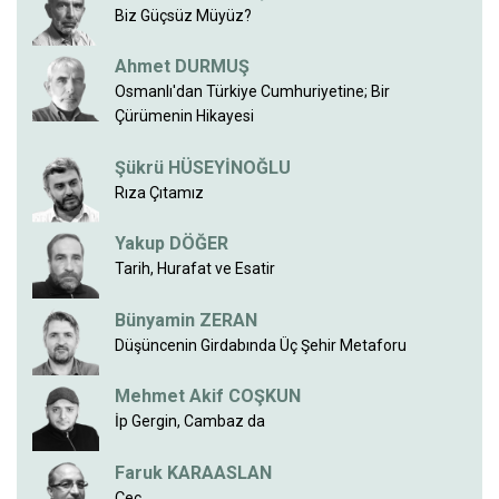
Biz Güçsüz Müyüz?
Ahmet DURMUŞ
Osmanlı'dan Türkiye Cumhuriyetine; Bir
Çürümenin Hikayesi
Şükrü HÜSEYİNOĞLU
Rıza Çıtamız
Yakup DÖĞER
Tarih, Hurafat ve Esatir
Bünyamin ZERAN
Düşüncenin Girdabında Üç Şehir Metaforu
Mehmet Akif COŞKUN
İp Gergin, Cambaz da
Faruk KARAASLAN
Çeç