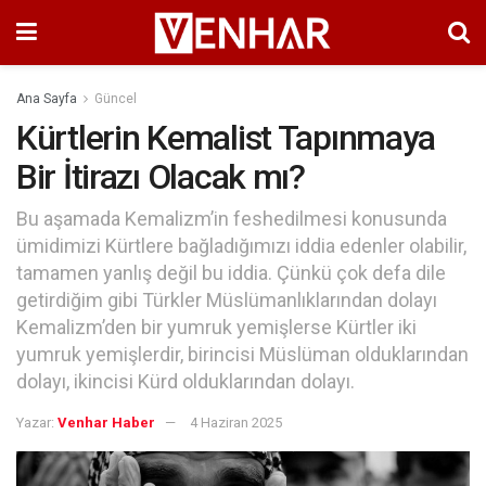
Ana Sayfa
Güncel
Kürtlerin Kemalist Tapınmaya
Bir İtirazı Olacak mı?
Bu aşamada Kemalizm’in feshedilmesi konusunda
ümidimizi Kürtlere bağladığımızı iddia edenler olabilir,
tamamen yanlış değil bu iddia. Çünkü çok defa dile
getirdiğim gibi Türkler Müslümanlıklarından dolayı
Kemalizm’den bir yumruk yemişlerse Kürtler iki
yumruk yemişlerdir, birincisi Müslüman olduklarından
dolayı, ikincisi Kürd olduklarından dolayı.
Yazar:
Venhar Haber
4 Haziran 2025