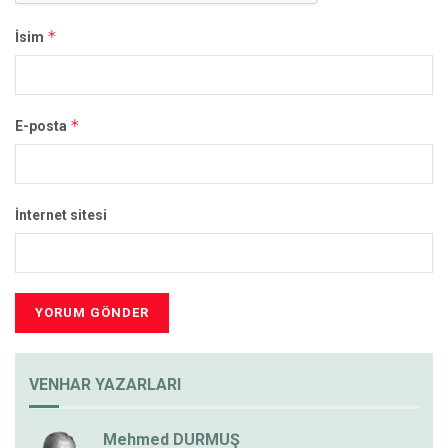
*
İsim
*
E-posta
İnternet sitesi
VENHAR YAZARLARI
Mehmed DURMUŞ