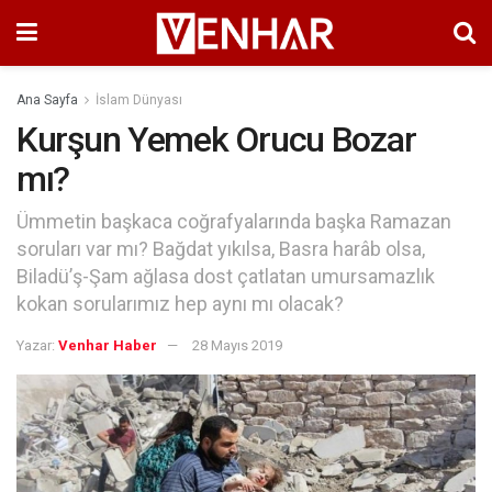
Ana Sayfa
İslam Dünyası
Kurşun Yemek Orucu Bozar
mı?
Ümmetin başkaca coğrafyalarında başka Ramazan
soruları var mı? Bağdat yıkılsa, Basra harâb olsa,
Biladü’ş-Şam ağlasa dost çatlatan umursamazlık
kokan sorularımız hep aynı mı olacak?
Yazar:
Venhar Haber
28 Mayıs 2019