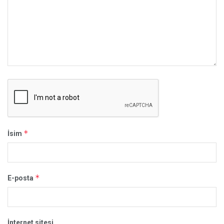
*
İsim
*
E-posta
İnternet sitesi