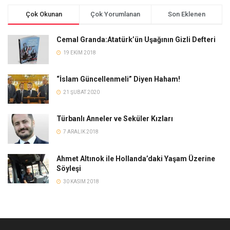
Çok Okunan
Çok Yorumlanan
Son Eklenen
Cemal Granda:Atatürk’ün Uşağının Gizli Defteri
19 EKIM 2018
“İslam Güncellenmeli” Diyen Haham!
21 ŞUBAT 2020
Türbanlı Anneler ve Seküler Kızları
7 ARALIK 2018
Ahmet Altınok ile Hollanda’daki Yaşam Üzerine
Söyleşi
30 KASIM 2018