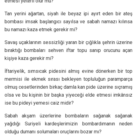
etmesi yeterli olur mu?
Tan yerini ağartan, siyah ile beyaz ipi ayırt eden bir ateş
bombası imsak başlangıcı sayılsa ve sabah namazı kılınsa
bu namazı kaza etmek gerekir mi?
Savaş uçaklarının sessizliği yaran bir çığlıkla şehrin üzerine
bıraktığı bombaları sehven iftar topu sanıp orucunu açan
kişiye kaza gerekir mi?
İftariyelik, sımsıcak pidesini almış evine dönerken bir top
mermisi ile ekmek sırası bekleyen topluluğun paramparça
olmuş cesetlerinden birkaç damla kan pide üzerine sıçramış
olsa ve bu kişinin bir başka yiyeceği elde etmesi imkânsız
ise bu pideyi yemesi caiz midir?
Sabah akşam üzerlerine bombaların sağanak sağanak
yağdığı Suriyeli kardeşlerimizin bombardımanın neden
olduğu dumanı solumaları oruçlarını bozar mı?