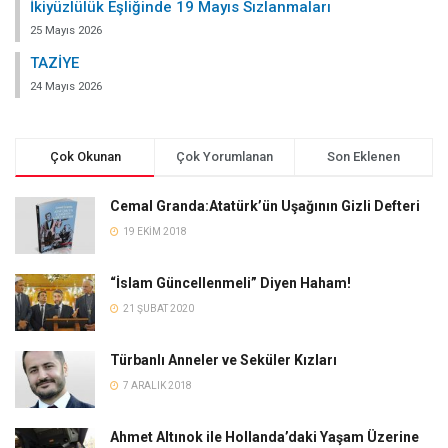
İkiyüzlülük Eşliğinde 19 Mayıs Sızlanmaları
25 Mayıs 2026
TAZİYE
24 Mayıs 2026
Çok Okunan
Çok Yorumlanan
Son Eklenen
Cemal Granda:Atatürk’ün Uşağının Gizli Defteri
19 EKIM 2018
“İslam Güncellenmeli” Diyen Haham!
21 ŞUBAT 2020
Türbanlı Anneler ve Seküler Kızları
7 ARALIK 2018
Ahmet Altınok ile Hollanda’daki Yaşam Üzerine