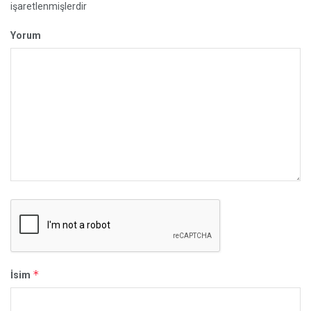
işaretlenmişlerdir
Yorum
*
İsim