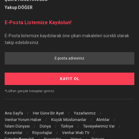
Yakup DÖĞER
E-Posta Listemize Kaydolun!
E-Posta listemize kaydolarak öne çıkan makaleleri sürekli olarak
takip edebilirsiniz.
*Lütfen gerçek hesaplar giriniz.
Ana Sayfa
Her Güne Bir Ayet
Yazarlarımız
Venhar Yorum Haber
Küçük Müslümanlar
Alıntılar
İslam Dünyası
Dünya
Türkiye
Tavsiyelerimiz Var
Kavramlar
Röportajlar
Venhar Web TV