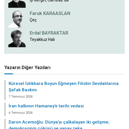
İp Gergin, Cambaz da
Faruk KARAASLAN
Çeç
Erdal BAYRAKTAR
Teyakkuz Hali
Yazarın Diğer Yazıları
Küresel İstikbara Boyun Eğmeyen Filistin Sevdalılarına
Şafak Baskını
7 Temmuz 2026
İran halkının Hamaney’e tarihi vedası
6 Temmuz 2026
Daron Acemoğlu: Dünya’yı çalkalayan iki gelişme;
demokrasinin çöküşü ve yapay zeka