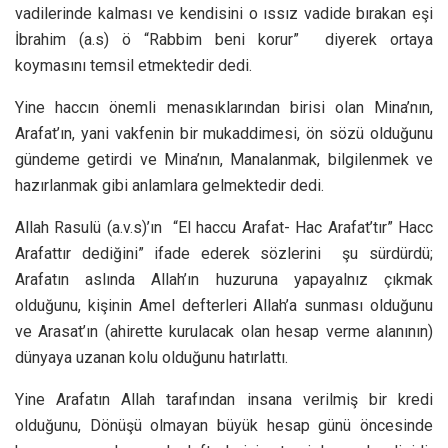
vadilerinde kalması ve kendisini o ıssız vadide bırakan eşi
İbrahim (a.s) ö “Rabbim beni korur” diyerek ortaya
koymasını temsil etmektedir dedi.
Yine haccın önemli menasıklarından birisi olan Mina’nın,
Arafat’ın, yani vakfenin bir mukaddimesi, ön sözü olduğunu
gündeme getirdi ve Mina’nın, Manalanmak, bilgilenmek ve
hazırlanmak gibi anlamlara gelmektedir dedi.
Allah Rasulü (a.v.s)’ın “El haccu Arafat- Hac Arafat’tır” Hacc
Arafattır dediğini” ifade ederek sözlerini şu sürdürdü;
Arafatın aslında Allah’ın huzuruna yapayalnız çıkmak
olduğunu, kişinin Amel defterleri Allah’a sunması olduğunu
ve Arasat’ın (ahirette kurulacak olan hesap verme alanının)
dünyaya uzanan kolu olduğunu hatırlattı.
Yine Arafatın Allah tarafından insana verilmiş bir kredi
olduğunu, Dönüşü olmayan büyük hesap günü öncesinde