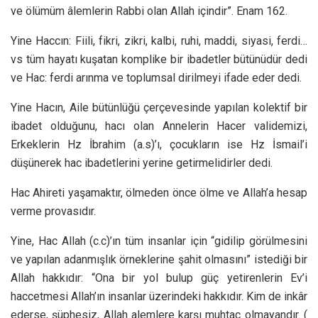
ve ölümüm âlemlerin Rabbi olan Allah içindir”. Enam 162.
Yine Haccın: Fiili, fikri, zikri, kalbi, ruhi, maddi, siyasi, ferdi…
vs tüm hayatı kuşatan komplike bir ibadetler bütünüdür dedi
ve Hac: ferdi arınma ve toplumsal dirilmeyi ifade eder dedi.
Yine Hacın, Aile bütünlüğü çerçevesinde yapılan kolektif bir
ibadet olduğunu, hacı olan Annelerin Hacer validemizi,
Erkeklerin Hz İbrahim (a.s)’ı, çocukların ise Hz İsmail’i
düşünerek hac ibadetlerini yerine getirmelidirler dedi.
Hac Ahireti yaşamaktır, ölmeden önce ölme ve Allah’a hesap
verme provasıdır.
Yine, Hac Allah (c.c)’ın tüm insanlar için “gidilip görülmesini
ve yapılan adanmışlık örneklerine şahit olmasını” istediği bir
Allah hakkıdır: “Ona bir yol bulup güç yetirenlerin Ev’i
haccetmesi Allah’ın insanlar üzerindeki hakkıdır. Kim de inkâr
ederse, şüphesiz, Allah alemlere karşı muhtaç olmayandır. (