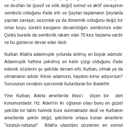
ve dostları ile (pasif ve silik değil) somut ve aktif savaşımın
sembolü olduğunu ifade etti ve Şeytan taşlamanın Şeytanla
yapılan savaşın, sezonluk ya da dönemlik olduğunu değil, bir
ömür boyu sürekli kavganın devamlılığını sembolize eder.
Çünkü burada da sembolik rakam olan 70 kez taşlama vardır
ve bu günlerce devan eder dedi.
Kurban Allah’a adanmışlık yolunda atılmış en büyük adımdır.
Adanmışlık hattına çekilmiş en kalın çizgi olduğunu ifade
ederek sözlerini şu şekilde devam etti; Kurban, olmak ya da
olmamanın adıdır. Kimin adamısın, hayatını kime adıyorsun?
Sorusunun cevabını içerisinde bulunduran bir ibadettir.
Yine Kurban, Adeta amellerde ihlas’ı ölçen bir alet
konumundadır. Hz. Adem’in iki oğlunun olayı bunu en güzel
şekilde bir tablo halinde bize sunmaktadır dedi ve Kurbanın
amellerde şeklin değil, şekillerle ortaya konan amellerin
“özünün-ruhunun” Allah’a ulaştığını gösteren en somut