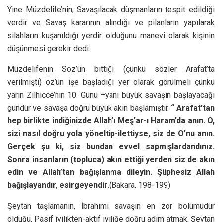
Yine Müzdelife’nin, Savaşılacak düşmanların tespit edildiği
verdir ve Savaş kararının alındığı ve pilanların yapılarak
silahların kuşanıldığı yerdir olduğunu manevi olarak kişinin
düşünmesi gerekir dedi.
Müzdelifenin Söz’ün bittiği (çünkü sözler Arafat’ta
verilmişti) öz’ün işe başladığı yer olarak görülmeli çünkü
yarın Zilhicce’nin 10. Günü –yani büyük savaşın başlayacağı
gündür ve savaşa doğru büyük akın başlamıştır.
“ Arafat’tan
hep birlikte indiğinizde Allah’ı Meş’ar-ı Haram’da anın. O,
sizi nasıl doğru yola yöneltip-ilettiyse, siz de O’nu anın.
Gerçek şu ki, siz bundan evvel sapmışlardandınız.
Sonra insanların (topluca) akın ettiği yerden siz de akın
edin ve Allah’tan bağışlanma dileyin. Şüphesiz Allah
bağışlayandır, esirgeyendir.
(Bakara. 198-199)
Şeytan taşlamanın, İbrahimi savaşın en zor bölümüdür
olduğu, Pasif iyilikten-aktif iyiliğe doğru adım atmak, Şeytan