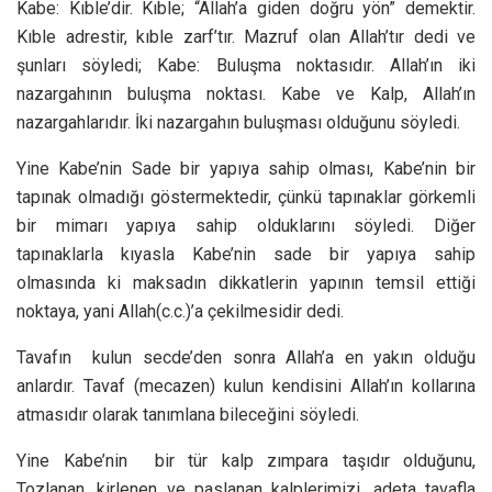
Kabe: Kıble’dir. Kıble; “Allah’a giden doğru yön” demektir.
Kıble adrestir, kıble zarf’tır. Mazruf olan Allah’tır dedi ve
şunları söyledi; Kabe: Buluşma noktasıdır. Allah’ın iki
nazargahının buluşma noktası. Kabe ve Kalp, Allah’ın
nazargahlarıdır. İki nazargahın buluşması olduğunu söyledi.
Yine Kabe’nin Sade bir yapıya sahip olması, Kabe’nin bir
tapınak olmadığı göstermektedir, çünkü tapınaklar görkemli
bir mimarı yapıya sahip olduklarını söyledi. Diğer
tapınaklarla kıyasla Kabe’nin sade bir yapıya sahip
olmasında ki maksadın dikkatlerin yapının temsil ettiği
noktaya, yani Allah(c.c.)’a çekilmesidir dedi.
Tavafın kulun secde’den sonra Allah’a en yakın olduğu
anlardır. Tavaf (mecazen) kulun kendisini Allah’ın kollarına
atmasıdır olarak tanımlana bileceğini söyledi.
Yine Kabe’nin bir tür kalp zımpara taşıdır olduğunu,
Tozlanan, kirlenen ve paslanan kalplerimizi, adeta tavafla