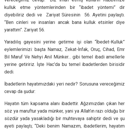
kulluk etme yöntemlerinden bir “ibadet yöntemi” dir
diyebiliriz dedi ve Zariyat Süresinin 56. Ayetini paylaştı.
“Ben cinleri ve insanları ancak bana kulluk etsinler diye
yarattım”. Zariyat 56.
Yaradılış gayesini yerine getirme işi olan “İbedet-Kulluk”
eylemlerimizi: başta Namaz, Zekat-İnfak, Oruç, Cihad, Emr
Bil Maruf Ve Nehyi Anil Münker… gibi temel ibadi amellerle
yerine getiririz. İşte Hac’da bu temel ibadetlerden birisidir
dedi.
İbadetlerin hayatımızdaki yeri nedir? Sorusuna vereceğimiz
cevap da şudur:
Hayatın tüm kapsama alanı ibadettir. Ağzımızdan çıkan her
söz ya maruftur yada münker, yani ya Allah’ın razı olduğu bir
sözdür yada yasakladığı bir muhtevaya sahiptir dedi ve şu
ayeti paylaştı; “Deki benim Namazım, ibadetlerim, hayatım