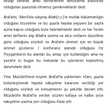
hesap vererek amel defterlerinin temizleme kredisidir
olduğunun şuurunda olmamız gerekmektedir dedi.
Arafatın, Merifete ulaşma, Allah(c.c.)’ın mutlak hükümranlığın
olduğunu hissetme ve bu şuurla hayata yepyeni bir sayfa
açma kapısı olduğunu bize hatırlatmalıdır dedi ve her ferdin
amel defterini alıp Allah’a sunma ve eksi notlarını düzeltme
günü olduğunu söyledi ve Arafatın ümmet için en büyük
ümmet gösterisi / konferans alanıdır olduğunu Hz
Peygamberin bu alanları bu amaç için kullandığını ama ne
yazıktır ki bugün bu mekanlar bu işlevlerini kaybetmiş
durumdadır dedi.
Yine Müzdelifenin kişinin Arafat’ta yüklenilen irfanı, şuurla
bütünleştirerek hayata nakşetme kararının verildiği yer
olduğunu söyledi ve konuşmasını şu şekilde devam etti;
Müzdelife Arafat’ta verilen sözleri kafaya ve kalbe iyice
nakşetme-yazma yeri olduğunu ifade etti.