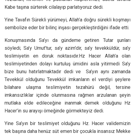
Kabe taşına sürterek cilalayıp parlatıyoruz dedi.
Yine Tavafın Sürekli yürümeyi, Allah’a doğru sürekli koşmayı
sembolize eder bir bilinç inşası gerçekleştirdiğini ifade etti.
Konuşmasında Sa’yı da gündeme getiren Tutar şunları
söyledi; Sa’y Umut’tur, sa’y azim’dir, sa’y tevekküldür, sa’y
teslimiyetin en doruk noktasıdır.Hz Hacer Allah’a olan
teslimiyetinden dolayı kurtuluş ümidini asla yitirmedi Sa’y
bize bunu hatırlatmaktadır dedi ve Sa’yın aynı zamanda
Tevekkül olduğunu Tevekkül imkanların el verdiyi şeylere
bilahare ulaşma teslimiyetin tezahürü değil, tersine
imkansızlıklar içinde olunmasına rağmen arzulanan şeyin
mutlaka elde edileceğine inanmak demek olduğunu Hz
Hacer’in su arayışı örneğinde görmekteyiz dedi.
Yine Sa’yın bir teslimiyet olduğunu Hz. Hacer validemizin
tek başına daha henüz süt emen bir çocukla insansız Mekke