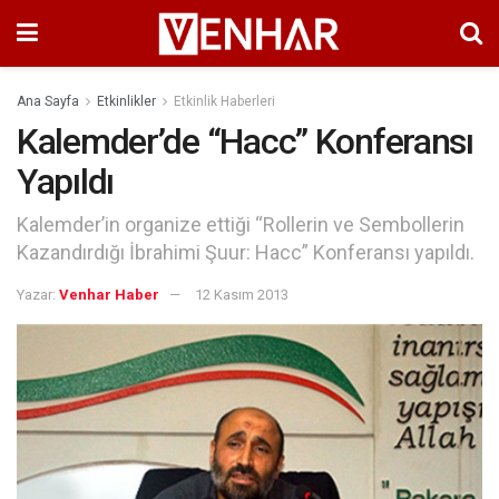
Ana Sayfa
Etkinlikler
Etkinlik Haberleri
Kalemder’de “Hacc” Konferansı
Yapıldı
Kalemder’in organize ettiği “Rollerin ve Sembollerin
Kazandırdığı İbrahimi Şuur: Hacc” Konferansı yapıldı.
Yazar:
Venhar Haber
12 Kasım 2013