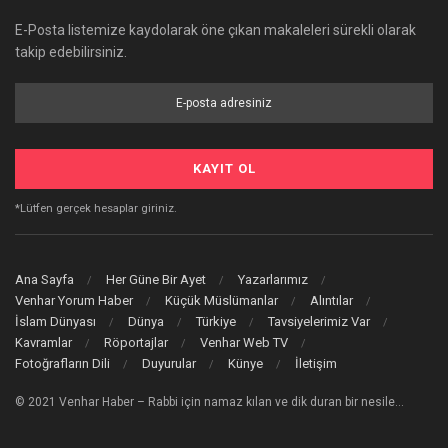
E-Posta listemize kaydolarak öne çıkan makaleleri sürekli olarak
takip edebilirsiniz.
*Lütfen gerçek hesaplar giriniz.
Ana Sayfa
Her Güne Bir Ayet
Yazarlarımız
Venhar Yorum Haber
Küçük Müslümanlar
Alıntılar
İslam Dünyası
Dünya
Türkiye
Tavsiyelerimiz Var
Kavramlar
Röportajlar
Venhar Web TV
Fotoğrafların Dili
Duyurular
Künye
İletişim
© 2021 Venhar Haber – Rabbi için namaz kılan ve dik duran bir nesile…