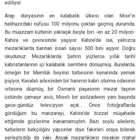
ediliyor.
Arap dünyasının en kalabalık ülkesi olan Mısır’ın
halihazırdaki nüfusu 100 milyonu çoktan geçmiş durumda.
Bu muazzam kültenin yaklaşık beşte biri -en az 20 milyon-
Kahire ve çevresinde yaşıyor. Kahire’de ise, yalnızca
mezarlıklarda barınan insan sayısı 500 bini aşıyor. Doğru
okudunuz: Mezarlıklarda. Şehrin yüzlerce yıllık tarihî
kabristanlarının içi kalabalık semtlere dönüşmüş. Buralarda,
örneğin bir Memlûk beyinin türbesinin kenarında yemek
pişiyor, Kavalalı ailesinden bir hanımın kabri oturma odasının
ortasına düşmüş, bir Osmanlı paşasının mezar taşının
üstünde çamaşır asılı, Mısırlı bir asilzadenin yanı başında
gece-gündüz televizyon açık… Önce fotoğraflarda
gördüğüm bu manzarayı, Kahire’de bizzat müşahade
ettğimde gözlerime inanamamıştım. Bazı soylu ailelerin,
türbelerin bekçiliğini yapsınlar diye fakirleri oraya bilerek
yerleştirdiği de vaki. Ancak mezarlıkların meskûn mahal