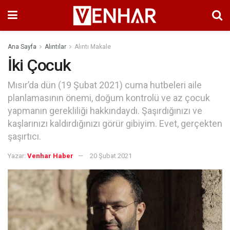
Ana Sayfa
Alıntılar
Alıntı Makale
İki Çocuk
Mısır’da dün (19 Şubat 2021) cuma hutbeleri aile
planlamasının önemi, doğum kontrolü ve az çocuk
yapmanın gerekliliği hakkındaydı. Şaşırdığınızı ve
kaşlarınızı kaldırdığınızı görür gibiyim. Evet, gerçekten
şaşırtıcı.
Yazar:
Venhar Haber
20 Şubat 2021