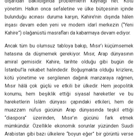
dışarıdan bakıldığında problemlerin kaynağı net: Kötü
yönetim. Halkın onca sefaletine ve ülke bütçesinin içinde
bulunduğu acınası duruma karşın, Kahire’nin dışında hâlen
inşası devam eden yeni ve modern idarî merkezin (“Yeni
Kahire”) olağanüstü masrafları da kabarmaya devam ediyor.
Ancak tüm bu olumsuz tabloya bakıp, Mısır’ı küçümsemek
hatasına da düşmemek gerekiyor. Mısır, Arap dünyasının
amiral gemisidir. Kahire, tarihte olduğu gibi bugün de
İstanbul’la rekabet halindedir. Boğuşmakta olduğu krizlere,
kötü yönetime ve sergilenen dağınık manzaraya rağmen,
Mısır hâlâ çok güçlü ve etkili bir ülkedir. Hem jeopolitik
konumu, hem beşiklik ettiği siyasal hareketler ve bu
hareketlerin İslâm dünyası çapındaki etkileri, hem de
muazzam nüfus gücünün Arap dünyasında teşkil ettiği
“diaspora” üzerinden, Mısır’ın gücünü fark etmek
mümkündür. Özellikle ekonomik sorunlar yüzünden Suudi
Arabistan gibi bazı ülkelere “boyun eğer” bir görüntü verse