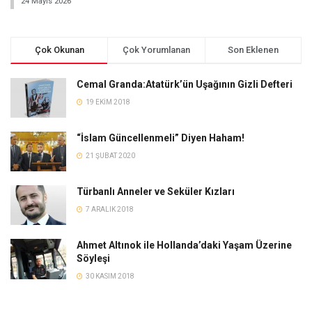
24 Mayıs 2026
Çok Okunan
Çok Yorumlanan
Son Eklenen
Cemal Granda:Atatürk’ün Uşağının Gizli Defteri
19 EKIM 2018
“İslam Güncellenmeli” Diyen Haham!
21 ŞUBAT 2020
Türbanlı Anneler ve Seküler Kızları
7 ARALIK 2018
Ahmet Altınok ile Hollanda’daki Yaşam Üzerine
Söyleşi
30 KASIM 2018