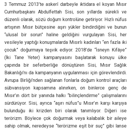
3 Temmuz 2013’te askerî darbeyle iktidara el koyan Mısır
Cumhurbaşkanı Abdulfettah Sisi, son yıllarda sürekli ve
düzenli olarak, sözü doğum kontrolüne getiriyor. Hızlı nüfus
artışının Mısır bütçesine aşırı yükler bindirdiğini ve bunun
“ulusal bir sorun” haline geldiğini vurgulayan Sisi, her
vesileyle yaptığı konuşmalarda Mısırlı kadınları “en fazla iki
çocuk” doğurmaya teşvik ediyor. 2018’de “İsneyn Kifâye”
(İki Tane Yeter) kampanyasını başlatarak konuyu ülke
çapında bir seferberliğe dönüştüren Sisi, Mısır Sağlık
Bakanlığı’nı da kampanyanın uygulanması için görevlendirdi.
Avrupa Birliği’nden sağlanan fonlarla doğum kontrol araçları
sübvansiyon kapsamına alınırken, on binlerce genç de
Mısır’ın dört bir yanında halkı “bilinçlendirme” çalışmalarını
sürdürüyor. Sisi, ayrıca “aşırı nüfus”u Mısır’ın karşı karşıya
bulunduğu iki krizden biri olarak tanımlıyor. Diğeri ise
terörizm. Böylece çok doğurmak veya kalabalık bir aileye
sahip olmak, neredeyse “terörizme eşit bir suç” gibi lanse