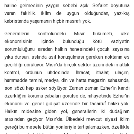
haline gelmesinin yaygın sebebi açık: Sefalet boyutuna
varan fakirlik. İklim de uygun olduğundan, yaz-kış
kabristanda yaşamanın hiçbir masrafı yok.
Generallerin kontrolündeki Mısır hükümeti, ülke
ekonomisinin içinde bulunduğu kötü vaziyetin
sorumluluğunu sıradan halkın hanesindeki çocuk sayısına
yıka dursun, aslında asıl konuşulması gereken noktanın es
geçildiği görülüyor: Mısır’da birçok sektör üzerindeki mutlak
kontrol, ordunun uhdesinde. İhracat, ithalat, ulaşım,
hammadde temini, medya, din ve hatta magazin sahasında,
son sözü hep asker söylüyor. Zaman zaman Ezher’in kendi
özerkliğini koruma çabaları görülse de, nihayetinde Ezher’in
ekonomi ve genel gidişat üzerinde bir tasarruf hakkı yok.
Halkın midesine giden yol, generallerin iki dudağının
arasından geçiyor Mısır’da. Ülkedeki mevcut siyasî iklim
gereği bu mesele bütün yönleriyle tartışılamazken, özellikle