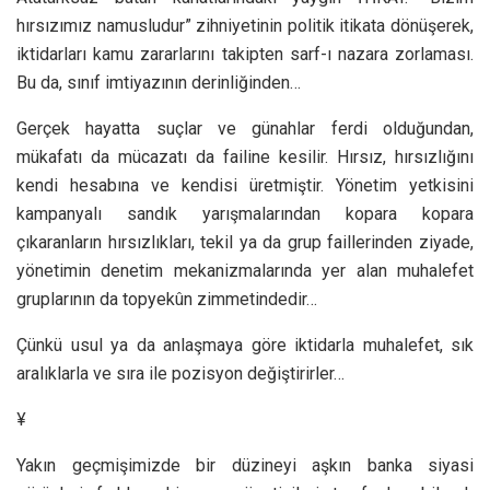
hırsızımız namusludur” zihniyetinin politik itikata dönüşerek,
iktidarları kamu zararlarını takipten sarf-ı nazara zorlaması.
Bu da, sınıf imtiyazının derinliğinden…
Gerçek hayatta suçlar ve günahlar ferdi olduğundan,
mükafatı da mücazatı da failine kesilir. Hırsız, hırsızlığını
kendi hesabına ve kendisi üretmiştir. Yönetim yetkisini
kampanyalı sandık yarışmalarından kopara kopara
çıkaranların hırsızlıkları, tekil ya da grup faillerinden ziyade,
yönetimin denetim mekanizmalarında yer alan muhalefet
gruplarının da topyekûn zimmetindedir…
Çünkü usul ya da anlaşmaya göre iktidarla muhalefet, sık
aralıklarla ve sıra ile pozisyon değiştirirler…
¥
Yakın geçmişimizde bir düzineyi aşkın banka siyasi