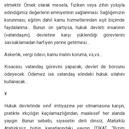
etmektir. Örnek olarak mesela, fiziken veya zihin yoluyla
edindiğimiz değerlerin emniyetinin sağlanması. Sağlığımızın
korunması, eğitim dahil kamu hizmetlerinden eşit biçimde
faydalanma… Bunun ön şartıysa, hukuk devleti insanının
(vatandaşını), devletine karşı yüklendiği görevlerini
savsaklamadan harfiyen yerine getirmesi…
Askerlik, vergi ödevi, kamu malını koruma, vs,vs…
Kısacası, vatandaş görevini yapacak, devlet de borcunu
ödeyecek. Ödemez ise vatandaş elindeki hukuk silahını
kullanacak…
¥
Hukuk devletinde sınıf imtiyazına yer olmamasına karşın,
pratikte ırkçılığın kaçılamazlığından, maalesef her alanda
yaygın. Bunun sebebi, siyasetin dinli dinsiz, Atatürklü
Atatürksüz bütün kanatlarındaki yaygın İTİKAT. “Bizim