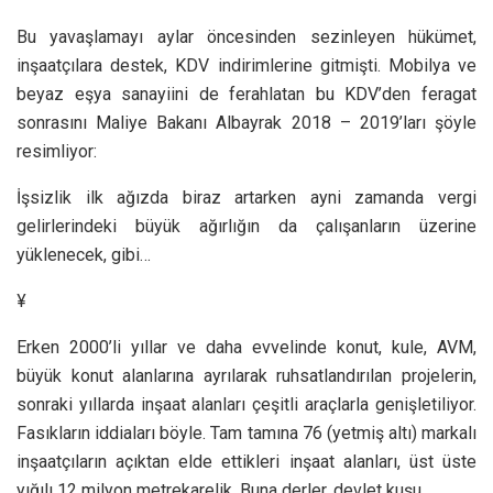
Bu yavaşlamayı aylar öncesinden sezinleyen hükümet,
inşaatçılara destek, KDV indirimlerine gitmişti. Mobilya ve
beyaz eşya sanayiini de ferahlatan bu KDV’den feragat
sonrasını Maliye Bakanı Albayrak 2018 – 2019’ları şöyle
resimliyor:
İşsizlik ilk ağızda biraz artarken ayni zamanda vergi
gelirlerindeki büyük ağırlığın da çalışanların üzerine
yüklenecek, gibi…
¥
Erken 2000’li yıllar ve daha evvelinde konut, kule, AVM,
büyük konut alanlarına ayrılarak ruhsatlandırılan projelerin,
sonraki yıllarda inşaat alanları çeşitli araçlarla genişletiliyor.
Fasıkların iddiaları böyle. Tam tamına 76 (yetmiş altı) markalı
inşaatçıların açıktan elde ettikleri inşaat alanları, üst üste
yığılı 12 milyon metrekarelik. Buna derler, devlet kuşu…