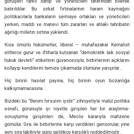
görüşleri farklı sahip ve yöneticileri tarafından bilerek
batırıldılar. Bu sirkat fırtınalarının haram kaymağını
politikacılarla bankaların sermaye ortakları ve yöneticileri
yerken, maddi ve manevi tüm zararları ve ahlaki tahribatın
ağırlığı milletin sırtına yüklendi…
Kısa ömürlü hükümetler, liberal – muhafazakar Kemalist
elitlerce gurur ve iftiharla kutsanan “demokratik laik sosyal
hukuk devleti” etiketinin güvencesiyle, birbirlerinin açıklarını
kollayıp kendilerini temize çıkarmada ölümüne yarışırlar…
Hiç biririn hasılat payına, hiç birinin oyun bozanlığa
kalkışmamacasına…
Bizdeki bu “Benim hırsızım iyidir” zihniyetiyle malül politika
esnafı, görünüşte iyi niyetle girişilen her bir araştırma-
soruşturma girişimleri de, Meclis kararıyla mahzene
gömülür. Sıra ile birbirlerine karşı verdikleri gensorular, yine
aynı sıra takibiyle günü geldikçe karşılıklı reddedilmiştir…