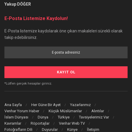
Yakup DÖĞER
E-Posta Listemize Kaydolun!
E-Posta listemize kaydolarak öne çıkan makaleleri sürekli olarak
takip edebilirsiniz.
*Lütfen gerçek hesaplar giriniz.
Ana Sayfa
Her Güne Bir Ayet
Yazarlarımız
Venhar Yorum Haber
Küçük Müslümanlar
Alıntılar
İslam Dünyası
Dünya
Türkiye
Tavsiyelerimiz Var
Kavramlar
Röportajlar
Venhar Web TV
Fotoğrafların Dili
Duyurular
Künye
İletişim