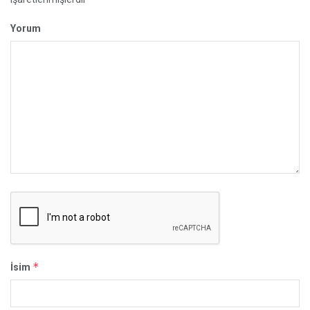
Yorum
*
İsim