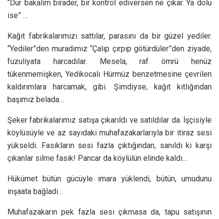
“Dur bakalım birader, bir kontrol ediversen ne çıkar. Ya dolu
ise” …
Kağıt fabrikalarımızı sattılar, parasını da bir güzel yediler.
“Yediler”den muradımız “Çalıp çırpıp götürdüler”den ziyade,
fuzuliyata harcadılar. Mesela, raf ömrü henüz
tükenmemişken, Yedikocalı Hürmüz benzetmesine çevrilen
kaldırımlara harcamak, gibi. Şimdiyse, kağıt kıtlığından
başımız belada…
Şeker fabrikalarımız satışa çıkarıldı ve satıldılar da. İşçisiyle
köylüsüyle ve az sayıdaki muhafazakarlarıyla bir itiraz sesi
yükseldi. Fasıkların sesi fazla çıktığından, sanıldı ki karşı
çıkanlar silme fasık! Pancar da köylülün elinde kaldı…
Hükümet bütün gücüyle imara yüklendi, bütün, umudunu
inşaata bağladı…
Muhafazakarın pek fazla sesi çıkmasa da, tapu satışının