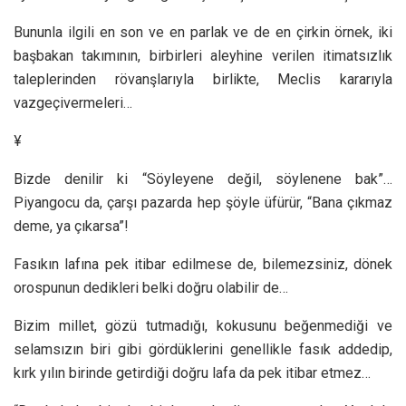
Bununla ilgili en son ve en parlak ve de en çirkin örnek, iki
başbakan takımının, birbirleri aleyhine verilen itimatsızlık
taleplerinden rövanşlarıyla birlikte, Meclis kararıyla
vazgeçivermeleri…
¥
Bizde denilir ki “Söyleyene değil, söylenene bak”…
Piyangocu da, çarşı pazarda hep şöyle üfürür, “Bana çıkmaz
deme, ya çıkarsa”!
Fasıkın lafına pek itibar edilmese de, bilemezsiniz, dönek
orospunun dedikleri belki doğru olabilir de…
Bizim millet, gözü tutmadığı, kokusunu beğenmediği ve
selamsızın biri gibi gördüklerini genellikle fasık addedip,
kırk yılın birinde getirdiği doğru lafa da pek itibar etmez…