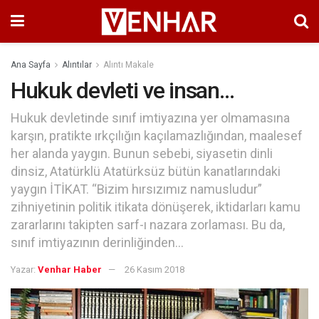
Ana Sayfa
Alıntılar
Alıntı Makale
Hukuk devleti ve insan…
Hukuk devletinde sınıf imtiyazına yer olmamasına
karşın, pratikte ırkçılığın kaçılamazlığından, maalesef
her alanda yaygın. Bunun sebebi, siyasetin dinli
dinsiz, Atatürklü Atatürksüz bütün kanatlarındaki
yaygın İTİKAT. “Bizim hırsızımız namusludur”
zihniyetinin politik itikata dönüşerek, iktidarları kamu
zararlarını takipten sarf-ı nazara zorlaması. Bu da,
sınıf imtiyazının derinliğinden...
Yazar:
Venhar Haber
26 Kasım 2018