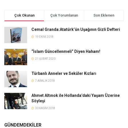
Çok Okunan
Çok Yorumlanan
Son Eklenen
Cemal Granda:Atatürk’ün Uşağının Gizli Defteri
19 EKIM 2018
“İslam Güncellenmeli” Diyen Haham!
21 ŞUBAT 2020
Türbanlı Anneler ve Seküler Kızları
7 ARALIK 2018
Ahmet Altınok ile Hollanda’daki Yaşam Üzerine
Söyleşi
30 KASIM 2018
GÜNDEMDEKİLER