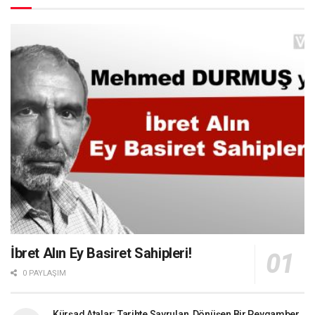
İbret Alın Ey Basiret Sahipleri!
0 PAYLAŞIM
Kürşad Atalar: Tarihte Savrulan, Dönüşen Bir Peygamber