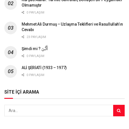
Olmamıştır
0 PAYLAŞIM
Mehmet Ali Durmuş – Uzlaşma Teklifleri ve Rasullullah’ın
Cevabı
23 PAYLAŞIM
Şimdi mi ? آٰلْـٰٔنَ
0 PAYLAŞIM
ALİ ŞERİATİ (1933 – 1977)
0 PAYLAŞIM
SİTE İÇİ ARAMA