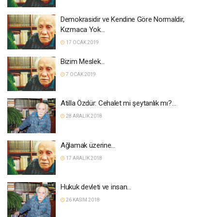
Demokrasidir ve Kendine Göre Normaldir,
Kızmaca Yok…
17 OCAK 2019
Bizim Meslek…
7 OCAK 2019
Atilla Özdür: Cehalet mi şeytanlık mı?…
28 ARALIK 2018
Ağlamak üzerine…
17 ARALIK 2018
Hukuk devleti ve insan…
26 KASIM 2018