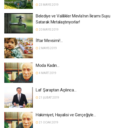
23 MAYIS 2019
Belediye ve Valilikler Mevla’nın İkramı Suyu
Satarak Metalaştırıyorlar!
20 MAYIS 2019
İftar Mevsimi!…
2 MAYIS 2019
Moda Kadın…
4 MART 2019
Laf Şaraptan Açılınca…
21 ŞUBAT 2019
Hakimiyet, Hayalisi ve Gerçeğiyle…
21 OCAK 2019