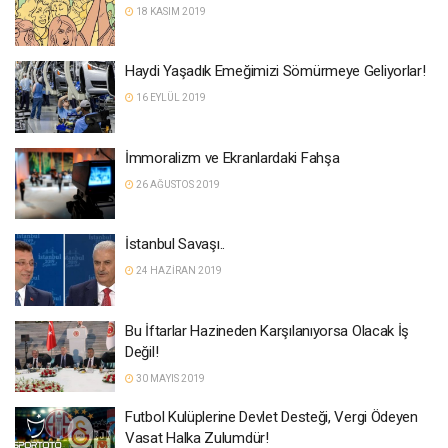
18 KASIM 2019
Haydi Yaşadık Emeğimizi Sömürmeye Geliyorlar!
16 EYLÜL 2019
İmmoralizm ve Ekranlardaki Fahşa
26 AĞUSTOS 2019
İstanbul Savaşı..
24 HAZIRAN 2019
Bu İftarlar Hazineden Karşılanıyorsa Olacak İş
Değil!
30 MAYIS 2019
Futbol Kulüplerine Devlet Desteği, Vergi Ödeyen
Vasat Halka Zulumdür!