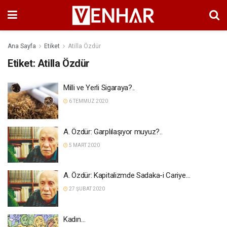
Ana Sayfa
Etiket
Atilla Özdür
Etiket:
Atilla Özdür
Milli ve Yerli Sigaraya?..
6 TEMMUZ 2020
A. Özdür: Garplılaşıyor muyuz?..
5 MART 2020
A. Özdür: Kapitalizmde Sadaka-i Cariye…
27 ŞUBAT 2020
Kadın…