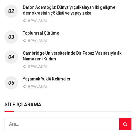
Daron Acemoğlu: Dünya’yı çalkalayan iki gelişme;
demokrasinin çöküşü ve yapay zeka
0 PAYLAŞIM
Toplumsal Çürüme
0 PAYLAŞIM
Cambridge Üniversitesinde Bir Papaz Vasıtasıyla İlk
Namazımı Kıldım
5 PAYLAŞIM
Yaşamak Yüklü Kelimeler
0 PAYLAŞIM
SİTE İÇİ ARAMA