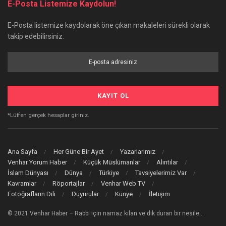
E-Posta Listemize Kaydolun!
E-Posta listemize kaydolarak öne çıkan makaleleri sürekli olarak
takip edebilirsiniz.
*Lütfen gerçek hesaplar giriniz.
Ana Sayfa
Her Güne Bir Ayet
Yazarlarımız
Venhar Yorum Haber
Küçük Müslümanlar
Alıntılar
İslam Dünyası
Dünya
Türkiye
Tavsiyelerimiz Var
Kavramlar
Röportajlar
Venhar Web TV
Fotoğrafların Dili
Duyurular
Künye
İletişim
© 2021 Venhar Haber – Rabbi için namaz kılan ve dik duran bir nesile…