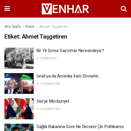
Ana Sayfa
Etiket
Ahmet Taşgetiren
Etiket:
Ahmet Taşgetiren
Bir Yıl Sonra Gazze’nin Neresindeyiz?
9 EKIM 2024
İsrail ya da Amerika İran’ı Dövseler…
16 NISAN 2024
Sisi’ye Mecburiyet…
16 ŞUBAT 2024
Sağlık Bakanına Göre Ne Dersiniz Çin Politikamız