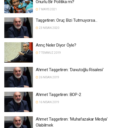
Onurlu Bir Politika mı?
7 MAYIS 2021
Taşgetiren: Oruç Bizi Tutmuyorsa…
23 NISAN 2020
Arınç Neler Diyor Öyle?
7 TEMMUZ 2019
Ahmet Taşgetiren: ‘Davutoğlu Risalesi’
26 NISAN 2019
Ahmet Taşgetiren: BOP-2
16 NISAN 2019
Ahmet Taşgetiren: ‘Muhafazakar Medya’
Olabilmek