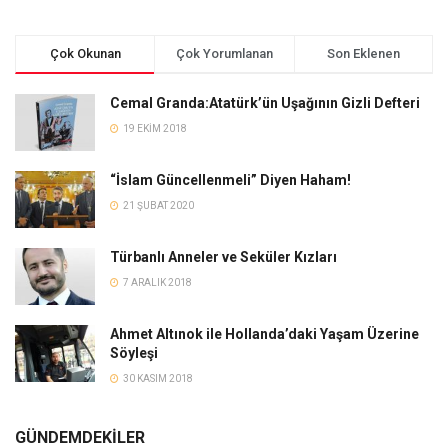
Çok Okunan
Çok Yorumlanan
Son Eklenen
Cemal Granda:Atatürk’ün Uşağının Gizli Defteri
19 EKIM 2018
“İslam Güncellenmeli” Diyen Haham!
21 ŞUBAT 2020
Türbanlı Anneler ve Seküler Kızları
7 ARALIK 2018
Ahmet Altınok ile Hollanda’daki Yaşam Üzerine
Söyleşi
30 KASIM 2018
GÜNDEMDEKİLER