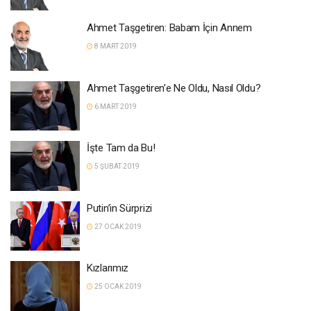
Ahmet Taşgetiren: Babam İçin Annem
8 MART 2019
Ahmet Taşgetiren’e Ne Oldu, Nasıl Oldu?
6 MART 2019
İşte Tam da Bu!
5 ŞUBAT 2019
Putin’in Sürprizi
27 OCAK 2019
Kızlarımız
25 OCAK 2019