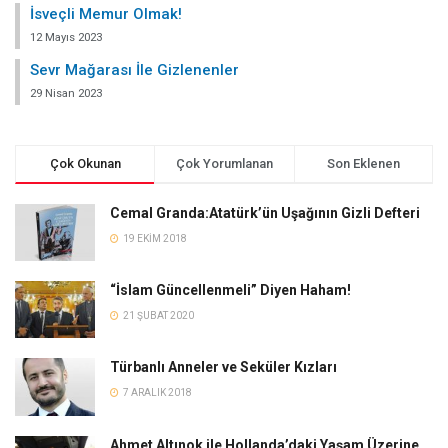
İsveçli Memur Olmak!
12 Mayıs 2023
Sevr Mağarası İle Gizlenenler
29 Nisan 2023
Çok Okunan
Çok Yorumlanan
Son Eklenen
Cemal Granda:Atatürk’ün Uşağının Gizli Defteri
19 EKIM 2018
“İslam Güncellenmeli” Diyen Haham!
21 ŞUBAT 2020
Türbanlı Anneler ve Seküler Kızları
7 ARALIK 2018
Ahmet Altınok ile Hollanda’daki Yaşam Üzerine