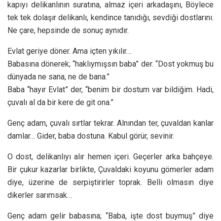
kapıyı delikanlının suratına, almaz içeri arkadaşını, Böylece
tek tek dolaşır delikanlı, kendince tanıdığı, sevdiği dostlarını.
Ne çare, hepsinde de sonuç aynıdır.
Evlat geriye döner. Ama içten yıkılır…
Babasına dönerek; “haklıymışsın baba” der. “Dost yokmuş bu
dünyada ne sana, ne de bana.”
Baba “hayır Evlat” der, “benim bir dostum var bildiğim. Hadi,
çuvalı al da bir kere de git ona.”
Genç adam, çuvalı sırtlar tekrar. Alnından ter, çuvaldan kanlar
damlar… Gider, baba dostuna. Kabul görür, sevinir.
O dost, delikanlıyı alır hemen içeri. Geçerler arka bahçeye.
Bir çukur kazarlar birlikte, Çuvaldaki koyunu gömerler adam
diye, üzerine de serpiştirirler toprak. Belli olmasın diye
dikerler sarımsak…
Genç adam gelir babasına; “Baba, işte dost buymuş” diye