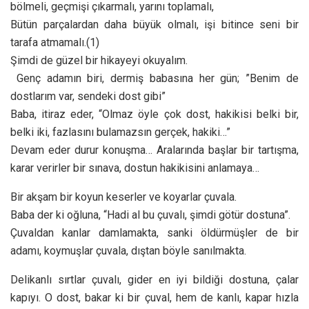
bölmeli, geçmişi çıkarmalı, yarını toplamalı,
Bütün parçalardan daha büyük olmalı, işi bitince seni bir
tarafa atmamalı.(1)
Şimdi de güzel bir hikayeyi okuyalım.
Genç adamın biri, dermiş babasına her gün; ”Benim de
dostlarım var, sendeki dost gibi”
Baba, itiraz eder, “Olmaz öyle çok dost, hakikisi belki bir,
belki iki, fazlasını bulamazsın gerçek, hakiki…”
Devam eder durur konuşma… Aralarında başlar bir tartışma,
karar verirler bir sınava, dostun hakikisini anlamaya…
Bir akşam bir koyun keserler ve koyarlar çuvala.
Baba der ki oğluna, “Hadi al bu çuvalı, şimdi götür dostuna”.
Çuvaldan kanlar damlamakta, sanki öldürmüşler de bir
adamı, koymuşlar çuvala, dıştan böyle sanılmakta.
Delikanlı sırtlar çuvalı, gider en iyi bildiği dostuna, çalar
kapıyı. O dost, bakar ki bir çuval, hem de kanlı, kapar hızla