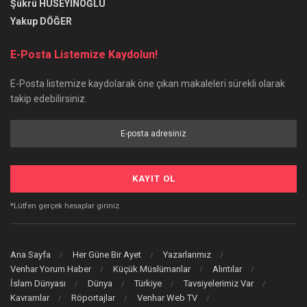
Şükrü HÜSEYİNOĞLU
Yakup DÖĞER
E-Posta Listemize Kaydolun!
E-Posta listemize kaydolarak öne çıkan makaleleri sürekli olarak
takip edebilirsiniz.
*Lütfen gerçek hesaplar giriniz.
Ana Sayfa
Her Güne Bir Ayet
Yazarlarımız
Venhar Yorum Haber
Küçük Müslümanlar
Alıntılar
İslam Dünyası
Dünya
Türkiye
Tavsiyelerimiz Var
Kavramlar
Röportajlar
Venhar Web TV