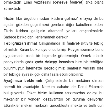
olmaktadır. Esas vazifesini (çevreye faaliyet) arka plana
atmaktadır.
‘Hiçbir fikir örgütlenmeden iktidara gelmez’ anlayışı da bu
açıdan gözden geçirilmesi gereken diğer kabullerimizden.
Fikrin iktidara gelişinin alternatif yolları araştırılmalıdır.
Sadece bir koldan ilerlememek gerekir.
Tebliğ/inzarı ihmal
: Çalışmalarda ilk faaliyet-aktivite tebliğ
olmalıdır. Kuran bu konuyu öncelemiş, Peygamberimiz bunu
uygulamada canlı bir biçimde göstermiştir. Örnek olarak
panayırlarda çadır çadır dolaşıp insanlara bire bir tebliğde
bulunmuştur. İnternette geçirdiğimiz saatlerin yarısını bire
bir tebliğe ayırsak çok daha fazla etkili olabiliriz.
Ayağımıza beklemek
: Çalışmalarda bir mekânın olması
önemli bir avantajdır. Nitekim sahabe de Darul Erkam’da
buluşuyordu. Fakat bizim kullanım tarzımızdan dolayı bu
mekânlar bir yönden dezavantajlı bir duruma geliyorlar.
Etkinlikler mekân merkezli gerçekleştirilmekte ve belli gün