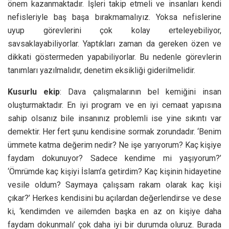
önem kazanmaktadır. İşleri takip etmeli ve insanları kendi
nefisleriyle baş başa bırakmamalıyız. Yoksa nefislerine
uyup görevlerini çok kolay erteleyebiliyor,
savsaklayabiliyorlar. Yaptıkları zaman da gereken özen ve
dikkati göstermeden yapabiliyorlar. Bu nedenle görevlerin
tanımları yazılmalıdır, denetim eksikliği giderilmelidir.
Kusurlu ekip
: Dava çalışmalarının bel kemiğini insan
oluşturmaktadır. En iyi program ve en iyi cemaat yapısına
sahip olsanız bile insanınız problemli ise yine sıkıntı var
demektir. Her fert şunu kendisine sormak zorundadır. ‘Benim
ümmete katma değerim nedir? Ne işe yarıyorum? Kaç kişiye
faydam dokunuyor? Sadece kendime mi yaşıyorum?’
‘Ömrümde kaç kişiyi İslam’a getirdim? Kaç kişinin hidayetine
vesile oldum? Saymaya çalışsam rakam olarak kaç kişi
çıkar?’ Herkes kendisini bu açılardan değerlendirse ve dese
ki, ‘kendimden ve ailemden başka en az on kişiye daha
faydam dokunmalı’ çok daha iyi bir durumda oluruz. Burada