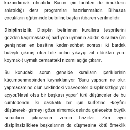
kazandırmak olmalıdır. Bunun için tarihten de örneklerin
anlatıldığı ders programları hazırlanmalıdır. Bilhassa
çocukların eğitiminde bu bilinç baştan itibaren verilmelidir.
Disiplinsizlik
: Disiplin belirlenen kurallara (esprilerini
gözden kaçırmaksızın) harfiyen uymanın adıdır. Kurallara (en
genişinden en basitine kadar-sohbet sonrası iki bardak
bulaşık çıkmış olsa bile onları yıkayıp ait oldukları yere
koymak-) uymak cemaatteki nizamı açığa çıkarır
.
Bu konudaki sorun genelde kuralların içeriklerinin
küçümsenmesinden kaynaklanıyor. ‘Bunu yapsam ne olur,
yapmasam ne olur’ şeklindeki vesveseler disiplinsizliğe yol
açıyor.‘Nasıl olsa bir başkası yapar’ türü düşünceler de bu
cümledendir. İki dakikalık bir işin külfetine -keyfini
düşünerek- girmeyi göze almamak aslında gelecekte büyük
sorunların çıkmasına zemin hazırlar. Zira aynı
disiplinsizliklere başkalarının da düşmesine kötü örneklik