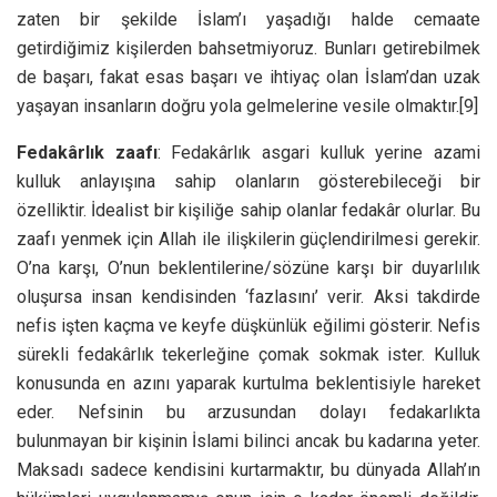
zaten bir şekilde İslam’ı yaşadığı halde cemaate
getirdiğimiz kişilerden bahsetmiyoruz. Bunları getirebilmek
de başarı, fakat esas başarı ve ihtiyaç olan İslam’dan uzak
yaşayan insanların doğru yola gelmelerine vesile olmaktır.
[9]
Fedakârlık zaafı
: Fedakârlık asgari kulluk yerine azami
kulluk anlayışına sahip olanların gösterebileceği bir
özelliktir. İdealist bir kişiliğe sahip olanlar fedakâr olurlar. Bu
zaafı yenmek için Allah ile ilişkilerin güçlendirilmesi gerekir.
O’na karşı, O’nun beklentilerine/sözüne karşı bir duyarlılık
oluşursa insan kendisinden ‘fazlasını’ verir. Aksi takdirde
nefis işten kaçma ve keyfe düşkünlük eğilimi gösterir. Nefis
sürekli fedakârlık tekerleğine çomak sokmak ister. Kulluk
konusunda en azını yaparak kurtulma beklentisiyle hareket
eder. Nefsinin bu arzusundan dolayı fedakarlıkta
bulunmayan bir kişinin İslami bilinci ancak bu kadarına yeter.
Maksadı sadece kendisini kurtarmaktır, bu dünyada Allah’ın