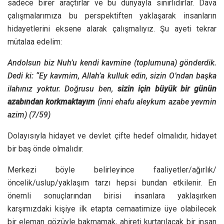
sadece birer araçtırlar ve bu dünyayla sınırlıdırlar. Dava
çalışmalarımıza bu perspektiften yaklaşarak insanların
hidayetlerini eksene alarak çalışmalıyız. Şu ayeti tekrar
mütalaa edelim:
Andolsun biz Nuh’u kendi kavmine (toplumuna) gönderdik.
Dedi ki: “Ey kavmim, Allah’a kulluk edin, sizin O’ndan başka
ilahınız yoktur. Doğrusu ben,
sizin için büyük bir günün
azabından korkmaktayım
(inni ehafu aleykum azabe yevmin
azim) (7/59)
Dolayısıyla hidayet ve devlet çifte hedef olmalıdır, hidayet
bir baş önde olmalıdır.
Merkezi böyle belirleyince faaliyetler/ağırlık/
öncelik/uslup/yaklaşım tarzı hepsi bundan etkilenir. En
önemli sonuçlarından birisi insanlara yaklaşırken
karşımızdaki kişiye ilk etapta cemaatimize üye olabilecek
bir eleman gözüyle bakmamak, ahireti kurtarılacak bir insan