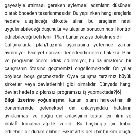
gayesiyle atılması gereken eylemsel adımların düşünsel
olarak önceden tasarlanmasıdır. Bu yapılırken hangi araçlarla
hedefe ulaşılacağı dikkate alınır, bu araçların nasıl
uygulanabileceği düşünülür ve ulaşılan sonucun nasıl kontrol
edilebileceği belirlenir. ‘Plan’ bunun yazıya dökülmesidir.
Çalışmalarda plan/hazırlık aşamasına yeterince zaman
ayrılmıyor. Faaliyet sonrası değerlendirmelere hakeza. Plan
ve programın önemi idrak edilemiyor, bu da amatörce bir
çalışmanın ötesine geçmemizi engellemektedir. On yıllar
böylece boşa geçmektedir. Oysa çalışma tarzımız büyük
şirketler veya devletlerinki gibi olmalıdır. Dünyada hangi
devlet hedefsiz-plansız-programsız iş yapmaktadır?
[6]
Bilgi üzerine yoğunlaşma
: Kur’an İslam’ı hareketinin ilk
dönemlerinde geleneksel din anlayışındaki hataların
ayıklanması ve doğru din anlayışının tesisi için ilmi ve
ihtilaflı konulara ağırlık verildi. Bu başlangıç için kabul
edilebilir bir durum olabilir. Fakat artık belli bir birikim oluştu