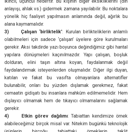
ikincil, üçüncül hedeftir. Bu kişinin diğer eksikliklerini (din
anlayışı, ahlak vs.) gidermek zamana yayılabilir. Bu noktalara
yönelik hiç faaliyet yapılmasın anlamında değil, ağırlık bu
alana kaymamalıdır.
3)
Çalışan ‘birliktelik’
: Kurulan birlikteliklerin anlamlı
olabilmeleri için sadece ‘çalışan’ üyelere göre kurulmaları
gerekir. Aksi takdirde yazı boyunca değindiğimiz gibi hantal
yapılara dönüşmeleri kaçınılmazdır. Yapı çalışan, boşluk
dolduran, elini taşın altına koyan, faydalanmak değil
faydalandırmak isteyenlerden oluşmalıdır. Diğer ilgi duyan,
katılan ve fakat bu vasıfta olmayanlara alternatifler
bulunabilir, onları bu yüzden dışlamak gerekmez, fakat
cemaatin gidişatı bu insanlara mahkûm edilmemelidir. Hem
dışlayıcı olmamak hem de tıkayıcı olmamalarını sağlamak
gerekir.
4)
Etkin görev dağılımı
: Tabiattan kendimize örnek
alabileceğimiz birçok misal var. Nitekim bugünkü teknolojik
ürünlerin birçoğu tabiattaki örneklerin taklit