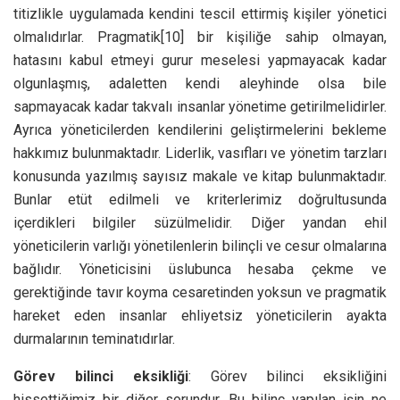
titizlikle uygulamada kendini tescil ettirmiş kişiler yönetici
olmalıdırlar. Pragmatik
[10] bir kişiliğe sahip olmayan,
hatasını kabul etmeyi gurur meselesi yapmayacak kadar
olgunlaşmış, adaletten kendi aleyhinde olsa bile
sapmayacak kadar takvalı insanlar yönetime getirilmelidirler.
Ayrıca yöneticilerden kendilerini geliştirmelerini bekleme
hakkımız bulunmaktadır. Liderlik, vasıfları ve yönetim tarzları
konusunda yazılmış sayısız makale ve kitap bulunmaktadır.
Bunlar etüt edilmeli ve kriterlerimiz doğrultusunda
içerdikleri bilgiler süzülmelidir. Diğer yandan ehil
yöneticilerin varlığı yönetilenlerin bilinçli ve cesur olmalarına
bağlıdır. Yöneticisini üslubunca hesaba çekme ve
gerektiğinde tavır koyma cesaretinden yoksun ve pragmatik
hareket eden insanlar ehliyetsiz yöneticilerin ayakta
durmalarının teminatıdırlar.
Görev bilinci eksikliği
: Görev bilinci eksikliğini
hissettiğimiz bir diğer sorundur. Bu bilinç yapılan işin ne