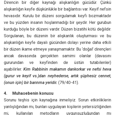
Direncin bir diğer kaynağı alışkanlığın gücüdür. Çünkü
alışkanlığın keyfe düşkünlükle bir bağlantısı var. Keyif nefsin
hevasıdır. Kurulu bir düzeni sorgulamak keyfi bozmaktadır
ve bu yüzden insanın hoşlanmadığı bir şeydir. Her gurubun
kurduğu böyle bir düzeni vardır. Düzen bizatihi kötü değildir.
Sorgulanan, bu düzenin bir alışkanlık oluşturması ve bu
alışkanlığın keyfe dayalı gücünden dolayı yerine daha etkili
bir düzen ikame etmeye yanaşmamaktır. Bu ‘doğal’ dirençleri
ancak davasında gerçekten samimi olanlar (davasını
gururundan ve keyfinden de üstün tutabilenler)
aşabilirler.
Kim Rabbinin makamın dankorkar ve nefsi heva
(gurur ve keyif vs.)dan neyhederse, artık şüphesiz cennet,
(onun için) bir barınma yeridir.
(79/40-41).
4.
Muhasebenin konusu
Sorunu teşhis için kaynağına inmeliyiz. Sorun etkinliklerin
yanlışlığından mı, bunları uygulayan kişilerin yetersizliğinden
mi, kullanılan metodların uygunsuzluğundan mı