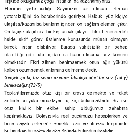
ilişkide olduğumuz çoğu insanları da kazanamıyoruz.
Eleman yetersizliği
: Sayımızın az olması eleman
yetersizliğini de beraberinde getiriyor. Halbuki yüz kişiye
ulaşılsa/kazanılsa bunların içinden on sağlam eleman çıkar.
On kişiye ulaşılınca bir kişi ancak çıkıyor. Fikri benimsediği
halde aktif görev üstlenme konusunda müsait olmayan
birçok insan olabiliyor. Burada vakitsizlik bir sebep
olabildiği gibi ruhi açıdan da hazır olmama söz konusu
olmaktadır. Fikri zihnen benimsemek onun ağır yükünü
kalben özümsemek anlamına gelmemektedir.
Gerçek şu ki, biz senin üzerine ‘oldukça ağır’ bir söz (vahy)
bırakacağız.(73/5)
Toplantılarımızda otuz kişi bir araya gelmekte ve fakat
aslında bu yükü omuzlayan üç kişi bulunmaktadır. Biz ise
otuz kişilik bir ekibe sahip olduğumuz zehabına
kapılmaktayız. Dolayısıyla reel gücümüzü hesaplarken ve
buna dayalı geleceğe yönelik plan ve ihtiyaç tespitinde
bulunurken bu nokta da göz önünde bulundurulmalıdır.