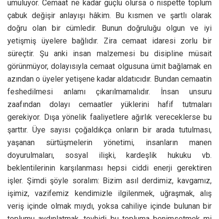
umuluyor. Cemaat ne kadar güçlü olursa o nispette toplum
çabuk değişir anlayışı hâkim. Bu kısmen ve şartlı olarak
doğru olan bir cümledir. Bunun doğruluğu olgun ve iyi
yetişmiş üyelere bağlıdır. Zira cemaat idaresi zorlu bir
süreçtir. Şu anki insan malzemesi bu disipline müsait
görünmüyor, dolayısıyla cemaat olgusuna ümit bağlamak en
azından o üyeler yetişene kadar aldatıcıdır. Bundan cemaatin
feshedilmesi anlamı çıkarılmamalıdır. İnsan unsuru
zaafından dolayı cemaatler yüklerini hafif tutmaları
gerekiyor. Dışa yönelik faaliyetlere ağırlık vereceklerse bu
şarttır. Üye sayısı çoğaldıkça onların bir arada tutulması,
yaşanan sürtüşmelerin yönetimi, insanların manen
doyurulmaları, sosyal ilişki, kardeşlik hukuku vb.
beklentilerinin karşılanması hepsi ciddi enerji gerektiren
işler. Şimdi şöyle soralım: Bizim asıl derdimiz, kavgamız,
işimiz, vazifemiz kendimizle ilgilenmek, uğraşmak, alış
veriş içinde olmak mıydı, yoksa cahiliye içinde bulunan bir
toplumu aydınlatmak, tevhidi bu topluma benimsetmek mi