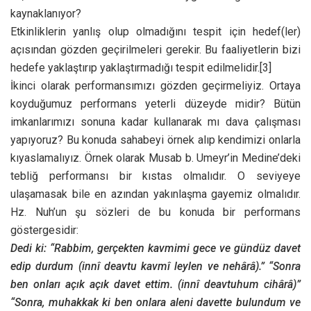
kaynaklanıyor?
Etkinliklerin yanlış olup olmadığını tespit için hedef(ler)
açısından gözden geçirilmeleri gerekir. Bu faaliyetlerin bizi
hedefe yaklaştırıp yaklaştırmadığı tespit edilmelidir.
[3]
İkinci olarak performansımızı gözden geçirmeliyiz. Ortaya
koyduğumuz performans yeterli düzeyde midir? Bütün
imkanlarımızı sonuna kadar kullanarak mı dava çalışması
yapıyoruz? Bu konuda sahabeyi örnek alıp kendimizi onlarla
kıyaslamalıyız. Örnek olarak Musab b. Umeyr’in Medine’deki
tebliğ performansı bir kıstas olmalıdır. O seviyeye
ulaşamasak bile en azından yakınlaşma gayemiz olmalıdır.
Hz. Nuh’un şu sözleri de bu konuda bir performans
göstergesidir:
Dedi ki: “Rabbim, gerçekten kavmimi gece ve gündüz davet
edip durdum (innî deavtu kavmî leylen ve nehârâ).” “Sonra
ben onları açık açık davet ettim. (innî deavtuhum cihârâ)”
“Sonra, muhakkak ki ben onlara aleni davette bulundum ve