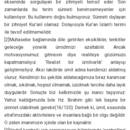
ekseninde sorgulayan bir zihniyeti temsil eder. Son
zamanlarda bu terim sünneti benimsemeyenler için
kullanılıyor. Bu kullanımı doğru bulmuyoruz. Sünneti dışlayan
bir zihniyet Kur’anî olamaz. Dolayısıyla Kur’an İslam’ı terimi
ile tavsif edilmemelidir.
[2]Muhasebe bağlamında dile getirilen eksiklikler, tenkitler
geleceğe yönelik ümidimizi azaltabilir. Ancak
motivasyonumuz gitmesin diye realiteye gözümüzü
kapatmamalıyız. ‘Realist bir ümitvarlık’ anlayışı
geliştirmeliyiz. Aksi takdirde ümit adına kendimizi aldatmış
oluruz. Kendimizi bu şekilde aldatacağımıza biraz karamsar
olmak, sıkılmak, hoşnut olmamak, üzülmek tercihe daha layık
duygulardır. Sonuçta biz kalbimizde şu inancı taşıyoruz:
Yalnız kaldığımızda bile Hz. İbrahim gibi tek başına bir
ümmet olabilmek gerekir(16/120). Demek ki, ümit, esasında
etrafımızdaki aktivitelere ve insanlara bağlı bir olgu değildir.
O zaten imanımızın içinde olan bir kaynaktır.