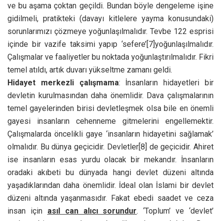
ve bu aşama çoktan geçildi. Bundan böyle dengeleme işine
gidilmeli, pratikteki (davayı kitlelere yayma konusundaki)
sorunlarımızı çözmeye yoğunlaşılmalıdır. Tevbe 122 esprisi
içinde bir vazife taksimi yapıp ‘sefere’
[7]yoğunlaşılmalıdır.
Çalışmalar ve faaliyetler bu noktada yoğunlaştırılmalıdır. Fikri
temel atıldı, artık duvarı yükseltme zamanı geldi.
Hidayet merkezli çalışmama
: İnsanların hidayetleri bir
devletin kurulmasından daha önemlidir. Dava çalışmalarının
temel gayelerinden birisi devletleşmek olsa bile en önemli
gayesi insanların cehenneme gitmelerini engellemektir.
Çalışmalarda öncelikli gaye ‘insanların hidayetini sağlamak’
olmalıdır. Bu dünya geçicidir. Devletler
[8] de geçicidir. Ahiret
ise insanların esas yurdu olacak bir mekandır. İnsanların
oradaki akıbeti bu dünyada hangi devlet düzeni altında
yaşadıklarından daha önemlidir. İdeal olan İslami bir devlet
düzeni altında yaşanmasıdır. Fakat ebedi saadet ve ceza
insan için
asıl can alıcı sorundur
. ‘Toplum’ ve ‘devlet’