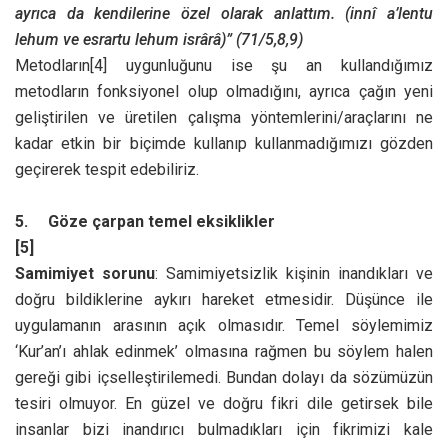
ayrıca da kendilerine özel olarak anlattım. (innî a’lentu
lehum ve esrartu lehum isrârâ)” (71/5,8,9)
Metodların
[4] uygunluğunu ise şu an kullandığımız
metodların fonksiyonel olup olmadığını, ayrıca çağın yeni
geliştirilen ve üretilen çalışma yöntemlerini/araçlarını ne
kadar etkin bir biçimde kullanıp kullanmadığımızı gözden
geçirerek tespit edebiliriz.
5.
Göze çarpan temel eksiklikler
[5]
Samimiyet sorunu
: Samimiyetsizlik kişinin inandıkları ve
doğru bildiklerine aykırı hareket etmesidir. Düşünce ile
uygulamanın arasının açık olmasıdır. Temel söylemimiz
‘Kur’an’ı ahlak edinmek’ olmasına rağmen bu söylem halen
gereği gibi içselleştirilemedi. Bundan dolayı da sözümüzün
tesiri olmuyor. En güzel ve doğru fikri dile getirsek bile
insanlar bizi inandırıcı bulmadıkları için fikrimizi kale