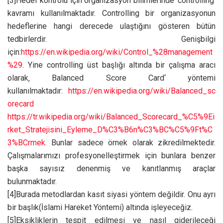
[3]Hedef kontrolü için organizasyon bilimlerinde ‘controlling’
kavramı kullanılmaktadır. Controlling bir organizasyonun
hedeflerine hangi derecede ulaştığını gösteren bütün
tedbirlerdir. Genişbilgi
için:
https://en.wikipedia.org/wiki/Control_%28management
%29
. Yine controlling üst başlığı altında bir çalışma aracı
olarak‚ Balanced Score Card‘ yöntemi
kullanılmaktadır:
https://en.wikipedia.org/wiki/Balanced_sc
orecard
https://tr.wikipedia.org/wiki/Balanced_Scorecard_%C5%9Ei
rket_Stratejisini_Eyleme_D%C3%B6n%C3%BC%C5%9Ft%C
3%BCrmek
. Bunlar sadece örnek olarak zikredilmektedir.
Çalışmalarımızı profesyonelleştirmek için bunlara benzer
başka sayısız denenmiş ve kanıtlanmış araçlar
bulunmaktadır.
[4]Burada metodlardan kasıt siyasi yöntem değildir. Onu ayrı
bir başlık(İslami Hareket Yöntemi) altında işleyeceğiz.
[5]Eksikliklerin tespit edilmesi ve nasıl giderileceği