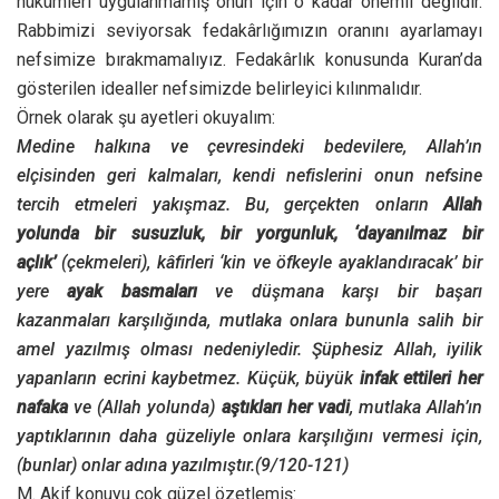
hükümleri uygulanmamış onun için o kadar önemli değildir.
Rabbimizi seviyorsak fedakârlığımızın oranını ayarlamayı
nefsimize bırakmamalıyız. Fedakârlık konusunda Kuran’da
gösterilen idealler nefsimizde belirleyici kılınmalıdır.
Örnek olarak şu ayetleri okuyalım:
Medine halkına ve çevresindeki bedevilere, Allah’ın
elçisinden geri kalmaları, kendi nefislerini onun nefsine
tercih etmeleri yakışmaz. Bu, gerçekten onların
Allah
yolunda bir susuzluk, bir yorgunluk, ‘dayanılmaz bir
açlık’
(çekmeleri), kâfirleri ‘kin ve öfkeyle ayaklandıracak’ bir
yere
ayak basmaları
ve düşmana karşı bir başarı
kazanmaları karşılığında, mutlaka onlara bununla salih bir
amel yazılmış olması nedeniyledir. Şüphesiz Allah, iyilik
yapanların ecrini kaybetmez. Küçük, büyük
infak ettileri her
nafaka
ve (Allah yolunda)
aştıkları her vadi
, mutlaka Allah’ın
yaptıklarının daha güzeliyle onlara karşılığını vermesi için,
(bunlar) onlar adına yazılmıştır.(9/120-121)
M. Akif konuyu çok güzel özetlemiş: