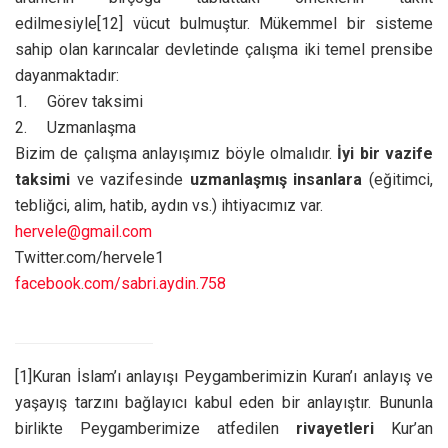
edilmesiyle
[12] vücut bulmuştur. Mükemmel bir sisteme
sahip olan karıncalar devletinde çalışma iki temel prensibe
dayanmaktadır:
1. Görev taksimi
2. Uzmanlaşma
Bizim de çalışma anlayışımız böyle olmalıdır.
İyi bir vazife
taksimi
ve vazifesinde
uzmanlaşmış insanlara
(eğitimci,
tebliğci, alim, hatib, aydın vs.) ihtiyacımız var.
hervele@gmail.com
Twitter.com/hervele1
facebook.com/sabri.aydin.758
[1]Kuran İslam’ı anlayışı Peygamberimizin Kuran’ı anlayış ve
yaşayış tarzını bağlayıcı kabul eden bir anlayıştır. Bununla
birlikte Peygamberimize atfedilen
rivayetleri
Kur’an