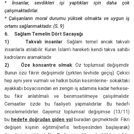
* İnsanlar, sevdikleri işi yaptıkları için daha çok
çalışmaktadırlar.
* Çalışanların moral durumu yüksek olmakta ve uygun iş
ortamı sağlanmaktadır. (S. 9)
6.
Sağlam Temelin Dört Sacayağı
1)
Takvalı insanlar
: Sağlam temel ancak takvalı
insanlarla atılabilir. Kuran İslam’ı hareketi kendi takva sahibi
kadrolarını aramaktadır.
2)
Öze konsantre olmak
: Öz toplumsal değişimdir.
Bunun özü fikrin değişimidir (şirkten tevhide geçiş). Çekici
hep aynı yere vurmalı ve halkın bütün kesimlerine- sokaktaki
ayakkabı boyacısından en zengin iş adamına kadar herkese-
bu fikir anlatılmalı ve benimsetilmeye çalışılmalıdır.
Cemaatler özde bu faaliyeti yapmalıdırlar. Bu hedefi
öncelemelidirler. Gayemiz toplumsal değişimse (13/11)
bu
hedefe doğrudan giden yol
buradan geçmektedir. Fikri
değişen kişinin eğitimi(nefis terbiyesinden başlayarak)