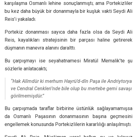
karşılaşma Osmanlı lehine sonuçlanmıştı; ama Portekizliler
bu kez daha büyük bir donanmayla bir kuşluk vakti Seydi Ali
Reis’i yakaladı.
Portekiz donanması sayıca daha fazla olsa da Seydi Ali
Reis, kayalıkları stratejisinin bir parçası haline getirerek
düşmanın manevra alanını daralttı.
Bu çarpışmayı ise seyahatnamesi Miratül Memalik’te şu
sözlerle anlatacaktı;
“Hak Alîmdür ki merhum Hayrü’d-dîn Paşa ile Andriytorya
ve Cendral Cenkleri’nde bile olup bu mertebe gemi savaşı
görilmemişdür.”
Bu çarpışmada taraflar birbirine üstünlük sağlayamamışsa
da Osmanlı Paşasının donanmasının başına geçmesini
engellemek konusunda Portekizlilerin kararlılığı anlaşılmıştı.