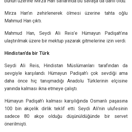
bunun üzerine Mirza Han saflarında bu savaşa da dâhil oldu.
Mirza Han’ın zehirlenerek ölmesi üzerine tahta oğlu
Mahmud Han çıktı.
Mahmud Han, Seydi Ali Reis’e Hümayun Padişah’ına
ulaştırılmak üzere bir mektup yazarak gitmelerine izin verdi.
Hindistan’da bir Türk
Seydi Ali Reis, Hindistan Müslümanları tarafından da
sevgiyle karşılandı. Hümayun Padişah’ı çok sevdiği ama
daha önce hiç tanışmadığı Anadolu Türklerinin elçisine
yanında kalması ikna etmeye çalıştı.
Hümayun Padişah’ı kalması karşılığında Osmanlı paşasına
100 bin akçelik dirlik teklif etti. Seydi Ali’nin ulufesinin
sadece 80 akçe olduğu düşünüldüğünde bir servet
önerilmişti.