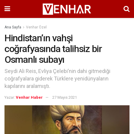
Ana Sayfa
Venhar Özel
Hindistan’ın vahşi
coğrafyasında talihsiz bir
Osmanlı subayı
Seydi Ali Reis, Evliya Çelebi’nin dahi gitmediği
coğrafyalara giderek Türklere yenidünyaların
kapılarını aralamıştı.
Yazar:
Venhar Haber
27 Mayıs 2021