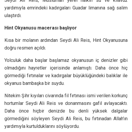
Seydi Ali Reis, Müslüman yerel halkın su ve kılavuz
yardımıyla emrindeki kadırgaları Guadar limanına sağ salim
ulaştırdı.
Hint Okyanusu macerası başlıyor
Kısa bir molanın ardından Seydi Ali Reis, Hint Okyanusuna
doğru resmen açıldı.
Yolculuk daha başlar başlamaz okyanusun iç denizler gibi
olmadığını hayretler içerisinde anlamıştı. Daha önce hiç
görmediği fırtınalar ve kadırgalar büyüklüğündeki balıklar ile
okyanus bambaşka bir suydu.
Nitekim Şihr kıyıları civarında fil fırtınası ismi verilen korkunç
hortumlar Seydi Ali Reis ve donanmasını gafil avlayacaktı.
Daha önce hiçbir denizde bu denli yüksek dalgalar
görmediğini söyleyen Seydi Ali Reis, bu fırtınadan Allah’ın
yardımıyla kurtulduklarını söylüyordu.