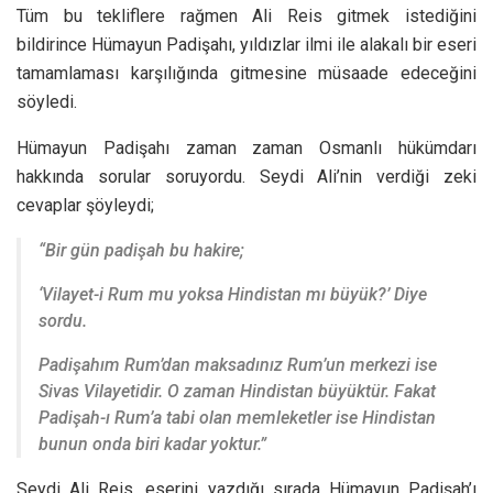
Tüm bu tekliflere rağmen Ali Reis gitmek istediğini
bildirince Hümayun Padişahı, yıldızlar ilmi ile alakalı bir eseri
tamamlaması karşılığında gitmesine müsaade edeceğini
söyledi.
Hümayun Padişahı zaman zaman Osmanlı hükümdarı
hakkında sorular soruyordu. Seydi Ali’nin verdiği zeki
cevaplar şöyleydi;
“Bir gün padişah bu hakire;
‘Vilayet-i Rum mu yoksa Hindistan mı büyük?’ Diye
sordu.
Padişahım Rum’dan maksadınız Rum’un merkezi ise
Sivas Vilayetidir. O zaman Hindistan büyüktür. Fakat
Padişah-ı Rum’a tabi olan memleketler ise Hindistan
bunun onda biri kadar yoktur.”
Seydi Ali Reis, eserini yazdığı sırada Hümayun Padişah’ı