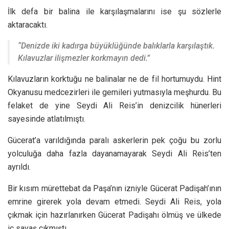
İlk defa bir balina ile karşılaşmalarını ise şu sözlerle
aktaracaktı.
“Denizde iki kadırga büyüklüğünde balıklarla karşılaştık.
Kılavuzlar ilişmezler korkmayın dedi.”
Kılavuzların korktuğu ne balinalar ne de fil hortumuydu. Hint
Okyanusu medcezirleri ile gemileri yutmasıyla meşhurdu. Bu
felaket de yine Seydi Ali Reis’in denizcilik hünerleri
sayesinde atlatılmıştı.
Gücerat’a varıldığında paralı askerlerin pek çoğu bu zorlu
yolculuğa daha fazla dayanamayarak Seydi Ali Reis’ten
ayrıldı.
Bir kısım mürettebat da Paşa’nın izniyle Gücerat Padişah’ının
emrine girerek yola devam etmedi. Seydi Ali Reis, yola
çıkmak için hazırlanırken Gücerat Padişahı ölmüş ve ülkede
iç savaş çıkmıştı.