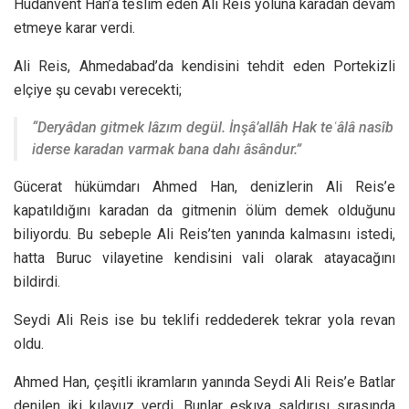
Hüdanvent Han’a teslim eden Ali Reis yoluna karadan devam
etmeye karar verdi.
Ali Reis, Ahmedabad’da kendisini tehdit eden Portekizli
elçiye şu cevabı verecekti;
“Deryâdan gitmek lâzım degül. İnşâ’allâh Hak teʿâlâ nasîb
iderse karadan varmak bana dahı âsândur.”
Gücerat hükümdarı Ahmed Han, denizlerin Ali Reis’e
kapatıldığını karadan da gitmenin ölüm demek olduğunu
biliyordu. Bu sebeple Ali Reis’ten yanında kalmasını istedi,
hatta Buruc vilayetine kendisini vali olarak atayacağını
bildirdi.
Seydi Ali Reis ise bu teklifi reddederek tekrar yola revan
oldu.
Ahmed Han, çeşitli ikramların yanında Seydi Ali Reis’e Batlar
denilen iki kılavuz verdi. Bunlar eşkıya saldırısı sırasında