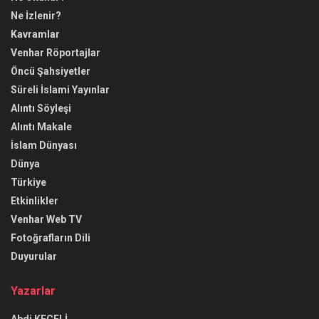
Ne İzlenir?
Kavramlar
Venhar Röportajlar
Öncü Şahsiyetler
Süreli İslami Yayınlar
Alıntı Söyleşi
Alıntı Makale
İslam Dünyası
Dünya
Türkiye
Etkinlikler
Venhar Web TV
Fotoğrafların Dili
Duyurular
Yazarlar
Abdi KEÇELİ