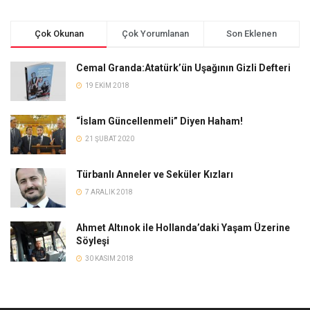
Çok Okunan
Çok Yorumlanan
Son Eklenen
Cemal Granda:Atatürk’ün Uşağının Gizli Defteri
19 EKIM 2018
“İslam Güncellenmeli” Diyen Haham!
21 ŞUBAT 2020
Türbanlı Anneler ve Seküler Kızları
7 ARALIK 2018
Ahmet Altınok ile Hollanda’daki Yaşam Üzerine
Söyleşi
30 KASIM 2018