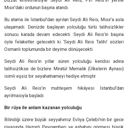
bizzat emretmesiyle Seydi Ali Reis, Piri Reis’in yerine
Mısır’daki ordunun başına atandı.
Bu atama ile İstanbul’dan ayrılan Seydi Ali Reis, Mısır’a asla
ulaşamadı. Denizde başlayan yolculuğu türlü talihsizlikler
sonucu karada devam edecekti. Seydi Ali Reis’in başına
öyle felaketler gelecekti ki ‘Seydi Ali Reis Talihi’ sözleri
Osmanlı toplumunda bir deyime dönüşecekti.
Seydi Ali Reis’in yıllar süren yolculuğu kendisi adına
talihsizlikse de bizlere Miratül Memalik (Ülkelerin Aynası)
isimli eşsiz bir seyahatnameyi hediye etmiştir.
Seydi Ali Reis’in muhteşem hikâyesi İstanbul’dan
ayrılmasıyla başladı.
Bir rüya ile anlam kazanan yolculuğu
Bilindiği üzere büyük seyyahımız Evliya Çelebi’nin bir gece
rüyasında Hazreti Peygamberi ve ashabını görmesi büyük