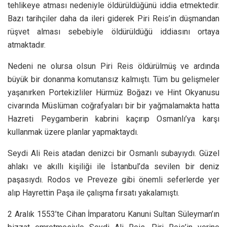
tehlikeye atması nedeniyle öldürüldüğünü iddia etmektedir.
Bazı tarihçiler daha da ileri giderek Piri Reis’in düşmandan
rüşvet alması sebebiyle öldürüldüğü iddiasını ortaya
atmaktadır.
Nedeni ne olursa olsun Piri Reis öldürülmüş ve ardında
büyük bir donanma komutansız kalmıştı. Tüm bu gelişmeler
yaşanırken Portekizliler Hürmüz Boğazı ve Hint Okyanusu
civarında Müslüman coğrafyaları bir bir yağmalamakta hatta
Hazreti Peygamberin kabrini kaçırıp Osmanlı’ya karşı
kullanmak üzere planlar yapmaktaydı.
Seydi Ali Reis atadan denizci bir Osmanlı subayıydı. Güzel
ahlakı ve akıllı kişiliği ile İstanbul’da sevilen bir deniz
paşasıydı. Rodos ve Preveze gibi önemli seferlerde yer
alıp Hayrettin Paşa ile çalışma fırsatı yakalamıştı.
2 Aralık 1553’te Cihan İmparatoru Kanuni Sultan Süleyman’ın