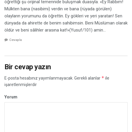
öğrettiği şu orijinal temennide buluşmak duasıyla. «Ey Rabbım!
Mülkten bana (nasibimi) verdin ve bana (rüyada görülen)
olayların yorumunu da öğrettin. Ey gökleri ve yeri yaratan! Sen
dünyada da ahirette de benim sahibimsin. Beni Müslüman olarak
öldür ve beni sâlihler arasına kat!»(Yusuf/101) amin…
Cevapla
Bir cevap yazın
*
E-posta hesabınız yayımlanmayacak.
Gerekli alanlar
ile
işaretlenmişlerdir
Yorum