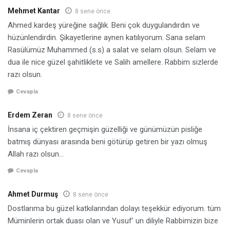
Mehmet Kantar
8 sene önce
Ahmed kardeş yüreğine sağlık. Beni çok duygulandırdın ve
hüzünlendirdin. Şikayetlerine aynen katılıyorum. Sana selam
Rasülümüz Muhammed (s.s) a salat ve selam olsun. Selam ve
dua ile nice güzel şahitliklete ve Salih amellere. Rabbim sizlerde
razı olsun.
Cevapla
Erdem Zeran
8 sene önce
İnsana iç çektiren geçmişin güzelliği ve günümüzün pisliğe
batmış dünyası arasında beni götürüp getiren bir yazı olmuş
Allah razı olsun…
Cevapla
Ahmet Durmuş
8 sene önce
Dostlarıma bu güzel katkılarından dolayı teşekkür ediyorum. tüm
Müminlerin ortak duası olan ve Yusuf’ un diliyle Rabbimizin bize