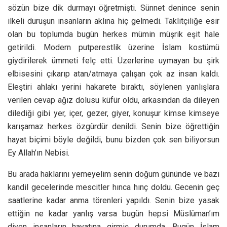
sözün bize dik durmayı öğretmişti. Sünnet denince senin
ilkeli duruşun insanların aklına hiç gelmedi. Taklitçiliğe esir
olan bu toplumda bugün herkes mümin müşrik eşit hale
getirildi. Modern putperestlik üzerine İslam kostümü
giydirilerek ümmeti felç etti. Üzerlerine uymayan bu şirk
elbisesini çıkarıp atan/atmaya çalışan çok az insan kaldı.
Eleştiri ahlakı yerini hakarete bıraktı, söylenen yanlışlara
verilen cevap ağız dolusu küfür oldu, arkasından da dileyen
dilediği gibi yer, içer, gezer, giyer, konuşur kimse kimseye
karışamaz herkes özgürdür denildi. Senin bize öğrettiğin
hayat biçimi böyle değildi, bunu bizden çok sen biliyorsun
Ey Allah’ın Nebisi.
Bu arada haklarını yemeyelim senin doğum gününde ve bazı
kandil gecelerinde mescitler hınca hınç doldu. Gecenin geç
saatlerine kadar anma törenleri yapıldı. Senin bize yasak
ettiğin ne kadar yanlış varsa bugün hepsi Müslüman’ım
diyen insanların hayatına girmiş durumda. Bugün İslam