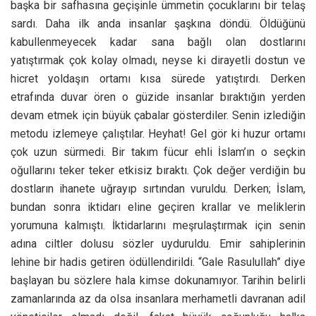
başka bir safhasına geçişinle ümmetin çocuklarını bir telaş
sardı. Daha ilk anda insanlar şaşkına döndü. Öldüğünü
kabullenmeyecek kadar sana bağlı olan dostlarını
yatıştırmak çok kolay olmadı, neyse ki dirayetli dostun ve
hicret yoldaşın ortamı kısa sürede yatıştırdı. Derken
etrafında duvar ören o güzide insanlar bıraktığın yerden
devam etmek için büyük çabalar gösterdiler. Senin izlediğin
metodu izlemeye çalıştılar. Heyhat! Gel gör ki huzur ortamı
çok uzun sürmedi. Bir takım fücur ehli İslam’ın o seçkin
oğullarını teker teker etkisiz bıraktı. Çok değer verdiğin bu
dostların ihanete uğrayıp sırtından vuruldu. Derken; İslam,
bundan sonra iktidarı eline geçiren krallar ve meliklerin
yorumuna kalmıştı. İktidarlarını meşrulaştırmak için senin
adına ciltler dolusu sözler uyduruldu. Emir sahiplerinin
lehine bir hadis getiren ödüllendirildi. “Gale Rasulullah” diye
başlayan bu sözlere hala kimse dokunamıyor. Tarihin belirli
zamanlarında az da olsa insanlara merhametli davranan adil