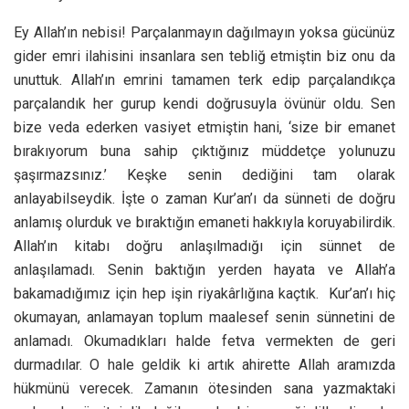
Ey Allah’ın nebisi! Parçalanmayın dağılmayın yoksa gücünüz
gider emri ilahisini insanlara sen tebliğ etmiştin biz onu da
unuttuk. Allah’ın emrini tamamen terk edip parçalandıkça
parçalandık her gurup kendi doğrusuyla övünür oldu. Sen
bize veda ederken vasiyet etmiştin hani, ‘size bir emanet
bırakıyorum buna sahip çıktığınız müddetçe yolunuzu
şaşırmazsınız.’ Keşke senin dediğini tam olarak
anlayabilseydik. İşte o zaman Kur’an’ı da sünneti de doğru
anlamış olurduk ve bıraktığın emaneti hakkıyla koruyabilirdik.
Allah’ın kitabı doğru anlaşılmadığı için sünnet de
anlaşılamadı. Senin baktığın yerden hayata ve Allah’a
bakamadığımız için hep işin riyakârlığına kaçtık. Kur’an’ı hiç
okumayan, anlamayan toplum maalesef senin sünnetini de
anlamadı. Okumadıkları halde fetva vermekten de geri
durmadılar. O hale geldik ki artık ahirette Allah aramızda
hükmünü verecek. Zamanın ötesinden sana yazmaktaki