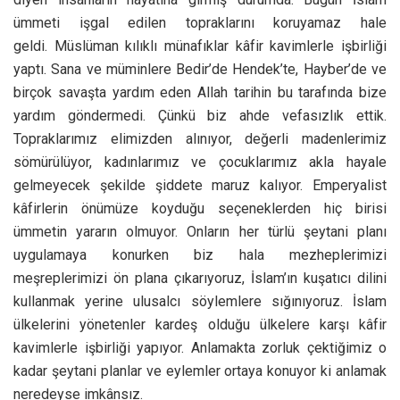
ümmeti işgal edilen topraklarını koruyamaz hale
geldi. Müslüman kılıklı münafıklar kâfir kavimlerle işbirliği
yaptı. Sana ve müminlere Bedir’de Hendek’te, Hayber’de ve
birçok savaşta yardım eden Allah tarihin bu tarafında bize
yardım göndermedi. Çünkü biz ahde vefasızlık ettik.
Topraklarımız elimizden alınıyor, değerli madenlerimiz
sömürülüyor, kadınlarımız ve çocuklarımız akla hayale
gelmeyecek şekilde şiddete maruz kalıyor. Emperyalist
kâfirlerin önümüze koyduğu seçeneklerden hiç birisi
ümmetin yararın olmuyor. Onların her türlü şeytani planı
uygulamaya konurken biz hala mezheplerimizi
meşreplerimizi ön plana çıkarıyoruz, İslam’ın kuşatıcı dilini
kullanmak yerine ulusalcı söylemlere sığınıyoruz. İslam
ülkelerini yönetenler kardeş olduğu ülkelere karşı kâfir
kavimlerle işbirliği yapıyor. Anlamakta zorluk çektiğimiz o
kadar şeytani planlar ve eylemler ortaya konuyor ki anlamak
neredeyse imkânsız.