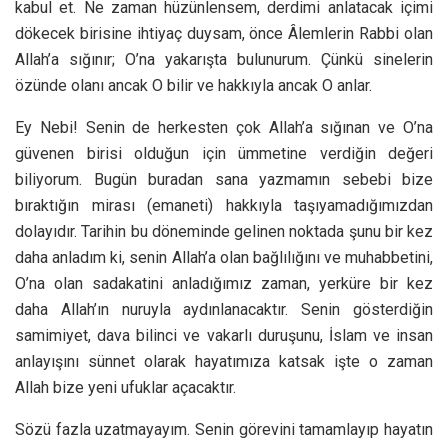
kabul et. Ne zaman hüzünlensem, derdimi anlatacak içimi
dökecek birisine ihtiyaç duysam, önce Âlemlerin Rabbi olan
Allah’a sığınır; O’na yakarışta bulunurum. Çünkü sinelerin
özünde olanı ancak O bilir ve hakkıyla ancak O anlar.
Ey Nebi! Senin de herkesten çok Allah’a sığınan ve O’na
güvenen birisi olduğun için ümmetine verdiğin değeri
biliyorum. Bugün buradan sana yazmamın sebebi bize
bıraktığın mirası (emaneti) hakkıyla taşıyamadığımızdan
dolayıdır. Tarihin bu döneminde gelinen noktada şunu bir kez
daha anladım ki, senin Allah’a olan bağlılığını ve muhabbetini,
O’na olan sadakatini anladığımız zaman, yerküre bir kez
daha Allah’ın nuruyla aydınlanacaktır. Senin gösterdiğin
samimiyet, dava bilinci ve vakarlı duruşunu, İslam ve insan
anlayışını sünnet olarak hayatımıza katsak işte o zaman
Allah bize yeni ufuklar açacaktır.
Sözü fazla uzatmayayım. Senin görevini tamamlayıp hayatın