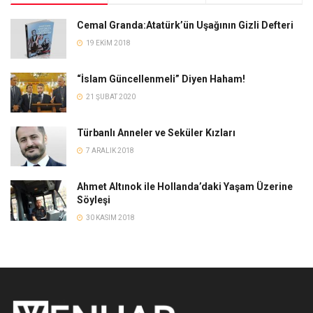
Cemal Granda:Atatürk’ün Uşağının Gizli Defteri
19 EKIM 2018
“İslam Güncellenmeli” Diyen Haham!
21 ŞUBAT 2020
Türbanlı Anneler ve Seküler Kızları
7 ARALIK 2018
Ahmet Altınok ile Hollanda’daki Yaşam Üzerine
Söyleşi
30 KASIM 2018