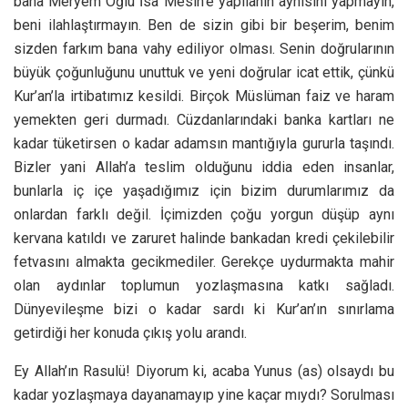
bana Meryem Oğlu İsa Mesih’e yapılanın aynısını yapmayın,
beni ilahlaştırmayın. Ben de sizin gibi bir beşerim, benim
sizden farkım bana vahy ediliyor olması. Senin doğrularının
büyük çoğunluğunu unuttuk ve yeni doğrular icat ettik, çünkü
Kur’an’la irtibatımız kesildi. Birçok Müslüman faiz ve haram
yemekten geri durmadı. Cüzdanlarındaki banka kartları ne
kadar tüketirsen o kadar adamsın mantığıyla gururla taşındı.
Bizler yani Allah’a teslim olduğunu iddia eden insanlar,
bunlarla iç içe yaşadığımız için bizim durumlarımız da
onlardan farklı değil. İçimizden çoğu yorgun düşüp aynı
kervana katıldı ve zaruret halinde bankadan kredi çekilebilir
fetvasını almakta gecikmediler. Gerekçe uydurmakta mahir
olan aydınlar toplumun yozlaşmasına katkı sağladı.
Dünyevileşme bizi o kadar sardı ki Kur’an’ın sınırlama
getirdiği her konuda çıkış yolu arandı.
Ey Allah’ın Rasulü! Diyorum ki, acaba Yunus (as) olsaydı bu
kadar yozlaşmaya dayanamayıp yine kaçar mıydı? Sorulması