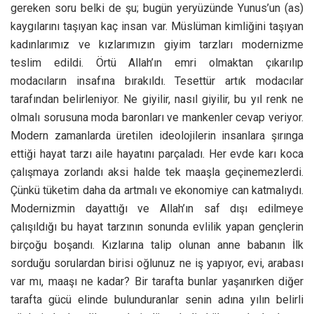
gereken soru belki de şu; bugün yeryüzünde Yunus’un (as)
kaygılarını taşıyan kaç insan var. Müslüman kimliğini taşıyan
kadınlarımız ve kızlarımızın giyim tarzları modernizme
teslim edildi. Örtü Allah’ın emri olmaktan çıkarılıp
modacıların insafına bırakıldı. Tesettür artık modacılar
tarafından belirleniyor. Ne giyilir, nasıl giyilir, bu yıl renk ne
olmalı sorusuna moda baronları ve mankenler cevap veriyor.
Modern zamanlarda üretilen ideolojilerin insanlara şırınga
ettiği hayat tarzı aile hayatını parçaladı. Her evde karı koca
çalışmaya zorlandı aksi halde tek maaşla geçinemezlerdi.
Çünkü tüketim daha da artmalı ve ekonomiye can katmalıydı.
Modernizmin dayattığı ve Allah’ın saf dışı edilmeye
çalışıldığı bu hayat tarzının sonunda evlilik yapan gençlerin
birçoğu boşandı. Kızlarına talip olunan anne babanın İlk
sorduğu sorulardan birisi oğlunuz ne iş yapıyor, evi, arabası
var mı, maaşı ne kadar? Bir tarafta bunlar yaşanırken diğer
tarafta gücü elinde bulunduranlar senin adına yılın belirli