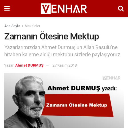
Ana Sayfa
Makaleler
Zamanın Ötesine Mektup
Yazarlarımızdan Ahmet Durmuş'un Allah Rasulü'ne
hitaben kaleme aldığı mektubu sizlerle paylaşıyoruz.
Yazar:
Ahmet DURMUŞ
27 Kasım 2018