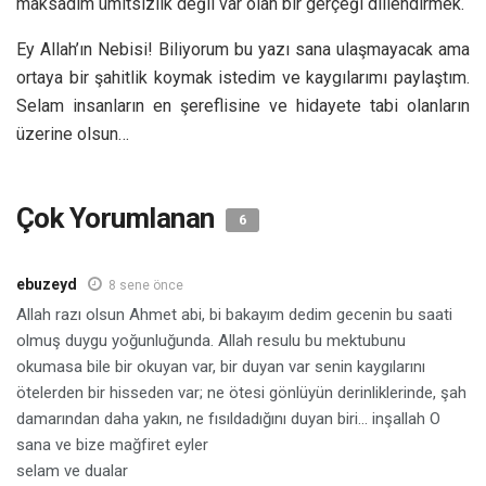
maksadım ümitsizlik değil var olan bir gerçeği dillendirmek.
Ey Allah’ın Nebisi! Biliyorum bu yazı sana ulaşmayacak ama
ortaya bir şahitlik koymak istedim ve kaygılarımı paylaştım.
Selam insanların en şereflisine ve hidayete tabi olanların
üzerine olsun…
Çok Yorumlanan
6
ebuzeyd
8 sene önce
Allah razı olsun Ahmet abi, bi bakayım dedim gecenin bu saati
olmuş duygu yoğunluğunda. Allah resulu bu mektubunu
okumasa bile bir okuyan var, bir duyan var senin kaygılarını
ötelerden bir hisseden var; ne ötesi gönlüyün derinliklerinde, şah
damarından daha yakın, ne fısıldadığını duyan biri… inşallah O
sana ve bize mağfiret eyler
selam ve dualar