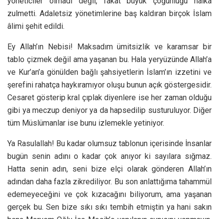
yöneticiler olmadı değil, fakat büyük çoğunluğu halka
zulmetti. Adaletsiz yönetimlerine baş kaldıran birçok İslam
âlimi şehit edildi.
Ey Allah’ın Nebisi! Maksadım ümitsizlik ve karamsar bir
tablo çizmek değil ama yaşanan bu. Hala yeryüzünde Allah’a
ve Kur’an’a gönülden bağlı şahsiyetlerin İslam’ın izzetini ve
şerefini rahatça haykıramıyor oluşu bunun açık göstergesidir.
Cesaret gösterip kral çıplak diyenlere ise her zaman olduğu
gibi ya meczup deniyor ya da hapsedilip susturuluyor. Diğer
tüm Müslümanlar ise bunu izlemekle yetiniyor.
Ya Rasulallah! Bu kadar olumsuz tablonun içerisinde İnsanlar
bugün senin adını o kadar çok anıyor ki sayılara sığmaz.
Hatta senin adın, seni bize elçi olarak gönderen Allah’ın
adından daha fazla zikrediliyor. Bu son anlattığıma tahammül
edemeyeceğini ve çok kızacağını biliyorum, ama yaşanan
gerçek bu. Sen bize sıkı sıkı tembih etmiştin ya hani sakın