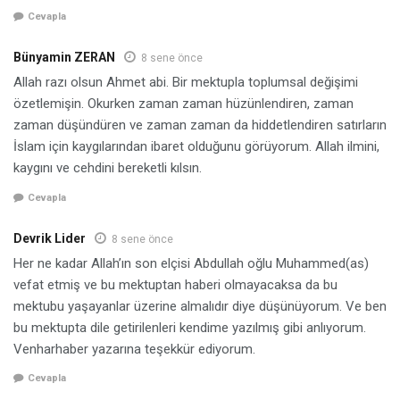
Cevapla
Bünyamin ZERAN
8 sene önce
Allah razı olsun Ahmet abi. Bir mektupla toplumsal değişimi
özetlemişin. Okurken zaman zaman hüzünlendiren, zaman
zaman düşündüren ve zaman zaman da hiddetlendiren satırların
İslam için kaygılarından ibaret olduğunu görüyorum. Allah ilmini,
kaygını ve cehdini bereketli kılsın.
Cevapla
Devrik Lider
8 sene önce
Her ne kadar Allah’ın son elçisi Abdullah oğlu Muhammed(as)
vefat etmiş ve bu mektuptan haberi olmayacaksa da bu
mektubu yaşayanlar üzerine almalıdır diye düşünüyorum. Ve ben
bu mektupta dile getirilenleri kendime yazılmış gibi anlıyorum.
Venharhaber yazarına teşekkür ediyorum.
Cevapla