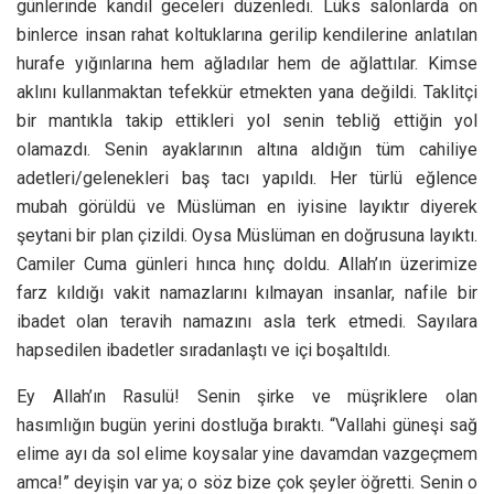
günlerinde kandil geceleri düzenledi. Lüks salonlarda on
binlerce insan rahat koltuklarına gerilip kendilerine anlatılan
hurafe yığınlarına hem ağladılar hem de ağlattılar. Kimse
aklını kullanmaktan tefekkür etmekten yana değildi. Taklitçi
bir mantıkla takip ettikleri yol senin tebliğ ettiğin yol
olamazdı. Senin ayaklarının altına aldığın tüm cahiliye
adetleri/gelenekleri baş tacı yapıldı. Her türlü eğlence
mubah görüldü ve Müslüman en iyisine layıktır diyerek
şeytani bir plan çizildi. Oysa Müslüman en doğrusuna layıktı.
Camiler Cuma günleri hınca hınç doldu. Allah’ın üzerimize
farz kıldığı vakit namazlarını kılmayan insanlar, nafile bir
ibadet olan teravih namazını asla terk etmedi. Sayılara
hapsedilen ibadetler sıradanlaştı ve içi boşaltıldı.
Ey Allah’ın Rasulü! Senin şirke ve müşriklere olan
hasımlığın bugün yerini dostluğa bıraktı. “Vallahi güneşi sağ
elime ayı da sol elime koysalar yine davamdan vazgeçmem
amca!” deyişin var ya; o söz bize çok şeyler öğretti. Senin o