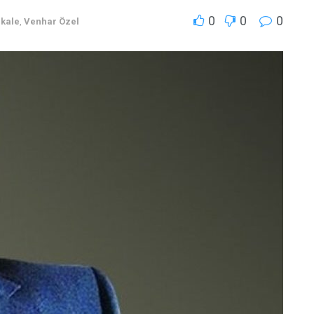
0
0
0
akale
,
Venhar Özel