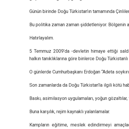
Günün birinde Doğu Türkistan’ın tamamında Çinliler
Bu politika zaman zaman şiddetleniyor. Bölgenin as
Hatırlayalım.
5 Temmuz 2009’da -devletin himaye ettiği saldır
halkın tanıklıklarına göre binlerce Doğu Türkistanlı 
O günlerde Cumhurbaşkanı Erdoğan “Adeta soykır
Son zamanlarda da Doğu Türkistan’la ilgili kötü hab
Baskı, asimilasyon uygulamaları, yoğun gözaltılar, 
Buna karşılık, rejim kaynaklı yalanlamalar.
Kampların eğitime, meslek edindirmeyi amaçlad