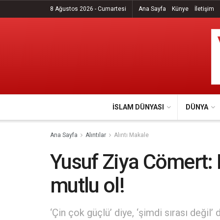
8 Ağustos 2026 - Cumartesi
Ana Sayfa
Künye
İletişim
İSLAM DÜNYASI
DÜNYA
Ana Sayfa
Alıntılar
Alıntı Makale
Yusuf Ziya Cömert: 
mutlu ol!
‘Çin çok güçlü’ diye, ‘şimdi sırası değil