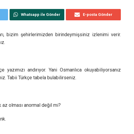
Whatsapp ile Gönder
E-posta Gönder
arı, bizim şehirlerimizden birindeymişsiniz izlenimi verir.
ız.
çe yazımızı andırıyor. Yani Osmanlıca okuyabiliyorsanız
iz. Tabii Türkçe tabela bulabilirseniz.
ok az olması anormal değil mi?
nk.