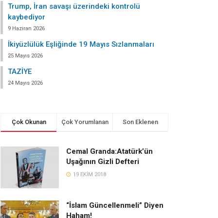
Trump, İran savaşı üzerindeki kontrolü
kaybediyor
9 Haziran 2026
İkiyüzlülük Eşliğinde 19 Mayıs Sızlanmaları
25 Mayıs 2026
TAZİYE
24 Mayıs 2026
Çok Okunan
Çok Yorumlanan
Son Eklenen
Cemal Granda:Atatürk’ün
Uşağının Gizli Defteri
19 EKIM 2018
“İslam Güncellenmeli” Diyen
Haham!