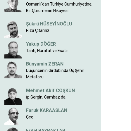
Osmanlı'dan Türkiye Cumhuriyetine;
Bir Çürümenin Hikayesi
Şükrü HÜSEYİNOĞLU
Rıza Çıtamız
Yakup DÖĞER
Tarih, Hurafat ve Esatir
Bünyamin ZERAN
Düşüncenin Girdabında Üç Şehir
Metaforu
Mehmet Akif COŞKUN
İp Gergin, Cambaz da
Faruk KARAASLAN
Çeç
Erdal BAYRAKTAR