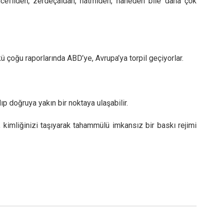
cefilden, zerdeçaldan, hatmiden, naneden bile daha çok
ü çoğu raporlarında ABD’ye, Avrupa’ya torpil geçiyorlar.
lıp doğruya yakın bir noktaya ulaşabilir.
, kimliğinizi taşıyarak tahammülü imkansız bir baskı rejimi