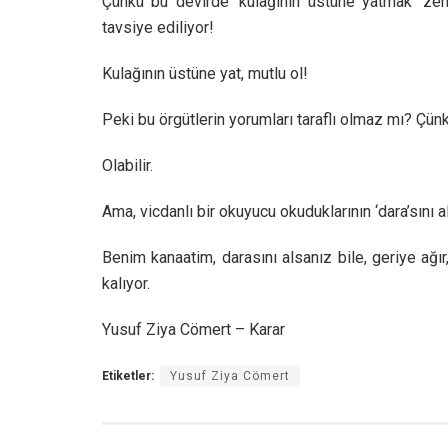
Çünkü bu devirde ‘kulağının üstüne yatmak’ zen
tavsiye ediliyor!
Kulağının üstüne yat, mutlu ol!
Peki bu örgütlerin yorumları taraflı olmaz mı? Çünk
Olabilir.
Ama, vicdanlı bir okuyucu okuduklarının ‘dara’sını a
Benim kanaatim, darasını alsanız bile, geriye ağır
kalıyor.
Yusuf Ziya Cömert – Karar
Etiketler:
Yusuf Ziya Cömert