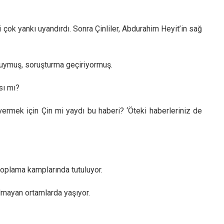
 çok yankı uyandırdı. Sonra Çinliler, Abdurahim Heyit’in sağ
luymuş, soruşturma geçiriyormuş.
sı mı?
ermek için Çin mi yaydı bu haberi? ‘Öteki haberleriniz de
toplama kamplarında tutuluyor.
olmayan ortamlarda yaşıyor.