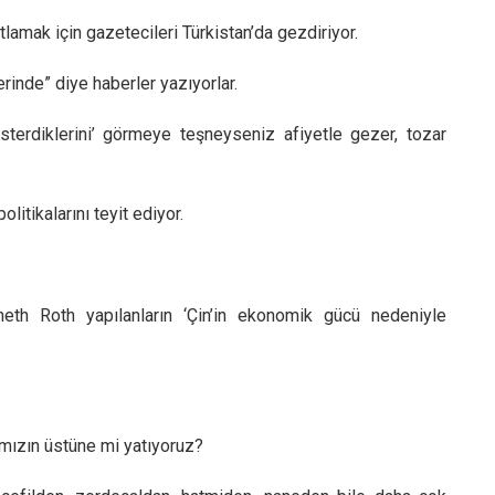
tlamak için gazetecileri Türkistan’da gezdiriyor.
erinde” diye haberler yazıyorlar.
gösterdiklerini’ görmeye teşneyseniz afiyetle gezer, tozar
litikalarını teyit ediyor.
eth Roth yapılanların ‘Çin’in ekonomik gücü nedeniyle
ğımızın üstüne mi yatıyoruz?