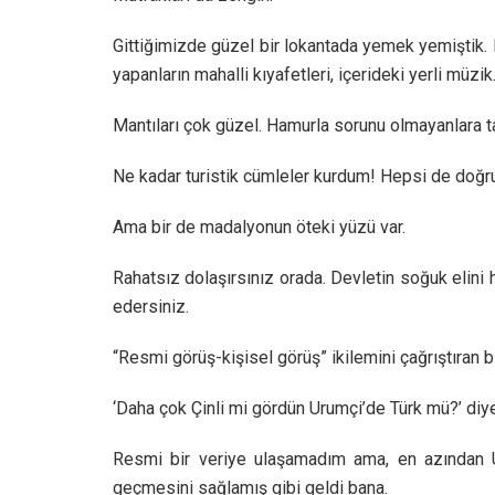
Gittiğimizde güzel bir lokantada yemek yemiştik. 
yapanların mahalli kıyafetleri, içerideki yerli müzi
Mantıları çok güzel. Hamurla sorunu olmayanlara ta
Ne kadar turistik cümleler kurdum! Hepsi de doğru
Ama bir de madalyonun öteki yüzü var.
Rahatsız dolaşırsınız orada. Devletin soğuk elini
edersiniz.
“Resmi görüş-kişisel görüş” ikilemini çağrıştıran b
‘Daha çok Çinli mi gördün Urumçi’de Türk mü?’ diy
Resmi bir veriye ulaşamadım ama, en azından Uru
geçmesini sağlamış gibi geldi bana.