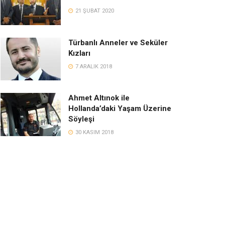
21 ŞUBAT 2020
Türbanlı Anneler ve Seküler
Kızları
7 ARALIK 2018
Ahmet Altınok ile
Hollanda’daki Yaşam Üzerine
Söyleşi
30 KASIM 2018