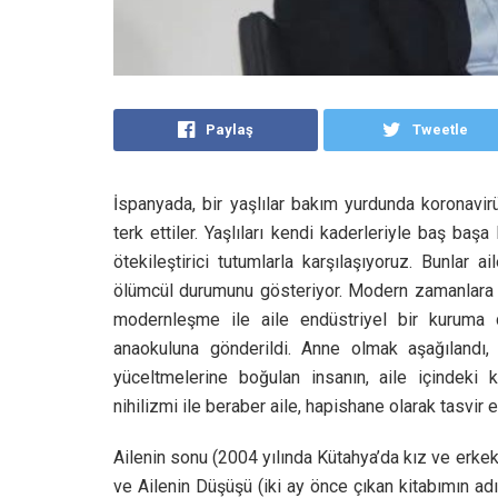
Paylaş
Tweetle
İspanyada, bir yaşlılar bakım yurdunda koronavir
terk ettiler. Yaşlıları kendi kaderleriyle baş başa
ötekileştirici tutumlarla karşılaşıyoruz. Bunlar 
ölümcül durumunu gösteriyor. Modern zamanlara ka
modernleşme ile aile endüstriyel bir kuruma d
anaokuluna gönderildi. Anne olmak aşağılandı
yüceltmelerine boğulan insanın, aile içindeki
nihilizmi ile beraber aile, hapishane olarak tasvir e
Ailenin sonu (2004 yılında Kütahya’da kız ve erkek 
ve Ailenin Düşüşü (iki ay önce çıkan kitabımın ad