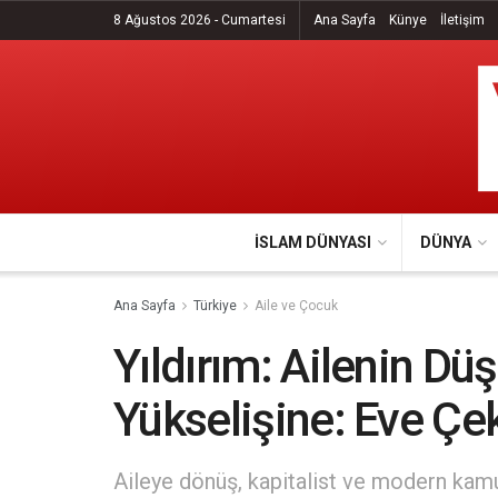
8 Ağustos 2026 - Cumartesi
Ana Sayfa
Künye
İletişim
İSLAM DÜNYASI
DÜNYA
Ana Sayfa
Türkiye
Aile ve Çocuk
Yıldırım: Ailenin Dü
Yükselişine: Eve Çek
Aileye dönüş, kapitalist ve modern kamu