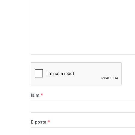
*
İsim
*
E-posta