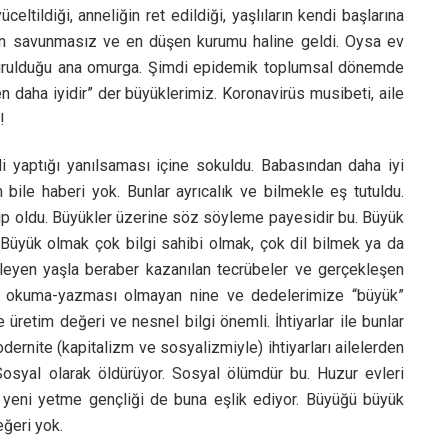
ltildiği, anneliğin ret edildiği, yaşlıların kendi başlarına
in en savunmasız ve en düşen kurumu haline geldi. Oysa ev
 kurulduğu ana omurga. Şimdi epidemik toplumsal dönemde
en daha iyidir” der büyüklerimiz. Koronavirüs musibeti, aile
!
li yaptığı yanılsaması içine sokuldu. Babasından daha iyi
n bile haberi yok. Bunlar ayrıcalık ve bilmekle eş tutuldu.
hip oldu. Büyükler üzerine söz söyleme payesidir bu. Büyük
üyük olmak çok bilgi sahibi olmak, çok dil bilmek ya da
leyen yaşla beraber kazanılan tecrübeler ve gerçekleşen
İşte okuma-yazması olmayan nine ve dedelerimize “büyük”
üretim değeri ve nesnel bilgi önemli. İhtiyarlar ile bunlar
odernite (kapitalizm ve sosyalizmiyle) ihtiyarları ailelerden
 Sosyal olarak öldürüyor. Sosyal ölümdür bu. Huzur evleri
n yeni yetme gençliği de buna eşlik ediyor. Büyüğü büyük
eğeri yok.