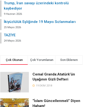
Trump, İran savaşı üzerindeki kontrolü
kaybediyor
9 Haziran 2026
İkiyüzlülük Eşliğinde 19 Mayıs Sızlanmaları
25 Mayıs 2026
TAZİYE
24 Mayıs 2026
Çok Okunan
Çok Yorumlanan
Son Eklenen
Cemal Granda:Atatürk’ün
Uşağının Gizli Defteri
19 EKIM 2018
“İslam Güncellenmeli” Diyen
Haham!