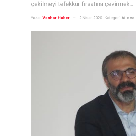
çekilmeyi tefekkür fırsatına çevirmek…
Yazar:
Venhar Haber
2 Nisan 2020
Kategori:
Aile ve