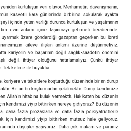
, yeniden kurtuluşun yeri oluyor. Merhametin, dayanışmanın,
mün kasvetli kara günlerinde birbirine sokularak ayakta
şeyi içinde yutan varlığı durunca kurtuluşun ve yaşatmanın
dim evin anlamı içine taşınmayı getirmeli beraberinde.
” uyarmak üzere gönderdiği gazaptan geçerken bu ibreti
inancımızın aileye ilişkin anlamı üzerine düşünmeliyiz.
atta kariyerin ve başarının değil sağlık-saadetin önemini
lı değil, ihtiyar olduğunu hatırlamalıyız. Çünkü ihtiyar
r. Tek kelime ile büyüktür.
e, kariyere ve taksitlere koşturduğu düzeninde bir an durup
ktır. Bir an bu koşturmadan çekilmektir. Durup kendimize
en Allah’ın hitabına kulak vermektir. Hakikaten bu düzenin
çin kendimizi yiyip bitirirken nereye gidiyoruz? Bu düzenin
a, daha fazla prozaklarla ve daha fazla psikiyatristlerle
 için kendimizi yiyip bitirirken mutsuz hale geliyoruz.
k oranında düşüşler yaşıyoruz. Daha çok makam ve paranız