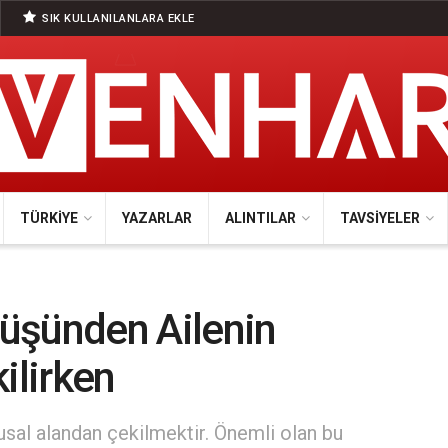
SIK KULLANILANLARA EKLE
TÜRKIYE
YAZARLAR
ALINTILAR
TAVSIYELER
şüşünden Ailenin
ilirken
sal alandan çekilmektir. Önemli olan bu