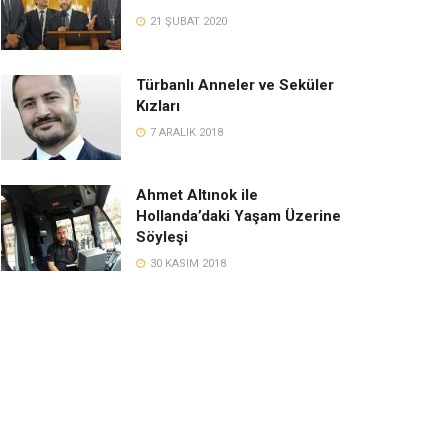
21 ŞUBAT 2020
Türbanlı Anneler ve Seküler
Kızları
7 ARALIK 2018
Ahmet Altınok ile
Hollanda’daki Yaşam Üzerine
Söyleşi
30 KASIM 2018