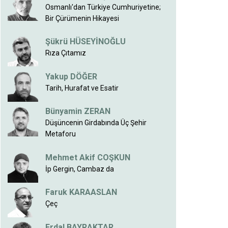
Osmanlı'dan Türkiye Cumhuriyetine;
Bir Çürümenin Hikayesi
Şükrü HÜSEYİNOĞLU
Rıza Çıtamız
Yakup DÖĞER
Tarih, Hurafat ve Esatir
Bünyamin ZERAN
Düşüncenin Girdabında Üç Şehir
Metaforu
Mehmet Akif COŞKUN
İp Gergin, Cambaz da
Faruk KARAASLAN
Çeç
Erdal BAYRAKTAR