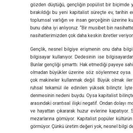
gözden düştüğü, gençliğin popülist bir biçimde yüce
bırakıldığı bu yeni kapitalist süreçte ev, tarih
toplumsal varlığın ve insan gerçeğinin üzerine
bunu daha iyi anlıyoruz. “Bir musibet bin nasihatt
nasihatlerimizden çok daha keskin ibretler veriyor
Gençlik, nesnel bilgiye erişmenin onu daha bilgi
bilgisayar kullanıyor. Dedesinin ise bilgisayarda
Bunlar gençliği şımarttı. Hak etmediği payeye sa
olmadan büyükler üzerine söz söylenmez oysa. B
çok makineler kullanmak değil. Büyük olmak iler
ruhsal tekamül ile edinilen yüksek bilinçtir. 
denmesinin nedeni buydu. Oysa kapitalist bilinçte 
arasındaki orantısal ilişki negatif. Ondan dolayı m
ve hayattan çıkararak huzur evlerine kapatıyor.
mezarlarına gömüyor. Kapitalist popüler kültürü
görmüyor. Çünkü üretim değeri yok, nesnel bilgi d