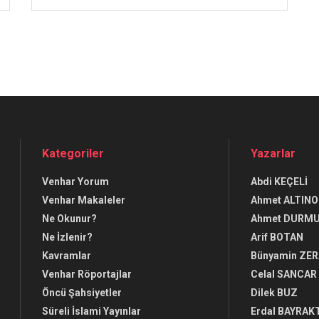
Kategoriler
Yazarlar
Venhar Yorum
Abdi KEÇELİ
Venhar Makaleler
Ahmet ALTINO
Ne Okunur?
Ahmet DURM
Ne İzlenir?
Arif BOTAN
Kavramlar
Bünyamin ZE
Venhar Röportajlar
Celal SANCAR
Öncü Şahsiyetler
Dilek BUZ
Süreli İslami Yayınlar
Erdal BAYRAK