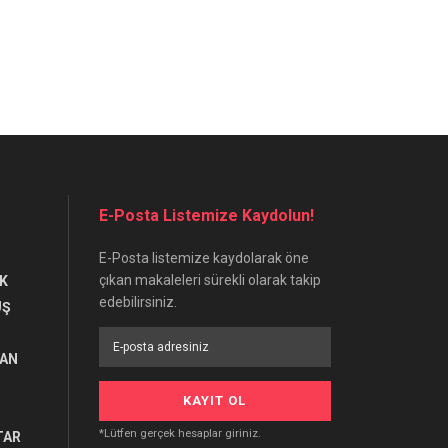
E-Posta Listemize Kaydolun!
E-Posta listemize kaydolarak öne
çıkan makaleleri sürekli olarak takip
K
edebilirsiniz.
UŞ
RAN
*Lütfen gerçek hesaplar giriniz.
TAR