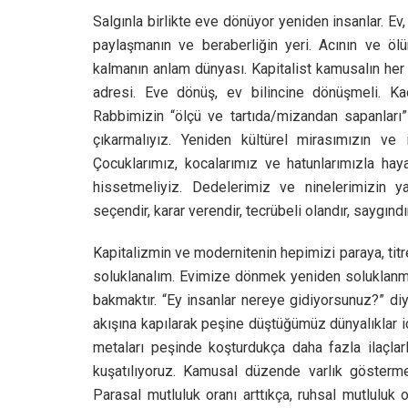
Salgınla birlikte eve dönüyor yeniden insanlar. Ev
paylaşmanın ve beraberliğin yeri. Acının ve ölü
kalmanın anlam dünyası. Kapitalist kamusalın her 
adresi. Eve dönüş, ev bilincine dönüşmeli. Ka
Rabbimizin “ölçü ve tartıda/mizandan sapanları
çıkarmalıyız. Yeniden kültürel mirasımızın ve 
Çocuklarımız, kocalarımız ve hatunlarımızla hay
hissetmeliyiz. Dedelerimiz ve ninelerimizin yaş
seçendir, karar verendir, tecrübeli olandır, saygındı
Kapitalizmin ve modernitenin hepimizi paraya, titr
soluklanalım. Evimize dönmek yeniden soluklanma
bakmaktır. “Ey insanlar nereye gidiyorsunuz?” diy
akışına kapılarak peşine düştüğümüz dünyalıklar i
metaları peşinde koşturdukça daha fazla ilaçlarl
kuşatılıyoruz. Kamusal düzende varlık göstermek
Parasal mutluluk oranı arttıkça, ruhsal mutlulu