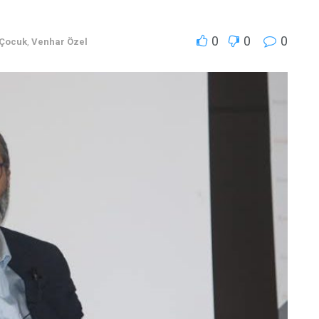
0
0
0
 Çocuk
,
Venhar Özel