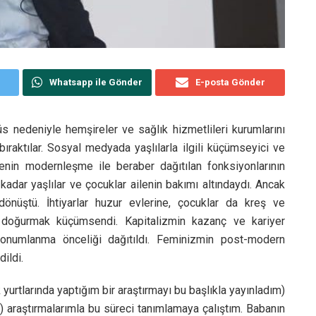
Whatsapp ile Gönder
E-posta Gönder
üs nedeniyle hemşireler ve sağlık hizmetlileri kurumlarını
 bıraktılar. Sosyal medyada yaşlılarla ilgili küçümseyici ve
ailenin modernleşme ile beraber dağıtılan fonksiyonlarının
dar yaşlılar ve çocuklar ailenin bakımı altındaydı. Ancak
önüştü. İhtiyarlar huzur evlerine, çocuklar da kreş ve
, doğurmak küçümsendi. Kapitalizmin kazanç ve kariyer
 konumlanma önceliği dağıtıldı. Feminizmin post-modern
dildi.
yurtlarında yaptığım bir araştırmayı bu başlıkla yayınladım)
ı) araştırmalarımla bu süreci tanımlamaya çalıştım. Babanın