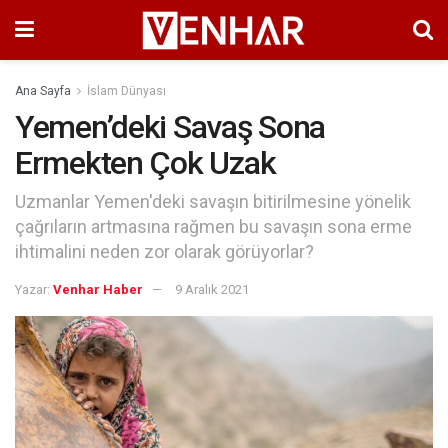
Ana Sayfa
İslam Dünyası
Yemen’deki Savaş Sona
Ermekten Çok Uzak
Uzmanlar Yemen'deki savaşın bitirilmesine yönelik
çağrıların artmasına rağmen bu savaşın sona erme
ihtimalini neden zor olarak görüyorlar?
Yazar:
Venhar Haber
9 Aralık 2021