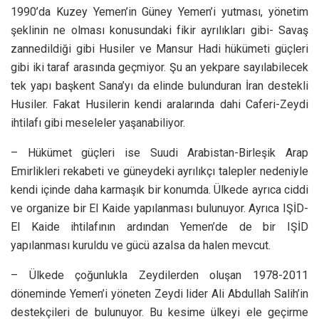
1990’da Kuzey Yemen’in Güney Yemen’i yutması, yönetim
şeklinin ne olması konusundaki fikir ayrılıkları gibi- Savaş
zannedildiği gibi Husiler ve Mansur Hadi hükümeti güçleri
gibi iki taraf arasında geçmiyor. Şu an yekpare sayılabilecek
tek yapı başkent Sana’yı da elinde bulunduran İran destekli
Husiler. Fakat Husilerin kendi aralarında dahi Caferi-Zeydi
ihtilafı gibi meseleler yaşanabiliyor.
– Hükümet güçleri ise Suudi Arabistan-Birleşik Arap
Emirlikleri rekabeti ve güneydeki ayrılıkçı talepler nedeniyle
kendi içinde daha karmaşık bir konumda. Ülkede ayrıca ciddi
ve organize bir El Kaide yapılanması bulunuyor. Ayrıca IŞİD-
El Kaide ihtilafının ardından Yemen’de de bir IŞİD
yapılanması kuruldu ve gücü azalsa da halen mevcut.
– Ülkede çoğunlukla Zeydilerden oluşan 1978-2011
döneminde Yemen’i yöneten Zeydi lider Ali Abdullah Salih’in
destekçileri de bulunuyor. Bu kesime ülkeyi ele geçirme