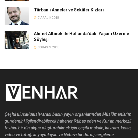
Türbanlı Anneler ve Seküler Kızları
7 ARALIK 2018
Ahmet Altınok ile Hollanda’daki Yaşam Üzerine
Söyleşi
30 KASIM 2018
Çeşitli ulusal/uluslararası basın yayın organlarından Müslümanlar’ın
gündemini ilgilendirebilecek haberler iktibas eden ve Kur’an merkezli
tevhidi bir din algısı oluşturabilmek için çeşitli makale, kavram, kıssa,
video ve fotoğraf yayınlayan ve Nebevi bir duruş sergileme