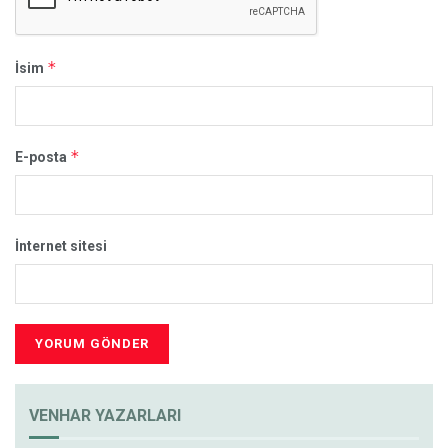
*
İsim
*
E-posta
İnternet sitesi
VENHAR YAZARLARI