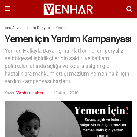
Ana Sayfa
İslam Dünyası
Yemen
Yemen için Yardım Kampanyası
Yemen Halkıyla Dayanışma Platformu, emperyalizm
ve bölgesel işbirlikçilerinin saldırı ve katliam
politikaları altında açlığa ve kolera salgını gibi
hastalıklara mahkûm ettiği mazlum Yemen halkı için
yardım kampanyası başlattı.
Yazar:
Venhar Haber
13 Aralık 2018