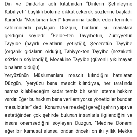
Din ve Dindarlar adlı kitabından “Dinlerin Şehirleşme
Kabiliyeti” başlıklı bölüme dikkat çekerek sözlerine başladı.
Kuran’da “Müslüman kent” kavramına taalluk eden terimleri
katılımcılarla paylaşan Düzgün, bunların şu manalara
geldiğini söyledi: “Belde-ten Tayyibetün, Zürriyyetün
Tayyibe (hayırlı evlatların yetiştiği), Şeceretün Tayyibe
(organik gıdaların olduğu), Tahiyye-ten Tayyibe (nezaketli
sözlerin söylendiği), Mesakine Tayyibe (güvenli, yıkılmayan
binaların olduğu).
Yeryüzünün Müslümanlara mescit kılındığını hatırlatan
Düzgün, “yeryüzü bana mescit kılındıysa, her tarafında
namaz kılabileceğim kadar temiz bir şehir isteme hakkım
vardır. Eğer bu hakkım bana verilemiyorsa yöneticiler bundan
mesuldürler” dedi. Konumu ve mesleği gereği şehrin yapı ve
estetiğinden çok şehirde bulunan insanlarla ilgilendiğini ve
insanı önemsediğini söyleyen Düzgün, “Medine Dönemi
eğer bir kamusal alansa, ondan önceki on iki yıllık Mekke