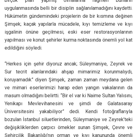
birçok plan yapmış olmalarına rağmen bunların
uygulanmasında belli bir disiplin sağlanılamadığını kaydetti.
Hükümetin gündemindeki projelerin de bir kısmına değinen
Şimşek; kaçak yapılarla mücadele, kıyı temizleme ve kıyı
işgalinin önüne geçilmesi, eski eser restorasyonlarının
yapılması ve konut şehirler kurma noktasında önemli yol kat
edildiğini söyledi.
“Herkes için şehir diyoruz ancak; Süleymaniye, Zeyrek ve
Sur tecrit alanlarındaki ahşap mimarimiz korunmalıydı,
koruyamadık” diyen Şimşek, zaman zaman meydana gelen
ve mimari eserlerimizi harap eden yangın vakalarının da
masum olmadığını belirtti. “Bir el var ki Naime Sultan Yalısını,
Yenikapı Mevlevihanesini ve şimdi de Galatasaray
Üniversitesini yakabiliyor” dedi. Kendi fotoğraflarıyla
bozulan İstanbul siluetlerinden, Süleymaniye ve Zeyrek’teki
değişikliklerden çarpıcı örnekler sunan Şimşek, Çevre ve
Şehircilik Bakanlığı’nın orman ve kıyı kanununda önemli