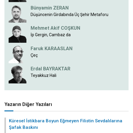
İp Gergin, Cambaz da
Faruk KARAASLAN
Çeç
Erdal BAYRAKTAR
Teyakkuz Hali
Yazarın Diğer Yazıları
Küresel İstikbara Boyun Eğmeyen Filistin Sevdalılarına
Şafak Baskını
7 Temmuz 2026
İran halkının Hamaney’e tarihi vedası
6 Temmuz 2026
Daron Acemoğlu: Dünya’yı çalkalayan iki gelişme;