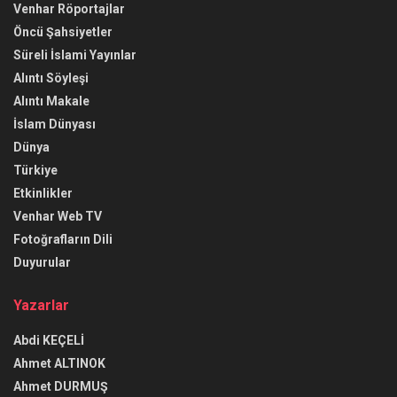
Alıntı Makale
İslam Dünyası
Dünya
Türkiye
Etkinlikler
Venhar Web TV
Fotoğrafların Dili
Duyurular
Yazarlar
Abdi KEÇELİ
Ahmet ALTINOK
Ahmet DURMUŞ
Arif BOTAN
Bünyamin ZERAN
Celal SANCAR
Dilek BUZ