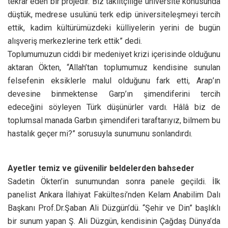
tekrar eden bir projedir. Biz taklitçiliğe üniversite konusunda
düştük, medrese usulünü terk edip üniversiteleşmeyi tercih
ettik, kadim kültürümüzdeki külliyelerin yerini de bugün
alışveriş merkezlerine terk ettik” dedi.
Toplumumuzun ciddi bir medeniyet krizi içerisinde olduğunu
aktaran Ökten, “Allah’tan toplumumuz kendisine sunulan
felsefenin eksiklerle malul olduğunu fark etti, Arap’ın
devesine binmektense Garp’ın şimendiferini tercih
edeceğini söyleyen Türk düşünürler vardı. Hâlâ biz de
toplumsal manada Garbın şimendiferi taraftarıyız, bilmem bu
hastalık geçer mi?” sorusuyla sunumunu sonlandırdı.
Ayetler temiz ve güvenilir beldelerden bahseder
Sadetin Ökten’in sunumundan sonra panele geçildi. İlk
panelist Ankara İlahiyat Fakültesi’nden Kelam Anabilim Dalı
Başkanı Prof.Dr.Şaban Ali Düzgün’dü. “Şehir ve Din” başlıklı
bir sunum yapan Ş. Ali Düzgün, kendisinin Çağdaş Dünya’da