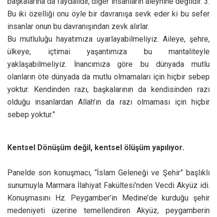
ülkeye, içtimai yaşantımıza bu mantaliteyle
yaklaşabilmeliyiz. İnancımıza göre bu dünyada mutlu
olanların öte dünyada da mutlu olmamaları için hiçbir sebep
yoktur. Kendinden razı, başkalarının da kendisinden razı
olduğu insanlardan Allah’ın da razı olmaması için hiçbir
sebep yoktur.”
Kentsel Dönüşüm değil, kentsel ölüşüm yapılıyor.
Panelde son konuşmacı, “İslam Geleneği ve Şehir” başlıklı
sunumuyla Marmara İlahiyat Fakültesi’nden Vecdi Akyüz idi.
Konuşmasını Hz. Peygamber’in Medine’de kurduğu şehir
medeniyeti üzerine temellendiren Akyüz, peygamberin
uygulamalarındaki kronolojik sıraya dikkat çekti: “Hz.
Peygamber Medine’de ilk olarak bir mescit inşa etmiştir,
daha sonra Müslümanlar arasında kardeşlik bağının
oluşmasını sağlamış ve ardından Ehl-i Suffa ile eğitime