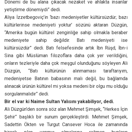
Dönemi de bu alana çıkacak nezaket ve ahlakta insanlar
yetiştirme dönemiydi” dedi.
Aliya İzzetbegoviç’in ‘bazı medeniyetler kültürsüzdür; bazı
kültürlerinse medeniyeti yoktur’ sözünü aktaran Düzgün,
“Amerika bugün kültürel zenginliğe sahip olmakla beraber
medeniyete sahip değildir. Batı medeniyeti ise
kültürsüzdür” dedi. Batı felsefesinde artık İbn Rüşd, İbn-i
Sina gibi Müslüman filozoflara daha çok yer verildiğini,
onların tezleriyle daha çok meşgul olunduğunu söyleyen Ali
Düzgün, “Batı kültürünün alınmaması taraftarıyım,
medeniyetse Batının babasının malı değil, bu bağlamda
alınacak ürünün kültürel mi yoksa medeni bir olgu mu olduğu
sorgulanmalıdır” dedi.
Bir el var ki Naime Sultan Yalısını yakabiliyor, dedi.
Ali Düzgün’den sonra söz alan Mehmet Şimşek, “Herkes İçin
Şehir” başlıklı bir sunum gerçekleştirdi. Mehmet Şimşek,
Sadettin Ökten ve Turgut Cansever Hoca ile zamanında