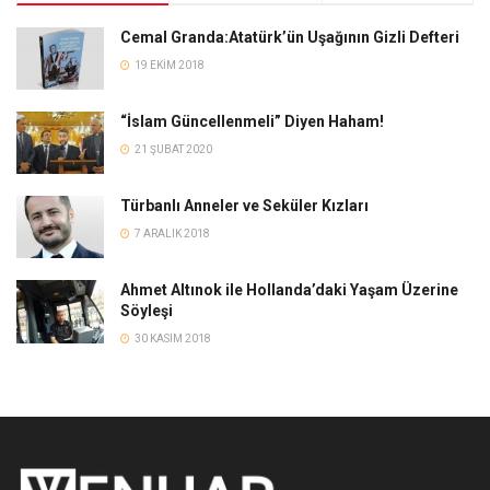
“İslam Güncellenmeli” Diyen Haham!
21 ŞUBAT 2020
Türbanlı Anneler ve Seküler Kızları
7 ARALIK 2018
Ahmet Altınok ile Hollanda’daki Yaşam Üzerine
Söyleşi
30 KASIM 2018
Çeşitli ulusal/uluslararası basın yayın organlarından Müslümanlar’ın
gündemini ilgilendirebilecek haberler iktibas eden ve Kur’an merkezli