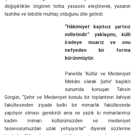
değişiklikler öngören torba yasasını eleştirerek, yasanın
tashihe ve tebdile muhtaç olduğunu dile getirdi.
“Hâkimiyet kayıtsız şartsız milletindir” yaklaşımı, külli
iradeye muarız ve onu nefyeden bir forma
bürünmüştür.
Panelde ‘Kültür ve Medeniyet Mekânı olarak Şehir’ başlıklı
sunumda konuşan Tahsin Görgün, “Şehir ve Medeniyet
konulu bir toplantının ilahiyat fakültesinden ziyade belki bir
mimarlık fakültesinde yapılıyor olması gerekirdi ama ne
yazık ki mimarlarımız kadim mimari kültürümüzden ve
medeniyet tasavvurumuzdan uzak yetişiyorlar” diyerek
sözlerine başladı. “Mimarlar ve yetkililer neyin nasıl
yapılması gerektiğini büyük oranda bilmektedirler ama buna
rağmen doğru bildiklerini yapmamaktadırlar, bu esaslı bir
sorundur” dedi.