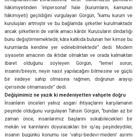
bunu değiştirmemektedir, kâra katkıda bulunan her kimse bu
kurumlarda kendine yer edinebilmektedir” dedi. Modern
siyasetin amacının da iktidar olmaktan ve orada kalmaktan
ibaret olduğunu söyleyen Görgün, “temel sorun;
insanın/bireyin, neyin nasıl yapılacağını bilmesine ve güçlü
bir iradeye sahip olmasına rağmen; doğrunun arayışı
içerisinde olmamasıdır” dedi.
Değişimimiz ne yazık ki medeniyetten vahşete doğru
İnsanların önceleri yalnız asgari ihtiyaçlarını karşılamanın
peşinde olduğunu vurgulayan Tahsin Görgün, “bundan az bir
zaman önce, insanlarımız başlarını sokabilecekleri bir
mekân ve karınlarını doyuracakları bir iş/aş peşindeydiler,
insanın bugünkü konumu ise ’vahşi-bedevi-medeni’ ayrımı
yapıldığında net bir şekilde ortaya çıkacaktır” dedi.
“Vahşiler yok ederler, tahrip ederler vermeden alırlar.
Bedeviler zarar vermezler ama herhangi bir katkıda da
bulunmazlar. Medenilerse gittikleri yerin imkânlarını