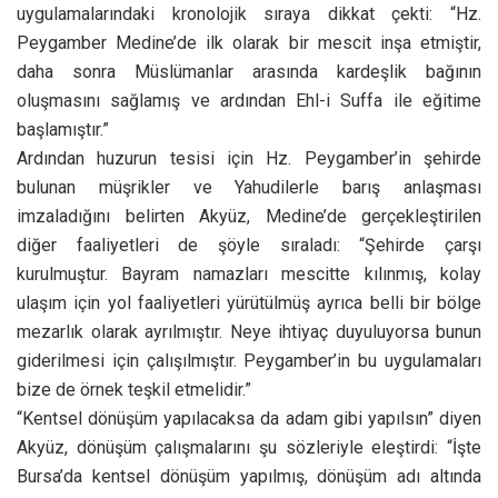
başlamıştır.”
Ardından huzurun tesisi için Hz. Peygamber’in şehirde
bulunan müşrikler ve Yahudilerle barış anlaşması
imzaladığını belirten Akyüz, Medine’de gerçekleştirilen
diğer faaliyetleri de şöyle sıraladı: “Şehirde çarşı
kurulmuştur. Bayram namazları mescitte kılınmış, kolay
ulaşım için yol faaliyetleri yürütülmüş ayrıca belli bir bölge
mezarlık olarak ayrılmıştır. Neye ihtiyaç duyuluyorsa bunun
giderilmesi için çalışılmıştır. Peygamber’in bu uygulamaları
bize de örnek teşkil etmelidir.”
“Kentsel dönüşüm yapılacaksa da adam gibi yapılsın” diyen
Akyüz, dönüşüm çalışmalarını şu sözleriyle eleştirdi: “İşte
Bursa’da kentsel dönüşüm yapılmış, dönüşüm adı altında
şehirde koca koca binalar yükseltilmiş. Herhalde Bursa,
Bursa oldu olalı böyle zulüm görmemiştir. Böyle olacaksa
eğer, bırakın kentsel dönüşüm falan olmasın. Kentsel
dönüşüm değil, kentsel ölüşüm gerçekleştiriliyor” dedi.