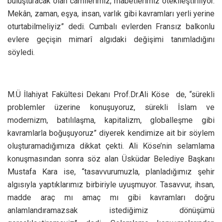
buluşturacak olan camilerimiz, mabetlerimiz ötekileştiriliyor.
Mekân, zaman, eşya, insan, varlık gibi kavramları yerli yerine
oturtabilmeliyiz” dedi. Cumbalı evlerden Fransız balkonlu
evlere geçişin mimarî algıdaki değişimi tanımladığını
söyledi.
M.Ü İlahiyat Fakültesi Dekanı Prof.Dr.Ali Köse de, “sürekli
problemler üzerine konuşuyoruz, sürekli İslam ve
modernizm, batılılaşma, kapitalizm, globalleşme gibi
kavramlarla boğuşuyoruz” diyerek kendimize ait bir söylem
oluşturamadığımıza dikkat çekti. Ali Köse’nin selamlama
konuşmasından sonra söz alan Üsküdar Belediye Başkanı
Mustafa Kara ise, “tasavvurumuzla, planladığımız şehir
algısıyla yaptıklarımız birbiriyle uyuşmuyor. Tasavvur, ihsan,
madde araç mı amaç mı gibi kavramları doğru
anlamlandıramazsak istediğimiz dönüşümü