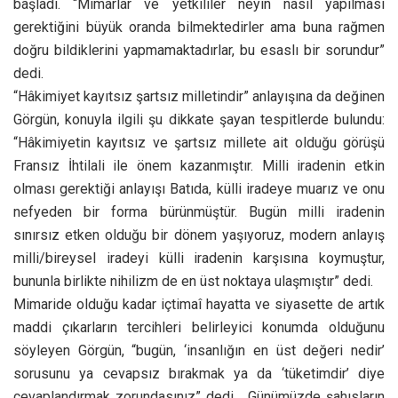
“Hâkimiyet kayıtsız şartsız milletindir” anlayışına da değinen
Görgün, konuyla ilgili şu dikkate şayan tespitlerde bulundu:
“Hâkimiyetin kayıtsız ve şartsız millete ait olduğu görüşü
Fransız İhtilali ile önem kazanmıştır. Milli iradenin etkin
olması gerektiği anlayışı Batıda, külli iradeye muarız ve onu
nefyeden bir forma bürünmüştür. Bugün milli iradenin
sınırsız etken olduğu bir dönem yaşıyoruz, modern anlayış
milli/bireysel iradeyi külli iradenin karşısına koymuştur,
bununla birlikte nihilizm de en üst noktaya ulaşmıştır” dedi.
Mimaride olduğu kadar içtimaî hayatta ve siyasette de artık
maddi çıkarların tercihleri belirleyici konumda olduğunu
söyleyen Görgün, “bugün, ‘insanlığın en üst değeri nedir’
sorusunu ya cevapsız bırakmak ya da ‘tüketimdir’ diye
cevaplandırmak zorundasınız” dedi. Günümüzde şahısların
hâkimiyetinden ‘impersonal’ hale (kurumların, kamunun
hâkimiyeti) geçildiğini vurgulayan Görgün, “kamu kurum ve
kuruluşları artmıştır ve bu bağlamda şirketler kurulmaktadır
ancak şirketlerin de varlık amacı kârdır. Kurucuların dindarlığı