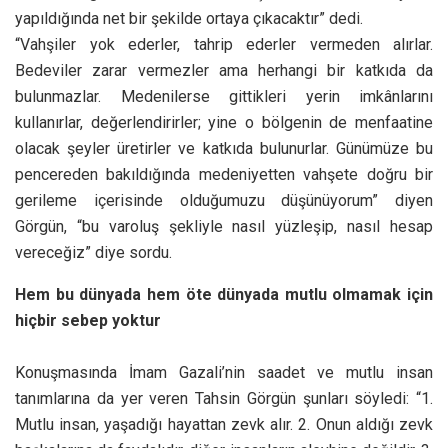
kullanırlar, değerlendirirler; yine o bölgenin de menfaatine
olacak şeyler üretirler ve katkıda bulunurlar. Günümüze bu
pencereden bakıldığında medeniyetten vahşete doğru bir
gerileme içerisinde olduğumuzu düşünüyorum” diyen
Görgün, “bu varoluş şekliyle nasıl yüzleşip, nasıl hesap
vereceğiz” diye sordu.
Hem bu dünyada hem öte dünyada mutlu olmamak için
hiçbir sebep yoktur
Konuşmasında İmam Gazali’nin saadet ve mutlu insan
tanımlarına da yer veren Tahsin Görgün şunları söyledi: “1.
Mutlu insan, yaşadığı hayattan zevk alır. 2. Onun aldığı zevk
başkalarına da faydalıdır, diğer insanların aleyhine değildir. 3.
Bu iki özelliği onu öyle bir davranışa sevk eder ki bu sefer
insanlar onun bu davranışından zevk alırlar.
Bu mutluluğu hayatımıza uyarlayabilmeliyiz. Aileye, şehre,