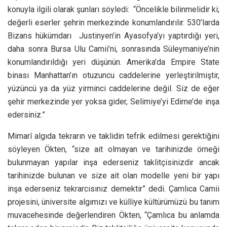
konuyla ilgili olarak şunları söyledi: “Öncelikle bilinmelidir ki;
değerli eserler şehrin merkezinde konumlandırılır. 530’larda
Bizans hükümdarı Justinyen’in Ayasofya’yı yaptırdığı yeri,
daha sonra Bursa Ulu Camii’ni, sonrasında Süleymaniye’nin
konumlandırıldığı yeri düşünün. Amerika’da Empire State
binası Manhattan’ın otuzuncu caddelerine yerleştirilmiştir,
yüzüncü ya da yüz yirminci caddelerine değil. Siz de eğer
şehir merkezinde yer yoksa gider, Selimiye’yi Edirne’de inşa
edersiniz.”
Mimarî algıda tekrarın ve taklidin tefrik edilmesi gerektiğini
söyleyen Ökten, “size ait olmayan ve tarihinizde örneği
bulunmayan yapılar inşa ederseniz taklitçisinizdir ancak
tarihinizde bulunan ve size ait olan modelle yeni bir yapı
inşa ederseniz tekrarcısınız demektir” dedi. Çamlıca Camii
projesini, üniversite algımızı ve külliye kültürümüzü bu tanım
muvacehesinde değerlendiren Ökten, “Çamlıca bu anlamda