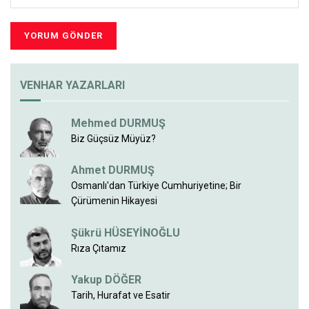
VENHAR YAZARLARI
Mehmed DURMUŞ
Biz Güçsüz Müyüz?
Ahmet DURMUŞ
Osmanlı'dan Türkiye Cumhuriyetine; Bir
Çürümenin Hikayesi
Şükrü HÜSEYİNOĞLU
Rıza Çıtamız
Yakup DÖĞER
Tarih, Hurafat ve Esatir
Bünyamin ZERAN
Düşüncenin Girdabında Üç Şehir Metaforu
Mehmet Akif COŞKUN