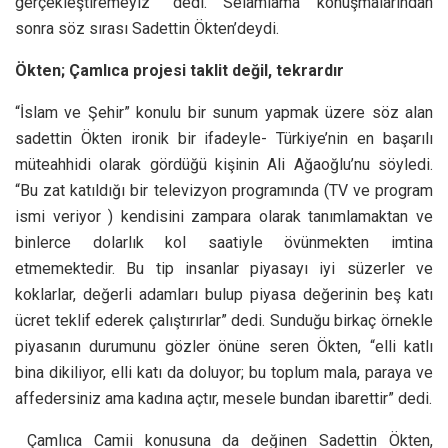
gerçekleştiremeyiz” dedi. Selamlama konuşmalarından
sonra söz sırası Sadettin Ökten’deydi.
Ökten; Çamlıca projesi taklit değil, tekrardır
“İslam ve Şehir” konulu bir sunum yapmak üzere söz alan
sadettin Ökten ironik bir ifadeyle- Türkiye’nin en başarılı
müteahhidi olarak gördüğü kişinin Ali Ağaoğlu’nu söyledi.
“Bu zat katıldığı bir televizyon programında (TV ve program
ismi veriyor ) kendisini zampara olarak tanımlamaktan ve
binlerce dolarlık kol saatiyle övünmekten imtina
etmemektedir. Bu tip insanlar piyasayı iyi süzerler ve
koklarlar, değerli adamları bulup piyasa değerinin beş katı
ücret teklif ederek çalıştırırlar” dedi. Sunduğu birkaç örnekle
piyasanın durumunu gözler önüne seren Ökten, “elli katlı
bina dikiliyor, elli katı da doluyor; bu toplum mala, paraya ve
affedersiniz ama kadına açtır, mesele bundan ibarettir” dedi.
Çamlıca Camii konusuna da değinen Sadettin Ökten,