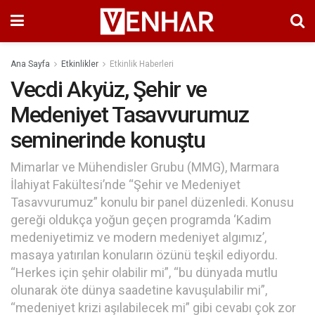
Ana Sayfa
Etkinlikler
Etkinlik Haberleri
Vecdi Akyüz, Şehir ve
Medeniyet Tasavvurumuz
seminerinde konuştu
Mimarlar ve Mühendisler Grubu (MMG), Marmara
İlahiyat Fakültesi’nde “Şehir ve Medeniyet
Tasavvurumuz” konulu bir panel düzenledi. Konusu
gereği oldukça yoğun geçen programda ‘Kadim
medeniyetimiz ve modern medeniyet algımız’,
masaya yatırılan konuların özünü teşkil ediyordu.
“Herkes için şehir olabilir mi”, “bu dünyada mutlu
olunarak öte dünya saadetine kavuşulabilir mi”,
“medeniyet krizi aşılabilecek mi” gibi cevabı çok zor