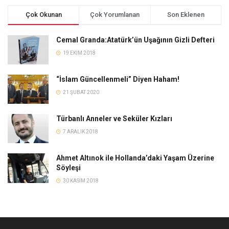
Çok Okunan
Çok Yorumlanan
Son Eklenen
Cemal Granda:Atatürk’ün Uşağının Gizli Defteri
19 EKIM 2018
“İslam Güncellenmeli” Diyen Haham!
21 ŞUBAT 2020
Türbanlı Anneler ve Seküler Kızları
7 ARALIK 2018
Ahmet Altınok ile Hollanda’daki Yaşam Üzerine
Söyleşi
30 KASIM 2018