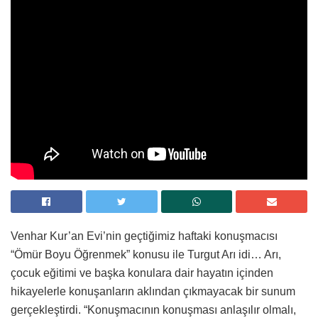
Venhar Kur’an Evi’nin geçtiğimiz haftaki konuşmacısı
“Ömür Boyu Öğrenmek” konusu ile Turgut Arı idi… Arı,
çocuk eğitimi ve başka konulara dair hayatın içinden
hikayelerle konuşanların aklından çıkmayacak bir sunum
gerçekleştirdi. “Konuşmacının konuşması anlaşılır olmalı,