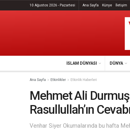
10 Ağustos 2026 - Pazartesi
Ana Sayfa
Künye
İletişim
İSLAM DÜNYASI
DÜNYA
Ana Sayfa
Etkinlikler
Etkinlik Haberleri
Mehmet Ali Durmuş –
Rasullullah’ın Cevab
Venhar Siyer Okumalarında bu hafta Meh