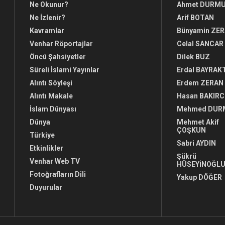
Ne Okunur?
Ahmet DURM
Ne İzlenir?
Arif BOTAN
Kavramlar
Bünyamin ZE
Venhar Röportajlar
Celal SANCAR
Öncü Şahsiyetler
Dilek BUZ
Süreli İslami Yayınlar
Erdal BAYRAK
Alıntı Söyleşi
Erdem ZERAN
Alıntı Makale
Hasan BAKIRC
İslam Dünyası
Mehmed DUR
Dünya
Mehmet Akif
ÇOŞKUN
Türkiye
Sabri AYDIN
Etkinlikler
Şükrü
Venhar Web TV
HÜSEYİNOĞL
Fotoğrafların Dili
Yakup DÖĞER
Duyurular