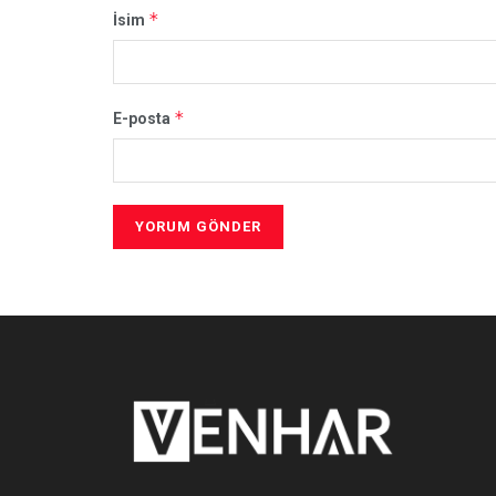
*
İsim
*
E-posta