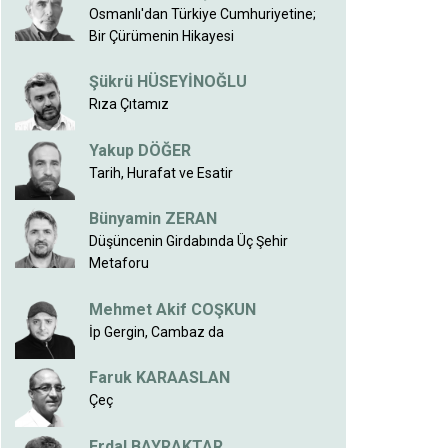
Osmanlı'dan Türkiye Cumhuriyetine;
Bir Çürümenin Hikayesi
Şükrü HÜSEYİNOĞLU
Rıza Çıtamız
Yakup DÖĞER
Tarih, Hurafat ve Esatir
Bünyamin ZERAN
Düşüncenin Girdabında Üç Şehir
Metaforu
Mehmet Akif COŞKUN
İp Gergin, Cambaz da
Faruk KARAASLAN
Çeç
Erdal BAYRAKTAR