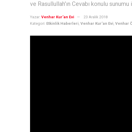
ve Rasullullah'ın Cevabı konulu sunumu il
Yazar:
Venhar Kur'an Evi
23 Aralık 2018
Kategori:
Etkinlik Haberleri
,
Venhar Kur'an Evi
,
Venhar 