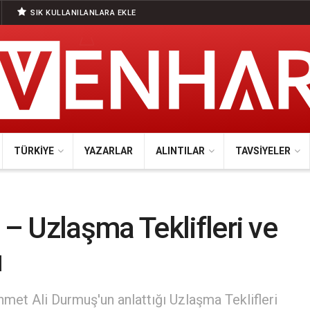
SIK KULLANILANLARA EKLE
TÜRKIYE
YAZARLAR
ALINTILAR
TAVSIYELER
 Uzlaşma Teklifleri ve
ı
met Ali Durmuş'un anlattığı Uzlaşma Teklifleri