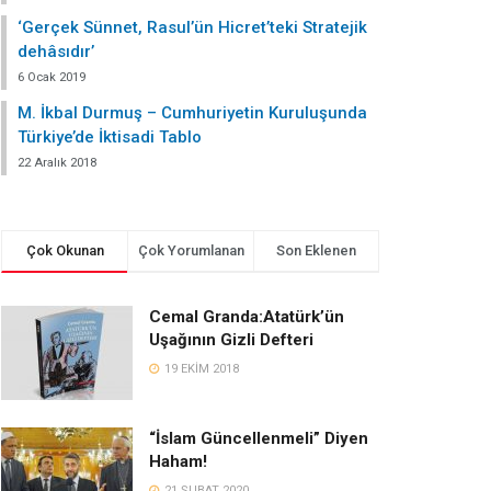
‘Gerçek Sünnet, Rasul’ün Hicret’teki Stratejik
dehâsıdır’
6 Ocak 2019
M. İkbal Durmuş – Cumhuriyetin Kuruluşunda
Türkiye’de İktisadi Tablo
22 Aralık 2018
Çok Okunan
Çok Yorumlanan
Son Eklenen
Cemal Granda:Atatürk’ün
Uşağının Gizli Defteri
19 EKIM 2018
“İslam Güncellenmeli” Diyen
Haham!
21 ŞUBAT 2020