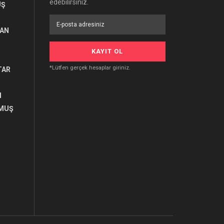
edebilirsiniz.
UŞ
RAN
*Lütfen gerçek hesaplar giriniz.
TAR
I
MUŞ
U