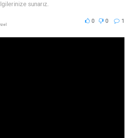
gilerinize sunarız.
0
0
1
Özel