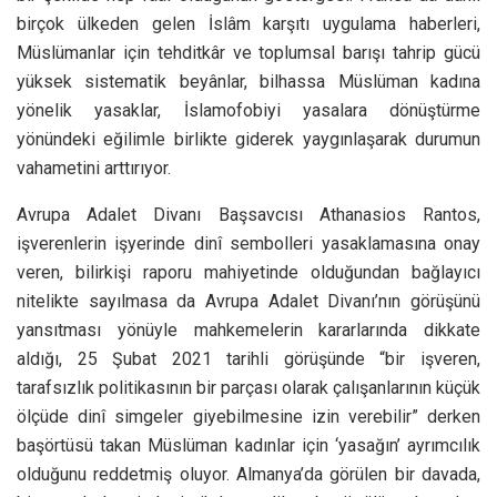
birçok ülkeden gelen İslâm karşıtı uygulama haberleri,
Müslümanlar için tehditkâr ve toplumsal barışı tahrip gücü
yüksek sistematik beyânlar, bilhassa Müslüman kadına
yönelik yasaklar, İslamofobiyi yasalara dönüştürme
yönündeki eğilimle birlikte giderek yaygınlaşarak durumun
vahametini arttırıyor.
Avrupa Adalet Divanı Başsavcısı Athanasios Rantos,
işverenlerin işyerinde dinî sembolleri yasaklamasına onay
veren, bilirkişi raporu mahiyetinde olduğundan bağlayıcı
nitelikte sayılmasa da Avrupa Adalet Divanı’nın görüşünü
yansıtması yönüyle mahkemelerin kararlarında dikkate
aldığı, 25 Şubat 2021 tarihli görüşünde “bir işveren,
tarafsızlık politikasının bir parçası olarak çalışanlarının küçük
ölçüde dinî simgeler giyebilmesine izin verebilir” derken
başörtüsü takan Müslüman kadınlar için ‘yasağın’ ayrımcılık
olduğunu reddetmiş oluyor. Almanya’da görülen bir davada,