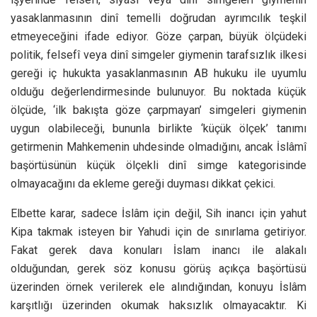
yasaklanmasının dinî temelli doğrudan ayrımcılık teşkil
etmeyeceğini ifade ediyor. Göze çarpan, büyük ölçüdeki
politik, felsefî veya dinî simgeler giymenin tarafsızlık ilkesi
gereği iç hukukta yasaklanmasının AB hukuku ile uyumlu
olduğu değerlendirmesinde bulunuyor. Bu noktada küçük
ölçüde, ‘ilk bakışta göze çarpmayan’ simgeleri giymenin
uygun olabileceği, bununla birlikte ‘küçük ölçek’ tanımı
getirmenin Mahkemenin uhdesinde olmadığını, ancak İslâmî
başörtüsünün küçük ölçekli dinî simge kategorisinde
olmayacağını da ekleme gereği duyması dikkat çekici.
Elbette karar, sadece İslâm için değil, Sih inancı için yahut
Kipa takmak isteyen bir Yahudi için de sınırlama getiriyor.
Fakat gerek dava konuları İslam inancı ile alakalı
olduğundan, gerek söz konusu görüş açıkça başörtüsü
üzerinden örnek verilerek ele alındığından, konuyu İslâm
karşıtlığı üzerinden okumak haksızlık olmayacaktır. Ki