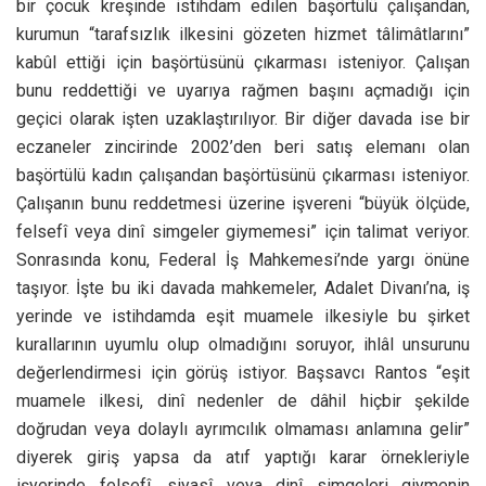
bir çocuk kreşinde istihdam edilen başörtülü çalışandan,
kurumun “tarafsızlık ilkesini gözeten hizmet tâlimâtlarını”
kabûl ettiği için başörtüsünü çıkarması isteniyor. Çalışan
bunu reddettiği ve uyarıya rağmen başını açmadığı için
geçici olarak işten uzaklaştırılıyor. Bir diğer davada ise bir
eczaneler zincirinde 2002’den beri satış elemanı olan
başörtülü kadın çalışandan başörtüsünü çıkarması isteniyor.
Çalışanın bunu reddetmesi üzerine işvereni “büyük ölçüde,
felsefî veya dinî simgeler giymemesi” için talimat veriyor.
Sonrasında konu, Federal İş Mahkemesi’nde yargı önüne
taşıyor. İşte bu iki davada mahkemeler, Adalet Divanı’na, iş
yerinde ve istihdamda eşit muamele ilkesiyle bu şirket
kurallarının uyumlu olup olmadığını soruyor, ihlâl unsurunu
değerlendirmesi için görüş istiyor. Başsavcı Rantos “eşit
muamele ilkesi, dinî nedenler de dâhil hiçbir şekilde
doğrudan veya dolaylı ayrımcılık olmaması anlamına gelir”
diyerek giriş yapsa da atıf yaptığı karar örnekleriyle
işyerinde felsefî, siyasî veya dinî simgeleri giymenin