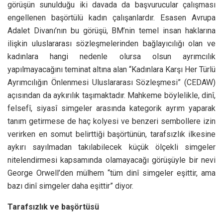
görüşün sunulduğu iki davada da başvurucular çalışması
engellenen başörtülü kadın çalışanlardır. Esasen Avrupa
Adalet Divanı’nın bu görüşü, BM’nin temel insan haklarına
ilişkin uluslararası sözleşmelerinden bağlayıcılığı olan ve
kadınlara hangi nedenle olursa olsun ayrımcılık
yapılmayacağını teminat altına alan “Kadınlara Karşı Her Türlü
Ayrımcılığın Önlenmesi Uluslararası Sözleşmesi” (CEDAW)
açısından da aykırılık taşımaktadır. Mahkeme böylelikle, dinî,
felsefî, siyasî simgeler arasında kategorik ayrım yaparak
tanım getirmese de haç kolyesi ve benzeri sembollere izin
verirken en somut belirttiği başörtünün, tarafsızlık ilkesine
aykırı sayılmadan takılabilecek küçük ölçekli simgeler
nitelendirmesi kapsamında olamayacağı görüşüyle bir nevi
George Orwell’den mülhem “tüm dinî simgeler eşittir, ama
bazı dinî simgeler daha eşittir” diyor.
Tarafsızlık ve başörtüsü