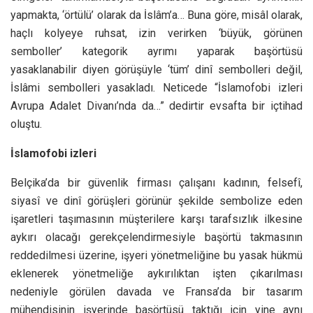
yapmakta, ‘örtülü’ olarak da İslâm’a… Buna göre, misâl olarak,
haçlı kolyeye ruhsat, izin verirken ‘büyük, görünen
semboller’ kategorik ayrımı yaparak başörtüsü
yasaklanabilir diyen görüşüyle ‘tüm’ dinî sembolleri değil,
İslâmi sembolleri yasakladı. Neticede “İslamofobi izleri
Avrupa Adalet Divanı’nda da…” dedirtir evsafta bir içtihad
oluştu.
İslamofobi izleri
Belçika’da bir güvenlik firması çalışanı kadının, felsefî,
siyasî ve dinî görüşleri görünür şekilde sembolize eden
işaretleri taşımasının müşterilere karşı tarafsızlık ilkesine
aykırı olacağı gerekçelendirmesiyle başörtü takmasının
reddedilmesi üzerine, işyeri yönetmeliğine bu yasak hükmü
eklenerek yönetmeliğe aykırılıktan işten çıkarılması
nedeniyle görülen davada ve Fransa’da bir tasarım
mühendisinin işyerinde başörtüsü taktığı için yine aynı