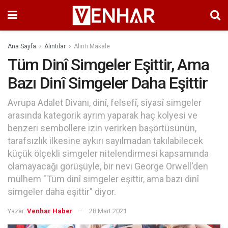
Ana Sayfa
Alıntılar
Alıntı Makale
Tüm Dinî Simgeler Eşittir, Ama
Bazı Dinî Simgeler Daha Eşittir
Avrupa Adalet Divanı, dinî, felsefî, siyasî simgeler
arasında kategorik ayrım yaparak haç kolyesi ve
benzeri sembollere izin verirken başörtüsünün,
tarafsızlık ilkesine aykırı sayılmadan takılabilecek
küçük ölçekli simgeler nitelendirmesi kapsamında
olamayacağı görüşüyle, bir nevi George Orwell'den
mülhem "Tüm dinî simgeler eşittir, ama bazı dinî
simgeler daha eşittir" diyor.
Yazar:
Venhar Haber
28 Mart 2021