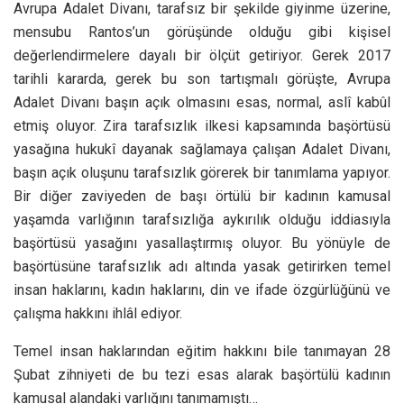
Avrupa Adalet Divanı, tarafsız bir şekilde giyinme üzerine,
mensubu Rantos’un görüşünde olduğu gibi kişisel
değerlendirmelere dayalı bir ölçüt getiriyor. Gerek 2017
tarihli kararda, gerek bu son tartışmalı görüşte, Avrupa
Adalet Divanı başın açık olmasını esas, normal, aslî kabûl
etmiş oluyor. Zira tarafsızlık ilkesi kapsamında başörtüsü
yasağına hukukî dayanak sağlamaya çalışan Adalet Divanı,
başın açık oluşunu tarafsızlık görerek bir tanımlama yapıyor.
Bir diğer zaviyeden de başı örtülü bir kadının kamusal
yaşamda varlığının tarafsızlığa aykırılık olduğu iddiasıyla
başörtüsü yasağını yasallaştırmış oluyor. Bu yönüyle de
başörtüsüne tarafsızlık adı altında yasak getirirken temel
insan haklarını, kadın haklarını, din ve ifade özgürlüğünü ve
çalışma hakkını ihlâl ediyor.
Temel insan haklarından eğitim hakkını bile tanımayan 28
Şubat zihniyeti de bu tezi esas alarak başörtülü kadının
kamusal alandaki varlığını tanımamıştı…