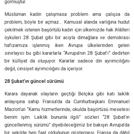
görmüştür.
Müslüman kadın çalışmasa problem ama çalışsa da
problem, böyle bir açmaz… Kamusal alanda varlığına hudut
çekilmek istenen başörtülü kadın için ülkemizde hak ihlâlleri
öyküleri 28 Şubat gibi bir acıyla dimağlara ve demokrasi
hafızamıza işlenmiş iken Avrupa ülkelerinden gelen
sınırlayıcı bu gibi kararlarla “Avrupa’nın 28 Şubat’ı” dedirten
bir külliyat da oluşuyor. Kararlar sadece din ayrımcılığını
değil, cinsiyet ayrımcılığını da içeriyor.
28 Şubat’ın güncel sürümü
Karara dayanak olayların geçtiği Belçika gibi katı laiklik
anlayışına sahip Fransa’da da Cumhurbaşkanı Emmanuel
Macron’un “Kamu hizmetlerinde, okulda başörtüsü meselesi
benim işim. Laiklik bununla ilgili” sözleri “28 Şubat’ın
güncellenmiş sürümü” diyebileceğimiz bir bakışın Avrupa’da
bir şekilde hep faal olduğunun göstergesi. Fransa da dâhil