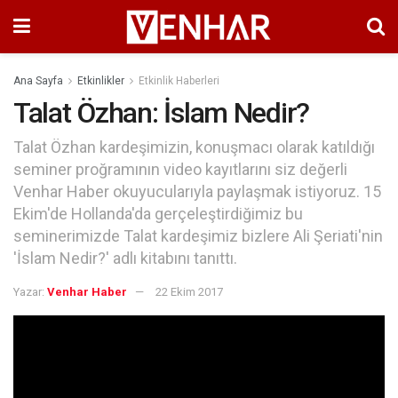
Ana Sayfa
Etkinlikler
Etkinlik Haberleri
Talat Özhan: İslam Nedir?
Talat Özhan kardeşimizin, konuşmacı olarak katıldığı
seminer proğramının video kayıtlarını siz değerli
Venhar Haber okuyucularıyla paylaşmak istiyoruz. 15
Ekim'de Hollanda'da gerçeleştirdiğimiz bu
seminerimizde Talat kardeşimiz bizlere Ali Şeriati'nin
'İslam Nedir?' adlı kitabını tanıttı.
Yazar:
Venhar Haber
22 Ekim 2017