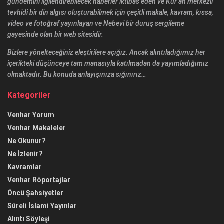
gündemini ilgilendirebilecek haberler iktibas eden ve Kur’an merkezli
tevhidi bir din algısı oluşturabilmek için çeşitli makale, kavram, kıssa,
video ve fotoğraf yayınlayan ve Nebevi bir duruş sergileme
gayesinde olan bir web sitesidir.
Bizlere yönelteceğiniz eleştirilere açığız. Ancak alıntıladığımız her
içerikteki düşünceye tam manasıyla katılmadan da yayımladığımız
olmaktadır. Bu konuda anlayışınıza sığınırız…
Kategoriler
Venhar Yorum
Venhar Makaleler
Ne Okunur?
Ne İzlenir?
Kavramlar
Venhar Röportajlar
Öncü Şahsiyetler
Süreli İslami Yayınlar
Alıntı Söyleşi