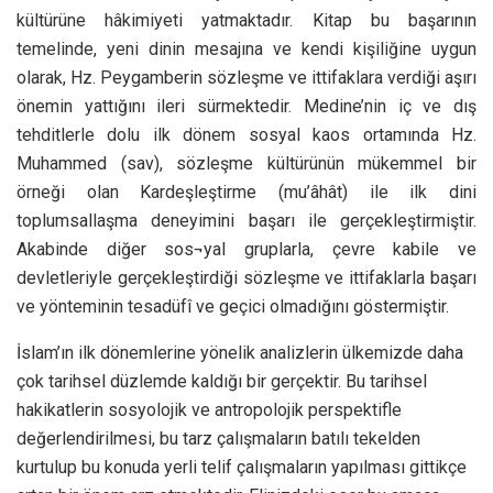
kültürüne hâkimiyeti yatmaktadır. Kitap bu başarının
temelinde, yeni dinin mesajına ve kendi kişiliğine uygun
olarak, Hz. Peygamberin sözleşme ve ittifaklara verdiği aşırı
önemin yattığını ileri sürmektedir. Medine’nin iç ve dış
tehditlerle dolu ilk dönem sosyal kaos ortamında Hz.
Muhammed (sav), sözleşme kültürünün mükemmel bir
örneği olan Kardeşleştirme (mu’âhât) ile ilk dini
toplumsallaşma deneyimini başarı ile gerçekleştirmiştir.
Akabinde diğer sos¬yal gruplarla, çevre kabile ve
devletleriyle gerçekleştirdiği sözleşme ve ittifaklarla başarı
ve yönteminin tesadüfî ve geçici olmadığını göstermiştir.
İslam’ın ilk dönemlerine yönelik analizlerin ülkemizde daha
çok tarihsel düzlemde kaldığı bir gerçektir. Bu tarihsel
hakikatlerin sosyolojik ve antropolojik perspektifle
değerlendirilmesi, bu tarz çalışmaların batılı tekelden
kurtulup bu konuda yerli telif çalışmaların yapılması gittikçe