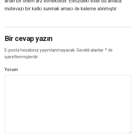
artan bir önem arz etmektedir. Elinizdeki eser bu amaca
mütevazı bir katkı sunmak amacı ile kaleme alınmıştır.
Bir cevap yazın
*
E-posta hesabınız yayımlanmayacak.
Gerekli alanlar
ile
işaretlenmişlerdir
Yorum