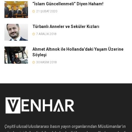
“İslam Güncellenmeli” Diyen Haham!
21 ŞUBAT 2020
Türbanlı Anneler ve Seküler Kızları
7 ARALIK 2018
Ahmet Altınok ile Hollanda’daki Yaşam Üzerine
Söyleşi
30 KASIM 2018
Çeşitli ulusal/uluslararası basın yayın organlarından Müslümanlar’ın