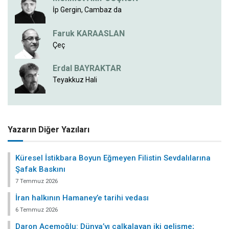
İp Gergin, Cambaz da
Faruk KARAASLAN
Çeç
Erdal BAYRAKTAR
Teyakkuz Hali
Yazarın Diğer Yazıları
Küresel İstikbara Boyun Eğmeyen Filistin Sevdalılarına
Şafak Baskını
7 Temmuz 2026
İran halkının Hamaney’e tarihi vedası
6 Temmuz 2026
Daron Acemoğlu: Dünya’yı çalkalayan iki gelişme;