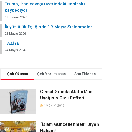
Trump, İran savaşı üzerindeki kontrolü
kaybediyor
9 Haziran 2026
İkiyüzlülük Eşliğinde 19 Mayıs Sızlanmaları
25 Mayıs 2026
TAZİYE
24 Mayıs 2026
Çok Okunan
Çok Yorumlanan
Son Eklenen
Cemal Granda:Atatürk’ün
Uşağının Gizli Defteri
19 EKIM 2018
“İslam Güncellenmeli” Diyen
Haham!