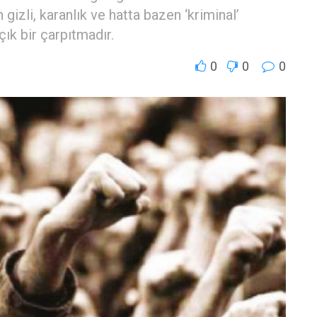
gizli, karanlık ve hatta bazen ‘kriminal’
çık bir çarpıtmadır.
0
0
0