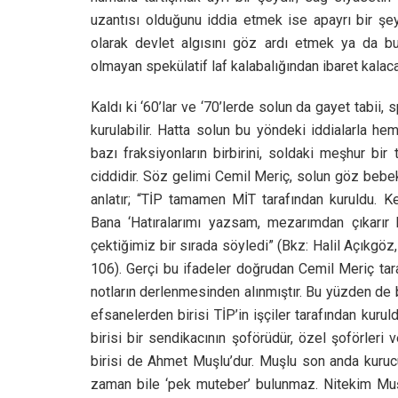
uzantısı olduğunu iddia etmek ise apayrı bir şey
olarak devlet algısını göz ardı etmek ya da bu
olmayan spekülatif laf kalabalığından ibaret kalaca
Kaldı ki ‘60’lar ve ‘70’lerde solun da gayet tabii, 
kurulabilir. Hatta solun bu yöndeki iddialarla he
bazı fraksiyonların birbirini, soldaki meşhur bir
ciddidir. Söz gelimi Cemil Meriç, solun göz bebekl
anlatır; “TİP tamamen MİT tarafından kuruldu. K
Bana ‘Hatıralarımı yazsam, mezarımdan çıkarır 
çektiğimiz bir sırada söyledi” (Bkz: Halil Açıkgöz
106). Gerçi bu ifadeler doğrudan Cemil Meriç tara
notların derlenmesinden alınmıştır. Bu yüzden de bi
efsanelerden birisi TİP’in işçiler tarafından kurul
birisi bir sendikacının şoförüdür, özel şoförleri 
birisi de Ahmet Muşlu’dur. Muşlu son anda kurucul
zaman bile ‘pek muteber’ bulunmaz. Nitekim Muşlu