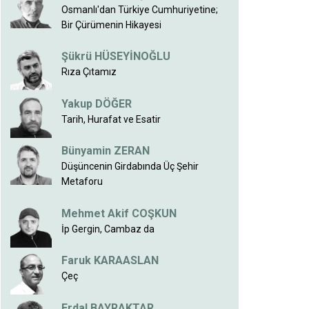
Osmanlı'dan Türkiye Cumhuriyetine;
Bir Çürümenin Hikayesi
Şükrü HÜSEYİNOĞLU
Rıza Çıtamız
Yakup DÖĞER
Tarih, Hurafat ve Esatir
Bünyamin ZERAN
Düşüncenin Girdabında Üç Şehir
Metaforu
Mehmet Akif COŞKUN
İp Gergin, Cambaz da
Faruk KARAASLAN
Çeç
Erdal BAYRAKTAR