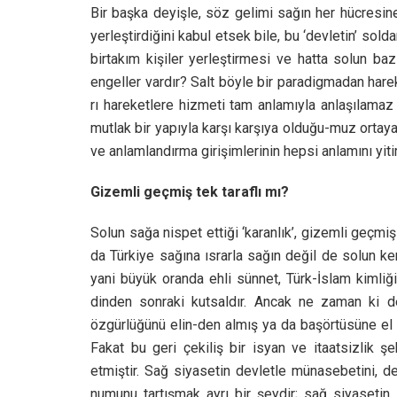
Bir başka deyişle, söz gelimi sağın her hücresine
yerleştirdiğini kabul etsek bile, bu ‘devletin’ sol
birtakım kişiler yerleştirmesi ve hatta solun ba
engeller vardır? Salt böyle bir paradigmadan hare
rı hareketlere hizmeti tam anlamıyla anlaşılamaz
mutlak bir yapıyla karşı karşıya olduğu-muz ortaya
ve anlamlandırma girişimlerinin hepsi anlamını yitiri
Gizemli geçmiş tek taraflı mı?
Solun sağa nispet ettiği ‘karanlık’, gizemli geçmiş 
da Türkiye sağına ısrarla sağın değil de solun k
yani büyük oranda ehli sünnet, Türk-İslam kimliği
dinden sonraki kutsaldır. Ancak ne zaman ki de
özgürlüğünü elin-den almış ya da başörtüsüne el 
Fakat bu geri çekiliş bir isyan ve itaatsizlik 
etmiştir. Sağ siyasetin devletle münasebetini, d
numunu tartışmak ayrı bir şeydir; sağ siyasetin 