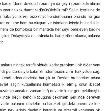
 kadar ‘derin devletin’ resmi ya da gayrı resmi adamlarını
dan ısrarla uzak durması düşünülebilir mi? Solun içerisine de
zı fraksiyonları-nı bizzat yönlendirmesinin önünde ne gibi
ket edilirse hem bu oluşum ve isimlerin içinde bulundukla-
 hem de komplocu bir mantıkla her şeyi belirleyen kadir-i
 çıkar. Dolayısıyla da aslında bu hareketleri okuma, anlama
r.
anlatısının tek taraflı olduğu kadar problemli bir diğer yanı
endi penceresiyle bakmak istemesidir. Zira Türkiye’de sağ,
 kendi adına devletle barışık-tır. Devlet, bu hareket adına
vlet sağın kutsallarına hürmetsizlik etmiş, onun ibadet
uzatmış ancak o zaman sağ devlete karşı geri çekilmiştir.
şeklinde değil, kendi kabuğuna çekilmek şeklinde cereyan
evlete bakışını, devletin bu hareket içindeki önemi ve ko-
tüm nevilerinin devletin karanlık ve gizemli yapısının bir