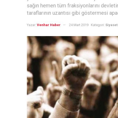
sağın hemen tüm fraksiyonlarını devletin 
taraflarının uzantısı gibi göstermesi apa
Yazar:
Venhar Haber
24 Mart 2019
Kategori:
Siyaset