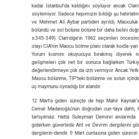
kadar İstanbul’da kaldığını söylüyor ancak Clarr
söylemiyor. Sadece hepimizin bildiği şu hatırlatm
ve Mehmet Ali Aybar partiden ayrıldı; Maoculuk 
bölündü ve sol bölüne bölüne bir daha belini doğr
s.345-349). Clarridge’ın 1962 seçimleri öncesinde
olayı CIA’nin Maocu bölme planı olarak kodla-yan 
Yorum kısmını okuyucuya bırakmış diyerek nai
gelişmeleri çok net bir sonuca bağlarken Türkiy
değerlendirmeye çok da izin vermiyor. Ancak Yetki
Maocu bölünme, TİP’teki bölünme ve solun içinde
üç maymunu oynadığı bir alandır.
12 Mart’a giden süreçte de hep Mahir Kaynak’ın
Cemal Madanoğlu’nun doğrudan cun-taya dahli, Ka
tartışılmaz. Hatta Süleyman Demirel anılarında
giderken güvertede Ant ve Devrim dergilerini gör
dergilerin-dendir. 9 Mart cuntasına giden sürecin