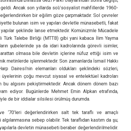
0 sonrasında bilhassa Gezi Parkı olaylarından sonra değişti;
i geldi. Ancak son yıllarda sol/sosyalist mahfillerde 1960-
 değerlendirirken bir eğilim göze çarpmaktadır. Sol çevreler
yette bulunan isim ve yapıları devletle münasebetli, fakat
batlı yapılar şeklinde lanse etmektedir. Komünizmle Mücadele
li Türk Talebe Birliği (MTTB) gibi yani kabaca İlim Yayma
rın şubelerinde ya da idari kadrolarında görevli isimler,
ihbarattan olmasa bile devletin içlerine nüfuz ettiği isim ve
mik metinlerde işlenmektedir. Son zamanlarda İsmail Hakkı
rp Dairesi’nin elemanları oldukları şeklindeki sözleri,
üyelerinin çoğu mevcut siyasal ve entelektüel kadroları
lun bu algısını pekiştirmektedir. Ancak dönem dönem bazı
evam ediyor. Bugünlerde Mehmet Emin Alpkan etrafında,
yle de bir iddialar silsilesi örülmüş durumda.
 ‘70’leri değerlendirirken salt tek taraflı ve amaçlı
i algılanmasına sebep olabilir. Tek taraflıdan kastım da şu;
apılarla devletin münasebeti beraber değerlendirilmelidir.