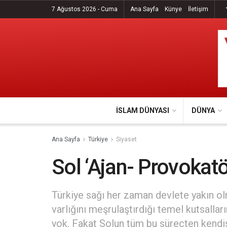
7 Ağustos 2026 - Cuma
Ana Sayfa
Künye
İletişim
İSLAM DÜNYASI
DÜNYA
Ana Sayfa
Türkiye
Siyaset
Sol ‘Ajan- Provokat
Türkiye sağı her zaman devlete yakın ol
varlığını meşrulaştırdığı temel kutsalları
yok. Fakat Solun tüm bu süreçten kendi