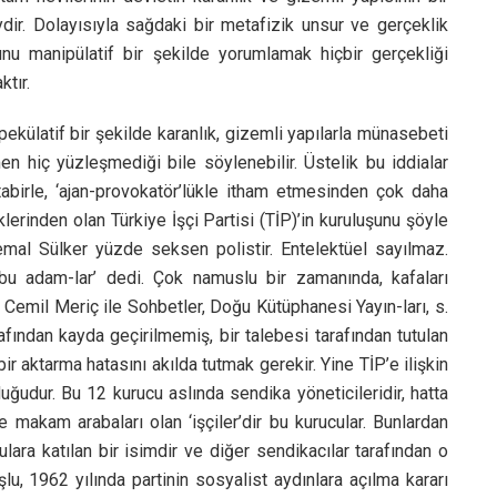
dir. Dolayısıyla sağdaki bir metafizik unsur ve gerçeklik
nu manipülatif bir şekilde yorumlamak hiçbir gerçekliği
ktır.
spekülatif bir şekilde karanlık, gizemli yapılarla münasebeti
men hiç yüzleşmediği bile söylenebilir. Üstelik bu iddialar
 tabirle, ‘ajan-provokatör’lükle itham etmesinden çok daha
erinden olan Türkiye İşçi Partisi (TİP)’in kuruluşunu şöyle
emal Sülker yüzde seksen polistir. Entelektüel sayılmaz.
bu adam-lar’ dedi. Çok namuslu bir zamanında, kafaları
, Cemil Meriç ile Sohbetler, Doğu Kütüphanesi Yayın-ları, s.
fından kayda geçirilmemiş, bir talebesi tarafından tutulan
r aktarma hatasını akılda tutmak gerekir. Yine TİP’e ilişkin
duğudur. Bu 12 kurucu aslında sendika yöneticileridir, hatta
ve makam arabaları olan ‘işçiler’dir bu kurucular. Bunlardan
ara katılan bir isimdir ve diğer sendikacılar tarafından o
, 1962 yılında partinin sosyalist aydınlara açılma kararı