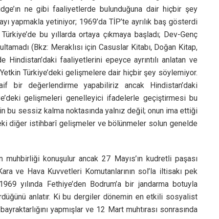
idge’ın ne gibi faaliyetlerde bulunduğuna dair hiçbir şey
ayı yapmakla yetiniyor; 1969’da TİP’te ayrılık baş gösterdi
Türkiye’de bu yıllarda ortaya çıkmaya başladı; Dev-Genç
ultamadı (Bkz: Meraklısı için Casuslar Kitabı, Doğan Kitap,
 Hindistan’daki faaliyetlerini epeyce ayrıntılı anlatan ve
Yetkin Türkiye’deki gelişmelere dair hiçbir şey söylemiyor.
f bir değerlendirme yapabiliriz ancak Hindistan’daki
e’deki gelişmeleri genelleyici ifadelerle geçiştirmesi bu
n bu sessiz kalma noktasında yalnız değil; onun ima ettiği
ki diğer istihbarî gelişmeler ve bölünmeler solun genelde
 muhbirliği konuşulur ancak 27 Mayıs’ın kudretli paşası
ra ve Hava Kuvvetleri Komutanlarının sol’la iltisakı pek
 1969 yılında Fethiye’den Bodrum’a bir jandarma botuyla
düğünü anlatır. Ki bu dergiler dönemin en etkili sosyalist
 bayraktarlığını yapmışlar ve 12 Mart muhtırası sonrasında