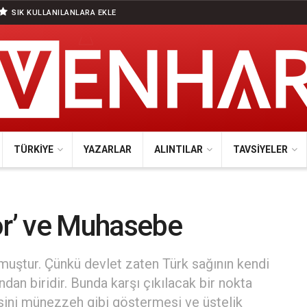
SIK KULLANILANLARA EKLE
TÜRKIYE
YAZARLAR
ALINTILAR
TAVSIYELER
ör’ ve Muhasebe
muştur. Çünkü devlet zaten Türk sağının kendi
ndan biridir. Bunda karşı çıkılacak bir nokta
sini münezzeh gibi göstermesi ve üstelik