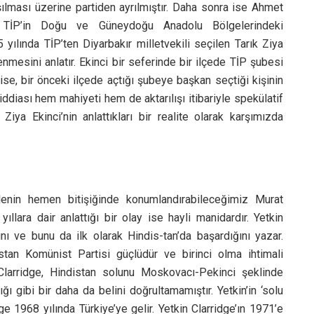
şılması üzerine partiden ayrılmıştır. Daha sonra ise Ahmet
ır. TİP’in Doğu ve Güneydoğu Anadolu Bölgelerindeki
yılında TİP’ten Diyarbakır milletvekili seçilen Tarık Ziya
enmesini anlatır. Ekinci bir seferinde bir ilçede TİP şubesi
 ise, bir önceki ilçede açtığı şubeye başkan seçtiği kişinin
iddiası hem mahiyeti hem de aktarılışı itibariyle spekülatif
ya Ekinci’nin anlattıkları bir realite olarak karşımızda
enin hemen bitişiğinde konumlandırabileceğimiz Murat
yıllara dair anlattığı bir olay ise hayli manidardır. Yetkin
ını ve bunu da ilk olarak Hindis-tan’da başardığını yazar.
tan Komünist Partisi güçlüdür ve birinci olma ihtimali
larridge, Hindistan solunu Moskovacı-Pekinci şeklinde
 gibi bir daha da belini doğrultamamıştır. Yetkin’in ‘solu
e 1968 yılında Türkiye’ye gelir. Yetkin Clarridge’ın 1971’e