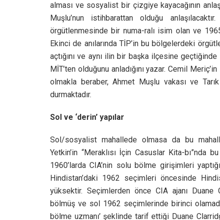
alması ve sosyalist bir çizgiye kayacağının anla
Muşlu’nun istihbarattan olduğu anlaşılacakt
örgütlenmesinde bir numa-ralı isim olan ve 1965 
Ekinci de anılarında TİP’in bu bölgelerdeki örgütl
açtığını ve aynı ilin bir başka ilçesine geçtiğinde
MİT’ten olduğunu anladığını yazar. Cemil Meriç’in 
olmakla beraber, Ahmet Muşlu vakası ve Tarık Zi
durmaktadır.
Sol ve ‘derin’ yapılar
Sol/sosyalist mahallede olmasa da bu mahall
Yetkin’in “Meraklısı İçin Casuslar Kita-bı”nda bu 
1960’larda CIA’nin solu bölme girişimleri yaptığ
Hindistan’daki 1962 seçimleri öncesinde Hindis
yüksektir. Seçimlerden önce CIA ajanı Duane C
bölmüş ve sol 1962 seçimlerinde birinci olamadığı
bölme uzmanı’ şeklinde tarif ettiği Duane Clarridg