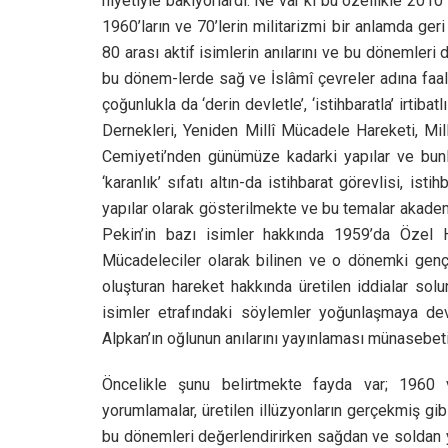
niyetiyle bakıyorlardı. Ne var ki bu özellikle 201
1960’ların ve 70’lerin militarizmi bir anlamda ger
80 arası aktif isimlerin anılarını ve bu dönemleri
bu dönem-lerde sağ ve İslâmî çevreler adına faali
çoğunlukla da ‘derin devletle’, ‘istihbaratla’ irti
Dernekleri, Yeniden Millî Mücadele Hareketi, Mil
Cemiyeti’nden günümüze kadarki yapılar ve bunla
‘karanlık’ sıfatı altın-da istihbarat görevlisi, ist
yapılar olarak gösterilmekte ve bu temalar akade
Pekin’in bazı isimler hakkında 1959’da Özel Ha
Mücadeleciler olarak bilinen ve o dönemki genç 
oluşturan hareket hakkında üretilen iddialar so
isimler etrafındaki söylemler yoğunlaşmaya d
Alpkan’ın oğlunun anılarını yayınlaması münasebeti
Öncelikle şunu belirtmekte fayda var; 1960 ve
yorumlamalar, üretilen illüzyonların gerçekmiş gib
bu dönemleri değerlendirirken sağdan ve soldan y