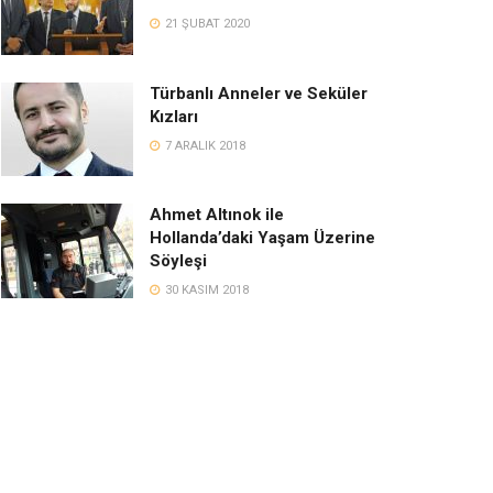
21 ŞUBAT 2020
Türbanlı Anneler ve Seküler
Kızları
7 ARALIK 2018
Ahmet Altınok ile
Hollanda’daki Yaşam Üzerine
Söyleşi
30 KASIM 2018